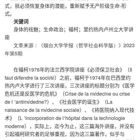
-
式，就必须恢复身体的潜能，重新赋予无产阶级生命
形
式。
关键词
身体的祛魅；生命政治；福柯；里约热内卢州立大学讲
座
文章来源：《烟台大学学报（哲学社会科学版）》
2023
年第
5
期
1976
Il
在福柯
年的法兰西学院讲座《必须保卫社会》（
faut d
fendre la soci
t
1974
é
é
é）之前，福柯于
年在巴西里约
热内卢大学进行了三次讲座，三次讲座的标题分别为《医学
Crise de la m
decine ou crise
危机还是反医学的危机》（
é
de l
antim
dedne?
La
’
é
）、《社会医学的诞生》（
naissance de la m
decine sociale
é
）、《将医院纳入现代技
L
incorporation de l
hôpital dans la technologie
术》（
’
’
moderne
），实际上，迄今为止，这三篇海外讲座，并没有
引起福柯研究者的足够重视，因为这三篇著作，似乎与