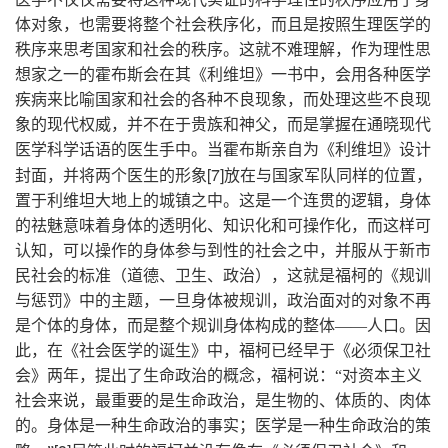
体对象，也需要将整个社会秩序化，而且是按照生理医学的
秩序来思考国家和社会的秩序。这就不难理解，作为理性思
想家之一的霍布斯会在其《利维坦》一书中，会用各种医学
疾病来比喻国家和社会的各种不良现象，而处理这些不良现
象的现代权威，并不在于贵族和神父，而是掌握在通晓现代
医学科学话语的医生手中。当霍布斯亲自为《利维坦》设计
[7]
封面，并将两个医生的形象
放在与国家军队同样的位置，
置于利维坦大地上的城镇之中。这是一个连贯的逻辑，身体
的祛魅意味着身体的透明化、知识化和可操作化，而这样可
认知，可以操作的身体参与到性的社会之中，并服从于新市
民社会的标准（道德、卫生、政治），这就是福柯的《规训
与惩罚》中的主题，一旦身体被规训，政治面对的对象不再
是个体的身体，而是整个规训身体构成的整体——人口。因
此，在《社会医学的诞生》中，福柯已经早于《必须保卫社
会》两年，提出了生命政治的概念，福柯说：“对资本主义
社会来说，最重要的是生命政治，是生物的、体质的、肉体
的。身体是一种生命政治的事实；医学是一种生命政治的策