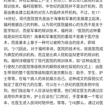
的身体，并在此基础上产生了劳动力，那么现代医院的诞生
规训技术。福柯观察到，中世纪的医院并不是治疗机构，而
17-
是由教会建立起来的对穷人的临终关怀机构。不过，在
18
世纪，现代医院首先是由于海事和军事的发展建立起来，
福柯根据自己的判断，认为现代医院最核心的东西不是关于
医学知识，而是军事的规训技术，福柯说：“医院的这种重
组是如何实现的？海事和军事医院的重组不是基于医疗技
术，而是基本上基于一种可以被称为政治的技术，即规
[17]
训。”
因此，对于福柯来说，医院的技术化，就是医院成
为典型的规训机构，而且是比疯人院和监狱更早的规训机
构。福柯详细描写了现代医院的规训体系，如“这种由医生
行使权力的医院等级秩序的颠倒反映在探视的仪式上：由医
生带领的整个医院等级制度的准宗教队伍：助手、学生、护
士等等，在每个病人的床前展示自己。这种成文的探视仪式
指定了医疗权力的位置，可以在十八世纪的医院条例中找
到。他们指出每个人应该站在哪里，他们规定医生的通过应
该用铃声来宣布，护士应该在门口附近，手里拿着一个笔记
[18]
本，在医生进入房间时陪伴他，等等。”
那么，通过对医