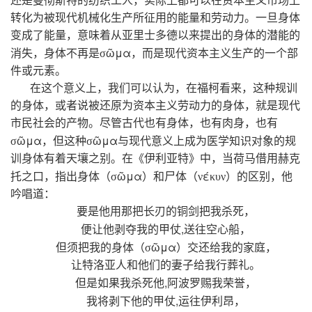
还是曼彻斯特的纺织工人，实际上都可以在资本主义市场上
转化为被现代机械化生产所征用的能量和劳动力。一旦身体
变成了能量，意味着从亚里士多德以来提出的身体的潜能的
ῶμα
消失，身体不再是σ
，而是现代资本主义生产的一个部
件或元素。
在这个意义上，我们可以认为，在福柯看来，这种规训
的身体，或者说被还原为资本主义劳动力的身体，就是现代
市民社会的产物。尽管古代也有身体，也有肉身，也有
ῶμα
ῶμα
σ
，但这种σ
与现代意义上成为医学知识对象的规
训身体有着天壤之别。在《伊利亚特》中，当荷马借用赫克
ῶμα
έ
托之口，指出身体（σ
）和尸体（ν
κυν）的区别，他
吟唱道：
要是他用那把长刃的铜剑把我杀死，
,
便让他剥夺我的甲仗
送往空心船，
ῶμα
但须把我的身体（σ
）交还给我的家庭，
让特洛亚人和他们的妻子给我行葬礼。
,
但是如果我杀死他
阿波罗赐我荣誉，
,
我将剥下他的甲仗
运往伊利昂，