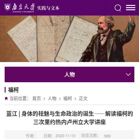
人物
福柯
当前位置：
首页
>
人物
>
福柯
>
正文
蓝江 | 身体的祛魅与生命政治的诞生——解读福柯的
三次里约热内卢州立大学讲座
浏览次数：
作者：
日期：2023-11-13
589