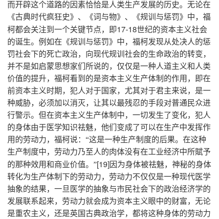
而开辟这个道路的因素恰恰是人类生产发展的历史。无论在
《古典时代疯狂史》、《词与物》、《规训与惩罚》中，福
17-18
柯都会关注到一个关键节点，即
世纪的资本主义社会
的诞生。例如在《规训与惩罚》中，福柯发现从处决人的惩
罚社会下的死亡政治，向现代规训社会的生命政治的转变，
并不是如启蒙思想家们所说的，仅仅是一种人道主义和人类
价值的提升，福柯看到的是资本主义生产体制的作用，即在
前资本主义时期，犯人对于国家，尤其对于君主来说，是一
种威胁，必须加以消灭，让其以最残忍的手段对普通民众进
行警示。但在资本主义生产体制中，一切发生了变化，犯人
的身体由于医学知识祛魅，他们变成了可以在生产中发挥作
用的劳动力，福柯说：“这是一种生产制度的后果。在这种
生产制度中，劳动力乃至人的肉体没有在工业经济中所賦予
[19]
的那种效用和商业价值。”
因为身体被祛魅，神秘的身体
转化为生产体制下的劳动力，劳动力不仅仅是一种现代医学
抽象的结果，一旦医学的抽象与市民社会下的政治经济学的
发展联系起来，劳动力就会成为资本主义眼中的财富，无论
是重农主义，还是英国古典政治学，都将这种身体的劳动力