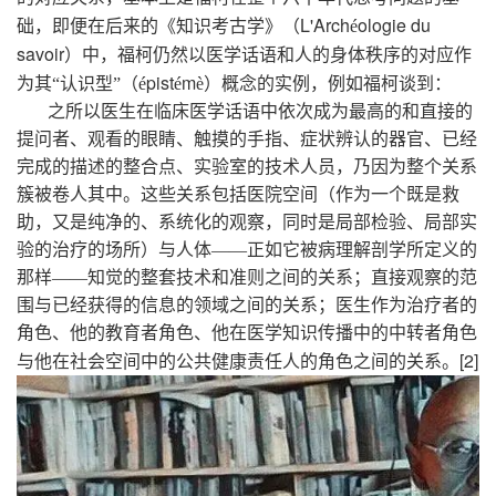
L'Arch
ologie du
础，即便在后来的《知识考古学》（
é
savoir
）中，福柯仍然以医学话语和人的身体秩序的对应作
pist
m
为其“认识型”（é
é
è）概念的实例，例如福柯谈到：
之所以医生在临床医学话语中依次成为最高的和直接的
提问者、观看的眼睛、触摸的手指、症状辨认的器官、已经
完成的描述的整合点、实验室的技术人员，乃因为整个关系
簇被卷人其中。这些关系包括医院空间（作为一个既是救
助，又是纯净的、系统化的观察，同时是局部检验、局部实
验的治疗的场所）与人体——正如它被病理解剖学所定义的
那样——知觉的整套技术和准则之间的关系；直接观察的范
围与已经获得的信息的领域之间的关系；医生作为治疗者的
角色、他的教育者角色、他在医学知识传播中的中转者角色
[2]
与他在社会空间中的公共健康责任人的角色之间的关系。