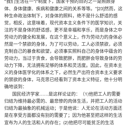
“我们生活在一个制度下，国家干预的目的之一是照顾身
[23]
体、身体健康、疾病和健康之间的关系等等。”
然而，这
种生命政治体制下，对身体的照料，绝不是什么舒适的感
觉，相反，这意味着，现代资本主义条件下的医学知识，关
注的不是身体的舒适感，更不是幸福和享乐，而是身体之中
劳动力的健全和发展，在这个意义上，作为劳动力的身体必
然是一个禁欲的身体，为了可以劳动，工人必须禁欲，必须
克制自己的暴食和欲望，必须事实照料自己的身体中蕴含的
劳动力，当过于贪食，会导致肥胖，而肥胖会导致身体的劳
动力下降，无法拥有足够的体系和灵活度。因此，在资本主
义的身体医学化的体系之下，必然生产出符合资本主义要求
的禁欲的身体，马克思已经看到了资本主义特征，他十分明
确地谈到：
1)
国民经济学家……是这样论证的：（
他把工人的需要
归结为维持最必需的、最悲惨的肉体生活，并把工人的活动
归结为最抽象的机械运动；于是他说：人无论在活动方面还
是在享受方面都没有别的需要了；因为他甚至把这样的生活
(2)
宣布为人的生活和人的存在；
他把尽可能贫乏的生活