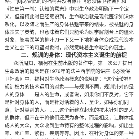
[8]
略。”
尽管此时的福柯并没有像在《必须保卫社会》和
《性史第一卷：认知的意志》中对生命政治明确下一个定
义，但福柯此时已经意识到，生命政治就是现代医学知识体
系化，以及随之而生产的身体祛魅带来的结果，被祛魅的身
体丧失了灵韵，也意味着它们只能沦为医学解剖台上的僵死
对象，随着医学的柳叶刀一下又一下地将身体变成现代资本
主义社会下的可塑对象时，必然意味着生命政治的诞生。
二、规训的身体：现代资本主义诞生的前提
众所周知，福柯在生前出版的著作中，第一次公开提出
1976
生命政治的概念是在
年的法兰西学院的讲座《必须保
卫社会》中，福柯对生命政治概念的说明是：“这个新的非
规训权力的技术运用的对象——与规训不同，规训针对的是
人的身体——是人的生命，或者说，如果你们不反对，它不
是针对身体的人，而是针对活着的人，至少，如果你们同
意，针对类别的人。……这个新建立起来的技术针对的是人
的群体，但不在于将他们还原为身体，而是相反，让群体组
成人的大众，大众收到生命特有的整体过程的影响，如出生
率、死亡率、繁衍、疾病等等。因此，在针对身体的第一种