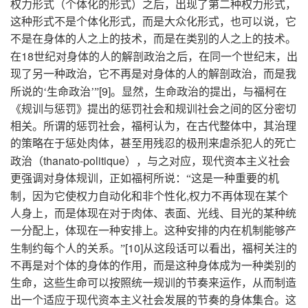
权力形式（个体化的形式）之后，出现了第二种权力形式，
这种形式不是个体化形式，而是大众化形式，也可以说，它
不是在身体的人之上的技术，而是在类别的人之上的技术。
18
在
世纪对身体的人的解剖政治之后，在同一个世纪末，出
现了另一种政治，它不再是对身体的人的解剖政治，而是我
[9]
所说的‘生命政治’”
。显然，生命政治的提出，与福柯在
《规训与惩罚》提出的惩罚社会和规训社会之间的区分密切
相关。所谓的惩罚社会，福柯认为，在古代整体中，其治理
的策略在于惩处肉体，甚至用残忍的极刑来虐杀犯人的死亡
thanato-politique
政治（
），与之对应，现代资本主义社会
更强调对身体规训，正如福柯所说：“这是一种重要的机
,
制，因为它使权力自动化和非个性化
权力不再体现在某个
人身上，而是体现在对于肉体、表面、光线、目光的某种统
一分配上，体现在一种安排上。这种安排的内在机制能够产
[10]
生制约每个人的关系。”
从这段话可以看出，福柯关注的
不再是对个体的身体的作用，而是这种身体成为一种类别的
生命，这些生命可以按照统一规训的节奏来运作，从而制造
出一个适应于现代资本主义社会发展的节奏的身体集合。这