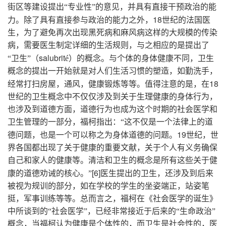
街区等建设提出“专业性”的意见，并具有直接干预政治的能
18
力。除了具有直接参与政治的能力之外，
世纪的法国医
生，为了避免再次出现黑死病和麻风病这样的大规模的传染
病，需要医生制定详细的生活规则，与之相应的是提出了
salubrit
“卫生”（
é）的概念。与个体的身体健康不同，卫生
概念的提出一开始就是对人们生活习惯的塑造，如勤洗手，
18
经常打扫房屋，通风，健康锻炼等等。值得注意的是，在
世纪的卫生概念中不仅仅涉及到关于生理健康的身体行为，
也涉及到道德方面，道德行为也成为这个时期的社会医学和
卫生管理的一部分，福柯指出：“这不仅是一个法律上的道
19
德问题，也是一个可以称之为身体道德的问题。
世纪，世
界各国都出现了关于健康的重要文献，关于个人有义务确保
自己和家人的健康等。清洁和卫生的概念是所有这些关于健
[6]
康的道德劝诫的核心。”
医生提出的卫生，还涉及到后来
被视为规训的部分，如在学校的学生的坐姿端正，站姿笔
挺，军事训练等等。总而言之，福柯在《社会医学的诞生》
中所谈到的“社会医学”，已经非常接近于后来的“生命政治”
概念，当福柯认为健康是个体性的，而卫生是社会性的，医