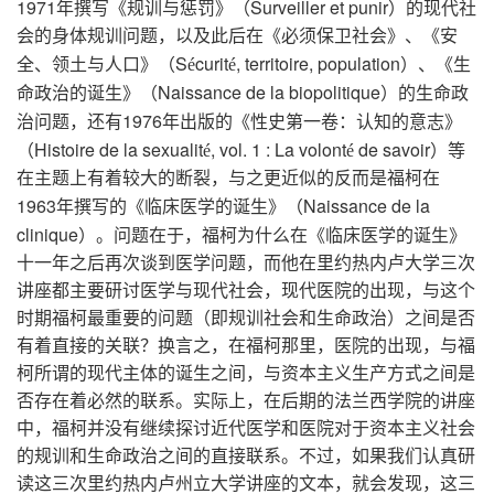
1971
Surveiller et punir
年撰写《规训与惩罚》（
）的现代社
会的身体规训问题，以及此后在《必须保卫社会》、《安
S
curit
, territoire, population
全、领土与人口》（
é
é
）、《生
Naissance de la biopolitique
命政治的诞生》（
）的生命政
1976
治问题，还有
年出版的《性史第一卷：认知的意志》
Histoire de la sexualit
, vol. 1 : La volont
de savoir
（
é
é
）等
在主题上有着较大的断裂，与之更近似的反而是福柯在
1963
Naissance de la
年撰写的《临床医学的诞生》（
clinique
）。问题在于，福柯为什么在《临床医学的诞生》
十一年之后再次谈到医学问题，而他在里约热内卢大学三次
讲座都主要研讨医学与现代社会，现代医院的出现，与这个
时期福柯最重要的问题（即规训社会和生命政治）之间是否
有着直接的关联？换言之，在福柯那里，医院的出现，与福
柯所谓的现代主体的诞生之间，与资本主义生产方式之间是
否存在着必然的联系。实际上，在后期的法兰西学院的讲座
中，福柯并没有继续探讨近代医学和医院对于资本主义社会
的规训和生命政治之间的直接联系。不过，如果我们认真研
读这三次里约热内卢州立大学讲座的文本，就会发现，这三