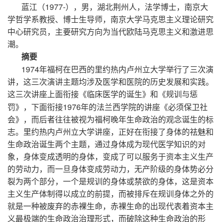
1977-
蓝江（
），男，湖北荆州人，法学博士，南京大
学哲学系教授、博士生导师，南京大学马克思主义理论研究
中心研究员，主要研究方向为当代欧陆马克思主义和激进思
潮。
摘要
1974
年福柯在巴西的里约热内卢州立大学举行了三次演
讲，这三次演讲主题均涉及医学和医院的历史发展和实践。
这三次讲座上面衔接《临床医学的诞生》和《规训与惩
1976
罚》，下面衔接
年的法兰西学院的讲座《必须保卫社
会》，而后者往往被视为福柯晚年生命政治的观念诞生的标
志。里约热内卢州立大学讲座，正好在衔接了身体的祛魅和
生命政治诞生两个主题，通过身体成为现代医学知识的对
象，身体变成透明的身体，变成了可以服务于资本主义生产
的劳动力，而一旦身体变成劳动力，无产阶级的身体势必分
裂为两个部分，一个是规训的身体或禁欲的身体，这是资本
主义生产体制得以成立的前提，而被排斥在规训身体之外的
就是一种被废弃的赤裸生命，赤裸生命的出现代表着资本主
义最极端的生命政治治理形式，而破除这种生命政治的形