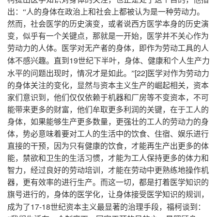
出：“人的身体在政治上和社会上都被认为是一种劳动力。
然而，社会医学的历史演变，或者说西方医学本身的历史演
变，似乎有一个关键点，那就是一开始，医学并不关心作为
劳动力的人体。医学对无产者的身体，即作为劳动工具的人
19
体不感兴趣。直到
世纪下半叶，身体、健康和个人生产力
[22]
水平的问题出现时，情况才是如此。”
医学对作为劳动力
的身体关注的变化，显然与资本主义生产的崛起相关，资本
家们意识到，他们仅仅依赖于机器和厂房等不变资本，不可
能带来更多的财富，他们牟取更多利润的关键，在于工人的
身体，如果能够生产更多数量，更强壮的工人的劳动力的身
体，势必意味着要对工人的生活中的饮食、住宿、娱乐进行
直接的干预，因为只有健康的饮食，才能再生产出更多的体
能，禁欲和卫生的生活习惯，才能为工人保持更多的体力和
智力，经过良好的劳动培训，才能在劳动中更熟练地操作机
器，更有效率的进行生产。而这一切，都是打着医学知识的
旗号进行的，身体的医学化，让身体接受医学知识的规训，
17-18
成为了
世纪资本主义最显著的治理手段，福柯谈到：