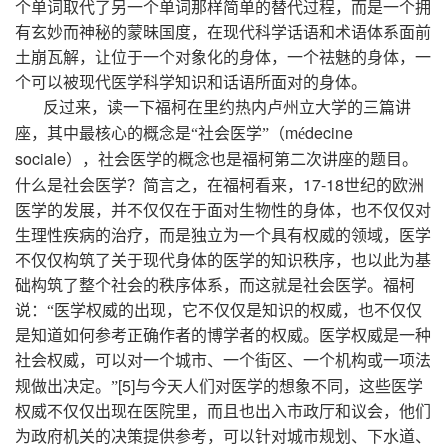
个单词取代了另一个单词那样简单的替代过程，而是一个拥
有玄妙而神秘的蒙昧国度，在现代科学话语和术语体系面前
土崩瓦解，让位于一个对象化的身体，一个祛魅的身体，一
个可以被现代医学科学知识和话语所面对的身体。
反过来，读一下福柯在里约热内卢州立大学的三篇讲
m
decine
座，其中最核心的概念是“社会医学”（
é
sociale
），社会医学的概念也是福柯第二次讲座的题目。
17-18
什么是社会医学？简言之，在福柯看来，
世纪的欧洲
医学的发展，并不仅仅在于面对生物性的身体，也不仅仅对
生理性疾病的治疗，而是独立为一个具有权威的领域，医学
不仅仅构筑了关于现代身体的医学的知识秩序，也以此为基
础构筑了整个社会的秩序体系，而这就是社会医学。福柯
说：“医学权威的出现，它不仅仅是知识的权威，也不仅仅
是知道如何参考正确作者的博学者的权威。医学权威是一种
社会权威，可以对一个城市、一个街区、一个机构或一项法
[5]
规做出决定。”
与今天人们对医学的想象不同，这些医学
权威不仅仅出现在医院里，而且也出入市政厅和议会，他们
为政府机关的决策提供参考，可以针对城市规划、下水道、