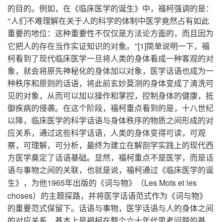
的目的。例如，在《临床医学的诞生》中，福柯强调的是：
“人们不难理解在关于人的科学的体制中医学竟然占有如此
重要的地位：这种重要性不仅仅是方法论方面的，而且因为
[1]
它把人的存在当作实证知识的对象。”
简单说明一下，福
柯看到了现代临床医学一旦将人类的身体看成一种客观的对
象，就会将原先神秘化的身体加以对象，医学话语也成为一
种秩序和原则的话语，将此前玄妙莫测的身体变成了清洗可
见的对象，从而可以加以操作和掌控，控制身体的健康，抵
御疾病的侵袭。在这个阶段，福柯重点看到的是，十八世纪
以降，临床医学的科学话语与身体秩序的物质之间形成的对
应关系，通过这些科学话语，人类的身体变得可读，可观
察，可理解，可分析，最终为建立在解剖学实践上的现代西
方医学奠定了话语基础。显然，福柯重点不是医学，而是话
语与事物之间的关联，也就是说，福柯通过《临床医学的诞
1965
Les Mots et les
生》，为他
年出版的《词与物》（
choses
）的主题探路，并将医学话语范式作为《词与物》
的重要范式保留下。话语与事物，医学话语与人的身体之间
的对应关系，基本上是福柯在整个六十年代思考问题的基