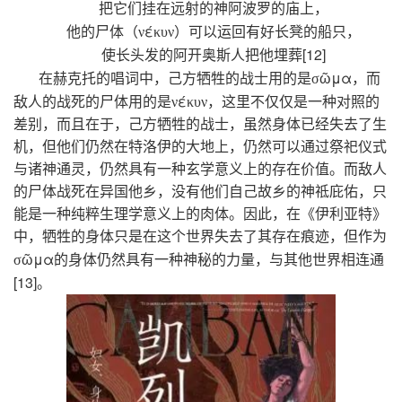
把它们挂在远射的神阿波罗的庙上，
έ
他的尸体（ν
κυν）可以运回有好长凳的船只，
[12]
使长头发的阿开奥斯人把他埋葬
ῶμα
在赫克托的唱词中，己方牺牲的战士用的是σ
，而
έ
敌人的战死的尸体用的是ν
κυν，这里不仅仅是一种对照的
差别，而且在于，己方牺牲的战士，虽然身体已经失去了生
机，但他们仍然在特洛伊的大地上，仍然可以通过祭祀仪式
与诸神通灵，仍然具有一种玄学意义上的存在价值。而敌人
的尸体战死在异国他乡，没有他们自己故乡的神祗庇佑，只
能是一种纯粹生理学意义上的肉体。因此，在《伊利亚特》
中，牺牲的身体只是在这个世界失去了其存在痕迹，但作为
ῶμα
σ
的身体仍然具有一种神秘的力量，与其他世界相连通
[13]
。