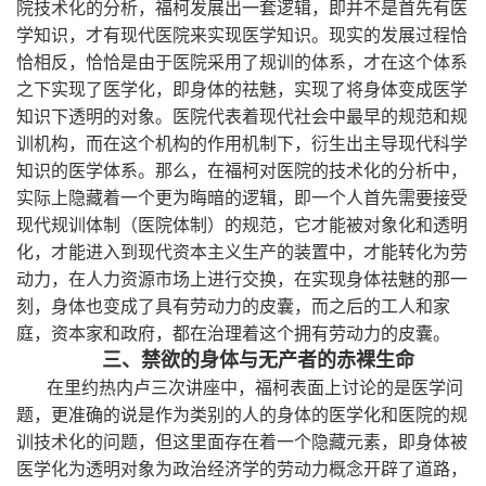
院技术化的分析，福柯发展出一套逻辑，即并不是首先有医
学知识，才有现代医院来实现医学知识。现实的发展过程恰
恰相反，恰恰是由于医院采用了规训的体系，才在这个体系
之下实现了医学化，即身体的祛魅，实现了将身体变成医学
知识下透明的对象。医院代表着现代社会中最早的规范和规
训机构，而在这个机构的作用机制下，衍生出主导现代科学
知识的医学体系。那么，在福柯对医院的技术化的分析中，
实际上隐藏着一个更为晦暗的逻辑，即一个人首先需要接受
现代规训体制（医院体制）的规范，它才能被对象化和透明
化，才能进入到现代资本主义生产的装置中，才能转化为劳
动力，在人力资源市场上进行交换，在实现身体祛魅的那一
刻，身体也变成了具有劳动力的皮囊，而之后的工人和家
庭，资本家和政府，都在治理着这个拥有劳动力的皮囊。
三、禁欲的身体与无产者的赤裸生命
在里约热内卢三次讲座中，福柯表面上讨论的是医学问
题，更准确的说是作为类别的人的身体的医学化和医院的规
训技术化的问题，但这里面存在着一个隐藏元素，即身体被
医学化为透明对象为政治经济学的劳动力概念开辟了道路，