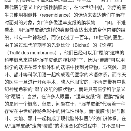
18
现代医学意义上的“慢性脑膜炎”，在
世纪中期，治疗的医
resemblance
生只能用相似性（
）的话语来表达他们在治疗
[4]
时面对的对象，如“许多像湿羊皮纸的膜状物……”
，不难
看出，用“湿羊皮纸”这样的类似性表达出来的身体内部的组
19
织，带有一种神秘感，而仅仅过了一百年，
世纪的医生，
Bichat
由于通过现代解剖学的先驱比沙（
）的《论膜》
Trait
des membranes
（
é
），他们已经可以用“覆膜”这样的
科学概念来描述“湿羊皮纸的膜状物”了，因为“覆膜”可以用
科学的话语在整个脑外科的话语中找到对应物，与突触、颞
叶、额叶等科学用语一起构成现代医学的术语体系，而今天
的医生一旦进行开颅手术，映入他眼帘的，不再是带有中世
纪神秘色彩的“湿羊皮纸的膜状物”，而是具有医学科学意义
的“覆膜”。当然，在许多人眼里，“湿羊皮纸”和“覆膜”指向
的是同一个概念，但是，问题在于，“湿羊皮纸”代表着一种
存留在中世纪神秘色彩中的相似性想象，而“覆膜”则是与额
叶、突触、颞叶一起构成了现代脑外科医学的知识体系。在
从“湿羊皮纸”走向“覆膜”的术语变化的过程中，并不是用一