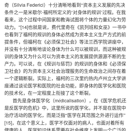
Silvia Federici
奇（
）十分清晰地看到“资本主义发展的先决
条件之一是米歇尔·福柯所定义的‘对身体的规训’过程。在我
看来，这个过程中间国家和教诲试图将个体的力量幻化为劳
[14]
动力。”
也就是说，费代里奇在《凯列班和女巫》一书中
也看到了福柯的规训的身体必然成为资本主义生产方式的前
提条件，但福柯在《必须保卫社会》等法兰西学院讲座中，
并没有十分清晰地谈论身体为什么可以被规训，而这种被规
训的身体又为什么可以为资本主义的发展提供源源不断的生
产力。可以说，在《规训与惩罚》的规训的身体和《必须保
卫社会》的为资本主义社会治理服务的生命政治之间存在着
一个逻辑断裂。实际上，福柯的三次里约热内卢州立大学讲
座通过谈论医学和医院的社会功能，即身体的医学化和医院
的技术化，在一定程度上衔接了这个断裂。
m
dicalisation
首先是身体医学化（
é
），在《医学危机还
是反医学的危机》中，这里所说的医学化，并不是在医院中
治疗活动的医学化，而是泛指“医学在其范围之外进行运作”
[15]
，在这个意义上，医学不仅面对的病人，也面对着所有
健康的人，医学知识体系需要在社会维度上发明一个广泛的