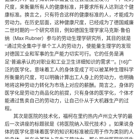
尺度，来衡量所有人的健康标准，并要求所有人达到这个健
康标准。换言之，只有符合这样的健康标准的人，才能成为
劳动力。在历史层面，这种健康尺度，已经成为了德国威廉
二世时期的一个研究项目，例如德国生理学家马克斯·鲁伯
Max Rubner
纳（
）参与的劳动生理学研究所，其目的就是
“通过完全集中于单个工人的劳动力，使能量生理学的发现
对德国工业和军事的生产能力切实可行。它的任务是满
[16]
足‘普遍承认的对职业和工业卫生详细知识的需求’”。
广
泛的医学化，意味着工人的身体变成了可以被某种生理科学
所衡量的尺度，可以明确计算出工人身上的劳动力，也明确
地将这种劳动力转化为市场上对应的薪酬。简言之，身体的
医学化是劳动力商品化的前提，只有身体的医学化，个体才
能通过售卖自己的劳动力，让自己仆从于大机器生产的过
程。
其次是医院的技术化，福柯在里约热内卢州立大学的最
后一次讲座的标题就是《将医院纳入现代技术》。如果说身
体的医学化意味着医学的知识和标准被应用于作为类别的人