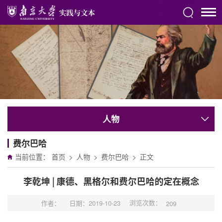
人物
费尔巴哈
当前位置：
首页
>
人物
>
费尔巴哈
>
正文
李乾坤 | 康德、黑格尔和费尔巴哈的定在概念
浏览次数：
作者：
日期：2019-10-23
209