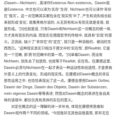
(Dasein—Nichtsein) ,
英译作
Existence-Non-existence
。
Dasein
就
是
Existence,
中文也可以译为
‘
实存
’‘
生存
’, Nichtsein
也可以译作
‘
非存
在
’‘
毁灭
’
。这一对范畴其实都包含在
‘
现实性
’
中了
,
产生和消失结合起
来就形成
‘
变化
’,
就像黑格尔说的
,
从无到有和从有到无就是变易
,
就
是形成。
”[3]
也就是说
,
只有
Dasein
和
Nichtsein
这一对概念的统一体
,
方才具有现实的内涵
,
而现实在德国哲学的传统中
,
就具有
“
实现
”
的意
义。正因此
,
缺少了
“
非存在
”
的
“
定在
”,
就只是一种消极的、被动的东
西而已。
“
这种现实其实只相当于德文中的
‘
实在性
’,
即
Realität,
它是
另一个范畴
,
即
‘
质
’
的范畴中的第一项。
”[3]
单看
Dasein,
而没有
Nichtsein,
则失去了创造性
,
也就等于
Realität,
实在性。在康德这里
,
Dasein
必须与
Nichtsein
在一起才表征一种运动性和创造性
,
才是黑格
尔意义上的代表变化、形成的现实性。在康德对
Dasein
概念的非反
思性运用之中
,
也恰恰表现出了这一点。康德会使用
Dasein Gottes,
Dasein der Dinge, Dasein des Objekts, Dasein der Substanzen,
mein eigenes Dasein
等等表述
,
然而对
Dasein
概念的表述在各自具
体的语境中
,
都仅仅具有具体的实在的意义。
对定在概念的这一理解的进一步补充
,
体现在康德将思维和
Dasein
视作两个不同的领域。
“
今因我并无其他自我直观
,
即并无在