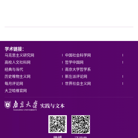
学术链接：
马克思主义研究网
中国社会科学网
高校人文社科网
哲学中国网
经典与当代
南京大学哲学系
历史唯物主义网
新左派评论网
每月评论网
世界社会主义网
大卫哈维官网
微博