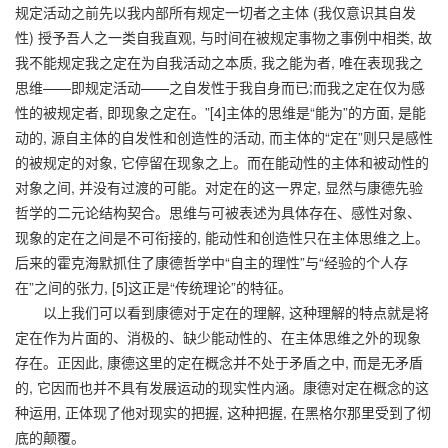
规定活动之前先以我内部所有规定一切者之主体
(
我仅意识其自发
性
)
授予吾人之一类自我直观
,
与时间在被规定事物之事例中相类
,
故
我不能规定我之定在为自我活动之本质
,
我之能为者
,
唯在表现我之
思维
——
即规定活动
——
之自发性于我自身而已
;
而我之定在仅为感
性的被规定者
,
即现象之定在。
”[4]
主体的思维是
“
能为
”
的方面
,
是能
动的
,
源自主体的自发性和创造性的活动
,
而主体的
“
定在
”
则只是感性
的被规定的对象
,
它停留在现象之上。而在能动性的主体和被动性的
对象之间
,
并没有过渡的可能。对定在的这一界定
,
显然与康德先验
哲学的二元论结构契合。思维与可被表述为具体存在、感性对象、
现象的定在之间是不可衔接的
,
能动性和创造性只在主体思维之上。
后来的霍克海默抓住了康德哲学中
“
自主的理性
”
与
“
经验的个人存
在
”
之间的张力
, [5]
这正是
“
传统理论
”
的特征。
以上我们可以看到康德对于定在的理解
,
这种理解的特点就是将
定在作为片面的、消极的、缺少能动性的、在主体思维之外的现象
存在。正因此
,
康德这里的定在概念并不处于矛盾之中
,
而是无矛盾
的
,
它因而也并不具有发展运动的现实性内涵。康德对定在概念的这
种运用
,
正体现了他对现实的把握
,
这种把握
,
在黑格尔那里受到了彻
底的颠覆。