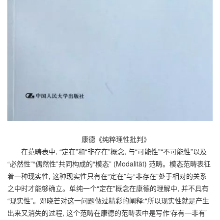
康德《纯粹理性批判》
在范畴表中
, “
定在
”
和
“
非存在
”
概念
,
与
“
可能性
”“
不可能性
”
以及
“
必然性
”“
偶然性
”
共同构成的
“
模态
” (Modalität)
范畴。模态范畴表征
着一种现实性
,
这种现实性只有在
“
定在
”
与
“
非存在
”
处于相对的关系
之中时才能够确立。单纯一个
“
定在
”
概念在康德的理解中
,
并不具有
“
现实性
”
。邓晓芒对这一问题做过精彩的阐释
:“
所以现实性就是产生
出来又消失的过程
,
这个范畴在康德的范畴表中是写作
‘
存有
—
非有
’