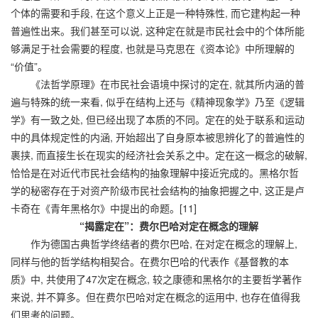
个体的需要和手段
,
在这个意义上正是一种特殊性
,
而它建构起一种
普遍性出来。我们甚至可以说
,
这种定在就是市民社会中的个体所能
够满足于社会需要的程度
,
也就是马克思在《资本论》中所理解的
“
价值
”
。
《法哲学原理》在市民社会语境中探讨的定在
,
就其所内涵的普
遍与特殊的统一来看
,
似乎在结构上还与《精神现象学》乃至《逻辑
学》有一致之处
,
但已经出现了本质的不同。定在的处于联系和运动
中的具体规定性的内涵
,
开始超出了自身原本被思辨化了的普遍性的
裹挟
,
而直接生长在现实的经济社会关系之中。定在这一概念的破解
,
恰恰是在对近代市民社会结构的抽象理解中接近完成的。黑格尔哲
学的秘密存在于对资产阶级市民社会结构的抽象把握之中
,
这正是卢
卡奇在《青年黑格尔》中提出的命题。
[11]
“
揭露定在
”
：费尔巴哈对定在概念的理解
作为德国古典哲学终结者的费尔巴哈
,
在对定在概念的理解上
,
同样与他的哲学结构相契合。在费尔巴哈的代表作《基督教的本
质》中
,
共使用了
47
次定在概念
,
较之康德和黑格尔的主要哲学著作
来说
,
并不算多。但在费尔巴哈对定在概念的运用中
,
也存在值得我
们思考的问题。