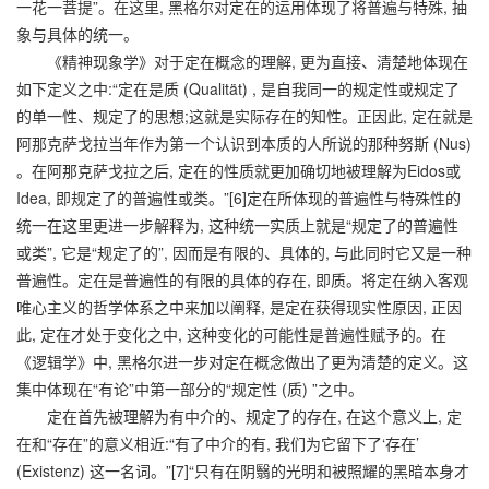
一花一菩提
”
。在这里
,
黑格尔对定在的运用体现了将普遍与特殊
,
抽
象与具体的统一。
《精神现象学》对于定在概念的理解
,
更为直接、清楚地体现在
如下定义之中
:“
定在是质
(Qualität) ,
是自我同一的规定性或规定了
的单一性、规定了的思想
;
这就是实际存在的知性。正因此
,
定在就是
阿那克萨戈拉当年作为第一个认识到本质的人所说的那种努斯
(Nus)
。在阿那克萨戈拉之后
,
定在的性质就更加确切地被理解为
Eidos
或
Idea,
即规定了的普遍性或类。
”[6]
定在所体现的普遍性与特殊性的
统一在这里更进一步解释为
,
这种统一实质上就是
“
规定了的普遍性
或类
”,
它是
“
规定了的
”,
因而是有限的、具体的
,
与此同时它又是一种
普遍性。定在是普遍性的有限的具体的存在
,
即质。将定在纳入客观
唯心主义的哲学体系之中来加以阐释
,
是定在获得现实性原因
,
正因
此
,
定在才处于变化之中
,
这种变化的可能性是普遍性赋予的。在
《逻辑学》中
,
黑格尔进一步对定在概念做出了更为清楚的定义。这
集中体现在
“
有论
”
中第一部分的
“
规定性
(
质
) ”
之中。
定在首先被理解为有中介的、规定了的存在
,
在这个意义上
,
定
在和
“
存在
”
的意义相近
:“
有了中介的有
,
我们为它留下了
‘
存在
’
(Existenz)
这一名词。
”[7]“
只有在阴翳的光明和被照耀的黑暗本身才