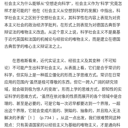
社会主义为什么能够从“空想走向科学”，社会主义作为“科学”究竟怎
样才是可能的？他在《社会主义从空想到科学的发展》中指出，科
学社会主义之区别于空想社会主义，其科学性在内容上表现为对资
本主义社会的政治经济学批判，在形式上则表现为对德国古典哲学
辩证法的唯物主义改造。从这个意义上说，科学社会主义不是奠基
于近代英国和法国的机械论与经验论的唯物主义，而是建立在德国
古典哲学的唯心主义辩证法之上。
在恩格斯看来，近代实证主义、经验主义及其变种（不可知
论）不可能产生出科学社会主义。从表面上看，它们是合乎常识的
科学，但实际上是一种孤立僵化的形而上学思维方式。常识在日常
应用的范围内“虽然是极可尊敬的东西，但它一跨入广阔的研究领
域，就会碰到极为惊人的变故”。形而上学的思维方式，即知性的实
证科学的思维方式，“虽然在依对象的性质而展开的各个领域中是合
理的、甚至是必要的，可是它每一次迟早都要达到一个界限，一超
出这个界限，它就会变成片面的、狭隘的、抽象的，并且陷入无法
解决的矛盾”［1 ］（p.734 ）。从这一点出发，我们很难赞同这种
观点：只有英语国家的以经验主义为基础的唯物主义，才是通向科