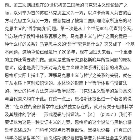
题。第二次则出现在20世纪初第二国际的马克思主义理论破产之
际，以列宁为首的苏联马克思主义为一方，以卢卡奇等人为首的西
方马克思主义为另一方，重新提出了被第二国际理论家所遗忘的马
克思主义的“哲学向度”问题。第三次是从上个世纪80年代直到今天，
当苏联哲学教科书体系瓦解之后，马克思主义与哲学之间究竟是一
种什么样的关系？马克思主义的“哲学”究竟是什么？这又成了一个基
本问题。这场争论已经进行了20多年，现在回过头来看，一个重要
的工作还需要我们做。这就是重新研究恩格斯晚年所提问题的原初
意义，这也是我们今天对马克思主义理论体系进行创新的出发点。
恩格斯实际上指出了，理解马克思主义与哲学之关系的关键，就在
于从本质上区别知识论的、本体论的形而上学哲学体系与辩证法
的、历史的科学方法这两种哲学形态。马克思主义哲学的革命意义
与当代意义均在于此。在这一点上，恩格斯还提出过一个著名的说
法：“在以往的全部哲学中还仍然独立存在的，就只有关于思维科学
及其规律的学说——形式逻辑与辩证法。”［2 ］（p.257 ）我们不
要误以为这是一种实证主义的方案，恩格斯的这个说法与黑格尔将
哲学表述成为一门科学的观点具有相似性。黑格尔说每一门真正的
科学必然是哲学的；而恩格斯则说要把哲学变为科学社会主义的要