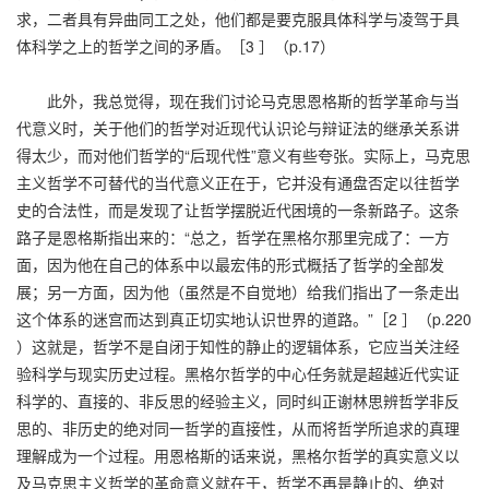
求，二者具有异曲同工之处，他们都是要克服具体科学与凌驾于具
体科学之上的哲学之间的矛盾。［3 ］（p.17）
此外，我总觉得，现在我们讨论马克思恩格斯的哲学革命与当
代意义时，关于他们的哲学对近现代认识论与辩证法的继承关系讲
得太少，而对他们哲学的“后现代性”意义有些夸张。实际上，马克思
主义哲学不可替代的当代意义正在于，它并没有通盘否定以往哲学
史的合法性，而是发现了让哲学摆脱近代困境的一条新路子。这条
路子是恩格斯指出来的：“总之，哲学在黑格尔那里完成了：一方
面，因为他在自己的体系中以最宏伟的形式概括了哲学的全部发
展；另一方面，因为他（虽然是不自觉地）给我们指出了一条走出
这个体系的迷宫而达到真正切实地认识世界的道路。”［2 ］（p.220
）这就是，哲学不是自闭于知性的静止的逻辑体系，它应当关注经
验科学与现实历史过程。黑格尔哲学的中心任务就是超越近代实证
科学的、直接的、非反思的经验主义，同时纠正谢林思辨哲学非反
思的、非历史的绝对同一哲学的直接性，从而将哲学所追求的真理
理解成为一个过程。用恩格斯的话来说，黑格尔哲学的真实意义以
及马克思主义哲学的革命意义就在于，哲学不再是静止的、绝对