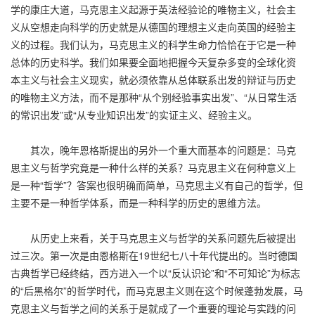
学的康庄大道，马克思主义起源于英法经验论的唯物主义，社会主
义从空想走向科学的历史就是从德国的理想主义走向英国的经验主
义的过程。我们认为，马克思主义的科学生命力恰恰在于它是一种
总体的历史科学。我们如果要全面地把握今天复杂多变的全球化资
本主义与社会主义现实，就必须依靠从总体联系出发的辩证与历史
的唯物主义方法，而不是那种“从个别经验事实出发”、“从日常生活
的常识出发”或“从专业知识出发”的实证主义、经验主义。
其次，晚年恩格斯提出的另外一个重大而基本的问题是：马克
思主义与哲学究竟是一种什么样的关系？马克思主义在何种意义上
是一种“哲学”？答案也很明确而简单，马克思主义有自己的哲学，但
主要不是一种哲学体系，而是一种科学的历史的思维方法。
从历史上来看，关于马克思主义与哲学的关系问题先后被提出
过三次。第一次是由恩格斯在19世纪七八十年代提出的。当时德国
古典哲学已经终结，西方进入一个以“反认识论”和“不可知论”为标志
的“后黑格尔”的哲学时代，而马克思主义则在这个时候蓬勃发展，马
克思主义与哲学之间的关系于是就成了一个重要的理论与实践的问