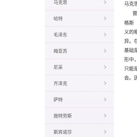
马克思
马克
哈特
格斯
义的
毛泽东
异。
梅亚苏
基础
形中
尼采
只能
会。
齐泽克
萨特
施特劳斯
斯宾诺莎