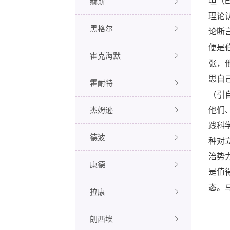
E
赫斯
坦（
理论
黑格尔
论断
便是
霍克海默
张，
思自
霍耐特
（引
杰姆逊
他们
践科
德波
种对
治势
康德
是值
态。
拉康
朗西埃