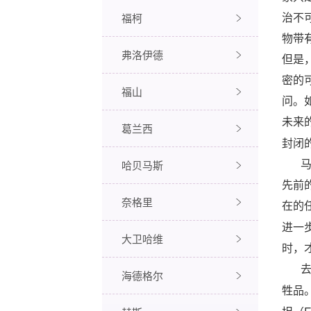
福柯
治不
物带
弗洛伊德
但是
密的
福山
问。
未来
葛兰西
封闭
哈贝马斯
先前
奈格里
在的
进一
大卫哈维
时，
海德格尔
牲品