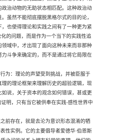
的政治动物的无助状态相匹配。这种政治动
性。虽然不能彻底摆脱黑格尔式的目的论，
下，也使得理论和实践之间有了一种更为紧
论化的问题，而是作为一个当下的实践性追
的领域中，才出现了面向这种未来而非那种
努力斗争来确定的，而不是通过将它局限在
构行为：理论的声望受到挑战，并被臣服于
真理的理论框架来理解历史的超验逻辑，现
比如说，关于资本的观念如何错误，甚或更
-
的证明，只有当它被供奉在实践
感性世界中
证之前存在，就是去沦为意识形态混淆的牺
代表性实例。它的主要倡导者爱德华·伯恩斯