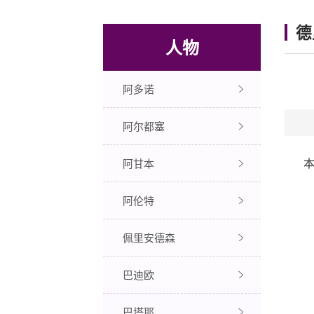
德
人物
阿多诺
阿尔都塞
本
阿甘本
阿伦特
佩里安德森
巴迪欧
巴塔耶