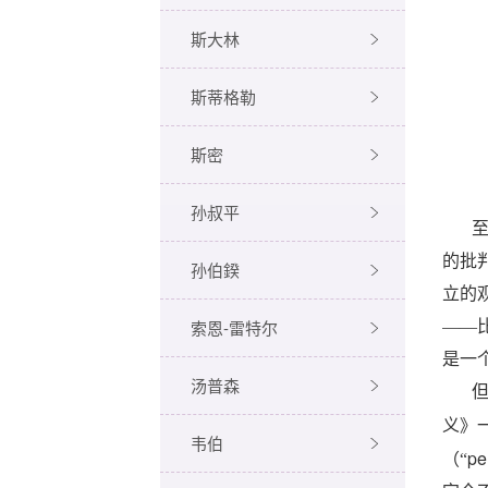
斯大林
斯蒂格勒
斯密
孙叔平
的批
孙伯鍨
立的
索恩-雷特尔
——
是一
汤普森
义》
韦伯
pe
（“