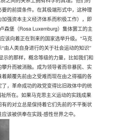
本质之间的关系上拥有科学的真理。他们的
必要的前提条件。在其极端形式中，这种理
为加强资本主义经济体系而积极工作），即
Rosa Luxemburg
卢森堡（
）集体罢工的主
应该向着正在到来的国家选举升级。”马克
“由人类自身进行的关于社会运动的知识”
显示的那样，概念等级的力量，比如我们和
的攀升而被消融。成为领导者而非暴民、实
味着颠覆先前由之受难而现在由之得福的各
定了，革命成功的政党变得比旧政体中的统
福祉所在。如果马克思主义运动的实践成果
旧有的对立总是保持着它们先前的不平衡状
-
性应该被供奉在实践
感性世界之中。