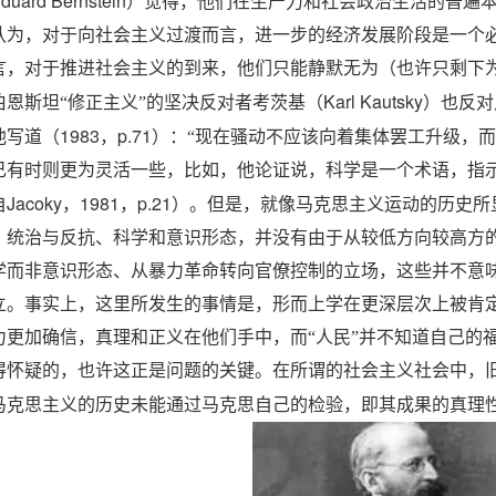
duard Bernstein
）觉得，他们在生产力和社会政治生活的普遍
认为，对于向社会主义过渡而言，进一步的经济发展阶段是一个
言，对于推进社会主义的到来，他们只能静默无为（也许只剩下
Karl Kautsky
伯恩斯坦“修正主义”的坚决反对者考茨基（
）也反对
1983
p.71
他写道（
，
）：“现在骚动不应该向着集体罢工升级，而
己有时则更为灵活一些，比如，他论证说，科学是一个术语，指示
Jacoky
1981
p.21
自
，
，
）。但是，就像马克思主义运动的历史所
、统治与反抗、科学和意识形态，并没有由于从较低方向较高方
学而非意识形态、从暴力革命转向官僚控制的立场，这些并不意
立。事实上，这里所发生的事情是，形而上学在更深层次上被肯
力更加确信，真理和正义在他们手中，而“人民”并不知道自己的
得怀疑的，也许这正是问题的关键。在所谓的社会主义社会中，
马克思主义的历史未能通过马克思自己的检验，即其成果的真理