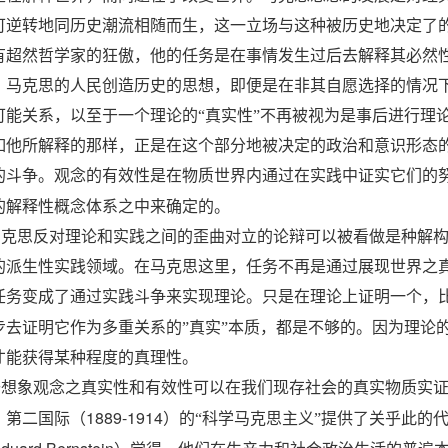
可逆转地同历史潮流相随而生，这一立场与这种被历史地决定了
有超然哲学家的狂傲，他的任务是在事情发生过后去解释其必然
，马克思的人民创造历史的思想，即便是在非其自愿选择的情况
可能关系，以至于一个理论的“真实性”不再被视为是事后进行理
如他所解释的那样，正是在这个部分地被决定的政治和意识形态
的斗争。观念的有效性是在物质世界内通过在实践中证实它们的
的解释性概念体系之中来确定的。
马克思反对理论和实践之间的歪曲对立的论辩可以被看做是种解
的派生性实践领域。在马克思这里，任务不再是通过展现世界之
任务变成了通过实践斗争来实现理论。只是在理论上证明一个，
步去证明它作为多重关系的”真实”本质，都是不够的。因为理论
才能获得某种程度的真理性。
去想象观念之真实性和有效性可以在我们现存社会的真实物质实
1889-1914
。第二国际（
）的“科学马克思主义”提供了关乎此的