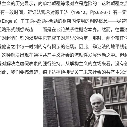
思主义的历史显示，简单地颠覆等级对立是危险的：这种颠覆之
1981a
Pp.62-67
曾有一段时间，辩证法观念对德里达（
，
）有一定
Engels
--
--
（
）于正题
反题
合题的框架内使用的粗略概念——尽管
粗略形式颇感兴趣——而是在谈论关系性概念本身。然而，德里
在对超验时刻的渴望中它完成了对差异的否定，那时，两个辩证
是他者之中每一时刻的有待揭示的在场。因此，辩证法的地平线
，这种解决出现在通往共产主义社会的流动性发展运动之中。但
是对解决之虚假表象的强行维持。从解构主义的立场来看，没有
因此，我们要搞清楚，德里达拒绝接受关于未来社会的共产主义