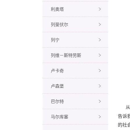
利奥塔
列斐伏尔
列宁
列维－斯特劳斯
卢卡奇
卢森堡
巴尔特
马尔库塞
告诉
的社