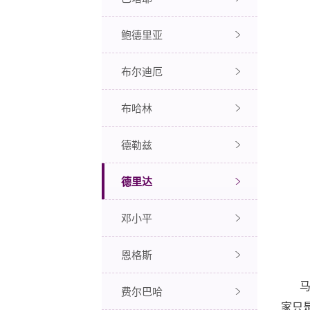
鲍德里亚
布尔迪厄
布哈林
德勒兹
德里达
邓小平
恩格斯
费尔巴哈
家只