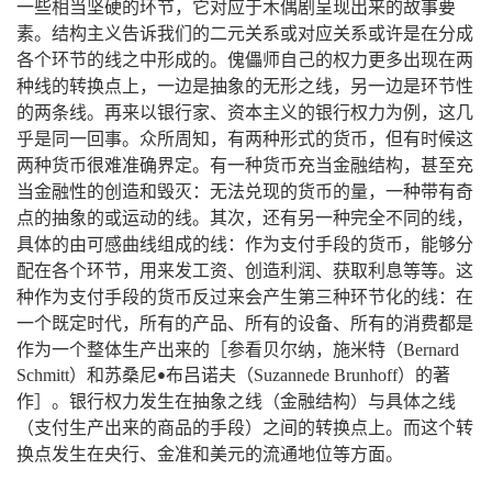
，
一些相当坚硬的环节
它对应于木偶剧呈现出来的故事要
。
素
结构主义告诉我们的二元关系或对应关系或许是在分成
。
各个环节的线之中形成的
傀儡师自己的权力更多出现在两
，
，
种线的转换点上
一边是抽象的无形之线
另一边是环节性
。
，
的两条线
再来以银行家、资本主义的银行权力为例
这几
。
，
，
乎是同一回事
众所周知
有两种形式的货币
但有时候这
。
，
两种货币很难准确界定
有一种货币充当金融结构
甚至充
：
，
当金融性的创造和毁灭
无法兑现的货币的量
一种带有奇
。
，
，
点的抽象的或运动的线
其次
还有另一种完全不同的线
：
，
具体的由可感曲线组成的线
作为支付手段的货币
能够分
，
。
配在各个环节
用来发工资、创造利润、获取利息等等
这
：
种作为支付手段的货币反过来会产生第三种环节化的线
在
，
一个既定时代
所有的产品、所有的设备、所有的消费都是
，
作为一个整体生产出来的［参看贝尔纳
施米特（
Bernard
Schmitt
）和苏桑尼
布吕诺夫（
Suzannede
Brunhoff
）的著
•
。
作］
银行权力发生在抽象之线（金融结构）与具体之线
。
（支付生产出来的商品的手段）之间的转换点上
而这个转
。
换点发生在央行、金准和美元的流通地位等方面