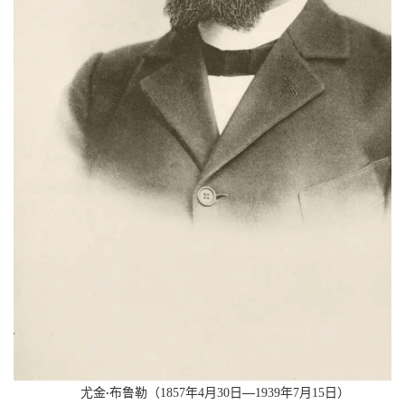
—
尤金
布鲁勒（
1857
年
4
月
30
日
1939
年
7
月
15
日）
·