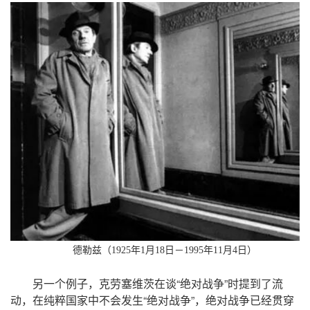
德勒兹（
年
月
日－
年
月
日）
1925
1
18
1995
11
4
，
“
”
另一个例子
克劳塞维茨在谈
绝对战争
时提到了流
，
“
”，
动
在纯粹国家中不会发生
绝对战争
绝对战争已经贯穿