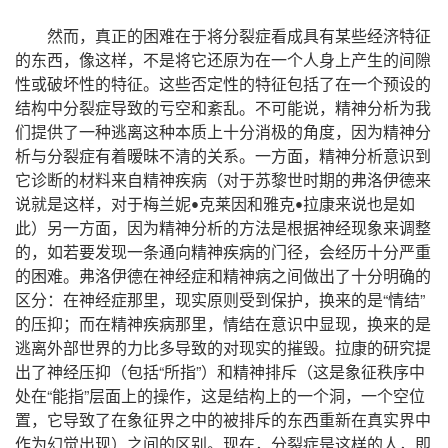
，
然而
真正的困难在于将分裂症看成具有某些经济特征
，
，
的东西
像这样
不是将它还原为在一个人身上产生的间隙
。
性或破坏性的特征
这些否定性的特征包括了在一个预设的
。
，
结构中分裂症导致的亏空和紊乱
不可能说
精神分析为我
，
们提供了一种逃离这种本质上十分消极的角度
因为精神分
。
，
析与分裂症有着暧昧不清的关系
一方面
精神分析意识到
（
它诊断的材料来自精神疾病
对于苏黎世时期的弗洛伊德来
，
说就是这样
对于梅兰妮
克莱因和雅克
拉康来说也是如
•
•
）
，
此
另一方面
因为精神分析的方法是根据神经现象来调整
，
，
的
如若要发现一条通向精神疾病的门径
会经历十分严重
。
的困难
弗洛伊德在神经症和精神病之间做出了十分明确的
：
，
，
“
”
区分
在神经症那里
现实原则受到保护
换来的是
情结
；
，
，
的压抑
而在精神疾病那里
情结在意识中显现
换来的是
。
逃离外部世界的力比多导致的对现实的摧毁
拉康的研究提
“
”
出了神经压抑（包括
所指
）和精神排斥（这是象征秩序中
“
”
，
，
处在
能指
层面上的操作
这是结构上的一个洞
一个空位
，
置
它导致了在象征界之中的被排斥的东西重新在真实界中
。
，
，
作为幻觉出现）之间的区别
现在
分裂症是这样的人
即