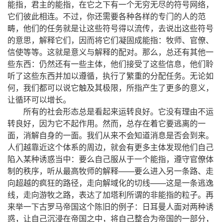
，
，
，
能指
君主的能指
在它之下有一个无穷无尽的符号网络
。
，
它们彼此相连
不过
你还需要各种各样的专门的人的范
，
，
畴
他们的任务就是让这些符号得以流传
去说出这些符号
，
，
：
的意思
解释它们
因而将它们凝固成能指
牧师、官僚、
。
。
，
信使等等
这就是意义与解释的配对
那么
总还有其他一
：
，
，
些东西
仍然还有一些主体
他们接受了这些信息
他们聆
，
。
听了这些东西并加以遵循
执行了繁重的分配任务
无论如
，
，
，
何
我们都可以说它触及其极限
所指产生了更多的意义
。
让循环可以增长
。
所有的社会形态总是看起来运转良好
它没有理由不运
，
。
，
转良好
因为它不起作用
然而
总存在着它要逃离的一
，
。
。
面
消解自身的一面
我们从来不会知道消息是否会到来
，
人们越靠近这个体系的周边
就会有更多主体发现他们自己
：
，
陷入某种诱惑当中
要么自己服从于一个能指
遵守官僚体
，
——
制的秩序
听从最高牧师的解释
要么进入另一条路、走
，
——
向超越的疯狂的路径
走向解域化的切线
这是一条逃逸
，
，
。
线
走向游牧之路
表达了加塔利所谓的非能指的粒子
再
：
来举一下古罗马帝国这个陈旧的例子
日耳曼人面对两种诱
，
，
，
惑
让自己沉浸在帝国之中
将自己整合为帝国的一部分