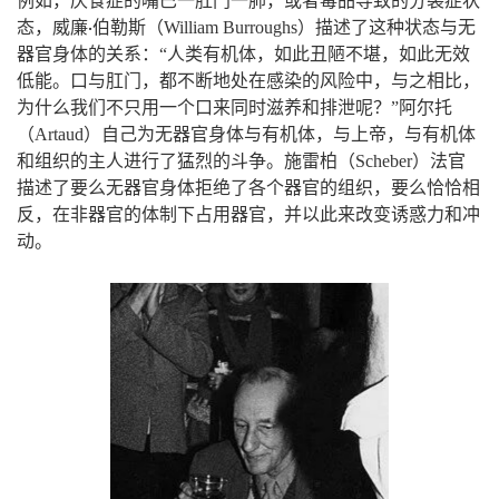
例如
厌食症的嘴巴一肛门一肺
或者毒品导致的分裂症状
，
（
）
态
威廉
伯勒斯
William
Burroughs
描述了这种状态与无
·
，
，
器官身体的关系
：
“
人类有机体
如此丑陋不堪
如此无效
。
，
，
，
低能
口与肛门
都不断地处在感染的风险中
与之相比
为什么我们不只用一个口来同时滋养和排泄呢
？
”
阿尔托
，
，
（
Artaud
）自己为无器官身体与有机体
与上帝
与有机体
。
和组织的主人进行了猛烈的斗争
施雷柏（
Scheber
）法官
，
描述了要么无器官身体拒绝了各个器官的组织
要么恰恰相
，
，
反
在非器官的体制下占用器官
并以此来改变诱惑力和冲
。
动