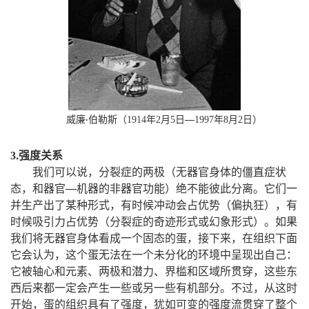
—
威廉
伯勒斯（
1914
年
2
月
5
日
1997
年
8
月
2
日）
·
.强度关系
3
，
我们可以说
分裂症的两极（无器官身体的僵直症状
，
—
。
态
和器官
机器的非器官功能）绝不能彼此分离
它们一
，
，
并生产出了某种形式
有时候冲动会占优势（偏执狂）
有
。
时候吸引力占优势（分裂症的奇迹形式或幻象形式）
如果
，
，
我们将无器官身体看成一个固态的蛋
接下来
在组织下面
，
：
它会认为
这个蛋无法在一个未分化的环境中呈现出自己
，
它被轴心和元素、两极和潜力、界槛和区域所贯穿
这些东
。
，
西后来都一定会产生一些或另一些有机部分
不过
从这时
，
，
开始
蛋的组织具有了强度
犹如可变的强度流贯穿了整个