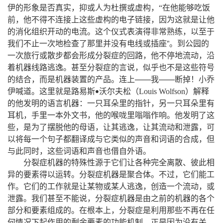
，
伊的形象是否真实
抑或人为杜撰或虚构
，
“
在他能够吃饭
，
，
前
他不得不连接上这些虚构的电子链接
因为这就是让他
。
，
的消化组织开动的电流
这个仪式表演得非常熟练
以至于
”。
我们不止一次地检查了那里并没有电线或插座
到公园的
，
，
一次旅行或散步都会形成分裂症的回路
他不停地流动
沿
。
，
着机器线路逃逸
甚至分裂症的言说
似乎也不是这些符号
，
。
——
——
！
的结合
而是机器装置的产品
连上
我
断掉
小乔
。
（
）
伊喊道
这里就是路易斯
沃尔夫松
Louis
Wolfson
解释
•
：
，
的他发明的语言机器
一只耳朵里的指针
另一只耳朵里有
，
，
。
耳机
手里一本外文书
他的喉咙里嗡嗡作响
他发明了这
，
，
，
，
些
是为了摆脱他的母语
让其逃逸
让其流动和泄露
可
，
以将每一个句子都翻译成与它类似的声音和词语的合成
但
，
。
与此同时
这些词语和声音也借自外语
分裂症机器的特殊性源于它们让各种完全离散、彼此相
。
。
，
异的要素得以运转
分裂症机器是聚合体
不过
它们能工
。
，
，
作
它们的工作就是让某物或某人逃逸
创造一个流动
或
。
，
泄露
我们甚至不能说
分裂症机器是由之前的机器的各个
。
，
部分和要素组成的
在根本上
分裂症是利用那些不再在任
，
何情况下起作用的剩余要素的功能机制
正是因为没有关