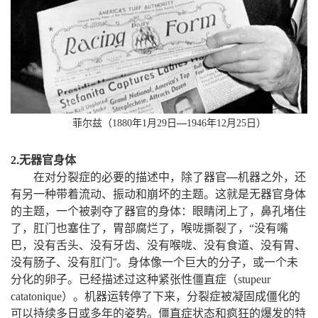
—
菲尔兹（
1880
年
1
月
29
日
1946
年
12
月
25
日）
.无器官身体
2
，
—
，
在对分裂症的必要的描述中
除了器官
机器之外
还
。
有另一种带着流动、振动和崩坏的主题
这就是无器官身体
，
：
，
的主题
一个被剥夺了器官的身体
眼睛闭上了
鼻孔堵住
，
，
，
了
肛门也塞住了
胃部腐烂了
喉咙撕裂了
，
“
没有嘴
，
巴
没有舌头、没有牙齿、没有喉咙、没有食道、没有胃、
”。
，
没有肠子、没有肛门
身体像一个巨大的分子
或一个未
。
分化的卵子
已经描述过这种紧张性僵直症（
stupeur
。
，
catatonique
）
机器运转停了下来
分裂症被凝固成僵化的
。
可以持续多日或多年的姿势
僵直症状态和疯狂的爆发的特