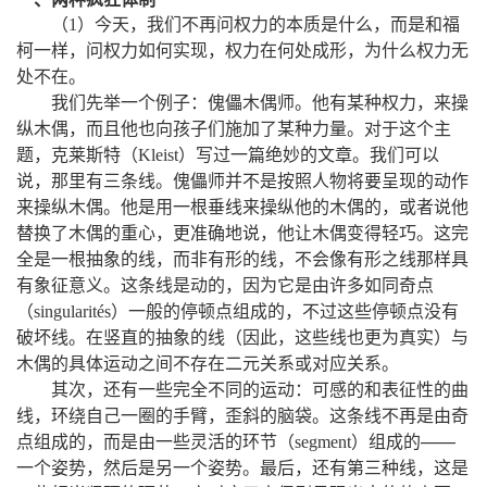
，
，
（
1
）今天
我们不再问权力的本质是什么
而是和福
，
，
，
柯一样
问权力如何实现
权力在何处成形
为什么权力无
。
处不在
：
。
，
我们先举一个例子
傀儡木偶师
他有某种权力
来操
，
。
纵木偶
而且他也向孩子们施加了某种力量
对于这个主
，
。
题
克莱斯特（
Kleist
）写过一篇绝妙的文章
我们可以
，
。
说
那里有三条线
傀儡师并不是按照人物将要呈现的动作
。
，
来操纵木偶
他是用一根垂线来操纵他的木偶的
或者说他
，
，
。
替换了木偶的重心
更准确地说
他让木偶变得轻巧
这完
，
，
全是一根抽象的线
而非有形的线
不会像有形之线那样具
。
，
有象征意义
这条线是动的
因为它是由许多如同奇点
，
（
singularités
）一般的停顿点组成的
不过这些停顿点没有
。
，
破坏线
在竖直的抽象的线（因此
这些线也更为真实）与
。
木偶的具体运动之间不存在二元关系或对应关系
，
：
其次
还有一些完全不同的运动
可感的和表征性的曲
，
，
。
线
环绕自己一圈的手臂
歪斜的脑袋
这条线不再是由奇
，
——
点组成的
而是由一些灵活的环节（
segment
）组成的
，
。
，
，
一个姿势
然后是另一个姿势
最后
还有第三种线
这是