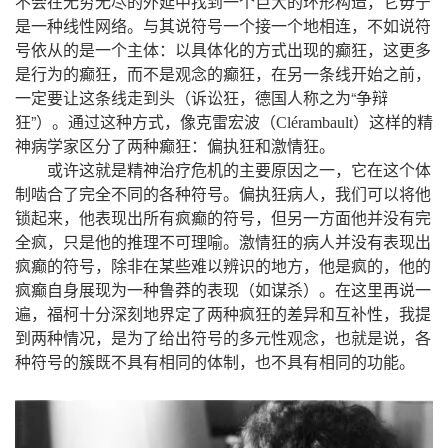
，
不会在无穷无尽的外延中找到一个巨大的环形构造
它毋宁
。
，
是一种线性网络
与其说符号一个接一个地相连
不如说符
：
，
号依从的是一个主体
以具体化的方式出现的癫狂
这更多
，
，
，
是行为的癫狂
而不是观念的癫狂
在另一条线开始之前
，
“
一定要让这条线走到头（诉讼狂
德国人称之为
争辩
”
。
，
狂
）
通过这种方式
像克雷宏波（
Clérambault
）这样的精
：
。
神病学家区分了两种癫狂
偏执狂和激情狂
，
或许这就是精神治疗危机的主要原因之一
它在这个体
。
，
制啮合了完全不同的各种符号
偏执狂病人
我们可以将他
，
，
锁起来
他表现出所有疯癫的符号
但另一方面他并没有完
，
。
全疯
只是他的推理不可理喻
激情狂的病人并没有表现出
，
，
，
疯癫的符号
除非在某些难以辨识的地方
他是疯的
他的
。
疯癫自身展现为一种鲁莽的表现（如谋杀）
在这里再说一
，
，
遍
福柯十分深刻地界定了两种疯狂的差异和互补性
我提
，
，
，
到两种情况
是为了给出符号的多元性观念
也就是说
各
，
。
种符号的簇既不具有相同的体制
也不具有相同的功能