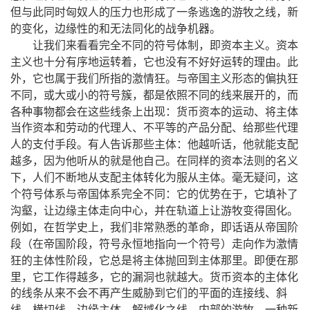
，
但与此同时匈奴人的压力也形成了一条逃逸的游牧之线
新
，
。
的变化
边缘性的和无法同化的战争机器
，
。
让我们来看看完全不同的符号体制
即资本主义
资本
，
。
主义也十分有序地运转着
它也没有不好好运转的理由
此
，
。
外
它也属于我们所指的激情狂
与帝国主义形态的偏执狂
，
，
，
不同
或大或小的符号簇
都是依照不同的线来展开的
而
：
各种事物都会在这些线条上出现
货币资本的运动、将主体
当作资本和劳动的代理人、不平等的产品分配、给那些代理
。
：
，
人的支付手段
有人告诉那些主体
他越听话
他就能支配
，
。
越多
因为他听从的就是他自己
在同样的资本法则的名义
，
。
，
下
人们不断地从支配主体转化为服从主体
毫无疑问
这
：
，
个符号体系与帝国体系完全不同
它的优势在于
它填补了
，
，
。
沟壑
让边缘主体走向中心
并在轨道上让游牧变得固化
，
，
，
例如
在哲学史上
我们非常熟悉的革命
即话语从帝国阶
，
段（在帝国阶段
符号永恒地指向一个符号）走向作为激情
，
。
狂的主体性阶段
它总是将主体抛回到主体那里
即便在那
，
，
。
里
它工作得越多
它的漏洞也就越大
货币资本的主体化
的线条从来不会不再产生威胁到它们的平面的连接线、斜
。
线、横切线、边缘主体、解域化之线
内部的游牧、一种新