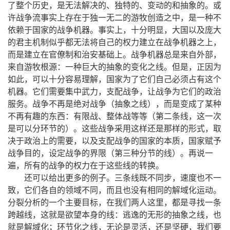
，
。
了整个历史
是无法解决的、独特的、变动的和抽象的
或
，
许战争流事实上存在于独一无二的游牧创造之中
是一种不
。
，
，
依赖于国家的战争机器
事实上
十分明显
大国以及庞大
，
的君主机制似乎都无法将自己的权力建立在战争机器之上
。
，
而是建立在官僚制和治安基础上
战争机器总是来自外部
：
。
，
来自游牧根源
一种巨大的抽象的变化之线
但是
正因为
，
，
如此
可以十分容易理解
国家为了它们自己必须占有这个
。
，
，
机器
它们需要集中武力
支配战争
让战争为它们的政治
。
，
服务
战争不再是绝对战争（抽象之线）
而是变成了某种
：
，
不再有趣的东西
有限战、整体战等等（第二条线
这一次
。
，
是可以分环节的）
这些战争采用这样还是那样的形式
取
，
，
决于政治上的需要
以及支配战争的国家的本质
国家赋予
，
。
战争目的
设定战争的界限（第三种分节的线）
再说一
，
。
遍
所有的战争的权力在于这些线的转换
。
，
还可以给出更多的例子
三条线既不同步
速度也不一
，
，
。
致
它们各自的领域不同
而且也没有相同的解域化运动
，
，
分裂分析的一个主要目标
在我们两人这里
都是寻找一条
，
：
，
跨越线
这就是欲望本身的线
逃逸的无形的抽象之线
也
；
，
，
，
就是解域化
环节化之线
无论是灵活
还是坚硬
我们要