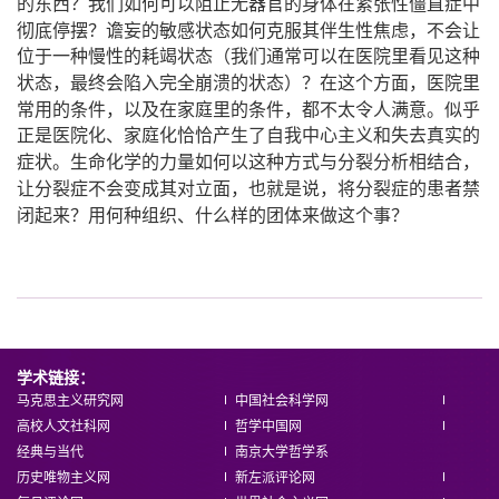
？
的东西
我们如何可以阻止无器官的身体在紧张性僵直症中
？
，
彻底停摆
谵妄的敏感状态如何克服其伴生性焦虑
不会让
位于一种慢性的耗竭状态（我们通常可以在医院里看见这种
，
？
，
状态
最终会陷入完全崩溃的状态）
在这个方面
医院里
，
，
。
常用的条件
以及在家庭里的条件
都不太令人满意
似乎
正是医院化、家庭化恰恰产生了自我中心主义和失去真实的
。
，
症状
生命化学的力量如何以这种方式与分裂分析相结合
，
，
让分裂症不会变成其对立面
也就是说
将分裂症的患者禁
？
？
闭起来
用何种组织、什么样的团体来做这个事
学术链接：
马克思主义研究网
中国社会科学网
高校人文社科网
哲学中国网
经典与当代
南京大学哲学系
历史唯物主义网
新左派评论网