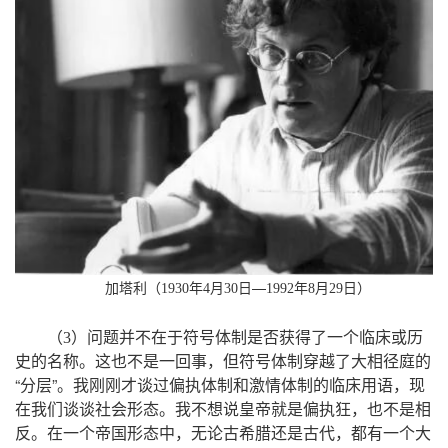
—
加塔利（
1930
年
4
月
30
日
1992
年
8
月
29
日）
（
3
）问题并不在于符号体制是否获得了一个临床或历
。
，
史的名称
这也不是一回事
但符号体制穿越了大相径庭的
“
”。
，
分层
我刚刚才谈过偏执体制和激情体制的临床用语
现
。
，
在我们谈谈社会形态
我不想说皇帝就是偏执狂
也不是相
。
，
，
反
在一个帝国形态中
无论古希腊还是古代
都有一个大