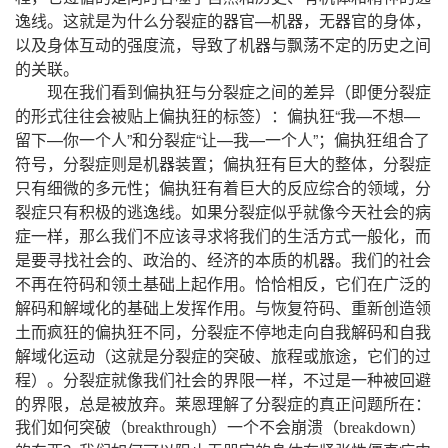
。
—
，
，
逸线
这就是为什么分裂症的器官
机器
无器官的身体
，
以及身体互动的强度流
导致了机器与飘荡不定的历史之间
。
的关联
现在我们看到偏执狂与分裂症之间的差异（即便分裂症
：
“
—
—
的形式往往会被贴上偏执狂的标签）
偏执狂
我
不想
—
”
“
—
—
”；
留下
你一个人
和分裂症
让
我
一个人
偏执狂组合了
，
；
，
符号
分裂症则是机器装置
偏执狂有巨大的整体
分裂症
；
，
只有细微的多元性
偏执狂有着巨大的反应综合的领域
分
。
裂症只有积极的逃逸线
如果分裂症似乎就像今天社会的病
，
，
症一样
那么我们不应该寻求将我们的生活方式一般化
而
。
是要寻找社会的、政治的、经济的本质的机器
我们的社会
。
，
不再在符码和领土基础上起作用
恰恰相反
它们在广泛的
。
解码和解域化的基础上发挥作用
与恢复符码、重新创造领
，
土而疯狂的偏执狂不同
分裂症不停地走向自我解码和自我
，
解域化运动（这就是分裂症的突破、旅程或旅途
它们的过
。
，
程）
分裂症就像我们社会的界限一样
不过是一种被回避
，
。
：
的界限
总是被放弃
莱恩理解了分裂症的真正问题所在
我们如何突破（
breakthrough
）一个不会崩溃（
breakdown
）