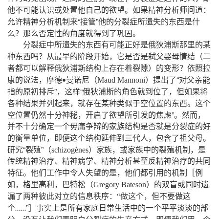
。
：
他不可能认识或处置他自己的欲望
如果精神分析师问道
“
”
允许精神分析机制来
接管
他的分裂症所遗失的东西是什
？
。
么
那么否定性的角度就得到了巩固
分裂症中所遗失的东西有可能正好是俄狄浦斯那里的某
？
，
种东西吗
从最早的阶段开始
它是否是弑父娶母情结（二
？
者都可以解释俄狄浦斯结构上存在着裂隙）的变形
依照拉
，
“
康的说法
摩德
曼诺尼（
Maud
Mannoni
）提出了
对父亲能
•
”，
“
，
指的原初排斥
这样
俄狄浦斯的角色就到位了
但如果将
，
。
各种结果并列起来
就存在某种类似于空位置的东西
这个
，
”。
，
空位置仍然十分神秘
开启了欲望所引发的焦虑
然而
并不十分确定一个毋庸争辩的家族结构是否就是分裂症的好
，
，
。
的衡量单位
即便这个结构延伸到三代人
包含了祖父母
“
”
，
，
研究
裂殖
（
schizogènes
）家族
或家族中的裂殖机制
是
传统精神治疗、精神病学、精神分析甚至反精神治疗的共同
。
，
特征
他们工作中令人失望的是
他们都引用的机制［例
，
，
如
格里高利
巴特松（
Gregory
Bateson
）的双盲或同时遗
，
漏了两种彼此对立的信息秩序
：
“
做这个
但不要做这
”
个
］事实上是所有家庭日常生活中的一个平平淡淡的部
……