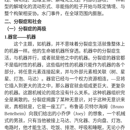
型的解域化的流动形式、非能指的粒子开始与既定情境、与
。
，
。
整个构架相妥协
水门事件
在全球范围内膨胀
二、分裂症和社会
（一）分裂症的两极
.器官
——
机器
1
，
，
这个主题
如机器
并不意味着分裂症生活就像整体上
。
。
的机器一样
他的生命被机器所穿透
机器中的分裂症生
，
，
。
活
与机器并行
或者就是他之中的机器
分裂症的器官都
，
不是临时性的机器
这些临时性的机器只能作为机器的各个
，
，
部分
将任意元素连接起来
并与外部元素相关联（树、星
。
星、灯泡、马达）
器官已经与一个权力资源相连
，
—
旦将
，
它插入到更大的流之中
那么器官就会组成更巨大、更复杂
。
。
的机器
这跟机械论的观念没有什么关系
这种机器组织完
。
，
全是离散的
分裂症揭露了某种无意识
对于这种无意识来
，
，
。
说
真相就是
它是一座工厂
布鲁诺
贝特尔海姆（
Bruno
·
）
，
Bettelheim
向我们给出的小乔伊（
Joey
）的想象
一个机械
，
式的男孩
只有当他被接上马达、汽化器、方向盘、灯泡、
，
，
电路时
他才能生活、吃饭、排泄、呼吸和睡眠
无论小乔