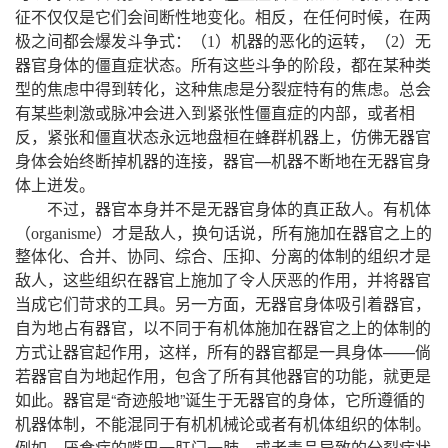
。
，
，
征不仅仅是它们会间断性地变化
相反
在任何时候
在两
：
，
极之间都会爆发斗争式
（
1
）机器的恶化的运转
（
2
）无
。
，
器官身体的僵直症状态
所有这些斗争的阶段
都在某种类
，
。
型的焦虑中得到转化
这种焦虑是分裂症特有的焦虑
总会
，
有某些刺激或脉冲会进入到紧张性僵直症的内部
或者相
，
，
反
紧张和僵直状态永远地盘桓在蜂群机器上
仿佛无器官
，
—
身体会始终断掉机器的连接
器官
机器不断地在无器官身
。
体上迸发
，
。
不过
器官本身并不是无器官身体的真正敌人
有机体
，
，
（
organisme
）才是敌人
换句话说
所有施加在器官之上的
整体化、合并、协同、综合、压抑、分离的体制的组织才是
，
，
敌人
这些组织在器官上施加了令人厌恶的作用
并将器官
。
，
，
当成它们苛求的工具
另一方面
无器官身体吸引着器官
，
自为地占有器官
以不同于有机体施加在器官之上的体制的
，
，
——
方式让器官起作用
这样
所有的器官都是一具身体
倘
，
，
若器官自为地起作用
包含了所有其他器官的功能
就更是
。
“
”
，
如此
器官是
奇迹般地
诞生于无器官的身体
它所遵循的
，
。
机器体制
不能混同于有机机械论或者有机体组织的体制
，
，