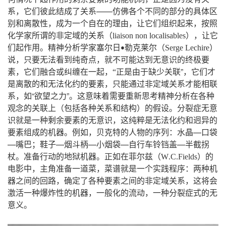
，
——
系
它们彼此结成了关系
仿佛各个不同的部分的具体区
，
，
，
别和离散性
成为一个自在的理由
让它们组织起来
按照
（
），
化学家所谓的非定域的关系
liaison
non
localisables
让它
。
（
）
们起作用
精神分析学家塞尔日
勒克莱尔
Serge
Lechire
•
，
，
说
只要无法看到纯奇点
就不可能达到无意识的终极要
，
”，
素
它们融合或纠缠在一起
，
“
正是由于缺少关联
它们才
，
是离散的和无法化约的要素
只能通过非定域关系才能相联
，
“
”。
系
如
欲望之力
这意味着需要重新思考精神分析在各种
。
观念的关联上（包括各种关系和结构）的假设
分裂症无意
，
识就是一种剩余要素的无意识
这纯粹是无法化约和迥异的
。
，
：
—
要素组成的机器
例如
贝克特的人物的序列
水晶
口袋
—
；
—
—
—
—
嘴巴
鞋子
烟斗柄
小烟袋
自行车铃铛盖
半截拐
。
。
（
）
杖
准备行动的地狱机器
正如在菲尔兹
W
C
Fields
的
.
.
，
，
：
电影中
主角准备一道菜
菜谱就是一个实践程序
两种机
，
，
器之间的回路
确定了各种要素之间的非定域关系
这将会
，
，
激活一种爆炸性的机器
一般化的流动
一种分裂症式的无
。
意义