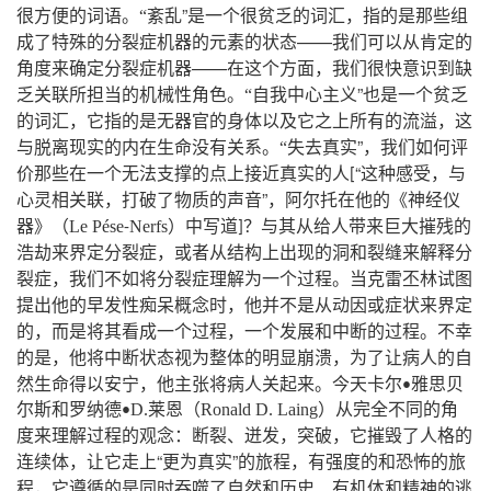
”
，
很方便的词语
。
“
紊乱
是一个很贫乏的词汇
指的是那些组
——
成了特殊的分裂症机器的元素的状态
我们可以从肯定的
——
，
角度来确定分裂症机器
在这个方面
我们很快意识到缺
”
乏关联所担当的机械性角色
。
“
自我中心主义
也是一个贫乏
，
，
的词汇
它指的是无器官的身体以及它之上所有的流溢
这
”，
与脱离现实的内在生命没有关系
。
“
失去真实
我们如何评
“
，
价那些在一个无法支撑的点上接近真实的人
这种感受
与
[
，
”，
心灵相关联
打破了物质的声音
阿尔托在他的《神经仪
？
器》（
Le
Pése
Nerfs
）中写道
与其从给人带来巨大摧残的
-
]
，
浩劫来界定分裂症
或者从结构上出现的洞和裂缝来解释分
，
。
裂症
我们不如将分裂症理解为一个过程
当克雷丕林试图
，
提出他的早发性痴呆概念时
他并不是从动因或症状来界定
，
，
。
的
而是将其看成一个过程
一个发展和中断的过程
不幸
，
，
的是
他将中断状态视为整体的明显崩溃
为了让病人的自
，
。
然生命得以安宁
他主张将病人关起来
今天卡尔
雅思贝
•
尔斯和罗纳德
D
莱恩（
Ronald
D
Laing
）从完全不同的角
•
.
.
：
，
，
度来理解过程的观念
断裂、迸发
突破
它摧毁了人格的
，
“
”
，
连续体
让它走上
更为真实
的旅程
有强度的和恐怖的旅
，
程
它遵循的是同时吞噬了自然和历史、有机体和精神的逃