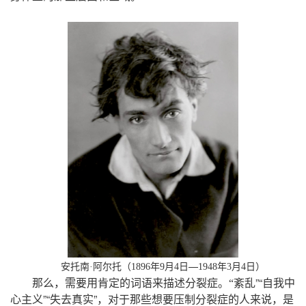
年
月
日
—
年
月
日）
安托南
·阿尔托（
1896
9
4
1948
3
4
，
”“
那么
需要用肯定的词语来描述分裂症
。
“
紊乱
自我中
”“
”，
，
心主义
失去真实
对于那些想要压制分裂症的人来说
是