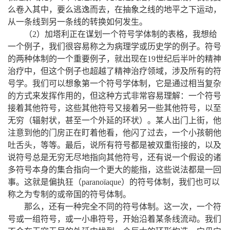
，
，
，
么卷入其中
要么逃逸而去
在抽象之线的地平之下运动
。
从一条线到另一条线的转换如何发生
，
（
2
）加塔利正在谋划一个符号学体制的表格
我想给
，
。
一个例子
我们很容易称之为病理学或历史学的例子
符号
，
的两种体制的一个重要例子
就出现在
19
世纪后半叶的精神
，
，
治疗中
但这个例子也超越了精神治疗领域
涉及所有的符
。
，
号学
我们可以想象第一个符号学体制
它是通过相当复杂
，
：
的方式来发挥作用的
但这种方式非常容易理解
一个符号
，
，
接着其他符号
这些其他符号又接着另一些其他符号
以至
，
。
，
无穷（辐射状
甚至一个外延的环状）
某人出门上街
他
，
，
注意到他的门房正在盯着他看
他闪了过去
一个小孩朝他
，
。
，
，
吐舌头
等等
最后
说所有符号都是被双重衔接的
以及
，
说符号总是无穷无尽地指向其他符号
还有说一个假设的诸
，
多符号本身的集合指向一个更大的能指
这些说法都是一回
。
，
事
这就是偏执狂（
paranoïaque
）的符号体制
我们也可以
。
称之为专制的或帝国的符号体制
，
。
，
那么
还有一种完全不同的符号体制
这一次
一个符
，
，
。
号或一组符号
或一小串符号
开始沿着某条线流动
我们