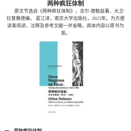
两
种疯狂体制
原文节选自《两种疯狂体制》
，
吉尔
·德勒兹著
，
大卫
·
拉普雅德编
，
蓝江译
，
南京大学出版社
，
2023
年
。
为方便
读者阅读
，
注释及参考文献一并省略
，
具体内容以原书为
准
。
一、两种疯狂体制