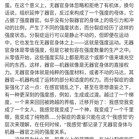
。
，
，
蛋
在这个意义上
无器官身体忽略和拒绝了有机体
换句
，
，
，
话说
组织延伸了器官
反过来构成了一个强度的母体
它
。
占据了强度器官
似乎没有分裂器官的身体上的吸引力和冲
，
，
动的比例
产生了不同的强度状态
而分裂症经历了这样的
。
，
强度状态
分裂症运行可以是静止不动的
但即便在运动
，
——
。
中
它也发生在无器官身体之上
这就是强度运动
无器
，
。
官身体是零值强度
但是它被包容在强度数量的生产之中
，
从零值开始
这些强度实际上都是用这个或那个值来填充空
，
，
—
间的东西
这样
器官
机器就像是无器官身体的直接权
。
，
，
力
无器官身体就是纯粹的强度材料
或者不动的马达
其
—
。
器官
机器构成了运转的部分和适度的权力
而分裂症的谵
：
，
，
妄强化了这一点
在感官错乱之下
甚至在思想谵妄之下
，
，
。
有一种更深刻的强度感
例如
生成或过渡
越过了一个梯
，
，
：
度
一个来来回回被跨越的界槛
迁移开始了
我感觉我变
，
成了一个女人、我感觉我变成了一个神
我变成了一个千里
，
“
”
眼
我变成了纯物质
分裂症的谵妄只能在这个
我感觉
的
……
，
”
层次来理解
在任何时候
，
“
我感觉
都记录了无器官身体与
—
。
机器
器官之间的强度关系