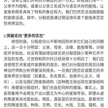
，
。
分
没有让我们弄明白分裂症的生产方式
即便我们用一个
，
，
父亲作为隐喻
或者以父亲之名成为与语言共存的能指
让
，
家族参照系具有了特有的象征权力
我们仍然无法逃脱狭隘
，
，
的家族话语
其中
分裂症是通过预设排斥某个能指来否定
。
性地界定的
.突破走向
“
更多的实在
”
2
，
奇怪的是
分裂症何以不断地回到并非它们自己的问题
，
：
。
上
这一点十分明显
父亲、母亲、法律、能指等等
分裂
，
症并非如此
也没有理由得出结论说分裂症缺少某种它并不
。
：
涉及的东西
贝克特和阿尔托已经说得十分明白了
我们应
，
该使用艺术家或作家拥有的观念
他们对分裂症的洞见比精
。
神治疗师和分析师要深刻得多
一旦我们用否定或匮乏的术
语来界定分裂症（如紊乱、失去真实、自我中心主义、排
，
斥）
以及当我们用家族结构（这种匮乏就出现在家族结构
，
。
，
中）来塑造分裂症时
我们也会犯同样的错误
事实上
谵
，
妄现象绝不会再生产出以匮乏为中心的家族传说
即便从虚
。
，
，
构角度来说也是如此
相反
谵妄是历史的溢出
是普世历
。
史的随波逐流
种族、文明、文化、大陆、王国、强权、战