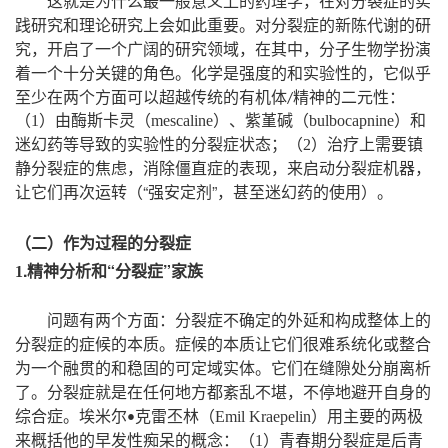
，
这就是为什么最一般意义上的药理学
在对分裂症的实
。
践研究和理论研究上会如此重要
对分裂症的新陈代谢的研
，
，
，
究
开启了一个广阔的研究领域
在其中
分子生物学扮演
。
，
着一个十分关键的角色
化学是强度的和实验性的
它似乎
：
至少在两个方面可以超越传统的有机体
精神的二元性
/
（
1
）由酶斯卡灵（
mescaline
）、紫堇碱（
bulbocapnine
）和
；
迷幻药等导致的实验性的分裂症状态
（
2
）治疗上需要镇
，
，
，
静分裂症的焦虑
消除僵直症的表现
来启动分裂症机器
“
”，
。
让它们再次运转（
强安定剂
甚至迷幻药的使用）
（二）作为过程的分裂症
.精神分析和
“
分裂症
”
家族
1
：
问题有两个方面
分裂症不确定的外延和构成整体上的
。
分裂症的症候的本质
症候的本质让它们很难系统化或整合
。
为一个融贯的和稳固的可定域实体
它们在缝隙处分崩离析
。
，
了
分裂症就是在任何地方都紊乱不堪
不停地避开自身的
。
综合症
埃米尔
克雷丕林（
Emil
Kraepelin
）用主要的两极
•
：
来概括他的早发性痴呆的概念
（
1
）青春期分裂症是后青