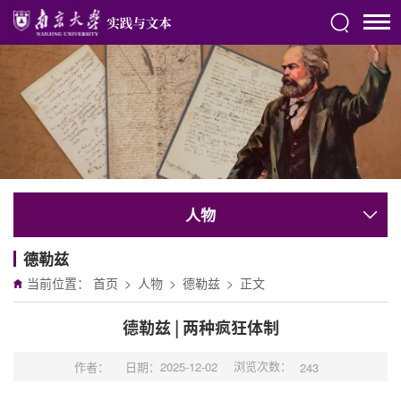
人物
德勒兹
当前位置：
首页
>
人物
>
德勒兹
>
正文
德勒兹 | 两种疯狂体制
浏览次数：
作者：
日期：2025-12-02
243