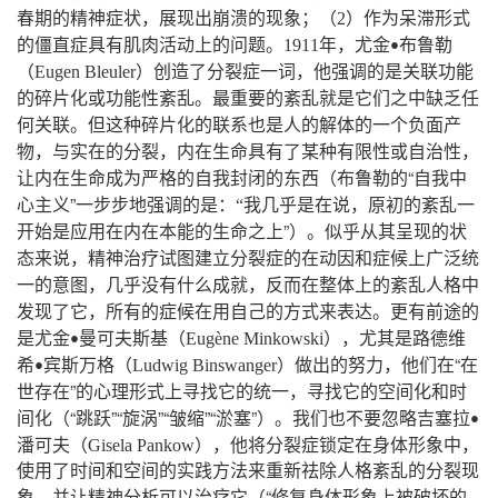
，
；
春期的精神症状
展现出崩溃的现象
（
2
）作为呆滞形式
。
，
的僵直症具有肌肉活动上的问题
1911
年
尤金
布鲁勒
•
，
（
Eugen
Bleuler
）创造了分裂症一词
他强调的是关联功能
。
的碎片化或功能性紊乱
最重要的紊乱就是它们之中缺乏任
。
何关联
但这种碎片化的联系也是人的解体的一个负面产
，
，
，
物
与实在的分裂
内在生命具有了某种有限性或自治性
“
让内在生命成为严格的自我封闭的东西（布鲁勒的
自我中
”
，
心主义
一步步地强调的是
：
“
我几乎是在说
原初的紊乱一
”
。
开始是应用在内在本能的生命之上
）
似乎从其呈现的状
，
态来说
精神治疗试图建立分裂症的在动因和症候上广泛统
，
，
一的意图
几乎没有什么成就
反而在整体上的紊乱人格中
，
。
发现了它
所有的症候在用自己的方式来表达
更有前途的
，
是尤金
曼可夫斯基（
Eugène
Minkowski
）
尤其是路德维
•
，
“
希
宾斯万格（
Ludwig
Binswanger
）做出的努力
他们在
在
•
”
，
世存在
的心理形式上寻找它的统一
寻找它的空间化和时
“
”“
”“
”“
”
。
间化（
跳跃
旋涡
皱缩
淤塞
）
我们也不要忽略吉塞拉
•
，
，
潘可夫（
Gisela
Pankow
）
他将分裂症锁定在身体形象中
使用了时间和空间的实践方法来重新祛除人格紊乱的分裂现
，
“
象
并让精神分析可以治疗它（
修复身体形象上被破坏的