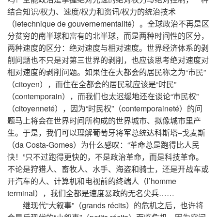
结合知识/权力、速度/权力和资讯/权力的统治技术
（letechnique de gouvernementalité）。全球政治不再是区
分贫穷的南半球和富有的北半球，而是两种时间性的区分，
两种速度的区分：绝对速度与相对速度。世界经济体系的剥
削问题也不只是对第三世界的剥削，也应该思考绝对速度对
相对速度的剥削问题。如果住在大都会的居民称之为“市民”
（citoyen），而住在全都会的居民就应该是“时民”
（contemporain），而我们也太迟缓地还在谈论“市民权”
（citoyenneté），因为“时民权”（contemporaineté）的问
题马上将会在世界时间所构成的世界城市、拟像城市里产
生。于是，我们可以理解葡萄牙将军总统达科斯塔–戈麦斯
（da Costa-Gomes）为什么感叹：“革命总是跑得比人民
快！”只不过跑得更快的，不是政治革命，而是科技革命。
不论是狩猎人、畜牧人、水手、海盗和骑士，还是开战车或
开汽车的人、计算机和电视前的终端人（l’homme
terminal），我们全都是速度暴政的无名尖兵……
继现代“大叙事”（grands récits）的危机之后，也许将