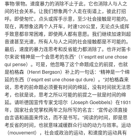
事物/景物。速度暴力的消除不止于此，它也消除人与人之
间的社会关系。让我们想象两个人走在街道上，彼此打招
呼。即使匆忙，点头或挥手示意，至少社会接触是可能的。
现在，再想象这两个人开车，时速120公里，无论点头或挥
手致意都非常困难，即使两人都有意愿。我们继续加速到超
音速甚至光速，所有人与人之间的社会接触都是不可能的。
最后，速度的暴力连思考和反省能力都消除了。也许对笛卡
尔来说“精神是一个会思考的东西”（1’esprit est une chose
qui pense）。可是，他忽略了这个命题成立的前提，也就
是柏格森（Henri Bergson）补上的一句话：“精神是一个绵
延的东西（l’esprit est une chose qui dure）。”对柏格森来
说，思考的前命题必须要有时间的绵延，没有时间就无法思
考，也就是说，思考之所以可能的前提之一就是时间的绵
延。请听德国宣传专家戈培尔（Joseph Goebbels）在1931
年，国家社会党掌权两年之际所写的名言：“宣传必须直接
由言语和画面来传达，而不是书写。”阅读的时间，即是思
考反省的时间，也就意味减缓群众行动的动力与效率。运动
（mouvement），社会或政治的运动，和速度的运动具有