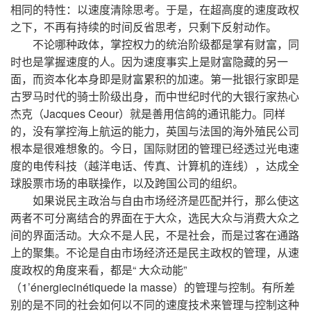
相同的特性：以速度清除思考。于是，在超高度的速度政权
之下，不再有持续的时间反省思考，只剩下反射动作。
不论哪种政体，掌控权力的统治阶级都是掌有财富，同
时也是掌握速度的人。因为速度事实上是财富隐藏的另一
面，而资本化本身即是财富累积的加速。第一批银行家即是
古罗马时代的骑士阶级出身，而中世纪时代的大银行家热心
杰克（Jacques Ceour）就是善用信鸽的通讯能力。同样
的，没有掌控海上航运的能力，英国与法国的海外殖民公司
根本是很难想象的。今日，国际财团的管理已经透过光电速
度的电传科技（越洋电话、传真、计算机的连线），达成全
球股票市场的串联操作，以及跨国公司的组织。
如果说民主政治与自由市场经济是匹配并行，那么使这
两者不可分离结合的界面在于大众，选民大众与消费大众之
间的界面活动。大众不是人民，不是社会，而是过客在通路
上的聚集。不论是自由市场经济还是民主政权的管理，从速
度政权的角度来看，都是“ 大众动能”
（1’énergiecinétiquede la masse）的管理与控制。有所差
别的是不同的社会如何以不同的速度技术来管理与控制这种