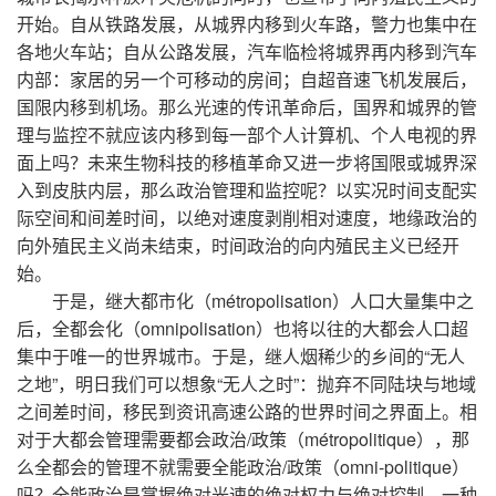
开始。自从铁路发展，从城界内移到火车路，警力也集中在
各地火车站；自从公路发展，汽车临检将城界再内移到汽车
内部：家居的另一个可移动的房间；自超音速飞机发展后，
国限内移到机场。那么光速的传讯革命后，国界和城界的管
理与监控不就应该内移到每一部个人计算机、个人电视的界
面上吗？未来生物科技的移植革命又进一步将国限或城界深
入到皮肤内层，那么政治管理和监控呢？以实况时间支配实
际空间和间差时间，以绝对速度剥削相对速度，地缘政治的
向外殖民主义尚未结束，时间政治的向内殖民主义已经开
始。
于是，继大都市化（métropolisation）人口大量集中之
后，全都会化（omnipolisation）也将以往的大都会人口超
集中于唯一的世界城市。于是，继人烟稀少的乡间的“无人
之地”，明日我们可以想象“无人之时”：抛弃不同陆块与地域
之间差时间，移民到资讯高速公路的世界时间之界面上。相
对于大都会管理需要都会政治/政策（métropolitique），那
么全都会的管理不就需要全能政治/政策（omni-politique）
吗？全能政治是掌握绝对光速的绝对权力与绝对控制，一种