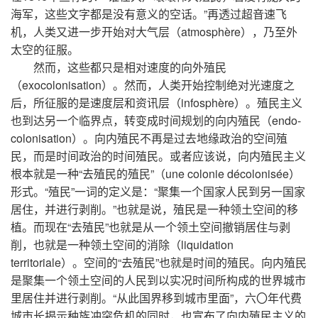
海军，这些文字都是没有意义的空话。”再透过超音速飞
机，人类又进一步开始对大气层（atmosphère），乃至外
太空的征服。
然而，这些都只是相对速度的向外殖民
（exocolonisation）。然而，人类开始控制绝对光速度之
后，所征服的是速度层和资讯层（infosphère）。殖民主义
也到达另一个临界点，转变成时间规划的向内殖民（endo-
colonisation）。向内殖民不再是过去地缘政治的空间殖
民，而是时间政治的时间殖民。或者应该说，向内殖民主义
根本就是一种“去殖民的殖民”（une colonie décolonisée）
形式。“殖民”一词的定义是：“聚集一个国家人民到另一国家
居住，并进行剥削。”也就是说，殖民是一种领土空间的移
植。而现在“去殖民”也就是从一个领土空间撤销居住与剥
削，也就是一种领土空间的消除（liquidation
territoriale）。空间的“去殖民”也就是时间的殖民。向内殖民
是聚集一个领土空间的人民到以实况时间所构成的世界城市
里居住并进行剥削。“从此国界移到城市里面”，六〇年代费
城市长揭示种族冲突危机的同时，也宣布了向内殖民主义的