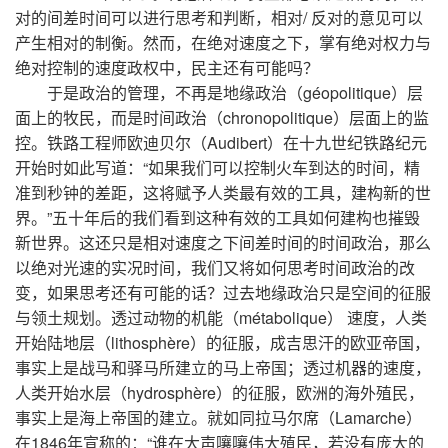
对的间差时间可以进行思考和判断，相对/ 反对的意见可以
产生相对的制衡。然而，在绝对速度之下，掌有绝对权力与
绝对控制的速度政权中，民主还有可能吗？
于是政治的管理，不再是地缘政治（géopolitique）层
面上的牧民，而是时间政治（chronopolitique）层面上的监
控。铁路工程师欧迪贝尔（Audibert）在十九世纪铁路纪元
开始时如此写道：“如果我们可以控制火车到达的时间，精
准到秒钟的差距，这将赋予人类最有效的工具，建构新的世
界。”五十年后的我们看到这种有效的工具如何建构也摧毁
新世界。这还只是相对速度之下间差时间的时间政治，那么
以绝对光速的实况时间，我们又将如何思考时间政治的改
变，如果思考还有可能的话？过去地缘政治只是空间的征服
与领土规划。透过动物的机能（métabolique） 速度，人类
开始陆地层（lithosphère）的征服，成吉思汗的欧亚帝国，
事实上是战马和驿马所建立的马上帝国；透过机器的速度，
人类开始水层（hydrosphère）的征服，欧洲的海外殖民，
事实上是海上帝国的建立。就如同拉马尔席（Lamarche）
在1846年宣称的：“谁在大声嚷嚷伟大殖民，若没有庞大的