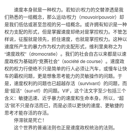
速度本身就是一种权力。若知识/权力的交替渗透是我
们熟悉的一组概念，那么运动/权力（mouvoir/pouvoir）却
是我们低估或甚至忽视的另一组概念。或许拥有知识是一种
权力支配的形式，但是掌握速度却绝对是掌控权力。不管怎
样说，征服就是领先，抓住速度，也就是掌控权力。这种以
速度所产生的暴力作为权力的支配形式，维利里奥称之为
“速度政权”（dromocratie）。我们的社会自古以来都是以速
度政权为基础的“竞赛社会”（société de course）。速度政
权的权力行使绝不只是简单的行人必须让汽车，或慢车让快
车的霸权问题，更是想象思考能力的灵敏操作的问题。于
是，速度权利的问题也已超越存活（survivant）的问题，而
是“超活”（sur-vif）的问题。VIF，这个法文字至少包括三个
含义：敏捷迅速、近乎暴力的速度和生命本身。所以，“超
活”就不只是存活而已，而是必须以更快的速度、更敏捷的
思考才能存活的存活。
停滞就是死亡！
这个世界的普遍法则也正是速度政权统治的法则。