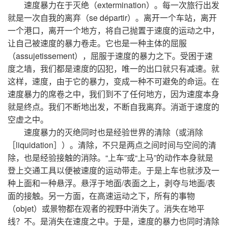
速度暴力在于灭绝（extermination）。每一次旅行出发
就是一次自我的离弃（se départir）。离开一个车站，离开
一个港口，离开一个地方，将自己抛置于速度的运动之中，
让自己被速度的暴力卷走。它也是一种主体的屈服
（assujetissement），屈服于速度的暴力之下。受困于速
度之墙，我们都是速度的囚犯，唯一的出口就只有减速。就
这样，速度，由于它的暴力，变成一种不可避免的命运。在
速度暴力的席卷之中，我们到不了任何地方，因为速度本身
就是终点。我们不断地出发，不断自我离弃。消逝于速度的
空虚之中。
速度暴力的灭绝同时也是经验世界的清除（或消除
［liquidation］）。清除，不只是两点之间时间与空间的清
除，也是经验接触的消除。“上车”或“上马”的动作本身就是
登上交通工具以便被速度的运动带走。于是上车也就涉及一
种上面和一种悬浮。悬浮于地面/表面之上，剥夺与地面/表
面的接触。另一方面，在高速运动之下，所有的事物
（objet）或景物都在观者的视野中消失了。消失在地平
线？不。是消失在速度之中。于是，速度的暴力也同时清除