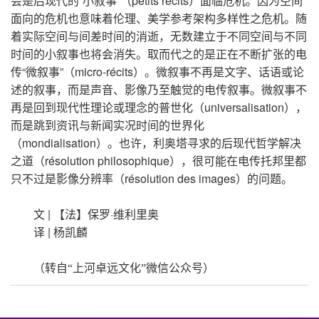
会是后现代的“小叙事”（petits récits）面临危机。因为空间
面向的危机也意味着伦理、美学参考架构多样性之危机。随
着实际空间与间差时间的消逝，无数建立于不同空间与不同
时间的小叙事也将会消失。取而代之的是正在不断扩张的电
传“微叙事”（micro-récits）。微叙事不再是文字、话语或论
述的叙事，而是声音、影像乃至触觉的电传叙事。微叙事不
再是回到现代性理论或理念的普世化（universalisation），
而是跳到资讯与新闻实况时间的世界化
（mondialisation）。也许，利奥塔寻求的后现代哲学解决
之道（résolution philosophique），很可能在电传托邦里都
只不过是影像分辨率（résolution des images）的问题。
文 | 【法】保罗·维利里奥
译 | 杨凯麟
（转自“上河卓远文化”微信公众号）