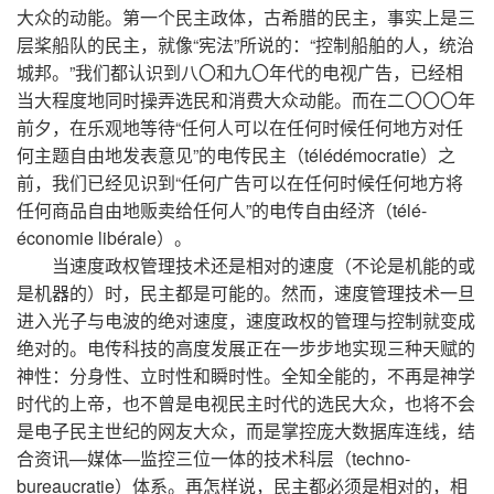
大众的动能。第一个民主政体，古希腊的民主，事实上是三
层桨船队的民主，就像“宪法”所说的：“控制船舶的人，统治
城邦。”我们都认识到八〇和九〇年代的电视广告，已经相
当大程度地同时操弄选民和消费大众动能。而在二〇〇〇年
前夕，在乐观地等待“任何人可以在任何时候任何地方对任
何主题自由地发表意见”的电传民主（télédémocratie）之
前，我们已经见识到“任何广告可以在任何时候任何地方将
任何商品自由地贩卖给任何人”的电传自由经济（télé-
économie libérale）。
当速度政权管理技术还是相对的速度（不论是机能的或
是机器的）时，民主都是可能的。然而，速度管理技术一旦
进入光子与电波的绝对速度，速度政权的管理与控制就变成
绝对的。电传科技的高度发展正在一步步地实现三种天赋的
神性：分身性、立时性和瞬时性。全知全能的，不再是神学
时代的上帝，也不曾是电视民主时代的选民大众，也将不会
是电子民主世纪的网友大众，而是掌控庞大数据库连线，结
合资讯—媒体—监控三位一体的技术科层（techno-
bureaucratie）体系。再怎样说，民主都必须是相对的，相