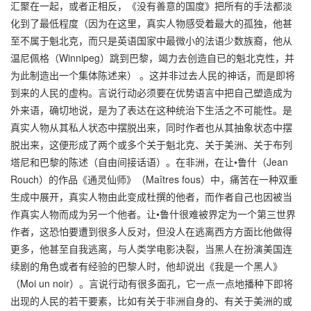
汇聚在一起，或者正相反，《没有善意的国度》把所有的手法都淡
化到了最低程度（因为在这里，真实人物感受着最大的孤独，他甚
至不属于魁北克，而只是英语国家中最微小的法语少数族裔，他从
温尼佩格（Winnipeg）跳到巴黎，竭力去创造自已的魁北克性，并
为此制造出一个集体陈述来） 。这并非过去人民的神话，而是即将
到来的人民的虚构。言说行动必须要在优势语言中把自己塑造成为
外来语，确切地说，是为了表达在这种统治下生活之不可能性。是
真实人物从其私人状态中摆脱出来，同时作者也从其抽象状态中摆
脱出来，这便形成了两个或多个关于魁北克、关于美洲、关于布列
塔尼和巴黎的陈述（自由间接话语）。在非洲，在让•鲁什（Jean
Rouch）的作品《通灵仙师》（Maîtres fous）中，痛苦在一种双重
生成中展开，真实人物由此变成杜撰的他者，而作者自己也因被当
作真实人物而成为另一个他者。让•鲁什很难被界定为一个第三世界
作者，这恐怕要遭到很多人反对，但没人在逃离西方方面比他做得
更多，他甚至自我逃离，与人类学电影决裂，当黑人在扮演美国连
续剧的角色或者有经验的巴黎人时，他却说出《我是一个黑人》
（Moi un noir）。言说行动有很多面孔，它一点一点地播种下即将
出现的人民的若干要素，比如有关于非洲自身的、有关于美洲的或