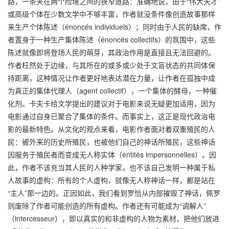
路，一条夹在两个险境之间的狭窄道路：准确地说，由于“伟大天才”
或高级个体在少数文学中不够丰富，作者就没条件像创造故事那样
来生产个体陈述（énoncés individuels）；同时由于人民的缺席，作
者置身于一种生产集体陈述（énoncés collectifs）的氛围中，这些
陈述就像即将登场人民的萌芽，其政治作用是直接且无法回避的。
作者枉然处于边缘，与其所在的或多或少处于文盲状态的共同体保
持距离，这种情况让作者更好地表达潜在力量，让作者在孤独中成
为真正的集体代理人（agent collectif），一个集体的酵母，一种催
化剂。卡夫卡给文学提出的建议对于电影来说无疑更加适用，因为
电影通过自身已聚合了集体的条件。而事实上，这正是现代政治电
影的最新特色。从文化的观点来看，电影作者面对着双重殖民的人
民：被外来的历史所殖民，也被他们自己的神话所殖民，这些神话
因服务于殖民者而变成无人称实体（entités impersonnelles）。因
此，作者不该充当其人民的人种学家，也不该自己发明一种属于私
人故事的虚构：所有的个人虚构，就像无人称神话一样，都是站在
“主人”那一边的。正因如此，我们看到罗恰从内部摧毁了神话，佩罗
则废除了作者可能创造的所有虚构。作者还有可能成为“调解人”
（intercesseur），即以真实的和非虚构的人物为素材，把他们放进