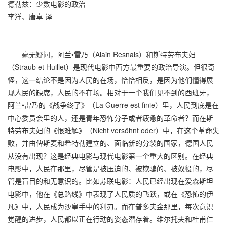
德勒兹：少数电影的政治
李洋、唐卓 译
毫无疑问，阿兰•雷乃（Alain Resnais）和斯特劳布夫妇
（Straub et Huillet）是现代电影中西方最重要的政治导演。但很奇
怪，这一结论不是因为人民的在场，恰恰相反，是因为他们懂得展
现人民的缺席，人民的不在场。相对于一个我们见不到的西班牙，
阿兰•雷乃的《战争终了》（La Guerre est finie）里，人民到底是在
中心委员会里的人，还是青年恐怖分子或者疲惫的革命者？而在斯
特劳布夫妇的《恨难解》（Nicht versöhnt oder）中，在这个革命失
败，并由俾斯麦和希特勒建立的、面临新的分裂的国家，德国人民
从没有出现？这是经典电影与现代电影第一个重大的区别。在经典
电影中，人民在那里，尽管是被压迫的、被欺骗的、被奴役的，尽
管是盲目的和无意识的。比如苏联电影：人民已经出现在爱森斯坦
电影中，他在《总路线》中表现了人民质的飞跃，或在《恐怖的伊
凡》中，人民成为沙皇手中的利刃。而在普多夫金那里，每次意识
觉醒的进步，人民都以正在行动的姿态潜存着。维尔托夫和杜甫仁