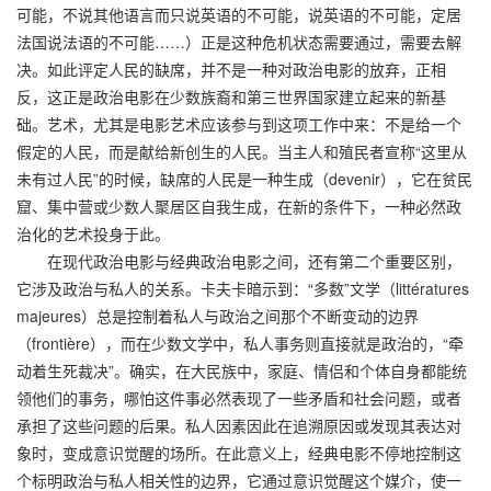
可能，不说其他语言而只说英语的不可能，说英语的不可能，定居
法国说法语的不可能……）正是这种危机状态需要通过，需要去解
决。如此评定人民的缺席，并不是一种对政治电影的放弃，正相
反，这正是政治电影在少数族裔和第三世界国家建立起来的新基
础。艺术，尤其是电影艺术应该参与到这项工作中来：不是给一个
假定的人民，而是献给新创生的人民。当主人和殖民者宣称“这里从
未有过人民”的时候，缺席的人民是一种生成（devenir），它在贫民
窟、集中营或少数人聚居区自我生成，在新的条件下，一种必然政
治化的艺术投身于此。
在现代政治电影与经典政治电影之间，还有第二个重要区别，
它涉及政治与私人的关系。卡夫卡暗示到：“多数”文学（littératures
majeures）总是控制着私人与政治之间那个不断变动的边界
（frontière），而在少数文学中，私人事务则直接就是政治的，“牵
动着生死裁决”。确实，在大民族中，家庭、情侣和个体自身都能统
领他们的事务，哪怕这件事必然表现了一些矛盾和社会问题，或者
承担了这些问题的后果。私人因素因此在追溯原因或发现其表达对
象时，变成意识觉醒的场所。在此意义上，经典电影不停地控制这
个标明政治与私人相关性的边界，它通过意识觉醒这个媒介，使一