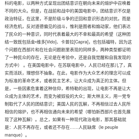
科的电影，以两种方式呈现出团结意识在朝向未来的熔炉中召唤着
不同的大众。但是，在战前和战中的美国电影中，团结意识不仅是
政治特征，在这里，不是阶级斗争的迂回和意识形态的对抗，而是
经济危机，反对道德偏见的战斗，惟利是图者和煽动家，他们表达
了民众的一种意识，同时代表着最大的不幸和最高的希望（这种团
结一致既包括金•维多[Vido]、卡普拉[Capra]，也包括福特，因为这
个问题在西部片和在社会问题剧里表现的同样多，两种类型都证明
了一种民众的存在，无论是在考验中，还是自我觉醒和自我发现的
方式中） 。在美国电影中，在苏联电影中，人民已经在那儿了，真
实而活跃，理想但不抽象。在此，电影作为大众艺术的理念可以成
为标准的革命艺术，或者民主艺术，让大众成为真正的主体。但
是，一些因素危害着这种信仰，希特勒的出现，让电影不再是让大
众成为主体的艺术，而变为被奴役的大众；斯大林主义，用一党专
制取代了人民的团结意识；美国人民的瓦解，不再相信过去人民所
相信的熔炉，也不再相信通向未来的希望（哪怕新西部片也首先展
现了这种瓦解）。总之，如果有一种现代政治电影，那其基础就
是：人民不再存在，或者还不存在……人民缺席（le peuple
manque）。