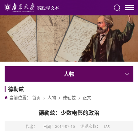
人物
德勒兹
当前位置：
首页
>
人物
>
德勒兹
>
正文
德勒兹：少数电影的政治
浏览次数：
作者：
日期：2014-07-15
185