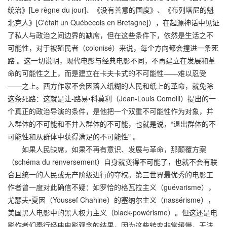
统治》[Le règne du jour]、《没有善意的国度》、《布列塔尼的魁
北克人》[C'était un Québecois en Bretagne]），在起源神话中见证
了私人与政治之间边界的缺席，但在这些条件下，依然是生活之不
可能性，对于被殖民者（colonisé）来说，每个方向都会撞进一条死
路 。这一切说明，现代电影与经典电影不同，不再建立在发展和革
命的可能性之上，而是建立在卡夫卡式的不可能性——难以忍受
——之上。西方作家不会因落入纸糊的人民和纸上的革命，就免除
这条死路：这就是让-路易•科莫利（Jean-Louis Comolli）提出的一
个真正的政治导演的条件，是他把一个双重不可能性作为对象，并
入群体的不可能和不并入群体的不可能，也就是说，“退出群体的不
可能性和从群体中获得满足的不可能性” 。
如果人民缺席，如果不再有意识、发展与革命，那颠覆方案
（schéma du renversement）自身就变得不可能了，也就不会有联
合且统一的人民或无产阶级进行的夺权。第三世界最优秀的电影工
作者曾一度对此确信不疑：如罗恰的格瓦拉主义（guévarisme），
尤瑟夫•夏因（Youssef Chahine）的塞纳尔主义（nassérisme），
美国黑人电影中的黑人权力主义（black-powérisme）。但这还是电
影作者们奉行经典电影观念的结果，因为这些转变非常缓慢，无法