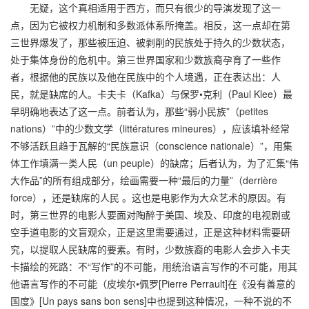
无疑，这个真相适用于西方，而只有很少的导演发现了这一
点，因为它被权力机制和多数派体系所掩盖。相反，这一点却在第
三世界爆发了，那些被压迫、被剥削的民族处于持久的少数状态，
处于集体身份的危机中。第三世界国家和少数族裔孕育了一些作
者，根据他的民族以及他在民族中的个人境遇，正在表达出：人
民，就是缺席的人。卡夫卡（Kafka）与保罗•克利（Paul Klee）最
早明确地表达了这一点。前者认为，那些“弱小民族”（petites
nations）”中的少数文学（littératures mineures），应该填补经常
不够活跃且趋于瓦解的“民族意识（conscience nationale）”，用集
体工作填满一类人民（un peuple）的缺席；后者认为，为了汇集“伟
大作品”的所有组成部分，绘画需要一种“最后的力量”（derrière
force），还是缺席的人民 。这也是电影作为大众艺术的原因。有
时，第三世界的电影人要面对陶醉于美国、埃及、印度的电视剧或
空手道电影的文盲观众，正是这里需要通过，正是这种材料需要研
究，以提取人民缺席的要素。有时，少数族裔的电影人会步入卡夫
卡描绘的死路：不“写作”的不可能，用统治语言写作的不可能，用其
他语言写作的不可能（皮埃尔•佩罗[Pierre Perrault]在《没有善意的
国度》[Un pays sans bon sens]中也提到这种情况，一种不说的不