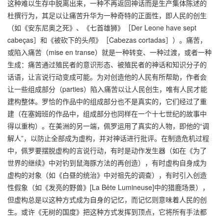
这种难以生存中脱离出来，一种不再返回神话而是生产集体陈述的
杜撰行为，其足以让痛苦升华为一种奇特的正面性，即人民的创生
（如《安东尼奥之死》、《七首雄狮》［Der Leone have sept
cabeças］和《被砍下的头颅》［Cabezas cortadas］）。痛苦，
或陷入痛苦（mise en transe）就是一种转变、一种过渡，或者一种
生成：痛苦通过殖民者的意识形态、被殖民者的神话和知识分子的
话语，让言说行动变成可能。为对创造他的人民有所帮助，作者会
让一些组成部分（parties）陷入痛苦以让人民创生，唯有人民才能
建构整体。罗恰的作品中的组成部分也不是真实的，它们经过了重
建（在塞姆班的作品中，组成部分也同样在一个十七世纪的故事中
得以重构）。在美洲的另一端，佩罗运用了真实的人物，即他的“调
解人”，以防止全部成为虚构，并对神话进行批评。在制造危机过程
中，佩罗要摆脱虚构的言说行动，有时是动作发生器（如在《为了
世界的继续》中对钓到鼠海豚方法的再创造），有时虚构自身成为
虚构的对象（如《白昼的统治》中对祖先的调查），有时引入创造
性假象（如《发亮的野兽》[La Bête Lumineuse]中的猎鹿场景），
但虚构总是以这种方式成为自身的记忆，而记忆则意味着人民的创
生。或许《无树的国度》把这种方式发挥到顶点，它将所有手法都