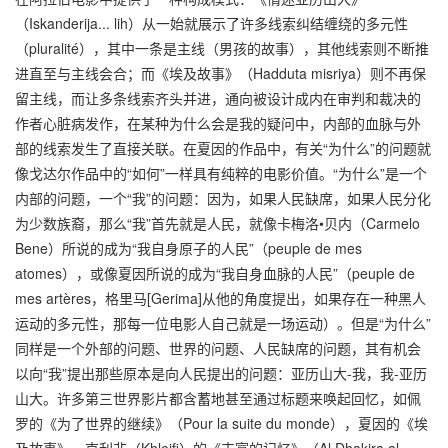
（Iskanderija... lih）从一始就展示了许多线索纠结缠绕的多元性
（pluralité），其中一条是主线（男孩的故事），其他线索则不断推
进直至与主线会合；而《埃及故事》（Hadduta misriya）则不再保
留主线，而让多条线索齐头并进，通向被设计成内在审判和裁决的
作者心脏病发作，在某种为什么会是我的疑问中，内部的血脉与外
部的线索发生了直接关联。在夏因的作品中，有关“为什么”的问题就
像戈达尔作品中的“如何”一样具有纯粹的电影价值。“为什么”是一个
内部的问题，一个“我”的问题：因为，如果人民缺席，如果人民分化
为少数族裔，那么“我”首先就是人民，就像卡梅洛•贝内（Carmelo
Bene）所说的成为“我自身原子的人民”（peuple de mes
atomes），或像夏因所说的成为“我自身血脉的人民”（peuple de
mes artères，格里马[Gerima]从他的角度提出，如果存在一种黑人
运动的多元性，那每一位电影人自己就是一场运动）。但是“为什么”
同样是一个外部的问题、世界的问题、人民缺席的问题，其有机会
以向“我”提出那些原本是向人民提出的问题：亚历山大-我，我-亚历
山大。许多第三世界影片都含蓄地甚至通过标题来唤起回忆，如佩
罗的《为了世界的继续》（Pour la suite du monde），夏因的《埃
及故事》，克利非（Khleifi）的《丰富的记忆》（Al Dhakira al