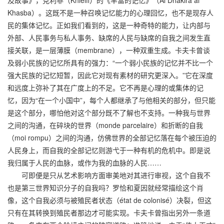
Khasba）。这既不是一种召唤记忆能力的心理回忆，也不是现存人
民的集体记忆。正如我们看到的，这是一种奇特的能力，让内部与
外部、人民事务与私人事务、缺席的人民与缺席的自我之间发生直
接关联，是一层薄膜（membrane），一种双重生成。卡夫卡曾谈
及弱小民族的记忆所具有的强力：“一个弱小民族的记忆并不比一个
强大民族的记忆短暂，因此它对现有素材的研究更深入。”它在深度
和远度上弥补了其在广度上的不足。它不再是心理的或集体的记
忆，因为“在一个小国中”，每个人都继承了与他相关的部分，但只能
是这个部分，哪怕他对这个部分既不了解也不支持。一种我与世界
之间的沟通，在碎块的世界（monde parcelaire）和折断的自我
（moi rompu）之间的沟通，仿佛世界的全部记忆落在每个被压迫的
人民身上，而自我的全部记忆则游弋于一种有机的危机中。即是说
我归属于人民的血脉，或作为我的血脉的人民……
可即便是只从艺术影响方面审美地对其进行审视，这个自我不
也是第三世界知识分子的自我吗？罗恰和夏因就经常描绘这个肖
像，这个自我必须与被殖民者状态（état de colonisé）决裂，但这
只有在其转换到殖民者那边才可能实现。卡夫卡曾指出另外一条道