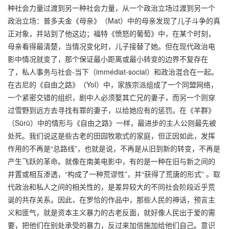
种社会力量过渡到另一种社会力量，从一个政治立场过渡到另一个
政治立场：普多夫金《母亲》（Mat）中的母亲发现了儿子斗争的真
正对象，并站到了他这边；福特《愤怒的葡萄》中，在某个时刻，
母亲看得最清楚，当情况变化时，儿子接替了她。但在现代政治电
影中情况就变了，那个保证最小距离或最小转变的边界不复存在
了，私人事务与社会-当下（immédiat-social）和政治混合在一起。
在古尼的《自由之路》（Yol）中，家族宗派组成了一个同盟网络，
一个紧密交错的组织，剧中人必须娶其亡兄的妻子，而另一个则穿
过雪野到远方去寻找有罪的妻子，以给她应有的惩罚。在《羊群》
（Sürü）中的情形与《自由之路》一样，最进步的主人公则最先被
处死。我们说这是些古老的田园牧歌式的家庭，但正因如此，发挥
作用的不再是“总路线”，也就是说，不再是从旧到新的转变，不再是
产生飞跃的革命。就像在南美电影中，有的是一种在旧与新之间的
并置或相互渗透，“构成了一种荒谬性”，并“获得了荒唐的形式” 。取
代政治和私人之间的相关性的，是差异较大的不同社会阶段近乎荒
诞的共存关系。因此，在罗恰的作品中，那些人民的神话，预言主
义和匪气，就是资本主义暴力的古老反面，就好像人民出于爱的需
要，把他们在别处承受的暴力，反过来加倍施加给他们自己。意识