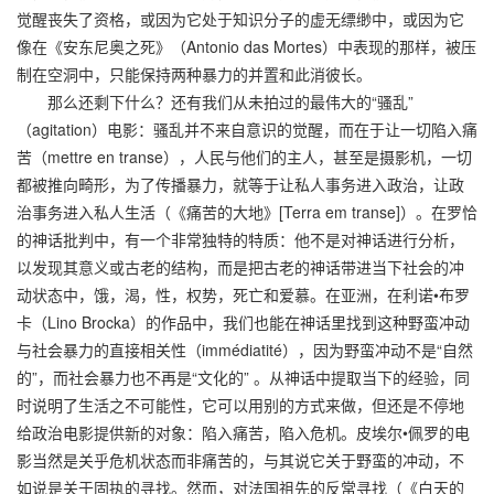
觉醒丧失了资格，或因为它处于知识分子的虚无缥缈中，或因为它
像在《安东尼奥之死》（Antonio das Mortes）中表现的那样，被压
制在空洞中，只能保持两种暴力的并置和此消彼长。
那么还剩下什么？还有我们从未拍过的最伟大的“骚乱”
（agitation）电影：骚乱并不来自意识的觉醒，而在于让一切陷入痛
苦（mettre en transe），人民与他们的主人，甚至是摄影机，一切
都被推向畸形，为了传播暴力，就等于让私人事务进入政治，让政
治事务进入私人生活（《痛苦的大地》[Terra em transe]）。在罗恰
的神话批判中，有一个非常独特的特质：他不是对神话进行分析，
以发现其意义或古老的结构，而是把古老的神话带进当下社会的冲
动状态中，饿，渴，性，权势，死亡和爱慕。在亚洲，在利诺•布罗
卡（Lino Brocka）的作品中，我们也能在神话里找到这种野蛮冲动
与社会暴力的直接相关性（immédiatité），因为野蛮冲动不是“自然
的”，而社会暴力也不再是“文化的” 。从神话中提取当下的经验，同
时说明了生活之不可能性，它可以用别的方式来做，但还是不停地
给政治电影提供新的对象：陷入痛苦，陷入危机。皮埃尔•佩罗的电
影当然是关乎危机状态而非痛苦的，与其说它关于野蛮的冲动，不
如说是关于固执的寻找。然而，对法国祖先的反常寻找（《白天的