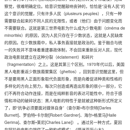
察觉，很难明确定位。给意识觉醒敲响丧钟的，恰恰是“没有人民”的
这个意识的觉醒，只有许多人民（plusieurs peuples），只有一种
需要联合起来的不同人民的无限性，或者（他们）由于问题变化而
不需要联合。这就是第三世界电影为什么成为少数电影（cinéma de
minorités）的原因，因为人民只存在于少数状态，这就是人民缺席
的原因。在少数族裔中，私人事务直接就是政治的。鉴于融合与统
一的失败并不意味着重建暴政体制，不会回来重新反对人民，现代
政治电影就建立在这种分裂（éclatement）和碎片
（fragmentation）之上。这是其第三个区别。1970年代以后，美国
黑人电影重返少数族裔聚集区（ghettos），回到意识觉醒这里，但
不是要用黑人正面形象取代负面形象，而是向着促进种类和性格的
多样化的方向上努力，每次只创造或再造出形象的很小一部分，它
们不再符合动作连接，而是在纯粹影音的表达可能性中，符合于感
情和冲动的破碎状态：黑人电影的特性于是就被这种新形式所定义
了，即“抗争必须要面对媒体自身”（查尔斯•布尔奈特[Darles
Burnett]、罗伯特•卡尔耐[Robert Gardner]、海尔•格里马[Haile
Gerima]、查尔斯•莱尼[Charles Lane]） 。通过另一种方式，夏因
在阿拉伯电影中提供了一种构成模式：《情迷亚历山大》