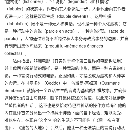
“虚构化”（fictionner）、“传说化”（légender）和“杜撰化”
（fabuler）的状态中。作者向其人物迈进一步，人物也会向其作者
迈进一步：这就是双重生成（double devenir）。这种杜撰
（fabulation）既不是一种无人称神话，也不是一种个人化虚构：它
是一种行动中的言说（parole en acte），一种言说行动（acte de
parole），人物通过它能不断跨过私人事务与政治事务的边界，并自
行制造出集体陈述来（produit lui-même des énoncés
collectifs）。
达内指出，非洲电影（其实对于整个第三世界的电影也适用）
并非像西方所希望的那样，是一种舞动的电影，而是一种言说的电
影，一种言说行动式的电影。正因如此，才摆脱成为虚构和人种学
的命运。在《塞多》（Ceddo）中，乌斯曼•塞姆班（Ousmane
Sembene）就抽出一个以活生生的言说为基础的杜撰故事，并确保
这种言说的自由与循环，赋予其集体陈述的价值，以此来对抗伊斯
兰殖民者的神话 。这不也是罗恰对待巴西神话的操作方式吗？他的
内在批评首先分离出一个掩藏于神话下面的当下经验：难以忍受、
难以生存、在现在“这个”社会的生活之不可能性（《黑上帝白魔
鬼》、《痛苦的大地》）；然后，他让一种无法禁止的言说行动从