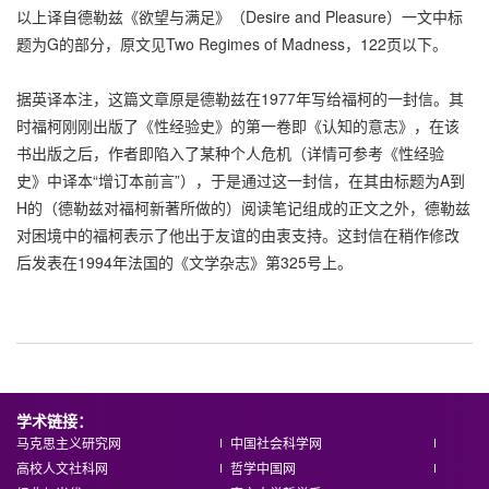
以上译自德勒兹《欲望与满足》（Desire and Pleasure）一文中标
题为G的部分，原文见Two Regimes of Madness，122页以下。
据英译本注，这篇文章原是德勒兹在1977年写给福柯的一封信。其
时福柯刚刚出版了《性经验史》的第一卷即《认知的意志》，在该
书出版之后，作者即陷入了某种个人危机（详情可参考《性经验
史》中译本“增订本前言”），于是通过这一封信，在其由标题为A到
H的（德勒兹对福柯新著所做的）阅读笔记组成的正文之外，德勒兹
对困境中的福柯表示了他出于友谊的由衷支持。这封信在稍作修改
后发表在1994年法国的《文学杂志》第325号上。
学术链接：
马克思主义研究网
中国社会科学网
高校人文社科网
哲学中国网