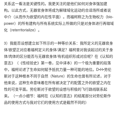
关系这一看法是关键性的。我更关注的是他们如何对身体强加建
构。以此方式，无器官身体将成为解辖域化运动的合适场所或者说
中介（从而作为欲望的内在性平面）。而福柯称之为生物权力（bio-
power）的所有建构与所有系统实际上所做的只是对身体进行再辖域
化（reterritorialize）。
3）我能否设想建立如下所示的一种等价关系：我所定义的无器官身
体/欲望正对应着福柯定义的身体/满足？福柯曾对我谈起过的关于身
体/肉体的区分能否与无器官身体/有机组织形成对应呢？在《认知的
意志》（《性经验史》第一卷，见中译本）的一个极为重要的段落
中，福柯论述了生命如何赋予抵抗力量一种可能的地位。D•H•劳伦
斯对于这种根本不同于自然（Nature）的生命也曾有所论述，对于
他来说，这种生命意味着在所有被决定了的配置之外的欲望之内在
性的可变平面。劳伦斯对于欲望的设想与积极的飞行路线联系起
来。（一点小细节：福柯在《认知的意志》的结尾部分对劳伦斯作
品的使用方式与我对它们的使用方式是截然不同的）