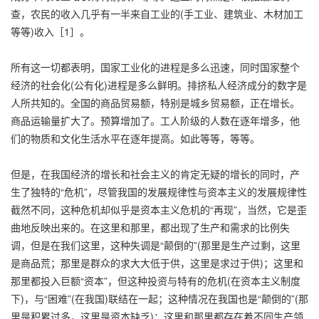
查，农民的收入几乎有一半来自工业的(手工业、建筑业、木材加工
等等)收入［1］。
所有这一切都表明，国家工业化的进程是多么迅速，同时国家整个
经济的社会化(公有化)进程是多么鲜明。排挤私人经济成分的数字是
人所共知的。全国的商品贸易额，特别是城乡贸易额，正在增长。
商品运输量扩大了。预算增加了。工人阶级的人数在逐年增多，他
们的物质和文化生活水平在逐年提高。如此等等，等等。
但是，在我国经济的增长和社会主义的肯定无疑的增长的同时，产
生了独特的“危机”，尽管我国的发展规律性与资本主义的发展规律性
截然不同，这种危机却似乎是资本主义危机的“再现”，当然，它是歪
曲地反映出来的。在这里和那里，都出现了生产和需求的比例失
调，但是在我们这里，这种失调是“颠倒的”(那里是生产过剩，这里
是商品荒；那里是群众的求大大低于供，这里是求过于供)；这里和
那里都投入巨额“资本”，但这种投资与特有的危机(在资本主义制度
下)，与“困难”(在我国)联结在一起；这种情况在我国也是“颠倒的”(那
里是积累过多，这里是资本缺乏)；这里和那里都存在着不同生产领