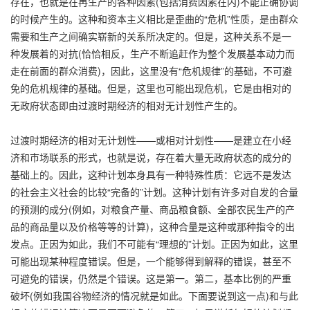
存在，也就是在再生产的各种因素(包括消费因素在内)不能正确协调
的时候产生的。这种和资本主义相比是歪曲的“危机”性质，是由群众
需要和生产之间确实崭新的关系所决定的。但是，这种关系不是一
种发展着的对抗(恰恰相反，生产不断追赶作为整个发展基本动力而
走在前面的群众消费)，因此，这里没有“危机规律”的基础，不可避
免的危机规律的基础。但是，这里也可能出现危机，它是由相对的
无政府状态即由过渡时期经济的相对无计划性产生的。
过渡时期经济的相对无计划性——或相对计划性——是建立在小经
济和市场联系的形式，也就是说，存在着大量无政府状态的成分的
基础上的。因此，这种计划本身具有一种特殊性质：它远不是发达
的社会主义社会的比较“完备的”计划。这种计划有许多对自发的合量
的预测的成分(例如，对粮食产量、商品粮食额、全部农民生产的产
品的商品量以及价格等等的计算)，这种合量是这种或那种指令的出
发点。正因为如此，我们不可能有“理想的”计划。正因为如此，这里
可能出现某种程度错误。但是，一个能够得到解释的错误，甚至不
可避免的错误，仍然是个错误。这是第一。第二，基本比例的严重
破坏(例如我国谷物经济的情况就是如此。下面要说到这一点)和与此