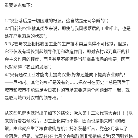
重要论点如下：
1.“农业落后是一切困难的根源，这自然是无可争辩的”；
2.“目前的农业就其类型来说，即使与我国极落后的工业相比，也是
处在严重落后的状态”；
3.“尽管与农业相比我国工业的生产技术类型高得不可比拟，但是，
它不仅没有增长到起领导作用和改造作用，即对农村起到真正的社
会主义作用的程度，而且甚至不能满足当前商品市场的需要，因而
也就妨碍了农业的发展”；
4.“只有通过工业才能向上提高农业(好象还能向下提高农业似的！
——尼•布•)。其他的杠杆是没有的……把农村在历史上总是落后于
城市和城市不能满足今日农村的市场需要这两个问题混在一起，就
是取消城市对农村的领导权。”
从这些见解也就得出了如下的结论：党从第十二次代表大会(！！)以
来执行着右倾政策，即工业化实行不够，因而也是损失时间的政
策，由此就产生了粮食收购危机；托洛茨基断言，党在2月承认了工
业落后，但是，党现在(在七月全会和取消非常措施以后)又回到老路