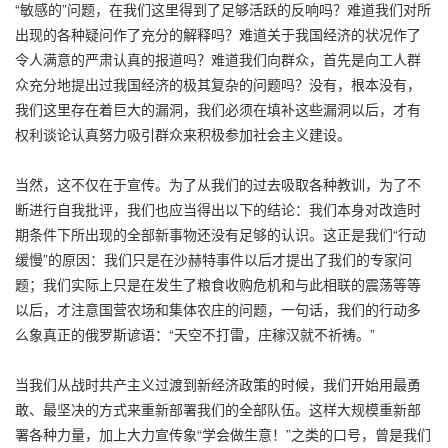
“敏感的”问题，在我们这里得到了足够活跃的反响吗？难道我们对所
出现的各种疑问作了充分的解释吗？难道关于我国经济的状况作了
令人满意的严肃认真的报道吗？难道我们向群众，首先是向工人群
众充分地提出过我国经济的极其复杂的问题吗？没有，根本没有，
我们这里存在着巨大的漏洞，我们必须在填补这些漏洞以后，才有
权利谈论认真努力吸引群众来积极参加社会主义建设。
当然，这不仅在于宣传。为了从我们的过去吸取各种教训，为了不
断进行自我批评，我们也应当得出以下的结论：我们本身对改造时
期条件下所出现的全部新事物还没有足够的认识。这正是我们“行动
缓慢”的原因：我们只是在沙赫特事件以后才提出了我们的专家问
题；我们实际上只是在发生了粮食收购危机和与此相联的震荡等等
以后，才注意国营农场和集体农庄的问题，一句话，我们的行动多
么象真正的俄罗斯谚语：“天空不打雷，庄稼汉就不祈祷。”
当我们从战时共产主义过渡到新经济政策的时候，我们开始用最勇
敢、最坚决的方式来重新部署我们的全部队伍。这样大规模重新部
署各种力量，加上大力宣传象“学会做生意！”之类的口号，曾是我们