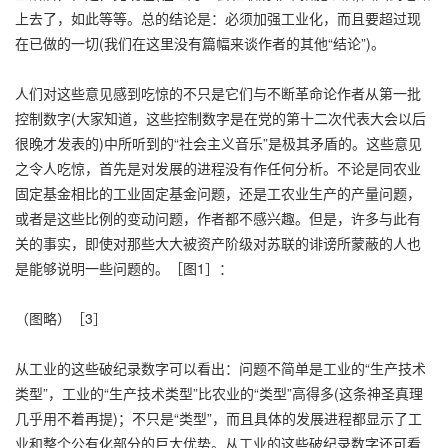
上去了，如此等等。总的结论是：必须加强工业化，而且要超过现
在已做的一切(我们在这里没有篇幅来谈作者的其他“结论”)。
人们对这些意见感到吃惊的不只是它们与不断革命论作者从第一批
控制数字(大家知道，这些控制数字是在党的第十二次代表大会以后
很晚才发表的)中所听到的“社会主义音乐”是极其矛盾的。这些意见
之令人吃惊，首先是对发展的进程没有作任何分析。不论是同农业
固定基金相比的工业固定基金问题，还是工农业生产的产量问题，
或者是这些比例的变动问题，作者都不感兴趣。但是，许多与此有
关的事实，即使对那些大大被资产阶级对苏联的诽谤所蒙蔽的人也
是能够说明一些问题的。［图1］：
（图略）［3］
从工业的这些破纪录数字可以看出：问题不简单是工业的“生产技术
类型”，工业的“生产技术类型”比农业的“类型”高得多(这条神圣真理
几乎用不着再提)；不只是“类型”，而且具体的发展进程都显示了工
业和整个公有化部分的巨大优势。从工业的这些破纪录数字还可看