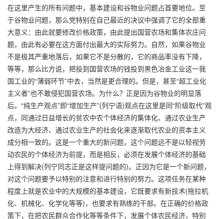
在这里产生的所有问题中，基本建设和谷物业问题占首要地位。至
于谷物业问题，那么党特别在自己最近的决议中强调了它的全部重
大意义：由此就要修改价格政策，由此提出国营农场和集体农庄问
题，由此有必要在这方面付出最大的实际努力。自然，如果谷物业
不是极其严重地落后，如果它不是分散的，它的商品率没有下降，
等等，那么比方说，把投到国营农场的钱投到黑色冶金工业这一我
国工业的“薄弱环节”中去，当然是更合理的。但是，甚至“超工业化
主义者”也不敢侵犯国营农场。为什么？正是因为谷物业的明显落
后。“纯生产观点”即“增加生产”(列宁语)观点在这里是同“阶级取代”观
点，同通过日益增长的贫农中农个体经济的集体化、通过农业生产
改造为大经济、通过农业生产的社会化来逐渐取代农业的资本主义
成分相一致的。这是一个重大的新问题，这个问题远不是以轻视劳
动农民的个体经济为前提，而是相反，必须在发展个体经济的基础
上得到解决(列宁同志正是这样提问题的)。正因为它是一个新问题，
对这个问题要予以特别的注意和进行特别的努力。这项任务在某种
程度上就是农业中的大规模的基本建设，它既要求有新技术(拖拉机
化、机械化、化学化等等)，也要求有熟练的干部。在正确的价格政
策下，在把农民群众合作化等等条件下，发展个体农民经济，特别