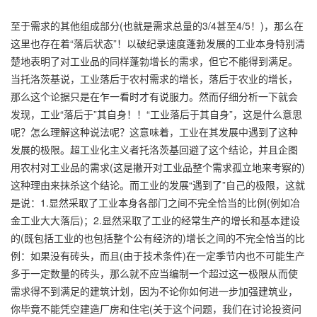
至于需求的其他组成部分(也就是需求总量的3/4甚至4/5！)，那么在
这里也存在着“落后状态”！以破纪录速度蓬勃发展的工业本身特别清
楚地表明了对工业品的同样蓬勃增长的需求，但它不能得到满足。
当托洛茨基说，工业落后于农村需求的增长，落后于农业的增长，
那么这个论据只是在乍一看时才有说服力。然而仔细分析一下就会
发现，工业“落后于”其自身！！“工业落后于其自身”，这是什么意思
呢？怎么理解这种说法呢？这意味着，工业在其发展中遇到了这种
发展的极限。超工业化主义者托洛茨基回避了这个结论，并且企图
用农村对工业品的需求(这是撇开对工业品整个需求孤立地来考察的)
这种理由来抹杀这个结论。而工业的发展“遇到了”自己的极限，这就
是说：1.显然采取了工业本身各部门之间不完全恰当的比例(例如冶
金工业大大落后)；2.显然采取了工业的经常生产的增长和基本建设
的(既包括工业的也包括整个公有经济的)增长之间的不完全恰当的比
例：如果没有砖头，而且(由于技术条件)在一定季节内也不可能生产
多于一定数量的砖头，那么就不应当编制一个超过这一极限从而使
需求得不到满足的建筑计划，因为不论你如何进一步加强建筑业，
你毕竟不能凭空建造厂房和住宅(关于这个问题，我们在讨论投资问