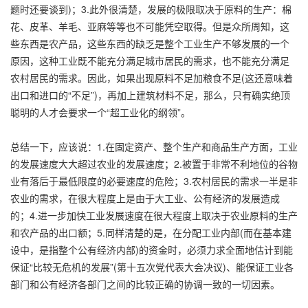
题时还要谈到)；3.此外很清楚，发展的极限取决于原料的生产：棉
花、皮革、羊毛、亚麻等等也不可能凭空取得。但是众所周知，这
些东西是农产品，这些东西的缺乏是整个工业生产不够发展的一个
原因，这种工业既不能充分满足城市居民的需求，也不能充分满足
农村居民的需求。因此，如果出现原料不足加粮食不足(这还意味着
出口和进口的“不足”)，再加上建筑材料不足，那么，只有确实绝顶
聪明的人才会要求一个“超工业化的纲领”。
总结一下，应该说：1.在固定资产、整个生产和商品生产方面，工业
的发展速度大大超过农业的发展速度；2.被置于非常不利地位的谷物
业有落后于最低限度的必要速度的危险；3.农村居民的需求一半是非
农业的需求，在很大程度上是由于大工业、公有经济的发展造成
的；4.进一步加快工业发展速度在很大程度上取决于农业原料的生产
和农产品的出口额；5.同样清楚的是，在分配工业内部(而在基本建
设中，是指整个公有经济内部)的资金时，必须力求全面地估计到能
保证“比较无危机的发展”(第十五次党代表大会决议)、能保证工业各
部门和公有经济各部门之间的比较正确的协调一致的一切因素。