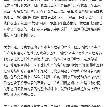
域之间的比例失调，但在我国典型例子是金属荒。在我国，在工人
就业不断增加的同时，还存在着失业现象。甚至“农业危机”在我国也
表现出一种“颠倒的”景象(粮食供应不足)。一句话，特别是去年，向
我们提出了我国的“危机”问题，即出现在由落后的，就居民成分而言
是小资产阶级的，处在敌人包围之中的这样一个国家的过渡经济的
最初时期的危机问题。
大家知道，马克思提出了资本主义危机的理论。他是根据资本主义
生产的普遍无计划性(“无政府状态”)，根据资本主义再生产过程的各
种要素之间包括生产和消费之间不能保持正确的比例，或换句话
说，他是根据资本主义不能使生产的各种要素“保持平衡”而得出这种
危机的结论的。这当然不是说，马克思回避了阶级和阶级斗争的问
题。在马克思看来，群众的消费、它的消费水平和劳动力本身的价
值也包含了阶级斗争的因素。在生产和消费之间、生产增长和分配
关系之间发展着的矛盾的整个机体中，就已经包含着这种穿上经济
范畴外衣的阶级斗争。
著名的资产阶级经济学家杜冈－巴拉诺夫斯基教授企图把阶级和阶