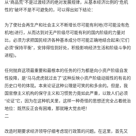
从“商品荒”不是过渡经济的绝对发展规律，从基本经济比例的“危机
性的”破坏不是不可避免的，可以得出如下结论：
为了使社会再生产和社会主义不断增长尽可能有利地(尽可能没有危
机地)进行，从而达到对无产阶级尽可能有利的国内阶级的力量对
比，必须力求把国民经济各种基本成分尽可能正确地结合起来(它们
必须“保持平衡”，安排得恰到好处，积极影响经济生活和阶级斗争的
进程)。
任何抛弃这项最重要和最根本的任务的行为都是向小资产阶级自发
性投降，是“马马虎虎就过去了”这种反映小资产阶级动摇性的有名的
历史口号的体现。本来论证这种公理是可笑的和多余的。但是，我
国官僚主义机构的保守主义和习惯势力竟如此严重，以致人们必须
“论证”它，因为在这种机关里，这样一种奇怪的思想还完全占着统治
地位：既然反正会有困难，那就睡大觉去吧！
二
改造时期要求经济领导仔细考虑现行政策的问题。在这里，首先又