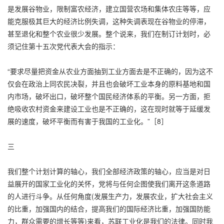
是发展谷物业，限制富农经济，建立国营农场和集体农庄等等，应
能克服极其巨大的经济比例失调，这种失调表现在谷物业的停滞，
甚至退化和整个农业很少发展。整个说来，我们在制订计划时，必
须记住第十五次党代表大会的指示：
“要求尽量把资金从农业方面抽到工业方面去是不正确的，因为这不
仅会在政治上同农民决裂，并且也会破坏工业本身的原料基地和国
内市场，破坏出口，破坏整个国民经济体系的平衡。另一方面，拒
绝吸收农村资金来建设工业也是不正确的，这在现时就等于延缓发
展的速度，破坏平衡而有害于我国的工业化。”［8］
三
我们整个计划计算的轴心，我们全部经济政策的轴心，应当是对日
益展开的国家工业化的关怀，党将与任何企图使我们离开这条道路
的人进行斗争。从任何角度(发展生产力，发展农业，扩大社会主义
的比重，加强国内的结合，提高我们的国际经济比重，加强国防能
力，群众需要的增长等等)来看，苏联工业化是我们的法律。同时我