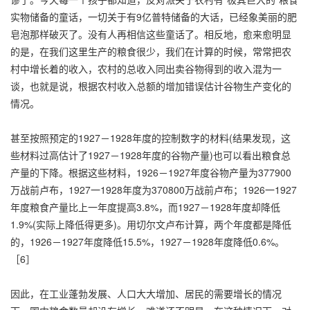
实物储备的童话，一切关于有9亿普特储备的大话，已经象美丽的肥
皂泡那样破灭了。没有人再相信这些童话了。相反地，愈来愈明显
的是，在我们这里生产的粮食很少，我们在计算的时候，常常把农
村中增长着的收入，农村的总收入同出卖谷物得到的收入混为一
谈，也就是说，根据农村收入总额的增加错误估计谷物生产变化的
情况。
甚至按照预定的1927－1928年度的控制数字的材料(结果发现，这
些材料过高估计了1927－1928年度的谷物产量)也可以看出粮食总
产量的下降。根据这些材料，1926－1927年度谷物产量为377900
万战前卢布，1927一1928年度为370800万战前卢布；1926一1927
年度粮食产量比上一年度提高3.8%，而1927－1928年度却降低
1.9%(实际上降低得更多)。用切尔文卢布计算，两个年度都是降低
的，1926－1927年度降低15.5%，1927－1928年度降低0.6%。
［6］
因此，在工业蓬勃发展、人口大大增加、居民的需要增长的情况