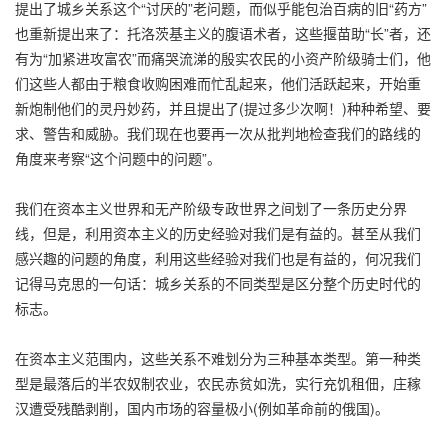
提出了城乡关系这个“讨厌的”老问题，而似乎能包治百病的旧“药方”
也重新提出来了：托洛茨基主义的腹语术者，这些揠苗助“长”者，还
有为“加紧进攻富农”而痛哭流涕的殷实农民的小资产阶级骑士们，他
们这些人都由于粮食收购困难而忙乱起来，他们活跃起来，开始重
新炮制他们的灵丹妙药，并且提出了(提过多少次啊！)种种希望、要
求、警告和威胁。我们现在也要再一次从批判地检查我们的路线的
角度来考察“这个问题中的问题”。
我们在资本主义世界和无产阶级专政世界之间划了一条历史分界
线，但是，利用资本主义的历史经验对我们是有益的。甚至从我们
感兴趣的问题的角度，利用这些经验对我们也是有益的，何况我们
记得马克思的一句话：城乡关系的不同类型是区分整个历史时代的
标志。
在资本主义范围内，这些关系不难划分为三种基本类型。第一种类
型是最落后的半农奴制农业，农民赤贫如洗，实行充饥租佃，庄稼
汉遭受残酷剥削，国内市场的容量极小(例如革命前的俄国)。