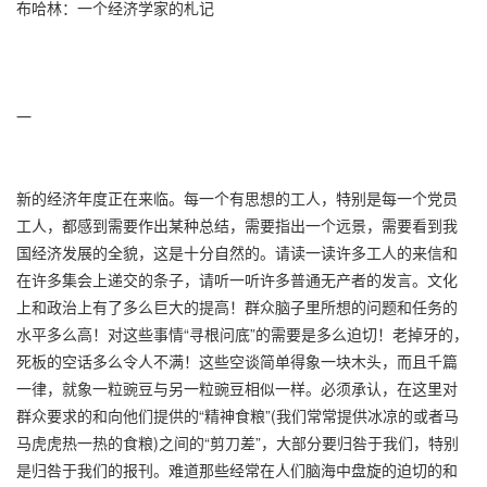
布哈林：一个经济学家的札记
一
新的经济年度正在来临。每一个有思想的工人，特别是每一个党员
工人，都感到需要作出某种总结，需要指出一个远景，需要看到我
国经济发展的全貌，这是十分自然的。请读一读许多工人的来信和
在许多集会上递交的条子，请听一听许多普通无产者的发言。文化
上和政治上有了多么巨大的提高！群众脑子里所想的问题和任务的
水平多么高！对这些事情“寻根问底”的需要是多么迫切！老掉牙的，
死板的空话多么令人不满！这些空谈简单得象一块木头，而且千篇
一律，就象一粒豌豆与另一粒豌豆相似一样。必须承认，在这里对
群众要求的和向他们提供的“精神食粮”(我们常常提供冰凉的或者马
马虎虎热一热的食粮)之间的“剪刀差”，大部分要归咎于我们，特别
是归咎于我们的报刊。难道那些经常在人们脑海中盘旋的迫切的和