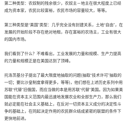
第二种类型：农奴制的残余很少，农奴主－地主在很大程度上已经
成为资本家，农民比较富裕，农民市场的容量较大，等等。
第三种类型是“美国”类型：几乎完全没有封建关系，土地“自由”，在
发展的开始阶段不存在绝对地租，存在富裕的农场主，工业有很大
的国内市场。
我们看到了什么？不难看出，工业发展的力量和规模、生产力提高
的力量和规模正是在美国达到了顶峰。
托洛茨基分子提出了最大限度地抽取的问题(抽取“技术许可”抽取的
一切；要比沙皇制度拿得更多，等等)，他们想在上述历史系列中用
苏联“代替”旧俄国，而应当做的本是用苏联“代替”美国。因为如果美
国能在资本主义范围内最迅速地发展农业和全部生产力，那么我们
就必定能在社会主义基础上，在反对一切资本主义成分的决定性斗
争的基础上，在同起决定作用的农民群众结成紧密的联盟的条件下
更快地前进。