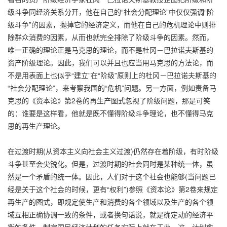
级斗争同经济关系分开，他在自己的“社会分配理论”中仅仅强调“阶
级斗争”的因素，抛掉它的经济定义，而他在自己的危机理论中则排
除群众消费的因素，从而也就完全排除了阶级斗争的因素。然而，
唯一正确的理论正是马克思的理论，而不是杜冈－巴拉诺夫斯基的
资产阶级理论。因此，我们可以并且也应当用马克思的方法论，而
不是用表面上也似乎“建立”在“阶级”原则上的杜冈－巴拉诺夫斯基的
“社会分配理论”，来考察我国的“危机”问题。另一方面，例如责备马
克思的《资本论》第2卷的再生产图式忽视了阶级问题，那是可笑
的：谁要是这样看，他就是既不懂得阶级斗争理论，也不懂得马克
思的再生产理论。
在过渡时期(从资本主义向社会主义过渡)仍然存在着阶级，有时阶级
斗争甚至会尖锐化。但是，过渡时期的社会同时是某种统一体，虽
然是一个矛盾的统一体。因此，人们对于这个社会也能够(当问题已
经是关于这个社会的时候，更有“权利”)参照《资本论》第2卷来规定
再生产的图式，即规定使生产和消费的各个领域以及生产的各个领
域互相正确协调一致的条件，或者换句话说，就是确定动的经济平
衡的条件。制定国民经济计划的任务实际上就在于此，这一计划愈