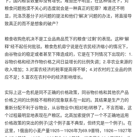
下，国内粮食数量却没有增长。难道还不明显，在这种情况下，对
粮食问题抱漠不关心的态度就会是一种真正的犯罪？难道还不明
显，托洛茨基分子对问题的提法和他们“解决”问题的办法，将直接导
致真正的而不是想象的破产？
粮食收购危机决不是工业品商品荒下的粮食“过剩”的表现。这种“解
释”经不起任何批驳。粮食危机毋宁说是在农民经济缩小的情况下，
由谷物业的稳定或者甚至下降造成的，它是在下列情况下出现的：1.
谷物价格和经济作物价格之间日益增长的比例失调；2.非农业来源的
收入增加；3.对富农经济的税率提高得不够；4.对农村的工业品的供
应不足；5.富农在农村中的经济影响增长。
实际上这一危机是同不正确的价格政策，同谷物价格和其他农产品
价格之间的比例极不相称的现象联系在一起的。其结果是生产力的
重新分配不利于谷物业，从谷物业中(相对地)转移了。不言而喻，这
个过程最明显地表现在产粮区。北高加索提供了一个不正确地运用
价格政策的突出的例子(这个例子虽不典型，但终究是一个例子)。在
这里，1俄亩的小麦产量1925－1926年为69.9普特，1926－1927年