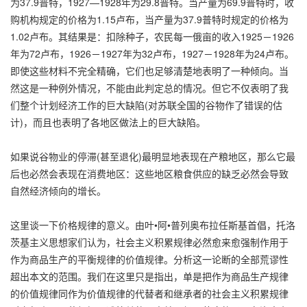
为37.9普特，1927—1928年为29.8普特。当产量为69.9普特时，收
购机构规定的价格为1.15卢布，当产量为37.9普特时规定的价格为
1.02卢布。其结果是：扣除种子，农民每一俄亩的收入1925－1926
年为72卢布，1926－1927年为32卢布，1927－1928年为24卢布。
即使这些材料不完全精确，它们也足够清楚地表明了一种倾向。当
然这是一种例外情况，不能由此判定总的情况。但它不仅表明了我
们整个计划经济工作的巨大缺陷(对苏联全国的谷物作了错误的估
计)，而且也表明了各地区做法上的巨大缺陷。
如果说谷物业的停滞(甚至退化)最明显地表现在产粮地区，那么它最
后也必然会表现在消费地区：这些地区粮食供应的缺乏必然会导致
自然经济倾向的增长。
这里谈一下价格规律的意义。由叶•阿•普列奥布拉任斯基首倡，托洛
茨基主义思想家们认为，社会主义积累规律必然愈来愈强制作用于
作为商品生产的平衡规律的价值规律。分析这一论断的全部荒谬性
超出本文的范围。我们在这里只是指出，单是把作为商品生产规律
的价值规律同作为价值规律的代替者和继承者的社会主义积累规律