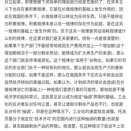
对立起来，即使根据下述简单的理由就已经是荒唐的了：在资本主
义下也存在着积累规律，它是在价值规律的基础上发生作用的；因
此在我国的条件下，价值规律可以转化为任何东西，只是不能转化
为积累规律。积累规律本身以另一规律的存在作为前提，是在这另
一规律的基础上“发生作用”的。至于这另一规律是劳动消耗规律或什
么别的规律，在这里对我们是无关紧要的。但有一点是很清楚的：
如果某个生产部门不能经常地收回生产费用并加上一个增加额(这个
增加额相当于一部分剩余劳动，能够成为扩大再生产的来源)，那么
这个部门就会停滞或退化。这个规律也“适用于”谷物业。如果它的邻
近的农业部门处于一种较有利的地位，那么就会出现生产力的重新
分配的过程。如果不是这样，那么在我国条件下在农业中就会出现
自然经济倾向的普遍过程。如果认为，计划经济的增长会造成(在价
值规律消亡的基础上)一种按我们意愿行事的可能性，那他就是不懂
经济学的起码常识。这些意见足以成为规定“抽调”界限的基础。工业
化的反对者反对任何让渡，甚至让渡部分剩余产品也不行，也就是
反对任何“抽调”。但是在这种情况下，工业化的速度就会减慢。托洛
茨基分子规定在“技术许可”的范围内进行这种抽调的数量(也就是
说，甚至超越剩余产品的界限)。很清楚，在这种情况下就谈不上农