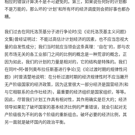
相应的错误计算决不是不可避免的。第三，如果说任何好的计划都
不是万能的，那么坏的“计划”和所有坏的经济调度则会把好事也都办
糟。
我们过去在同托洛茨基分子进行争论时(见《论托洛茨基主义问题》
文集)曾经证明过：不能过高估计计划经济的因素，也不应当忽视大
量的自发性成分；我们当时就应当领会这条真理：“自在”的，即与农
民市场无关的各工业部门之间的比例的概念是一种荒谬的概念，正
因为如此，我们的计划的力量是相对的，它的结构是特殊的。我们
在同叶•阿•普列奥布拉任斯基进行争论(见《论过渡时期的规律性问
题》)时曾清楚地说明：在分析过渡时期的经济规律性时不应当撇开
无产阶级国家的经济政策，因为这里很大一部分经济是国营经济(和
与它相联系的合作社经济)，最重要的经济组织是国家组织，等等。
因此，尽管我们计划工作具有相对性，其作用确实是巨大的；经济
领导如果犯了破坏国家的基本经济比例的严重错误，就会引起对无
产阶级极为不利的各个阶级的重新组合。破坏必要的经济比例，其
另一面就是破坏国内的政治平衡。