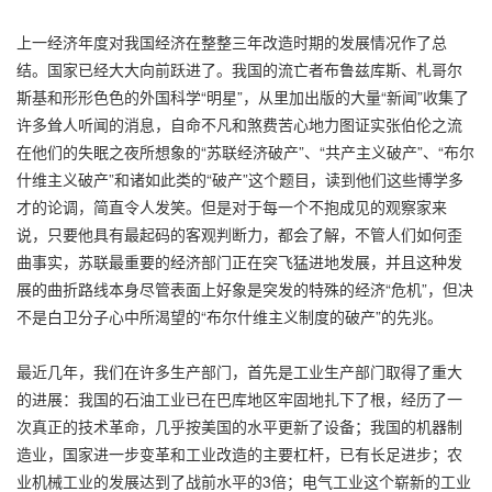
上一经济年度对我国经济在整整三年改造时期的发展情况作了总
结。国家已经大大向前跃进了。我国的流亡者布鲁兹库斯、札哥尔
斯基和形形色色的外国科学“明星”，从里加出版的大量“新闻”收集了
许多耸人听闻的消息，自命不凡和煞费苦心地力图证实张伯伦之流
在他们的失眠之夜所想象的“苏联经济破产”、“共产主义破产”、“布尔
什维主义破产”和诸如此类的“破产”这个题目，读到他们这些博学多
才的论调，简直令人发笑。但是对于每一个不抱成见的观察家来
说，只要他具有最起码的客观判断力，都会了解，不管人们如何歪
曲事实，苏联最重要的经济部门正在突飞猛进地发展，并且这种发
展的曲折路线本身尽管表面上好象是突发的特殊的经济“危机”，但决
不是白卫分子心中所渴望的“布尔什维主义制度的破产”的先兆。
最近几年，我们在许多生产部门，首先是工业生产部门取得了重大
的进展：我国的石油工业已在巴库地区牢固地扎下了根，经历了一
次真正的技术革命，几乎按美国的水平更新了设备；我国的机器制
造业，国家进一步变革和工业改造的主要杠杆，已有长足进步；农
业机械工业的发展达到了战前水平的3倍；电气工业这个崭新的工业