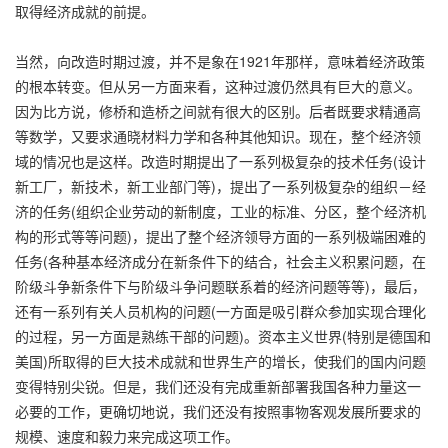
取得经济成就的前提。
当然，向改造时期过渡，并不是象在1921年那样，意味着经济政策
的根本转变。但从另一方面来看，这种过渡仍然具有巨大的意义。
因为比方说，修桥和造桥之间就有很大的区别。后者既要求精通高
等数学，又要求通晓材料力学和各种其他知识。现在，整个经济领
域的情况也是这样。改造时期提出了一系列极复杂的技术任务(设计
新工厂，新技术，新工业部门等)，提出了一系列极复杂的组织－经
济的任务(组织企业劳动的新制度，工业的标准、分区，整个经济机
构的形式等等问题)，提出了整个经济领导方面的一系列极端困难的
任务(各种基本经济成分在新条件下的结合，社会主义积累问题，在
阶级斗争新条件下与阶级斗争问题联系着的经济问题等等)，最后，
还有一系列有关人员机构的问题(一方面是吸引群众参加实现合理化
的过程，另一方面是熟练干部的问题)。资本主义世界(特别是德国和
美国)所取得的巨大技术成就和世界生产的增长，使我们的国内问题
变得特别尖锐。但是，我们还没有完成重新部署我国各种力量这一
必要的工作，更确切地说，我们还没有按照事物客观发展所要求的
规模、速度和毅力来完成这项工作。