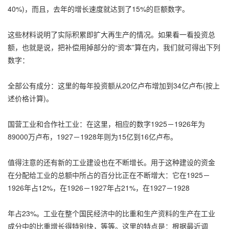
40%)，而且，去年的增长速度就达到了15%的巨额数字。
这些材料说明了实际积累即扩大再生产的情况。如果看一看投资总
额，也就是说，把补偿用掉部分的“资本”算在内，我们就可得出下列
数字：
全部公有成分：这里的每年投资额从20亿卢布增加到34亿卢布(按上
述价格计算)。
国营工业和合作社工业：在这里，相应的数字1925－1926年为
89000万卢布，1927－1928年则为15亿到16亿卢布。
值得注意的还有新的工业建设也在不断增长。用于这种建设的资金
在分配给工业的总额中所占的百分比正在不断增大：它在1925－
1926年占12%，在1926－1927年占21%，在1927－1928
年占23%。工业在整个国民经济中的比重和生产资料的生产在工业
成分中的比重增长得特别快，等等。这里的特点是：根据最近调