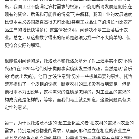
出，我国工业不能满足农村需求的根源，不能用所谓发展速度低(在
现有的资金、后备和可能性的情况下)来解释，我国工业的发展速度
比资本主义各国简直高得无可比拟(甚至工业品生产的增长也比农产
品生产的增长快得多)；这些情况说明，问题决不是工业落后于农
业。总之，从这些数字得出的结论是必须另找一种不太简单的、但
更符合实际的解释。
很能说明问题的是，托洛茨基和托洛茨基分子对上述事实不仅“不感
兴趣”(在1925年他们对于类似事实确实发生过兴趣，当然是从“音乐
的”角度出发的)，他们也“没注意到”另外一些极其重要的事实。托洛
茨基提出了一个皮相的论据，断定农村的需求没有得到满足。但是
他根本不力图说明，这种需求的性质是怎样的，对工业品的需求的
构成究竟是怎样的，等等。而我们马上就会知道，这些问题具有决
定性的意义。
第一，为什么托洛茨基派的“超工业化主义者”把农村的需求同农业的
需求，特别是同谷物业的需求，从而同那种建立在相应的农业生产
或甚至谷物生产的变动的基础上的需求混为一谈呢(只有在把这两种