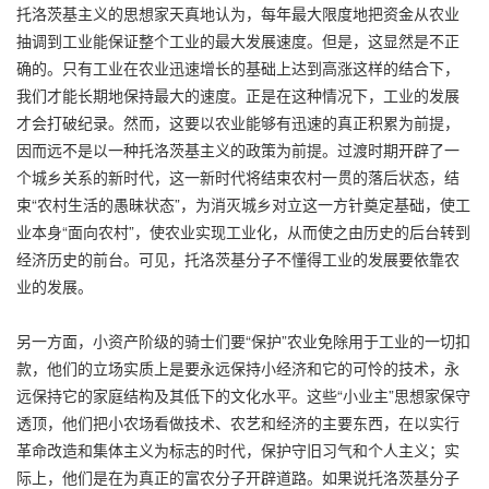
托洛茨基主义的思想家天真地认为，每年最大限度地把资金从农业
抽调到工业能保证整个工业的最大发展速度。但是，这显然是不正
确的。只有工业在农业迅速增长的基础上达到高涨这样的结合下，
我们才能长期地保持最大的速度。正是在这种情况下，工业的发展
才会打破纪录。然而，这要以农业能够有迅速的真正积累为前提，
因而远不是以一种托洛茨基主义的政策为前提。过渡时期开辟了一
个城乡关系的新时代，这一新时代将结束农村一贯的落后状态，结
束“农村生活的愚昧状态”，为消灭城乡对立这一方针奠定基础，使工
业本身“面向农村”，使农业实现工业化，从而使之由历史的后台转到
经济历史的前台。可见，托洛茨基分子不懂得工业的发展要依靠农
业的发展。
另一方面，小资产阶级的骑士们要“保护”农业免除用于工业的一切扣
款，他们的立场实质上是要永远保持小经济和它的可怜的技术，永
远保持它的家庭结构及其低下的文化水平。这些“小业主”思想家保守
透顶，他们把小农场看做技术、农艺和经济的主要东西，在以实行
革命改造和集体主义为标志的时代，保护守旧习气和个人主义；实
际上，他们是在为真正的富农分子开辟道路。如果说托洛茨基分子