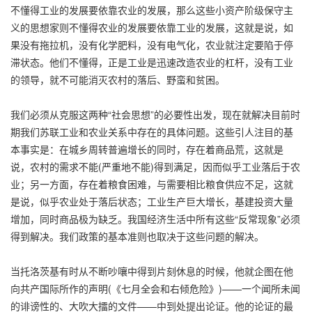
不懂得工业的发展要依靠农业的发展，那么这些小资产阶级保守主
义的思想家则不懂得农业的发展要依靠工业的发展，这就是说，如
果没有拖拉机，没有化学肥料，没有电气化，农业就注定要陷于停
滞状态。他们不懂得，正是工业是迅速改造农业的杠杆，没有工业
的领导，就不可能消灭农村的落后、野蛮和贫困。
我们必须从克服这两种“社会思想”的必要性出发，现在就解决目前时
期我们苏联工业和农业关系中存在的具体问题。这些引人注目的基
本事实是：在城乡周转普遍增长的同时，存在着商品荒，这就是
说，农村的需求不能(严重地不能)得到满足，因而似乎工业落后于农
业；另一方面，存在着粮食困难，与需要相比粮食供应不足，这就
是说，似乎农业处于落后状态；工业生产巨大增长，基建投资大量
增加，同时商品极为缺乏。我国经济生活中所有这些“反常现象”必须
得到解决。我们政策的基本准则也取决于这些问题的解决。
当托洛茨基有时从不断吵嚷中得到片刻休息的时候，他就企图在他
向共产国际所作的声明(《七月全会和右倾危险》)——一个闻所未闻
的诽谤性的、大吹大擂的文件——中到处提出论证。他的论证的最