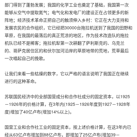
部门得到了蓬勃发展；我国的化学工业也奠定了基础，我国第一次
能够从空气中提取氮气；电气化和发电厂的建设正在占领更多的新
阵地；经济技术革命正把自己的触须伸入乡村：它正在大力支持和
发展农民的合作组织，它已经把30000台拖拉机送到了我国的田野和
草原，在我国的最落后的真正荒凉的地区，作为技术改造队的拖拉
机队已经不是稀客；拖拉机犁第一次耕翻了萨利斯克的、乌克兰
的、哥萨克居住区的和伏尔加河沿岸的草原地带的荒地，荒草最后
一次唱起自己的挽歌。
让我们来看一些枯燥的数字，它以严格的语言说明了我国正在继续
进行的这种革命。
苏联国民经济中的全部国营成分和合作社成分的固定资本，以1925
－1926年的价格计算，在3年内(1925－1926年度到1927－1928年
度)增加了40亿卢布(增加14%以上)。
国营工业和合作社工业的固定资本，按上述价格计算，在这3年内已
经从63亿卢布增加到88亿卢布，即增加了25亿卢布(增加39－