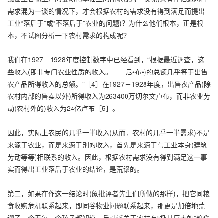
需求混为一谈的情况下，才会根据农村的需求没有得到满足而提出
工业“落后于”或“不落后于”农业的问题)？为什么他们根本，正是根
本，不试图分析一下农村需求的构成呢？
我们在1927－1928年度控制数字中已经看到，“根据最近调查，这
些收入(即非专门农业性质的收入。——尼•布•)的总额几乎等于出售
农产品所得收入的总额。”［4］在1927－1928年度，出售农产品(除
农村内部的售卖以外)所得收入为263400万切尔文卢布，而非农业劳
动(农村外的)收入为24亿卢布［5］。
因此，实际上农民的几乎一半收入(从而，农村的几乎一半需求)不是
来源于农业，而是来源于别的收入，首先是来源于与工业本身(建筑
劳动等等)相联系的收入。因此，根据农村需求没有得到满足这一事
实而得出工业落后于农业的结论，是荒谬的。
第二，如果在作这一结论时(象批评者先生们所做的那样)，把它同粮
食收购危机联系起来，即同谷物业问题联系起来，那更是加倍地荒
谬了。今天每一个孩子都知道，反对派关于农村有“极其巨大的”粮食