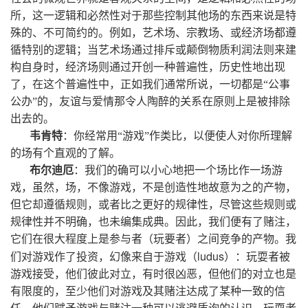
所，这一逻辑和必然性对于那些控制其他场的东西来说是特
殊的、不可简约的。例如，艺术场、宗教场、或经济场都遵
循特别的逻辑；当艺术场通过排斥或颠倒物质利润法则来建
构自身时，经济场则通过开创一种普遍性，历史性地出现
了，在这个普遍性中，正如我们通常所说，一切都是“公事
公办”的，友谊与爱情那令人陶醉的关系在原则上是被排除
出去的。
韦肯特
：你经常用“游戏”作类比，以便使人对你所理解
的场有个直观的了解。
布尔迪厄
：我们的确可以小心地把一个场比作一场游
戏，虽然，场，不像游戏，不是创造性地故意为之的产物，
但它却遵循规则，或者比之更好的规律性，尽管这些规则或
规律性并不明确，也未编集成典。因此，我们便有了赌注，
它们在很大程度上是参与者（玩要者）之间竞争的产物。我
ludus
们对游戏作了投资，幻像来自于游戏（
）：玩耍者被
游戏接受，他们彼此对立，有时很凶恶，但他们的对立也是
有限度的，至少他们对游戏及其赌注达成了某种一致的信