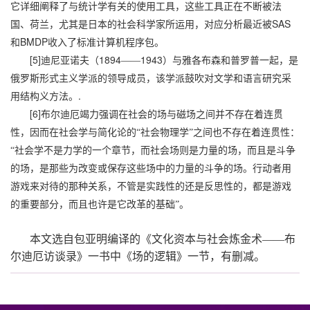
它详细阐释了与统计学有关的使用工具，这些工具正在不断被法
SAS
国、荷兰，尤其是日本的社会科学家所运用，对应分析最近被
BMDP
和
收入了标准计算机程序包。
[5]
1894
1943
迪尼亚诺夫（
——
）与雅各布森和普罗普一起，是
俄罗斯形式主义学派的领导成员，该学派鼓吹对文学和语言研究采
.
用结构义方法。
[6]
布尔迪厄竭力强调在社会的场与磁场之间并不存在着连贯
性，因而在社会学与简化论的“社会物理学”之间也不存在着连贯性：
“社会学不是力学的一个章节，而社会场则是力量的场，而且是斗争
的场，是那些为改变或保存这些场中的力量的斗争的场。行动者用
游戏来对待的那种关系，不管是实践性的还是反思性的，都是游戏
的重要部分，而且也许是它改革的基础”。
本文选自包亚明编译的《文化资本与社会炼金术——布
尔迪厄访谈录》一书中《场的逻辑》一节，有删减。