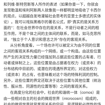
和列维·斯特劳斯等人所作的表述（如果你查一下，你就会
发现勒温和埃利阿斯两人就像我一样都明显地吸收了卡西尔
的观点，以超越自发地灌输社会思考的亚里士多德式的实体
论）。我可以戏拟黑格尔的著名公式，即“真实的是关系方
面的”：在社会世界中存在的是关系，不是行动者之间的相
互作用，不是个体之间的主体间的联系，而是，如马克思所
说，“独立于个人意识和意志之外”存在的客观关系。
从分析角度看，一个场也许可以被定义为由不同的位置
之间的客观关系构成的一个网络，或一个构造。由这些位置
所产生的决定性力量已经强加到占据这些位置的占有者、行
动者或体制之上，这些位置是由占据者在权力（或资本）的
分布结构中目前的、或潜在的境遇所界定的；对这些权力
（或资本）的占有，也意味着对这个场的特殊利润的控制。
另外，这些位置的界定还取决于这些位置与其他位置（统治
性、服从性、同源性的位置等等）之间的客观关系。
comos
在高度分化的社会中，社会的和谐统一体（
）是
microcosm
由一些相对自主的社会的微观世界（
）组成的，
社会的微观世界就是客观关系的空间，是逻辑和必然性的场