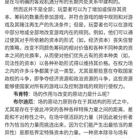
是在与明确的客观机遇分布的长期共处关系中建构的。
然而这并不是全部；玩耍者可以为了增加或保存其资
本、筹码的数量而参加游戏，并符合游戏的暗中规则和对游
戏及其赌注再生产的先决条件；但是，玩耍者也可以在游戏
中部分地或全部地改变游戏内在的规则。例如，他们可以通
过使其对手所依赖的资本的形式（如，经济资本）丧失信誉
的策略，改变不同颜色筹码的相对价值和各种不同种类的资
本之间的兑换率，从而使对他们优先占有的资本种类（如，
司法性的资本）以各种补助形式得以维持其价格。在权力场
之内的许多斗争都属于这一类型，尤其是那些意在夺取国家
政权的斗争，即争夺经济资源和政治资源的斗争，这些资源
能够使国家对所有的游戏以及控制游戏的规则行使权力。
韦肯特
：场的作用与改变的原动力是什么呢？
布尔迪厄
：场的原动力原则存在于其结构的形式之中，
尤其是存在于彼此冲突的各种各样特殊力量之间的距离、差
距和不对称性之中。在场中很活跃的力量（并因此被分析者
作为恰当的力量而挑选出来，因为它们能产生出最恰当的差
异性）是那些界定特殊资本的力量。一种资本除非与场有