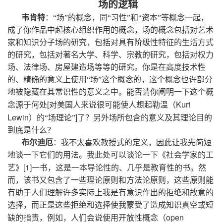
场的逻辑
韦肯特
：“场”的概念，同“习性”和“资本”等概念一起，
成了你作品中起核心组织作用的概念，场的概念包括对艺术
家和知识分子场的研究，包括对具有阶级性特征的生活方式
的研究，包括对著名大学、科学、宗教的研究，包括对权力
场、法律场、房屋建造场等等的研究。你是在高度技术性
的、精确的意义上使用“场”这个概念的，这个概念也许部分
地被隐藏在其常识性的意义之中。能否请你阐明一下这个概
[
Kurt
念源于何处
对美国人来说很可能使人想起勒温（
Lewin
]
）的“场理论”
了？另外场所包含的意义及其理论目的
到底是什么？
布尔迪厄
：我不太喜欢教授式的定义，因此让我先简短
地谈一下它们的用法。我此处可以谈论一下《社会学家的工
[1]
艺》
一书，这是一本导论性的、几乎是教育性的书。然
而，该书又包含了一些理论原则和方法论原则，这些原则能
有助于人们理解许多实际上我是有意识作出的拒绝和故意的
选择，而正是这些拒绝和选择使我蒙受了造成知识真空或短
open
缺的指责，例如，人们会说使用开放性概念（