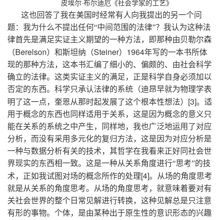
皮埃尔·布尔迪厄《社会学家的工艺》
这也回答了我在美国时经常有人向我提出的另一个问
题：我为什么不提出任何“中间范围的法律”？我认为这种法
律首先是满足实证主义期望的一种方法，即那种由贝勒尔森
Berelson
Steiner
1964
（
）和斯坦纳（
）
年写的一本书所体
现的那种方法，这本书汇编了细小的、偏颇的、由社会科学
确立的法律。这类实证主义的满足，正是科学自身必须加以
否定的东西。科学只承认法律的系统（迪昂早就为物理学表
[3]
明了这一点，奎恩从那时起发展了这个根本性想法）
。适
用于概念的东西也同样适用于关系，这是因为概念的意义只
能在关系的系统之中产生，同样地，我也广泛地运用了对应
分析，而没有采用多元化的复归方法，这是因为对应分析是
一种与数据分析有关的技术，其哲学在我看来正好同社会世
界现实的东西相一致。这是一种从关系角度进行“思考”的技
[4]
术，正如我试图对场的概念所作的处理
。从场的角度思考
就是从关系的角度思考。从场的角度思考，就意味着要对有
关社会世界的整个日常见解进行转换，这种见解总是只注意
有形的事物。个体，是由某种出于原生性的意识形态的兴趣