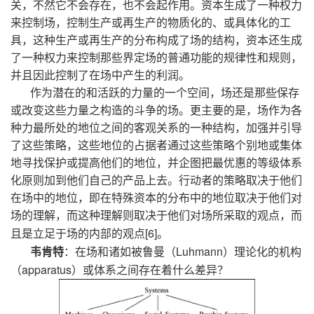
关，不然它不会存在，也不会起作用。资本生成了一种权力
来控制场，控制生产或再生产的物质化的、或具体化的工
具，这种生产或再生产的分布构成了场的结构，资本还生成
了一种权力来控制那些界定场的普通功能的规律性和规则，
并且因此控制了在场中产生的利润。
作为潜在的和活跃的力量的一个空间，场还是那些保存
或改变这些力量之构造的斗争的场。更主要的是，场作为各
种力最所处的地位之间的客观关系的一种结构，加强并引导
了这些策略，这些地位的占据者通过这些策略个别地或集体
地寻找保护或提高他们的地位，并企图把最优惠的等级体系
化原则加到他们自己的产品上去。行动者的策略取决于他们
在场中的地位，即在特殊资本的分布中的地位取决于他们对
场的理解，而这种理解则取决于他们对场所采取的观点，而
[6]
且是立足于场的内部的观点
。
Luhmann
韦肯特
：在场和诸如被鲁曼（
）理论化的机构
apparatus
（
）或体系之间存在着什么差异？