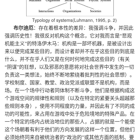
Typology of systems(Luhmann, 1995, p. 2)
布尔迪厄
：存在着根本性的差异：我强调斗争，并因此
强调历史性！我很反对机构这个概念，它对我而言是“悲观
机能主义”的特洛伊木马：机构是一部坏机器，是被设计出
来以便完成某些目的，而设计者却并不在乎这些目的到底是
什么，并不在乎人们又是在何时何地完成这些目的（有关
“阴谋”的狂想，以及邪恶的意愿将对社会世界中发生的一切
负责这一类想法，始终不断地萦绕着批判性的社会思想）。
学校制度、国家、教堂、政治党派或联盟不是机构，而是
场。在一个场中行动者同体制不断斗争，他们是根据构成这
个游戏空间的规律性和规则（以及在特定的紧要关头超越那
些规则本身），使用不同程度的力量，并因此有了不同的成
功的可能性，来占用在游戏中处于危险境地的特殊产品。在
一个特定的场内占统治地位的那些人，占据的就是一个能使
这个场朝着有利于他们的方向发展的这样一个位置，但他们
必须始终同来自被统治者的“政治的”或其他方面的抵制、要