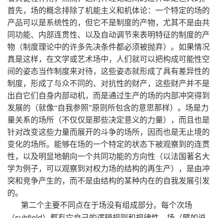
首先，场的概念排除了机能主义和机体论：一个特定的场的
产品可以是系统性的，但它不是制度的产物，尤其不是由共
同功能、内部连贯性、以及自动调节来表明特征的制度的产
物（制度理论中的许多先决条件都必须被抛弃）。如果情况
真是这样，在文学或艺术场中，人们就可以把构成可能性空
间的姿态当作制度来对待，这些姿态就形成了具有差异性的
制度，形成了与众不同的、对抗性的财产，这些财产并不是
出自它们自身内部动机，而是通过生产的场的内部冲突得到
发展的（就像“自我参照”原则所包含的意思那样）。场是力
量关系的场所（不仅仅是那些决定意义的力量），而且也是
针对改变这些力量而展开的斗争的场所，因而也是无止境的
变化的场所。能够在场的一个特定的状态下被观察到的连贯
性，以及明显地朝向一个共同功能的方向性（以法国著名大
学为例子，可以观察到对权力场的结构的再生产），是由冲
突和竞争产生的，而不是由结构的某种内在的自我发展引发
的。
第二个主要不同点在于场没有组成部分。每个次场
subfield
（
）都有它自己的逻辑规则和规律性，场（譬如说