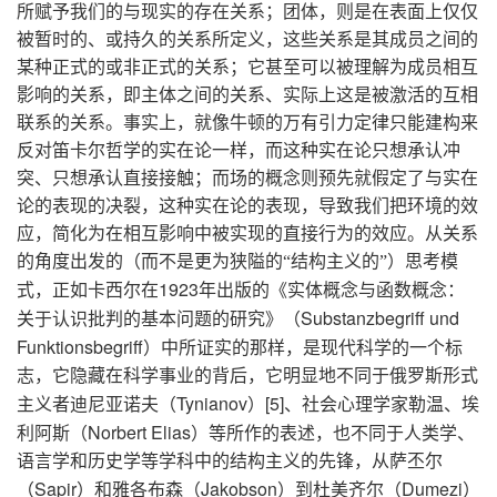
所赋予我们的与现实的存在关系；团体，则是在表面上仅仅
被暂时的、或持久的关系所定义，这些关系是其成员之间的
某种正式的或非正式的关系；它甚至可以被理解为成员相互
影响的关系，即主体之间的关系、实际上这是被激活的互相
联系的关系。事实上，就像牛顿的万有引力定律只能建构来
反对笛卡尔哲学的实在论一样，而这种实在论只想承认冲
突、只想承认直接接触；而场的概念则预先就假定了与实在
论的表现的决裂，这种实在论的表现，导致我们把环境的效
应，简化为在相互影响中被实现的直接行为的效应。从关系
的角度出发的（而不是更为狭隘的“结构主义的”）思考模
1923
式，正如卡西尔在
年出版的《实体概念与函数概念：
Substanzbegriff und
关于认识批判的基本问题的研究》（
Funktionsbegriff
）中所证实的那样，是现代科学的一个标
志，它隐藏在科学事业的背后，它明显地不同于俄罗斯形式
Tynianov
[5]
主义者迪尼亚诺夫（
）
、社会心理学家勒温、埃
Norbert Elias
利阿斯（
）等所作的表述，也不同于人类学、
语言学和历史学等学科中的结构主义的先锋，从萨丕尔
Sapir
Jakobson
Dumezi
（
）和雅各布森（
）到杜美齐尔（
）