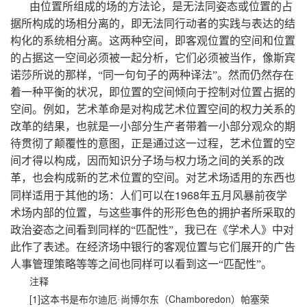
由位置所组成的场的方法论，是无法同姿态或位置的占
据所构成的场相分离的，即无法同行动者的实践与表达的结
构化的系统相分离。这两种空间，即客观位置的空间和位置
的占据这一空间必须被一起分析，它们必须被当作，像斯宾
诺莎所说的那样，“同一句句子的两种译法”。然而仍然存在
着一种平衡的状况，即位置的空间倾向于控制对位置占据的
空间。例如，艺术革命是对构成艺术位置空间的权力关系的
改革的结果，也就是一小部分生产者带着一小部分观众的期
待贯彻了颠覆性的意图，正是通过这一过程，艺术位置的空
间才得以构成，因而知识分子场与权力场之间的关系的改
革，也会构成新的艺术位置的空间。对艺术场适用的东西也
1968
同样适用于其他的场：人们可以在
年五月风暴前夜学
术场内部的位置，与这些事件的形形色色的拥护者所采取的
政治姿态之间看到同样的“匹配性”，我已在《学术人》中对
此作了表述。在经济场中银行的客观位置与它们展开的广告
人事管理策略等等之间也同样可以看到这一“匹配性”。
注释
[1]
Chamboredon
这本书是布尔迪厄·尚博尔东（
）帕塞荣