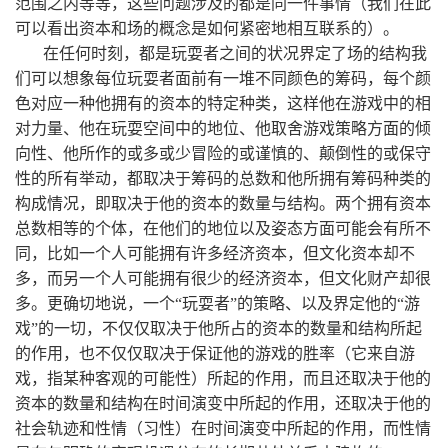
范围之内等等，这些问题涉及的都是同一件事情（我们在此
可以看出资本和场的概念是如何紧密地相互联系的）。
在任何时刻，都是玩耍者之间的状况界定了场的结构我
们可以想象每位玩耍者面前有一堆不同颜色的筹码，每个颜
色对应一种他拥有的资本的特定种类，这样他在游戏中的相
对力量、他在玩耍空间中的地位、他取舍游戏策略方面的倾
向性、他所作的或多或少冒险的或谨慎的、颠倒性的或保守
性的所有举动，都取决于筹码的总数和他所拥有筹码种类的
构成情况，即取决于他的资本的数量与结构。两个拥有资本
总数相等的个体，在他们的地位以及姿态方面可能会有所不
同，比如一个人可能拥有许多经济资本，但文化资本却不
多，而另一个人可能拥有很少的经济资本，但文化财产却很
多。更确切地说，一个“玩耍者”的策略、以及界定他的“游
戏”的一切，不仅仅取决于他所占的资本的数量和结构所起
的作用，也不仅仅取决于保证他的游戏的胜率（它来自游
戏，指某种客观的可能性）所起的作用，而且还取决于他的
资本的数量和结构在时间演变中所起的作用，还取决于他的
社会轨迹和性情（习性）在时间演变中所起的作用，而性情