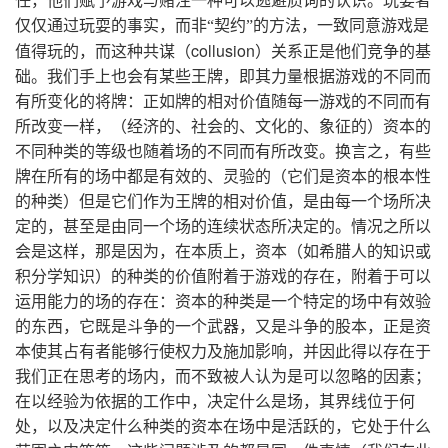
任，他们赋予游戏与赌注一种可以逃避质询的认识。玩耍者
仅仅通过玩耍的事实，而非“契约”的方法，一致同意游戏是
collusion
值得玩的，而这种共谋（
）关系正是他们竞争的基
础。我们手上也会有某些王牌，即其力量根据游戏的不同而
有所变化的将牌：正如牌的相对价值随每一游戏的不同而有
所改变一样，（经济的、社会的、文化的、象征的）资本的
不同种类的等级也随着场的不同而有所改变。换言之，有些
牌在所有的场中都是有效的、灵验的（它们是资本的根本性
的种类）但是它们作为王牌的相对价值，是由每一个场所决
定的，甚至是由同一个场的连续状态所决定的。情况之所以
会是这样，那是因为，在本质上，资本（如希腊人的知识或
积分学知识）的种类的价值附着于游戏的存在，附着于可以
运用能力的场的存在：资本的种类是一个特定的场中有效验
的东西，它既是斗争的一个武器，又是斗争的股本，正是资
本使其占有者能够行使权力及施加影响，并因此得以存在于
我们正在思考的场内，而不致被人认为是可以忽略的因素；
在以经验为依据的工作中，决定什么是场，其界线位于何
处，以及决定什么种类的资本在场中是活跃的，它处于什么