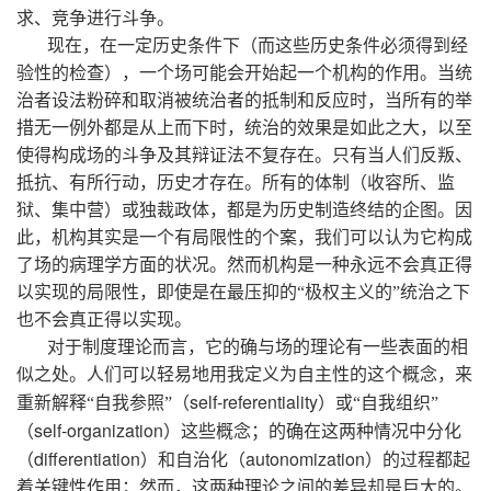
求、竞争进行斗争。
现在，在一定历史条件下（而这些历史条件必须得到经
验性的检查），一个场可能会开始起一个机构的作用。当统
治者设法粉碎和取消被统治者的抵制和反应时，当所有的举
措无一例外都是从上而下时，统治的效果是如此之大，以至
使得构成场的斗争及其辩证法不复存在。只有当人们反叛、
抵抗、有所行动，历史才存在。所有的体制（收容所、监
狱、集中营）或独裁政体，都是为历史制造终结的企图。因
此，机构其实是一个有局限性的个案，我们可以认为它构成
了场的病理学方面的状况。然而机构是一种永远不会真正得
以实现的局限性，即使是在最压抑的“极权主义的”统治之下
也不会真正得以实现。
对于制度理论而言，它的确与场的理论有一些表面的相
似之处。人们可以轻易地用我定义为自主性的这个概念，来
self-referentiality
重新解释“自我参照”（
）或“自我组织”
self-organization
（
）这些概念；的确在这两种情况中分化
differentiation
autonomization
（
）和自治化（
）的过程都起
着关键性作用；然而，这两种理论之间的差异却是巨大的。