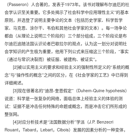
Passeron
1973
（
）人合著的，发表于
年。该书对理解布尔迪厄的社
会学认识至关重要。它多处揭示了社会科学中
应用理性主义”的基本
原则，并选登了说明主要争论的文本（包括历史学家、科学哲学
家、马克恩、涂尔干、韦伯和其他社会学家的文本）。每一场争论
都由（从理论上说明三个阶段的）三个部分组成，三个阶段论是布
尔迪厄追随法国认识论者巴歇拉尔的观点，认为这一划分对说明社
会学知识的产生极为重要，他用下列公式来压缩这三个阶段，“事实
（通过与常识决裂而）被征服、被建构、被证实”。
[2]
被以实用主义的要求和经验主义的强制性所定义的“系统的概
念”与“操作性的概念”之间的区分，在《社会学家的工艺》中已得到
详细阐述。
[3]
-
Duhem-Quine hypohesis
现在很著名的“迪昂
奎恩假定”（
）
说道：科学是一张复杂的网络，面临总体上经验主义的体验的测
试：证据不是冲击任何特殊的命题或概念，而是冲击它们所形成的
整张网。
[4]
J.P. Benzecri
对应分析技术是“法国数据分析”学派（
Rouant
Tabard
Lebart
Cibois
，
，
，
）发展的因素分析的一种变体，