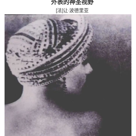
外表的神圣视野
[
法
]
让
·
波德里亚