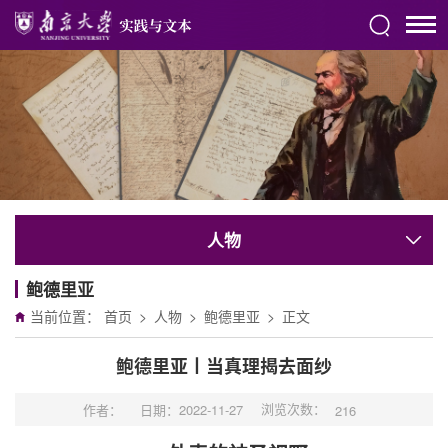
人物
鲍德里亚
当前位置：
首页
>
人物
>
鲍德里亚
>
正文
鲍德里亚丨当真理揭去面纱
浏览次数：
作者：
日期：2022-11-27
216