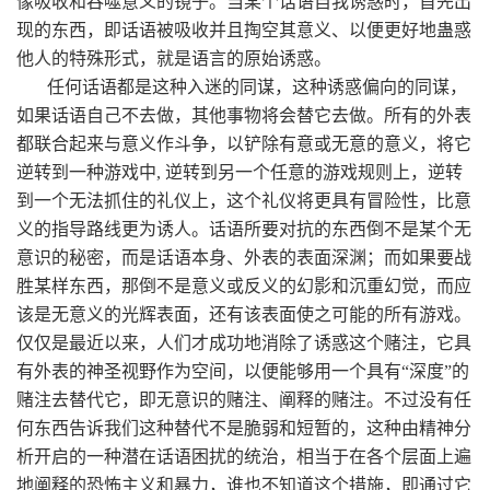
像吸收和吞噬意义的镜子。当某个话语自我诱惑时，首先出
现的东西，即话语被吸收并且
掏空其意义、以便更好地蛊惑
他人的特殊形式，就是语言的原始诱惑。
任何话语都是这种入迷的同谋，这种诱惑偏向的同谋，
如果话语自己不去做，其他事物将会替它去做。所有的外表
都联合起来与意义作斗争，以铲除有意或无意的意义，将它
逆转到一种游戏中
,
逆转到另一个任意的游戏规则上，逆转
到一个无法抓住的礼仪上，这个礼仪将更具有冒险性，比意
义的指导路线更为诱人。话语所要对抗的东西倒不是某个无
意识的秘密，而是话语本身、外表的表面深渊；而如果要战
胜某样东西，那倒不是意义或反义的幻影和沉重幻觉，而应
该是无意义的光辉表面，还有该表面使之可能的所有游戏。
仅仅是最近以来
，人们才成功地消除了诱惑这个赌注，它具
有外表的神圣视野作为空间，以便能够用一个具有“深度”的
赌注去替代它，即无意识的赌注、阐释的赌注。不过没有任
何东西告诉我们这种替代不是脆弱和短暂的，这种由精神分
析开启的一种潜在话语困扰的统治，相当于在各个层面上遍
地阐释的恐怖主义和暴力，谁也不知道这个措施，即通过它