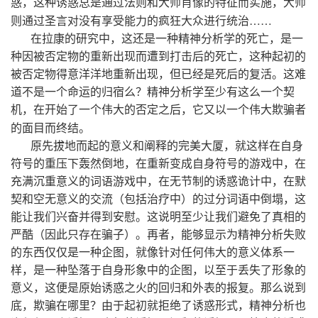
惑，这种诱惑总是通过法则和大师肖像的特征而实施，大师
则通过圣言对没有享受能力的疯狂大众进行统治……
在拉康的研究中，这还是一种精神分析学的死亡，是一
种因被否定物的重新出现而遭到打击后的死亡，这种起初的
被否定物得意洋洋地重新出现，但已经是死后的复活。这难
道不是一个命运的归宿么？精神分析学至少有这么一个契
机，在开始了一个伟大的否定之后，它又以一个伟大欺骗者
的面目而终结。
原先拔地而起的意义和阐释的完美大厦，就这样在自身
符号的重压下轰然倒地，在重新变成自身符号的游戏中，在
充满沉重意义的词语游戏中，在无节制的诱惑诡计中，在默
契和空无意义的交流（包括治疗中）的过分词语中倒塌，这
能让我们兴奋并得到安慰。这说明至少让我们避免了真相的
严酷（因此只存在骗子）。再者，能够显示为精神分析失败
的东西仅仅是一种企图，就像针对任何伟大的意义体系一
样，是一种坠落于自身形象中的企图，以至于丢失了形象的
意义，这便是原始诱惑之火的回归和外表的报复。那么说到
底，欺骗在哪里？由于起初就拒绝了诱惑形式，精神分析也