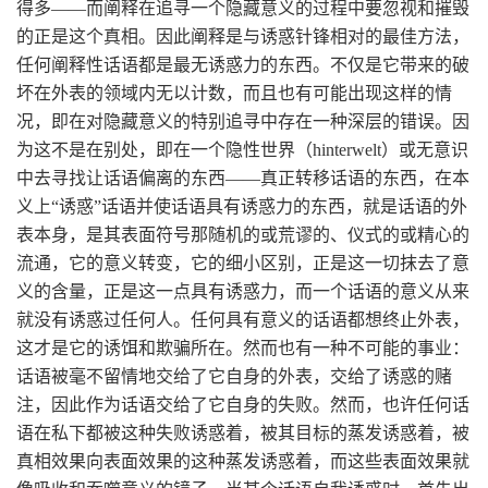
得多——而阐释在追寻一个隐藏意义的过程中要忽视和摧毁
的正是这个真相。因此阐释是与诱惑针锋相对的最佳方法，
任何阐释性话语都是最无诱惑力的东西。不仅是它带来的破
坏在外表的领域内无以计数，而且也有可能出现这样的情
况，即在对隐藏意义的特别追寻中存在一种深层的错误。因
为这不是在别处，即在一个隐性世界（
hinterwelt
）或无意识
中去寻找让话语偏离的东西
——
真正转移话语的东西，在本
义上
“
诱惑
”
话语并使话语具有诱惑力的东西，就是话语的外
表本身，是其表面符号那随机的或荒谬的、仪式的或精心的
流通，它的意义转变，它的细小区别，正是这一切抹去了意
义的含量，正是这一点具有诱惑力，而一个话语的意义从来
就没有诱惑过任何人。任何具有意义的话语都想终止外表，
这才是它的诱饵和欺骗所在。然而也有一种不可能的事业：
话语被毫不留情地交给了它自身的外表，交给了诱惑的赌
注，因此作为话语交给了它自身的失败。然而，也许任何话
语在私下都被这种失败诱惑着，被其目标的蒸发诱惑着，被
真相效果向表面效果的这种蒸发诱惑着，而这些表面效果就