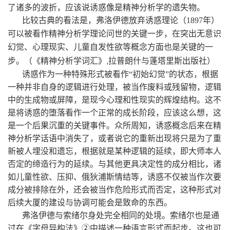
了诸多的波折，应该说诱惑像是精神分析学的遗失物。
比较古典的看法是，弗洛伊德放弃诱惑理论（
1897
年）
可以被看作精神分析学理论问世的关键一步，在突出无意识
幻觉、心理现实、儿童自发性欲等概念方面也是关键的一
（《精神分析学词汇》,
拉普朗什与蓬塔里斯出版社）
步。
诱惑作为一种特殊形式被看作“初始幻觉”的状态，根据
一种并非自身的逻辑进行处理，被当作废料或残留物，逻辑
中的生成物或屏障，是现今心理和性现实的辉煌结构。这不
是将诱惑的堕落看作一个正常的成长阶段，应该这么想，这
是一个后果沉重的关键事件。众所周知，诱惑概念后来在精
神分析学话语中消失了，或者说它的重新出现将只是为了重
新被人埋没和遗忘，根据就是某种逻辑的延续，即大师本人
否定的缔造行为的延续。与其他更具决定性的成分相比，诸
如儿童性欲、压抑、俄狄浦斯情结等，诱惑不仅被当作次要
成分被排除在外，还会被当作危险形式而否定，这种形式对
后续大厦的建设与协调可能会是致命的东西。
弗洛伊德与索绪尔身处完全相同的处境。索绪尔也是通
过在《字母异构法》②中描述一种语言形式而起步。这也可