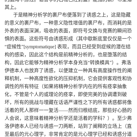
其上。
于是精神分析学的裹尸布便落到了诱惑之上，这是隐藏
的意义的裹尸布，一种意义隐性增值的裹尸布，而消耗的是
外表的表面深渊，吸收的表面，即符号交换与竞赛的瞬间恐
惧的表面。这些符号由诱惑形成（其中歇斯底里仅仅是一个
“症候性”
[symptomatique]
表现，而且已经受到症候的潜在结
构的感染，因此这个结构是前精神分析的，也是堕落的结
构，因此它能够为精神分析学本身充当
“
转换模具
”
）。弗洛
伊德本人也放弃了诱惑，以便建立一种具有高度操作性的阐
释机制，一种高度性欲化的压抑机制，它会提供客观性和协
调性的所有特征（如果将精神分析学内在的所有痉挛抽象
化，不管是个人的或理论的痉挛，即使完美的协调遭到破
坏，所有的挑战与埋藏在话语严谨性之下的所有诱惑都将像
活着的死人那样一一复活——然而归根结底，那些好心肠的
人会说，这意味着精神分析学还是活着的学科？）。至少弗
洛伊德本人已经与诱惑一刀两断，站到了阐释的立场上（直
至最后的元心理学，非常肯定的是元心理学已经和诱惑分道