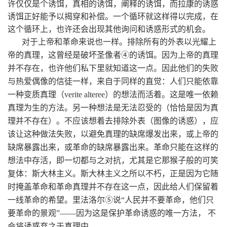
许仅仅是个诱饵，真相的诱饵，阐释的诱饵，而拉康的诱惑
诱饵正好能予以揭穿和补偿。一个循环就这样得以完成，在
这个循环上，也许还会出现其他询问和诱惑形式的机会。
对于上帝和革命来说也一样。排除所有的外表以光耀上
帝的真理，这曾经是破坏圣像者④的诱饵。因为上帝的真理
并不存在，也许他们私下里就知道这一点。因此他们的失败
与热爱偶像的信徒一样，来自于同样的直觉：人们只能依靠
一种变质真理（
verite alteree
）的想法而活着。这是唯一依赖
真理为生的方法。另一种想法是无法忍受的（恰恰是因为真
理并不存在）。不应该想着去排除外表（图像的诱惑），应
该让这种做法失败，以避免真理的缺席爆发出来，或上帝的
缺席暴露出来，或革命的缺席暴露出来。革命只能在这样的
想法中存活，即一切都与之对抗，尤其是它那猴子般的可笑
复体：斯大林主义。斯大林主义之所以不朽，正是因为它随
时掩盖革命和革命真理并不存在这一点，因此给人们保留着
一线革命的希望。里法洛尔⑤说“人民并不要革命，他们只
要革命的景观”——因为这是保护革命诱惑的唯一方法， 不
会将诱惑弃之于真理中。