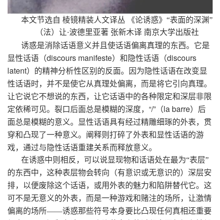
本文节选自 棱镜精装人文译丛
《论诱惑》“表面的深渊”
（法）让·波德里亚著
张新木译
南京大学出版社
诱惑是消除话语意义并且使话语偏离真理的东西。它是
显性话语（
discours manifeste
）和隐性话语（
discours
latent
）的精神分析性区别的反面。因为隐性话语在改变显
性话语时，并不是使它从真理处偏离，而是将它引向真理。
让它说它不想说的东西，让它话语中的各种限定和深层非限
定依稀可见。裂口后面总是模糊的深度，
“/”
（
la barre
）后
面总是模糊的意义。显性话语具有经过精雕细琢的外表，贯
穿和凸现了一种意义。阐释则打碎了外表和显性话语的游
戏，通过
与隐性话语重建关系而释放意义。
在诱惑中则相反，可以说显现物和话语处在最为“表层”
的东西中，这种表层物会转向（有意识或无意识的）深层安
排，以便废除这个话语，或用外表的魅力和陷阱替代它。这
可不是无意义的外表，而是一种游戏和赌注的场所，让激情
偏离的场所——诱惑那些符号本身要比凸现任何真相还重要