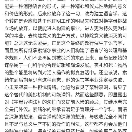
能是一种消除语言的形式，是一种精心和仪式性地解构意义
和价值的形式。后来他放弃了这一切，改为建立语言学。这
个转向是否应归咎于他证明工作的明显失败或对换字母挑战
立场的放弃，以便能进入构建的事业，进人更为持久更为科
学的事业，去构建意义的生产方式，以排除意义被消灭的可
能？总之这无关紧要，正是这个最终的改行催生了语言学，
而且为所有继承索绪尔事业的人们构建了语言学的公理和基
本规则。人们不会再回到被扼杀的东西上来，而忘记原始的
谋杀属于一门科学的合理逻辑和辉煌发展。丧礼和死亡物品
的整个能量将转到对活人操作的拟真复活中。还应该说，索
绪尔到后期至少有这种直觉，他的语言学事业注定要失败，
心里笼罩着一种担忧情绪。他隐约看见了某种衰竭，看见了
这个替代的美妙机制的可能诱饵。然而这些顾忌，即显露出
对《字母异构法》的匆忙而又提前入殓的顾忌，其继承者完
全是门外汉。索绪尔的继承者满足于管理好一个学科，而语
言深渊的想法，语言诱惑的深渊的想法，与吸收完全不同并
且不是与意义生产不同的操作的想法，这些都不再会从他们
的脑海中掠过。语言学的石棺已经封盖，能指的裹尸布坠落