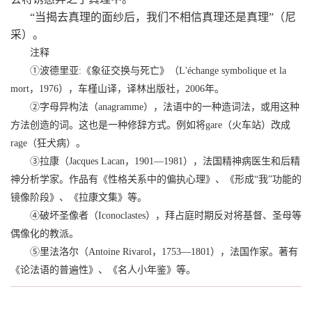
“当揭去真理的面纱后，我们不相信真理还是真理”（尼
采）。
注释
①波德里亚
:
《象征交换与死亡》（
L'échange symbolique et la
mort
，
1976
），车槿山译，译林出版社，
2006
年。
②字母异构法（
anagramme
），法语中的一种造词法，或用这种
方法创造的词。这也是一种修辞方式。例如将
gare
（火车站）改成
rage
（狂犬病）。
③拉康（
Jacques Lacan
，
1901—1981
），法国精神病医生和后精
神分析学家。作品有《性格关系中的偏执心理》、《形成
“
我
”
功能的
镜像阶段》、《拉康文集》等。
④破坏圣像者（
Iconoclastes
），拜占庭时期反对将基督、圣母等
偶像化的教派。
⑤里法洛尔（
Antoine Rivarol
，
1753—1801
），法国作家。著有
《论法语的普遍性》、《名人小年鉴》等。