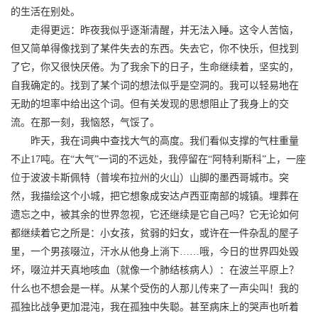
的生活在别处。
走得更远：昨夜我似乎逐渐清醒，并无法入睡。这令人苦恼，
但又简单得像找到了某件失去的东西。失去它，你不快乐，但找到
了它，你又很快厌倦。为了我余下的日子，生命继续着，坚实的，
自我确定的。找到了某个词的想法似乎是空洞的。我可以轻易地在
无助的坦率中给出这个词。但有关发现的思想阻止了我身上的交
流。在那一刻，我恼怒，气馁了。
昨天，我在词典中查找大气的高度。我们看似支撑的气柱重量
不止17吨。在“大气”一词的不远处，我停留在“阿特利斯科”上，一座
位于波波卡斯佩特（普埃布拉州的火山）山脚的墨西哥城市。突
然，我描绘这个小城，把它想象成安达卢西亚南部的城镇。埋葬在
遗忘之中，被其余的世界忽视，它还继续是它自己吗？它无论如何
都继续着它之所是：小女孩，贫弱的妇女，或许在一件杂乱的屋子
里，一个男孩啜泣，汗水从他身上淌下……哦，今日的世界四处毁
坏，啜泣并天真地咳血（就像一个肺结核病人）：在波兰平原上？
什么也不想会是一样。从某个受伤的人那儿传来了一声尖叫！我的
孤独比战争更加混沌，我在孤独中失聪。甚至病床上的哭声也听着