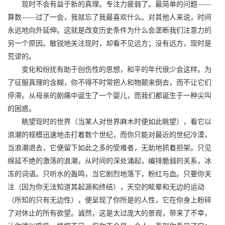
现时不会有益于新的真理。专注力疲弱了。最简单的问题——
算数——过了一会，我就忘了我最喜欢什么。对其他人来说，时间
永远地向外延伸。这就是改变历史条件为什么会垄断我们注意力的
另一个原因。敏锐地关注现时，却看不见远方；没有远方，现时是
荒谬的。
变化和纷扰有助于创伤性的思想，和平的年代很少会这样。为
了征服真理的含糊，你不得不时常把人和物颠来倒去，而不让它们
停滞。从母亲的剧痛中诞生了一个婴儿，而我们都诞生于一种尖叫
的困惑。
眺望现时的世界（当某人对世界麻木时便如此眺望），看它以
浪潮的规模迅速地击打着数个世纪，而你只能对最近的世纪冷漠，
当浪潮退去，它便留下如此之多的受难者，无助地抓着担架。只见
绵延不绝的激荡的浪潮，从时间的深处涌起，编排脆弱的关系，冰
冻的词语。只听水的轰鸣，当它剧烈地落下，粉红与血。只要你关
注（因为你无法知道其起源和终结），天空的眩晕和无边的运动
（所知的只有无边性），便呈现了你所是的人性，它在你身上粉碎
了对休止的所有欲望。诚然，这是太过庞大的景观，带来了不幸，