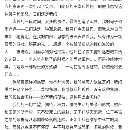
点的意识再一次引起了笑声，自嘲我的不幸和愤怒。即便我忽视这
种笑声和愤怒，它们还是我的……
太长的一段时间，太多的事件，最终创造了沉默。我的句子似
乎遥远——它们缺乏一种窒息感。我愿在今天结巴，而我从对自己
未如此地肯定。在我的内部，思想的破碎表达着我，只有作为一场
蒙眼的游戏，秘密的光……想想一个被我所描述的撕伤淹没的
人……被淹没，因而事物对他摇摆，他处在了丧失他所迷恋的东西
的边缘……一个人唯有醉了的时候才能面对事物……不是神经症地
醉，而是以一种轻松的方式醉……一切在他周围旋转，仿佛他将要
死去……
伴随着这样的痛苦，你不开玩笑。我的意志力是坚定的，我的
嘴胜任这个任务……蔑视焦虑，我引荐我的孤独。没有这种焦虑，
我的孤独会怎样——没有我的孤独，这种焦虑会怎样？
我们的一切希望，期待，权力，激情生活的关系和形式，财产
和国家的所有权，无不受死亡的威胁，无不在明天消逝：位于宇宙
之巅的诸神有从那巅峰坠落的危险，正如士兵在战争中死亡的风
险。理解这点且不再怀疑，并不引发笑声或恐惧。多数的时候，我