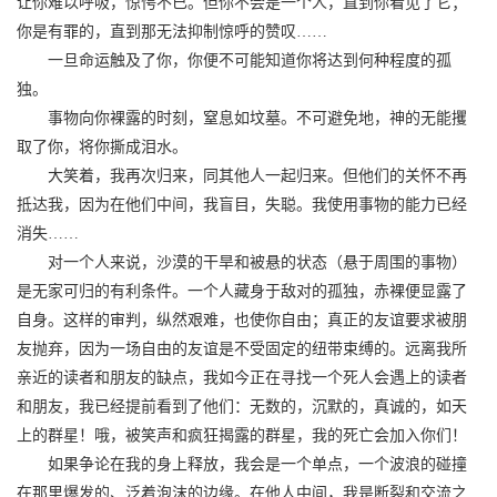
让你难以呼吸，惊愕不已。但你不会是一个人，直到你看见了它；
你是有罪的，直到那无法抑制惊呼的赞叹……
一旦命运触及了你，你便不可能知道你将达到何种程度的孤
独。
事物向你裸露的时刻，窒息如坟墓。不可避免地，神的无能攫
取了你，将你撕成泪水。
大笑着，我再次归来，同其他人一起归来。但他们的关怀不再
抵达我，因为在他们中间，我盲目，失聪。我使用事物的能力已经
消失……
对一个人来说，沙漠的干旱和被悬的状态（悬于周围的事物）
是无家可归的有利条件。一个人藏身于敌对的孤独，赤裸便显露了
自身。这样的审判，纵然艰难，也使你自由；真正的友谊要求被朋
友抛弃，因为一场自由的友谊是不受固定的纽带束缚的。远离我所
亲近的读者和朋友的缺点，我如今正在寻找一个死人会遇上的读者
和朋友，我已经提前看到了他们：无数的，沉默的，真诚的，如天
上的群星！哦，被笑声和疯狂揭露的群星，我的死亡会加入你们！
如果争论在我的身上释放，我会是一个单点，一个波浪的碰撞
在那里爆发的、泛着泡沫的边缘。在他人中间，我是断裂和交流之