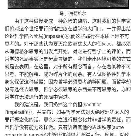
马丁·海德格尔
由于这种傲慢变成一种危险的缺陷，这时我们的哲学家
们将对这个世纪罪行的指控放在哲学的大门口，一并得出结
论说哲学陷入死局(impasse)⑥,而这些罪行在本质上是不可
思考的。对于那些认为要灭绝欧洲犹太人的任何人，都必须
从海德格尔思考的出发点开始，对之进行哲学上的评价，而
哲学的死局事实上是毋庸置疑的。我们走出困境可能的方式
就是去表明，在这里，对于所有概念而言，存在着某种不可
思考、不能解释、成为碎片化的剩余。有人试图牺牲哲学本
身来保留这种傲慢：因为哲学必须思考纳粹问题，而哲学却
没有途径去思考。哲学必须思考的东西是不可思考的，亦即
哲学在无法通行的死局中穿过。
我的建议是，我们扔掉这个负担(sacrifier
l’impératif)⑦，并宣布：如果哲学无法对灭绝欧洲犹太人的
罪行概念化的话，那么对之进行概念化并非哲学的责任，而
且哲学没有能力这样做。只有诉诸其他的思想秩序(autre
ordre de la pansée)才能让这种思考变得可行。例如，以政