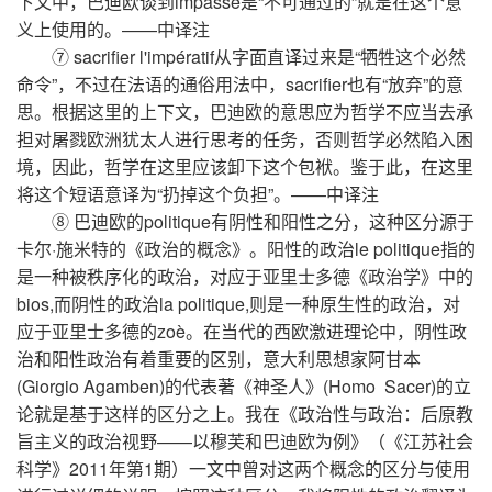
下文中，巴迪欧谈到impasse是“不可通过的”就是在这个意
义上使用的。——中译注
⑦ sacrifier l'impératif从字面直译过来是“牺牲这个必然
命令”，不过在法语的通俗用法中，sacrifier也有“放弃”的意
思。根据这里的上下文，巴迪欧的意思应为哲学不应当去承
担对屠戮欧洲犹太人进行思考的任务，否则哲学必然陷入困
境，因此，哲学在这里应该卸下这个包袱。鉴于此，在这里
将这个短语意译为“扔掉这个负担”。——中译注
⑧ 巴迪欧的politique有阴性和阳性之分，这种区分源于
卡尔·施米特的《政治的概念》。阳性的政治le politique指的
是一种被秩序化的政治，对应于亚里士多德《政治学》中的
bios,而阴性的政治la politique,则是一种原生性的政治，对
应于亚里士多德的zoè。在当代的西欧激进理论中，阴性政
治和阳性政治有着重要的区别，意大利思想家阿甘本
(Giorgio Agamben)的代表著《神圣人》(Homo Sacer)的立
论就是基于这样的区分之上。我在《政治性与政治：后原教
旨主义的政治视野——以穆芙和巴迪欧为例》（《江苏社会
科学》2011年第1期）一文中曾对这两个概念的区分与使用