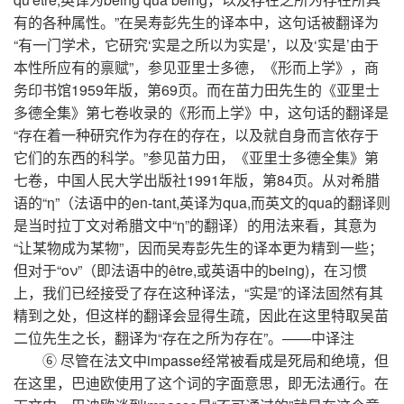
有的各种属性。”在吴寿彭先生的译本中，这句话被翻译为
“有一门学术，它研究‘实是之所以为实是’，以及‘实是’由于
本性所应有的禀赋”，参见亚里士多德，《形而上学》，商
务印书馆1959年版，第69页。而在苗力田先生的《亚里士
多德全集》第七卷收录的《形而上学》中，这句话的翻译是
“存在着一种研究作为存在的存在，以及就自身而言依存于
它们的东西的科学。”参见苗力田，《亚里士多德全集》第
七卷，中国人民大学出版社1991年版，第84页。从对希腊
语的“η”（法语中的en-tant,英译为qua,而英文的qua的翻译则
是当时拉丁文对希腊文中“η”的翻译）的用法来看，其意为
“让某物成为某物”，因而吴寿彭先生的译本更为精到一些；
但对于“ον”（即法语中的être,或英语中的being)，在习惯
上，我们已经接受了存在这种译法，“实是”的译法固然有其
精到之处，但这样的翻译会显得生疏，因此在这里特取吴苗
二位先生之长，翻译为“存在之所为存在”。——中译注
⑥ 尽管在法文中impasse经常被看成是死局和绝境，但
在这里，巴迪欧使用了这个词的字面意思，即无法通行。在