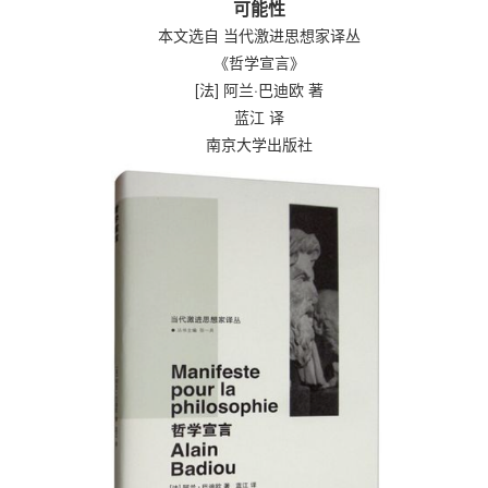
可能性
本文选自 当代激进思想家译丛
《哲学宣言》
[法] 阿兰·巴迪欧 著
蓝江 译
南京大学出版社