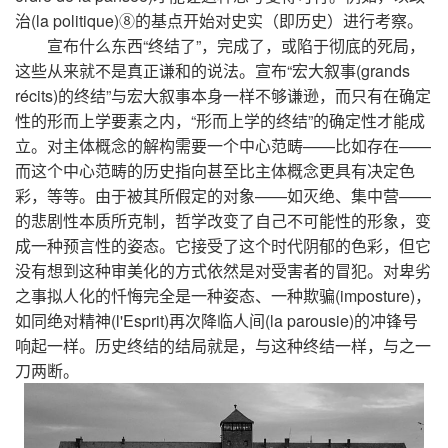
治(la politique)⑧的基点开始对史实（即历史）进行考察。
宣布什么东西“终结了”，完成了，或陷于彻底的死局，
这些从来就不是真正谦和的说法。宣布“宏大叙事(grands
récits)的终结”与宏大叙事本身一样不够谦逊，而只有在确定
性的形而上学要素之内，“形而上学的终结”的确定性才能成
立。对主体概念的解构需要一个中心范畴——比如存在——
而这个中心范畴的历史指向甚至比主体概念更具有决定色
彩，等等。由于被其所假定的对象——如灭绝、集中营——
的悲剧性本质所克制，哲学改变了自己不可能性的形象，变
成一种预言性的姿态。它接受了这个时代阴郁的色彩，但它
没有想到这种审美化的方式依然是对受害者的冒犯。对卑劣
之事拟人化的忏悔完全是一种姿态、一种欺骗(imposture)，
如同绝对精神(l'Esprit)再次降临人间(la parousie)的冲锋号
响起一样。历史终结的结局就是，与这种终结一样，与之一
刀两断。