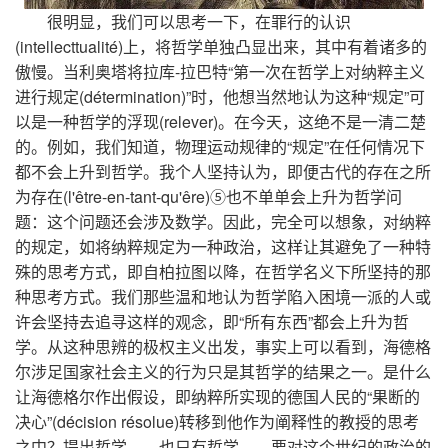
很明显，我们可以思考一下，在罪行的认识
(intellecttualité)上，将哲学单独凸显出来，其中有着诸多的
傲慢。当利奥塔将拉库-拉巴特“第一次在哲学上对纳粹主义
进行规定(détermination)”时，他想当然地认为这种“规定”可
以是一种哲学的浮现(relever)。在今天，这绝不是一清二楚
的。例如，我们知道，物理运动规律的“规定”在任何情况下
都不会上升到哲学。我个人坚持认为，即便古代的存在之所
为存在(l'être-en-tant-qu'êre)⑤也不单单会上升为哲学问
题：这个问题还会涉及数学。因此，完全可以想象，对纳粹
的规定，如将纳粹规定为一种政治，这样让其避免了一种特
殊的思考方式，即自柏拉图以降，在哲学名义下所坚持的那
种思考方式。我们那些温和地认为哲学陷入困境一派的人或
许会坚持去追寻这样的观念，即“所有东西”都会上升为哲
学。从这种思辨的极权主义出发，事实上可以看到，海德格
尔涉足国家社会主义的行为只是其哲学的结果之一。是什么
让海德格尔作出假设，即纳粹所实现的德国人民的“果断的
决心”(décision résolue)转移到他作为阐释性的教授的思考
之中？提出哲学——也只有哲学——要对这个世纪的政治的