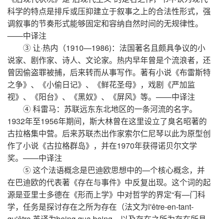
科学的特点是排斥或压抑建立于叙事之上的合法性形式，强
调叙事的节奏形式能够固定和容纳自然时间的无规律性。
——中译注
③ 让·热内（1910—1986)：法国著名且颇具争议的小
说家、剧作家、诗人、文论家。热内早年曾是个流浪者，还
曾因偷盗罪被捕，后来转而从事写作。著有小说《布雷斯特
之争》、《小偷日记》、《鲜花圣母》，戏剧《严加监
视》、《阳台》、《黑奴》、《屏风》等。——中译注
④ 科雷马：苏联远东东北地区的一条河流的名字。
1932年至1956年期间，斯大林曾在这里设立了臭名昭著的
古拉格集中营。后来苏联杰出作家索尔仁尼琴以此为原型创
作了小说《古拉格群岛》，并在1970年获得诺贝尔文学
奖。——中译注
⑤ 这个法语概念是巴迪欧思想中的—个核心概念，并
在巴迪欧的代表著《存在与事件》中反复出现。这个词的起
源是亚里士多德在《形而上学》中对哲学的界定“有—门科
学，任务是探讨存在之所为存在（法文为l'être-en-tant-
qu'être,英译为being qua being，以及存在之所为存在所具