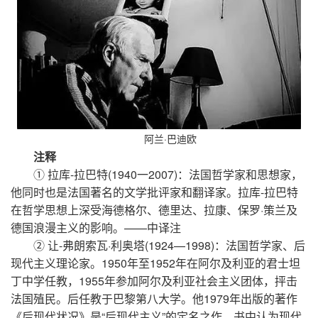
阿兰·巴迪欧
注释
① 拉库-拉巴特(1940一2007)：法国哲学家和思想家，
他同时也是法国著名的文学批评家和翻译家。拉库-拉巴特
在哲学思想上深受海德格尔、德里达、拉康、保罗·策兰及
德国浪漫主义的影响。——中译注
② 让-弗朗索瓦·利奥塔(1924—1998)：法国哲学家、后
现代主义理论家。1950年至1952年在阿尔及利亚的君士坦
丁中学任教，1955年参加阿尔及利亚社会主义团体，抨击
法国殖民。后任教于巴黎第八大学。他1979年出版的著作
《后现代状况》是“后现代主义”的定名之作，书中认为现代