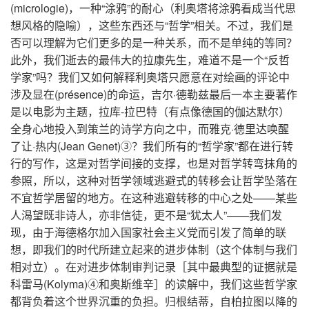
(micrologie)，一种“涂鸦”的耐心（利奥塔将涂鸦看成当代思
想风格的隐喻），这些东西还与“哲学”相关。不过，我们是
否可以理解为它们更多的是一种关系，而不是单纯的等同？
此外，我们逝去的最伟大的拉康先生，难道不是一个“反哲
学家”吗？我们又如何解释利奥塔只愿意在对绘画的评论中
涉及显在(présence)的命运，吉尔·德勒兹最后一本主要著作
是以电影为主题，拉库-拉巴特（有点像德国的伽达默尔）
全身心地投入到策兰的诗学方向之中，而雅克·德里达唤醒
了让·热内(Jean Genet)③？我们所有的“哲学家”都在进行转
行的写作，这是对哲学间接的支撑，也是对哲学转弯抹角的
参照，所以，这种对哲学领域逃避式的转移会让哲学坠落在
不宜哲学居留的地方。在这种逃避转移的中心之处——某些
人渴望既非诗人，亦非信徒，更不是“犹太人”——我们发
现，由于海德格尔加入国家社会主义党而引发了简单的联
想，即我们的时代所建立起来的进步体制（这个体制与我们
相对立）。在对进步体制审判记录［其中最典型的证据就是
科雷马(Kolyma)④和奥斯维辛］的读解中，我们这些哲学家
都背负着这个世界沉重的负担。归根结蒂，自柏拉图以降的