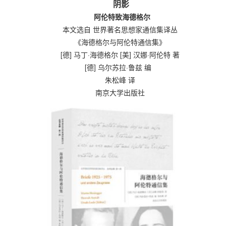
阴影
阿伦特致海德格尔
本文选自 世界著名思想家通信集译丛
《海德格尔与阿伦特通信集》
[德] 马丁·海德格尔 [美] 汉娜·阿伦特 著
[德] 乌尔苏拉·鲁兹 编
朱松峰 译
南京大学出版社