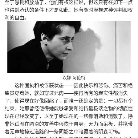
至于愚钝和放荡了，他们有权这样说，但这只有在如下一点
也得到承认的条件下才是如此：她有随时漠视这种评判和权
利的自由。
汉娜·阿伦特
这种固执和被俘获状态——因此快乐和悲伤、痛苦和绝
望贯穿着她，就如穿过死肉——使得所有的现实性都消失
了，使得现在好像回缩了，而唯一还确定的是：一切都有个
结束。她那曾经使得她能够承受和维持最极端之物的彻底性
现在已经改变了，以至于她现在的一切都消逝和消散了，除
非她试图在圆滑的友善中偎依于自身，无力而呆板，并携带
着无声地掠过道路的一条阴影之中暗藏着的阴森可怖。