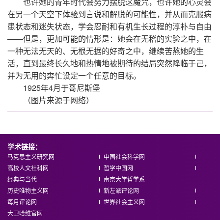
也许她的青年时代会努力摆脱这魔咒，也许她的心灵会
在另一个天空下体验到言说和解脱的可能性，并从而克服病
患状态和迷失状态，学会忍耐和有机生长过程的淳朴与自由
——但是，更加可能的情形是：她会在无稽的实验之中，在
一种无法无天的、无根无据的好奇之中，继续苦熬她的生
活，直到最终长久地和热情地被期待的结局突然降临于己，
并为无用的奔忙设定一个任意的目标。
1925年4月于哥尼斯堡
（图片来源于网络）
学术链接：
马克思主义研究网
中国社会科学网
高校人文社科网
哲学中国网
经典与当代
南京大学哲学系
历史唯物主义网
新左派评论网
每月评论网
世界社会主义网
大卫哈维官网