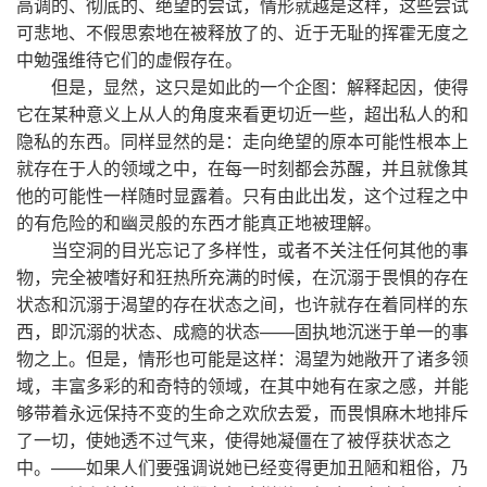
高调的、彻底的、绝望的尝试，情形就越是这样，这些尝试
可悲地、不假思索地在被释放了的、近于无耻的挥霍无度之
中勉强维待它们的虚假存在。
但是，显然，这只是如此的一个企图：解释起因，使得
它在某种意义上从人的角度来看更切近一些，超出私人的和
隐私的东西。同样显然的是：走向绝望的原本可能性根本上
就存在于人的领域之中，在每一时刻都会苏醒，并且就像其
他的可能性一样随时显露着。只有由此出发，这个过程之中
的有危险的和幽灵般的东西才能真正地被理解。
当空洞的目光忘记了多样性，或者不关注任何其他的事
物，完全被嗜好和狂热所充满的时候，在沉溺于畏惧的存在
状态和沉溺于渴望的存在状态之间，也许就存在着同样的东
西，即沉溺的状态、成瘾的状态——固执地沉迷于单一的事
物之上。但是，情形也可能是这样：渴望为她敞开了诸多领
域，丰富多彩的和奇特的领域，在其中她有在家之感，并能
够带着永远保持不变的生命之欢欣去爱，而畏惧麻木地排斥
了一切，使她透不过气来，使得她凝僵在了被俘获状态之
中。——如果人们要强调说她已经变得更加丑陋和粗俗，乃