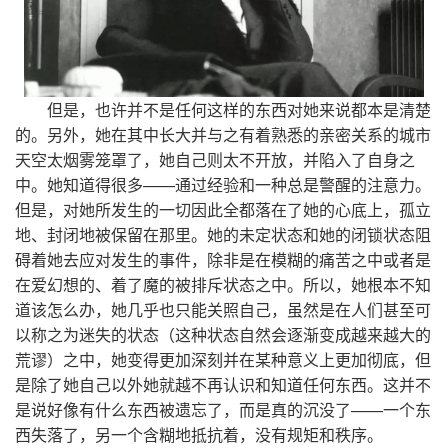
但是，也许并不是任何这样的东西对她来说都本是清楚
的。另外，她在其中长大并与之有着熟悉的亲密关系的城市
天空太烟雾笼罩了，她自己则太不开放，并陷入了自身之
中。她知道得很多——通过经验和一种总是警醒的注意力。
但是，对她所发生的一切因此全都落在了她的心底上，孤立
地、封闭地被保留在那里。她的未定状态和她的闭锁状态阻
碍着她去应对发生的事件，除非是在模糊的痛苦之中或者是
在爱幻想的、着了魔的被排斥状态之中。所以，她根本不知
道该怎么办，她几乎也只能关照自己，虽然是在人们甚至可
以称之为迷失的状态（这种状态自然会逐渐变成越来越大的
荒谬）之中，她变得更加深刻并在某种意义上更加彻底，但
是除了她自己以外她就越不再认识和知道任何东西。这并不
是说好像有什么东西被遗忘了，而是真的沉没了——一个东
西失落了，另一个含糊地抵抗着，没有规矩和秩序。