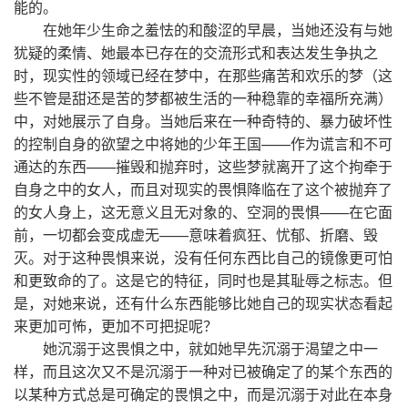
能的。
在她年少生命之羞怯的和酸涩的早晨，当她还没有与她
犹疑的柔情、她最本已存在的交流形式和表达发生争执之
时，现实性的领域已经在梦中，在那些痛苦和欢乐的梦（这
些不管是甜还是苦的梦都被生活的一种稳靠的幸福所充满）
中，对她展示了自身。当她后来在一种奇特的、暴力破坏性
的控制自身的欲望之中将她的少年王国——作为谎言和不可
通达的东西——摧毁和抛弃时，这些梦就离开了这个拘牵于
自身之中的女人，而且对现实的畏惧降临在了这个被抛弃了
的女人身上，这无意义且无对象的、空洞的畏惧——在它面
前，一切都会变成虚无——意味着疯狂、忧郁、折磨、毁
灭。对于这种畏惧来说，没有任何东西比自己的镜像更可怕
和更致命的了。这是它的特征，同时也是其耻辱之标志。但
是，对她来说，还有什么东西能够比她自己的现实状态看起
来更加可怖，更加不可把捉呢？
她沉溺于这畏惧之中，就如她早先沉溺于渴望之中一
样，而且这次又不是沉溺于一种对已被确定了的某个东西的
以某种方式总是可确定的畏惧之中，而是沉溺于对此在本身