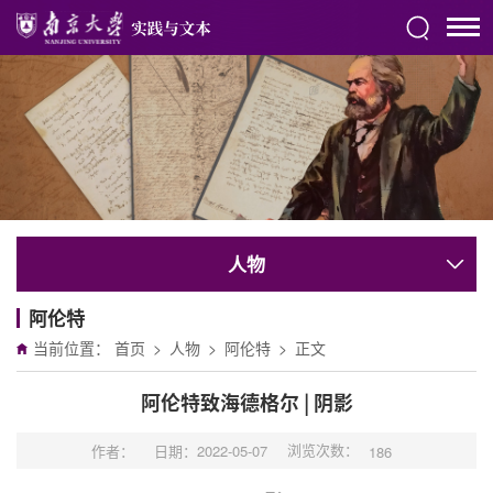
人物
阿伦特
当前位置：
首页
>
人物
>
阿伦特
>
正文
阿伦特致海德格尔 | 阴影
浏览次数：
作者：
日期：2022-05-07
186