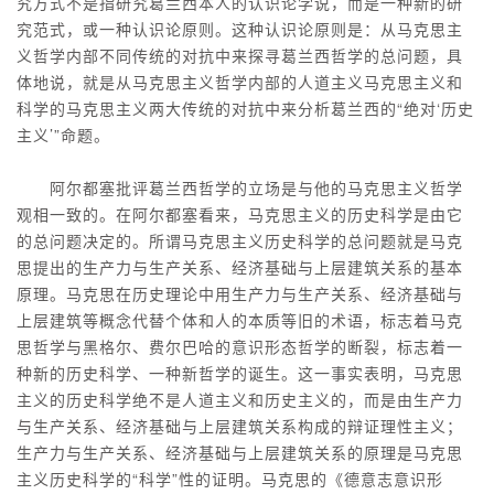
究方式不是指研究葛兰西本人的认识论学说，而是一种新的研
究范式，或一种认识论原则。这种认识论原则是：从马克思主
义哲学内部不同传统的对抗中来探寻葛兰西哲学的总问题，具
体地说，就是从马克思主义哲学内部的人道主义马克思主义和
科学的马克思主义两大传统的对抗中来分析葛兰西的“绝对‘历史
主义’”命题。
阿尔都塞批评葛兰西哲学的立场是与他的马克思主义哲学
观相一致的。在阿尔都塞看来，马克思主义的历史科学是由它
的总问题决定的。所谓马克思主义历史科学的总问题就是马克
思提出的生产力与生产关系、经济基础与上层建筑关系的基本
原理。马克思在历史理论中用生产力与生产关系、经济基础与
上层建筑等概念代替个体和人的本质等旧的术语，标志着马克
思哲学与黑格尔、费尔巴哈的意识形态哲学的断裂，标志着一
种新的历史科学、一种新哲学的诞生。这一事实表明，马克思
主义的历史科学绝不是人道主义和历史主义的，而是由生产力
与生产关系、经济基础与上层建筑关系构成的辩证理性主义；
生产力与生产关系、经济基础与上层建筑关系的原理是马克思
主义历史科学的“科学”性的证明。马克思的《德意志意识形