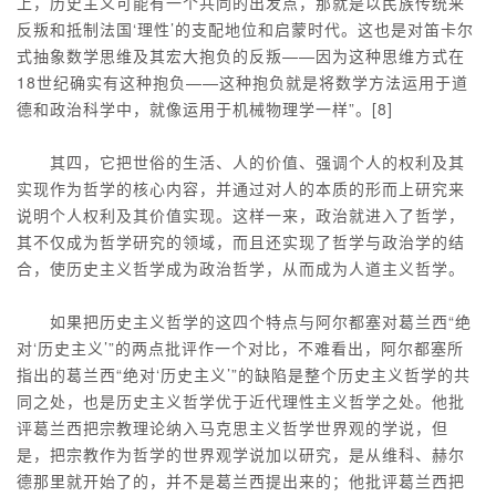
上，历史主义可能有一个共同的出发点，那就是以民族传统来
反叛和抵制法国‘理性’的支配地位和启蒙时代。这也是对笛卡尔
式抽象数学思维及其宏大抱负的反叛——因为这种思维方式在
18世纪确实有这种抱负——这种抱负就是将数学方法运用于道
德和政治科学中，就像运用于机械物理学一样”。[8]
其四，它把世俗的生活、人的价值、强调个人的权利及其
实现作为哲学的核心内容，并通过对人的本质的形而上研究来
说明个人权利及其价值实现。这样一来，政治就进入了哲学，
其不仅成为哲学研究的领域，而且还实现了哲学与政治学的结
合，使历史主义哲学成为政治哲学，从而成为人道主义哲学。
如果把历史主义哲学的这四个特点与阿尔都塞对葛兰西“绝
对‘历史主义’”的两点批评作一个对比，不难看出，阿尔都塞所
指出的葛兰西“绝对‘历史主义’”的缺陷是整个历史主义哲学的共
同之处，也是历史主义哲学优于近代理性主义哲学之处。他批
评葛兰西把宗教理论纳入马克思主义哲学世界观的学说，但
是，把宗教作为哲学的世界观学说加以研究，是从维科、赫尔
德那里就开始了的，并不是葛兰西提出来的；他批评葛兰西把