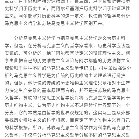
兰西、卢卡奇和萨特分道扬镳了。葛兰西、卢卡奇和萨特把历
史科学归于历史主义，而阿尔都塞则把历史科学归于辩证理性
主义。阿尔都塞对历史科学的这一定义，也使他的哲学与分析
马克思主义哲学和苏联马克思主义哲学区别开来。
分析马克思主义哲学也把马克思主义哲学定义为历史科
学，但是，在分析马克思主义的哲学家看来，历史科学应该是
实证的、可分析的，绝非阿尔都塞所定义的辩证理性主义。柯
亨由此把自己的历史唯物主义理论与阿尔都塞的历史唯物主义
理论归于两种不同的马克思主义哲学传统[2]。柯亨虽然强调分
析的马克思主义哲学是为传统的历史唯物主义理论进行辩护
的，但是，他所说的传统的历史唯物主义理论只是相对于生产
力决定生产关系的基本原理而言的，并不是指苏联的马克思主
义哲学。苏联的马克思主义哲学反对将马克思主义哲学等同于
历史唯物主义，认为历史唯物主义不过是哲学世界观下的一个
分支，它的本质是由哲学的世界观规定的。这实际上是从外部
寻找历史唯物主义的科学根据，而否定了历史唯物主义有自己
的科学根据。所以，苏联马克思主义哲学作为科学的马克思主
义哲学，不仅与分析马克思主义哲学分属不同的马克思主义哲