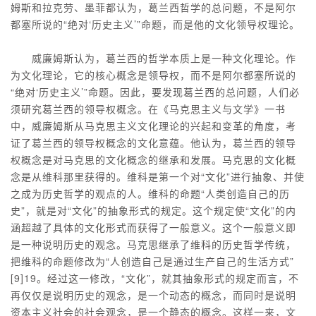
姆斯和拉克劳、墨菲都认为，葛兰西哲学的总问题，不是阿尔
都塞所说的“绝对‘历史主义’”命题，而是他的文化领导权理论。
威廉姆斯认为，葛兰西的哲学本质上是一种文化理论。作
为文化理论，它的核心概念是领导权，而不是阿尔都塞所说的
“绝对‘历史主义’”命题。因此，要发现葛兰西的总问题，人们必
须研究葛兰西的领导权概念。在《马克思主义与文学》一书
中，威廉姆斯从马克思主义文化理论的兴起和变革的角度，考
证了葛兰西的领导权概念的文化意蕴。他认为，葛兰西的领导
权概念是对马克思的文化概念的继承和发展。马克思的文化概
念是从维科那里获得的。维科是第一个对“文化”进行抽象、并使
之成为历史哲学的观点的人。维科的命题“人类创造自己的历
史”，就是对“文化”的抽象形式的规定。这个规定使“文化”的内
涵超越了具体的文化形式而获得了一般意义。这个一般意义即
是一种说明历史的观念。马克思继承了维科的历史哲学传统，
把维科的命题修改为“人创造自己是通过生产自己的生活方式”
[9]19。经过这一修改，“文化”，就其抽象形式的规定而言，不
再仅仅是说明历史的观念，是一个动态的概念，而同时是说明
资本主义社会的社会观念，是一个静态的概念。这样一来，文