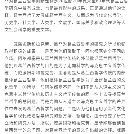
菲对葛兰西哲学的新诠释是20世纪70年代末至80年代葛兰西哲
学研究中最有成效、也是最有影响的成果，正是通过他们的诠
释，葛兰西哲学发展成葛兰西主义，从而成为当代文化哲学、
历史学、社会学、人类学、文献学、国际关系和政治理论等人
文社会科学的重要文本。
威廉姆斯和拉克劳、墨菲对葛兰西哲学的研究之所以能够
取得积极的成果，一是因为他们采取了与阿尔都塞完全不同的
立场。阿尔都塞是从葛兰西哲学传统的外部批评葛兰西哲学，
他批评葛兰西哲学的目的是为了走向科学的马克思主义哲学传
统；而威廉姆斯和拉克劳、墨菲则是从葛兰西哲学传统的内部
批评葛兰西哲学，他们批评葛兰西哲学是为了重建葛兰西的文
化哲学，①所以，与阿尔都塞不同，他们不是从人道主义的马
克思主义哲学传统和历史主义哲学传统的同一性上去寻找葛兰
西哲学的总问题，而是力图从人道主义马克思主义哲学的差异
性中去发现葛兰西哲学的问题。二是因为他们运用了当代文化
哲学和现代政治哲学研究的新方法、新理论。由于改变了研究
立场和研究方法，所以，威廉姆斯和拉克劳、墨菲能够看到葛
兰西哲学的总问题，对葛兰西哲学的意义作出新的诠释。威廉