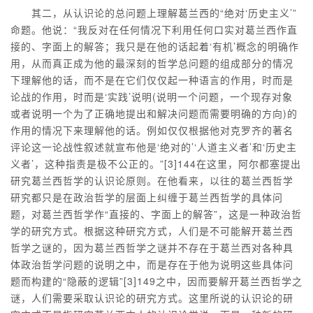
其二，从认识论的总问题上理解葛兰西的“绝对‘历史主义’”
命题。他说：“我反对在任何情况下利用任何口实对葛兰西作直
接的、字面上的解答；我只是在他的话起着‘有机’概念的明确作
用，从而真正成为他的最深刻的哲学总问题的组成部分的情况
下理解他的话，而不是在它们仅仅起一种语言的作用，时而是
论战的作用，时而是‘实践’说明(说明一个问题，一个现存对象
或者说明一个为了正确地提出和解决问题而需要明确的方向)的
作用的情况下来理解他的话。例如仅仅根据他对克罗齐的著名
评论这一论战性叙述就宣布他是‘绝对的’‘人道主义者’和‘历史主
义者’，这种指责是极不公正的。”[3]144在这里，阿尔都塞提出
研究葛兰西哲学的认识论原则。在他看来，以往的葛兰西哲学
研究都只是在政治哲学的层面上纠缠于葛兰西哲学的具体问
题，对葛兰西哲学作“直接的、字面上的解答”，这是一种政治哲
学的研究方式。根据这种研究方式，人们是不可能解开葛兰西
哲学之谜的，因为葛兰西哲学之谜并不存在于葛兰西对各种具
体政治哲学问题的说明之中，而是存在于他为说明这些具体问
题而构建的“隐蔽的逻辑”[3]149之中，因而要解开葛兰西哲学之
谜，人们需要采取认识论的研究方式。这里所说的认识论的研