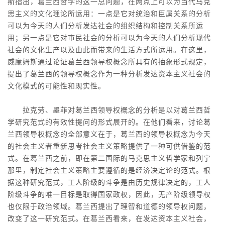
斯指出，葛兰西哲学的这一总问题，在两点上可以为当代马克
思主义的文化理论所运用：一点是它对统治和臣属关系的分析
可以为今天的人们分析发达社会的组织结构和控制关系所运
用；另一点是它对市民社会的分析可以为今天的人们分析现代
社会的文化生产以及由此而带来的生活方式所运用。在这里，
威廉姆斯通过论证葛兰西领导权概念所具有的抽象形式规定，
提出了葛兰西的领导权概念作为一种分析发达资本主义社会的
文化模式的可能性和现实性。
拉克劳、墨菲对葛兰西领导权概念的分析是以对葛兰西哲
学研究范式的有效性提问的形式展开的。在他们看来，讨论葛
兰西领导权概念的全部意义在于，葛兰西的领导权概念为今天
的社会主义者重新思考社会主义策略提供了一种可供借鉴的范
式。在葛兰西之前，即在第二国际的马克思主义哲学家和列宁
那里，制定社会主义策略主要遵循的是经济决定论的范式。根
据这种研究范式，工人阶级的斗争是由历史规律决定的，工人
阶级斗争的唯一目标是取得国家政权，因此，无产阶级领导权
也仅限于政治领域。葛兰西提出了理智和道德的领导权问题，
改变了这一研究范式。在葛兰西看来，在发达资本主义社会，