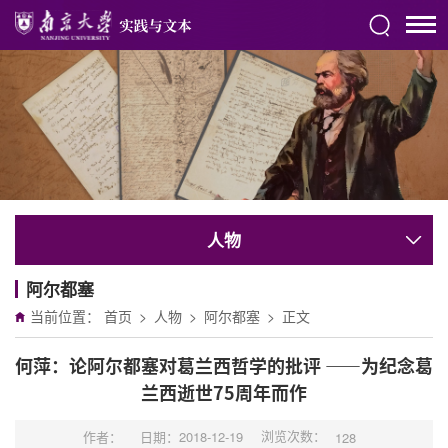
人物
阿尔都塞
当前位置：
首页
>
人物
>
阿尔都塞
>
正文
何萍：论阿尔都塞对葛兰西哲学的批评 ——为纪念葛
兰西逝世75周年而作
浏览次数：
作者：
日期：2018-12-19
128