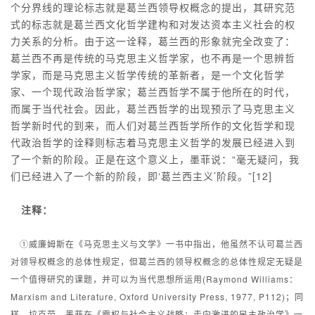
个分界线的理论标志就是葛兰西领导权概念的提出，其研究范
式的标志就是葛兰西文化哲学建构和对发达资本主义社会的权
力关系的分析。由于这一诠释，葛兰西的形象就完全改变了：
葛兰西不再是传统的马克思主义哲学家，也不再是一个思辨哲
学家，而是马克思主义哲学传统的革新者，是一个文化哲学
家、一个现代政治哲学家；葛兰西哲学不属于他所在的时代，
而属于当代社会。因此，葛兰西哲学的出现预示了马克思主义
哲学新时代的到来，而人们对葛兰西哲学所作的文化哲学和现
代政治哲学的诠释则标志着马克思主义哲学的发展已经进入到
了一个新的阶段。正是在这个意义上，墨菲说：“毫无疑问，我
们已经进入了一个新的阶段，即‘葛兰西主义’阶段。”[12]
注释：
①威廉姆斯在《马克思主义与文学》一书中指出，他虽然不认可葛兰西
对领导权概念的总体性规定，但葛兰西的领导权概念的总体性规定无疑是
一个值得研究的课题，并可以为当代思想所运用(Raymond Williams：
Marxism and Literature, Oxford University Press, 1977, P112)；同
样，拉克劳、墨菲在《霸权与社会主义战略：走向激进的民主政治学》一