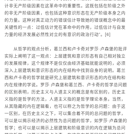
计非无产阶级因素在这革命中的重要性。这既包括在阶级之外
的非无产阶级因素，也包括这种意识形态在无产阶级本身之内
的力量。这种对真正动力的错误估计导致她的错误概念中的最
关键性的一点：过低估计党在革命中的作用，过低估计与自发
力量的经济发展必然性对立的有意识的政治行动”。[6]
从哲学的观点分析，葛兰西和卢卡奇对罗莎·卢森堡的批评
实际上阐明了这一观点：上层建筑和意识形态有自己相对独立
的发展规律，这个规律不是仅仅由经济基础就能说明的，必须
深入上层建筑和意识形态的内在结构中找到自身的说明。葛兰
西和卢卡奇的哲学就是研究上层建筑和意识形态的内在结构和
内在规律的学说。罗莎·卢森堡和葛兰西、卢卡奇的哲学总问题
的区别表明，历史主义与人道主义的概念是有区别的，历史主
义指的是哲学的方法，人道主义指的是哲学理论本身。当然，
从其隐藏的内在逻辑看，也可以称之为哲学的总问题：由于这
一区别，在历史主义之下，可以集合着不同的总问题的哲学，
可以是以揭示经济的必然性为总问题的哲学，如罗莎·卢森堡的
哲学；也可以是以揭示上层建筑和阶级意识的内在逻辑为总问