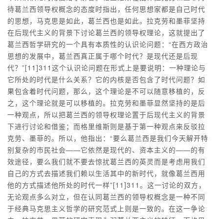
待葛兰西领导权概念的态度时指出，任何思想家都是自己时代
的思想，马克思是如此，葛兰西也是如此。拉克劳和墨菲坚持
在后现代主义的背景下讨论葛兰西的领导权理论，这就提出了
葛兰西哲学研究的一个具有本质性的认识论问题：“在西方政治
思想的发展中，葛兰西真正属于哪个时代？是现代还是后现
代？”[11]311这个认识论问题在形式上是要说明：一种理论与
它所处的时代是什么关系？它的内核是否包含了时代问题？如
果包含着时代问题，那么，这个理论是不可以随意移植的，反
之，这个理论就是可以移植的。拉克劳和墨菲显然坚持的是后
一种观点，所以把葛兰西的领导权理论置于后现代主义的背景
下进行讨论和借鉴；而格里维斯则是基于第一种观点来反驳拉
克劳、墨菲的。所以，他指出：“要么葛兰西是我们今天解开特
别复杂的市民社会——它依然是现代的、资本主义的——的有
效途径，要么我们就不要去惊扰葛兰西的英灵而是考虑用我们
自己的方式去描述我们赖以生活其中的新时代，就像葛兰西用
他的方式描述他所处的时代一样”[11]311。这一讨论的双方，
无论观点多么对立，但在认同葛兰西的领导权概念是一种不同
于经典马克思主义哲学的研究范式上则是一致的。在这一争论