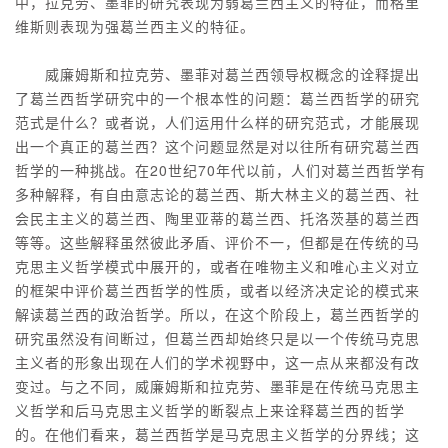
中，拉克劳、墨菲的研究表现为弱葛兰西主义的特征，而格里
维斯则表现为强葛兰西主义的特征。
威廉姆斯和拉克劳、墨菲对葛兰西领导权概念的诠释提出
了葛兰西哲学研究中的一个根本性的问题：葛兰西哲学的研究
范式是什么？或者说，人们运用什么样的研究范式，才能展现
出一个真正的葛兰西？这个问题显然是对以往所有研究葛兰西
哲学的一种挑战。在20世纪70年代以前，人们对葛兰西哲学有
多种解释，有自由意志论的葛兰西、斯大林主义的葛兰西、社
会民主主义的葛兰西、陶里亚蒂的葛兰西、托洛茨基的葛兰西
等等。这些解释虽然彼此矛盾、评价不一，但都是在传统的马
克思主义哲学模式中展开的，或者在唯物主义和唯心主义对立
的框架中评价葛兰西哲学的性质，或者以经济决定论的模式来
解读葛兰西的政治哲学。所以，在这个阶段上，葛兰西哲学的
研究虽然没有间断过，但葛兰西却始终只是以一个传统马克思
主义者的形象出现在人们的学术视野中，这一点从来都没有改
变过。与之不同，威廉姆斯和拉克劳、墨菲是在传统马克思主
义哲学和后马克思主义哲学的断裂点上来诠释葛兰西的哲学
的。在他们看来，葛兰西哲学是马克思主义哲学的分界线；这