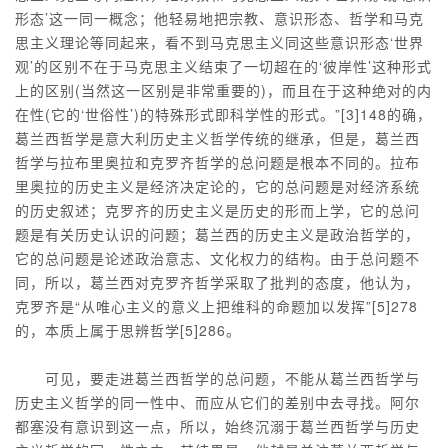
形态’这一同一概念；他轻易地把宗教、意识形态、哲学和马克
思主义理论等同起来，看不到马克思主义同这些意识形态‘世界
观’的区别不在于马克思主义结束了一切超在的‘彼岸性’这种形式
上的区别(当然这一区别是非常重要的)，而且在于这种绝对的内
在性(它的‘世俗性’)的特殊形式即科学性的形式。”[3]148的确，
葛兰西哲学是意大利历史主义哲学传统的继承，但是，葛兰西
哲学与拉布里奥拉和克罗齐哲学的总问题是根本不同的。拉布
里奥拉的历史主义是经济决定论的，它的总问题是对经济系统
的历史叙述；克罗齐的历史主义是历史的形而上学，它的总问
题是有关历史认识的问题；葛兰西的历史主义是政治哲学的，
它的总问题是论述政治意志、文化权力的结构。由于总问题不
同，所以，葛兰西对克罗齐哲学采取了批判的态度，他认为，
克罗齐是“从唯心主义的意义上把维科的命题加以发挥”[5]278
的，本质上属于思辨哲学[5]286。
可见，要走进葛兰西哲学的总问题，不能从葛兰西哲学与
历史主义哲学的同一性中、而应从它们的差别中去寻找。阿尔
都塞没有意识到这一点，所以，始终沉溺于葛兰西哲学与历史