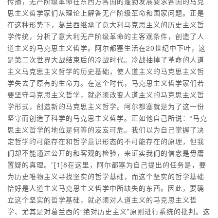
传播，无产阶级革命在东西方各国的蓬勃发展要求各国的马克
思主义哲学家们从理论上解答无产阶级革命和国家问题。正是
在这种形势下，葛兰西继承了意大利马克思主义的历史主义哲
学传统，分析了意大利无产阶级革命的主客观条件，创造了人
道主义的马克思主义哲学。阿尔都塞生活在20世纪中下叶，这
是第二次世界大战结束后的冷战时代。冷战抽掉了革命的人道
主义马克思主义哲学的历史基础，使人道主义的马克思主义哲
学失去了原有的生命力。在这个时代，马克思主义哲学家们若
要坚守马克思主义哲学，就必须改变人道主义的马克思主义哲
学形式，创造新的马克思主义哲学。阿尔都塞就是为了这一份
坚守而创造了科学的马克思主义哲学。正如他自己所说：“马克
思主义哲学的地位是何等的岌岌可危。我们以为自己掌握了决
定哲学的可能存在和哲学意识形态的不可能存在的原理，但我
们却不能通过公开的和客观的检验，来证实我们的信念是毋庸
置疑的真理。”[1]8在这里，阿尔都塞为自己提出的任务是，要
为历史唯物主义寻找坚实的哲学基础，而这个坚实的哲学基础
恰好是人道主义马克思主义哲学中所缺失的东西。因此，要确
立这个坚实的哲学基础，就必须对人道主义的马克思主义哲
学、尤其是对葛兰西的“绝对历史主义”原则进行系统的批判。这