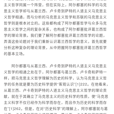
主义哲学同属一个阵营，但在实际上，阿尔都塞的科学的马克
思主义哲学却与从葛兰西、卢卡奇到萨特的人道主义马克思主
义哲学相通，而与分析的马克思主义哲学和苏联的马克思主义
哲学则是根本对立的。这些都构成了阿尔都塞哲学与众多马克
思主义哲学之间的复杂关系，也构成了阿尔都塞批评葛兰西哲
学的理论背景。我们要了解阿尔都塞批评葛兰西哲学的论题，
弄清这些论题对于我们重新认识葛兰西哲学的意义，首先就要
分析这种复杂的理论背景，从中把握阿尔都塞批评葛兰西哲学
的基本立场。
阿尔都塞与从葛兰西、卢卡奇到萨特的人道主义马克思主
义哲学的相通之处在于，阿尔都塞与葛兰西、卢卡奇和萨特一
样，把马克思主义哲学理解为历史的科学，认为马克思主义哲
学的任务就是要为历史科学提供“客观认识”[1]222。在他看来，
从葛兰西、卢卡奇到萨特的人道主义马克思主义哲学的理论贡
献，就在于其确立了马克思主义的历史科学的性质，使“马克思
主义科学不仅已经作为科学而存在，而且作为历史的科学而存
在”[1]262。但是，在对“历史科学”的理解上，阿尔都塞就与葛