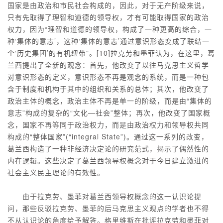
国家是由政治和市民社会构成的，因此，对于无产阶级来说，
只有先取得了理智和道德的领导权，才有可能取得国家的政治
权力，因为“理智和道德的领导权，构成了一种更高的综合，一
种‘集体的意志’，这种‘集体的意志’通过意识形态变成了联结一
个‘历史集团’的有机纽带”。[10]拉克劳和墨菲认为，在这里，葛
兰西提出了全新的观念：首先，他改变了以往马克思主义哲学
对意识形态的定义，意识形态不再是观念的系统，而是一种包
含于制度和机构于其中的组织和关系的总体；其次，他改变了
政治主体的概念，政治主体不再是单一的阶级，而是由“集体的
意志”构成的复杂的“文化—社会”整体；再次，他改变了国家概
念，国家不再等同于政治权力，而是由政治权力和领导权共同
构成的“整体国家”(“integral State”)。通过这一系列的改变，
葛兰西构造了一种非经济决定论的研究范式，揭示了偶然性的
内在逻辑。这些决定了葛兰西领导权概念对于今日建立激进的
社会主义民主理论的有效性。
由于拉克劳、墨菲对葛兰西领导权概念的这一认识论提
问，那些反驳拉克劳、墨菲的后马克思主义观点的学者也不得
不从认识论的角度给予解答。格里维斯在批评拉克劳和墨菲对