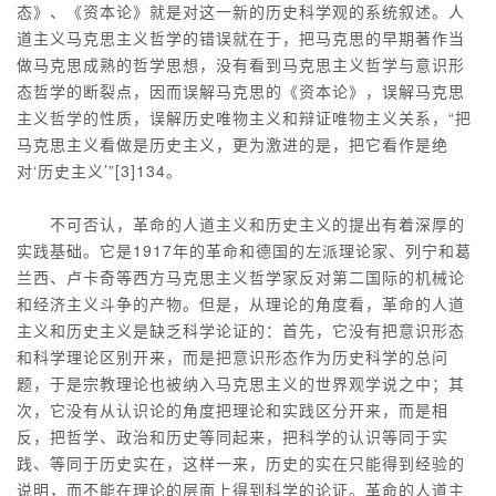
态》、《资本论》就是对这一新的历史科学观的系统叙述。人
道主义马克思主义哲学的错误就在于，把马克思的早期著作当
做马克思成熟的哲学思想，没有看到马克思主义哲学与意识形
态哲学的断裂点，因而误解马克思的《资本论》，误解马克思
主义哲学的性质，误解历史唯物主义和辩证唯物主义关系，“把
马克思主义看做是历史主义，更为激进的是，把它看作是绝
对‘历史主义’”[3]134。
不可否认，革命的人道主义和历史主义的提出有着深厚的
实践基础。它是1917年的革命和德国的左派理论家、列宁和葛
兰西、卢卡奇等西方马克思主义哲学家反对第二国际的机械论
和经济主义斗争的产物。但是，从理论的角度看，革命的人道
主义和历史主义是缺乏科学论证的：首先，它没有把意识形态
和科学理论区别开来，而是把意识形态作为历史科学的总问
题，于是宗教理论也被纳入马克思主义的世界观学说之中；其
次，它没有从认识论的角度把理论和实践区分开来，而是相
反，把哲学、政治和历史等同起来，把科学的认识等同于实
践、等同于历史实在，这样一来，历史的实在只能得到经验的
说明，而不能在理论的层面上得到科学的论证。革命的人道主