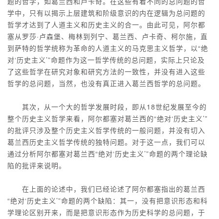
题的哲学，如葛兰西和卢卡奇。在这些有着不同的总问题的哲
学中，只有以揭示上层建筑和阶级意识的内在逻辑为总问题的
哲学才达到了人道主义和历史主义的合一。由此可见，阿尔都
塞从罗莎·卢森堡、梅林到列宁、葛兰西、卢卡奇、柯尔施，直
到萨特的哲学统称为革命的人道主义的马克思主义哲学，以“绝
对‘历史主义’”命题作为这一哲学传统的总问题，实际上只论及
了这些哲学在研究对象和研究方法的一致性，并没有进入这些
哲学的总问题，当然，也没有真正进入葛兰西哲学的总问题。
其次，从一个大的哲学发展时段，即从18世纪发展至今的
整个历史主义哲学来看，阿尔都塞对葛兰西的“绝对‘历史主义’”
的批评只涉及整个历史主义哲学传统的一般问题，并没有切入
葛兰西历史主义哲学传统的独特问题。对于这一点，我们可以
通过分析阿尔都塞对葛兰西“绝对‘历史主义’”命题的两个理论缺
陷的批评来说明。
在上面的论述中，我们已经论述了阿尔都塞指出的葛兰西
“绝对‘历史主义’”命题的两个缺陷：其一，没有把意识形态和科
学理论区别开来，而是把意识形态作为历史科学的总问题，于