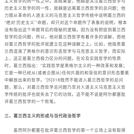
主义哲学的同一性之中。其结果是，他越是关注葛兰西哲学与
历史主义哲学的同一性，就越是远离葛兰西哲学的总问题；他
力图从革命的人道主义的马克思主义哲学传统中说明葛兰西的
“绝对‘历史主义’”命题，却只对这个命题作了表象的说明，根本
没有指出这个命题背后的隐秘的逻辑。因为没有把捉到葛兰西
哲学的总问题，所以，他对葛兰西哲学有着许多的误解，而他
对葛兰西哲学的批评就建立在这种误解之上。比如，他指责葛
兰西混淆了黑格尔的意识形态哲学与马克思主义哲学，而实际
上，这正是葛兰西极力区分的问题。在论及实践哲学的性质
时，葛兰西指出：“实践哲学是黑格尔主义的一种改革和发展；
它是一种已经从(或者企图从)任何片面的和盲信的意识形态要素
中解放出来的哲学。”[5]318既然不能进入葛兰西哲学的总问
题，那么，对葛兰西哲学总问题乃至对人道主义马克思主义哲
学传统的批评也就失去了它的功效。这不能不说是阿尔都塞批
评葛兰西哲学的一个败笔。
三、葛兰西主义的形成与当代政治哲学
虽然阿尔都塞在批评葛兰西哲学的第一个立场上没有取得