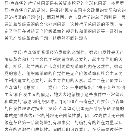
莎·卢森堡的哲学总问题是有关资本积累的全球化问题，按照罗
莎·卢森堡自己的话说，是探讨“现今帝国主义政策的实际和它的
经济根源的问题”[4]，而葛兰西、卢卡奇哲学的总问题则是上层
建筑和阶级意识的文化批判问题。这种哲学总问题的不同，决
定了他们在对待无产阶级革命的领导权和组织问题等一系列有
关无产阶级革命的问题上持截然不同的观点。
罗莎·卢森堡更看重经济发展的必然性，强调自发性是无产
阶级革命和社会主义民主制度建立的必要的、起主导作用的因
素，相反，葛兰西和卢卡奇则更重视革命的内在必然性，强调
党的意志、组织即革命的自觉性是无产阶级革命和社会主义民
主制度建立的必要的、起主导作用的因素。葛兰西在评价罗莎·
卢森堡的《总罢工——党和工会》一书时指出：“由于某些‘经济
主义’和自发主义的偏见，她大大地忽视了这些事件中非常普及
和重要的‘志愿’和组织因素。”[5]189卢卡奇在批评罗莎·卢森堡
的自发性理论时指出：罗莎·卢森堡对俄国无产阶级革命评价的
本质是“过高估计它的纯粹无产阶级性质，因此过高估计无产阶
级在革命第一阶段能够拥有和事实上的确拥有的外在力量以及
内在的清澈性和成熟性。同时我们可以看到，在反面是过低估