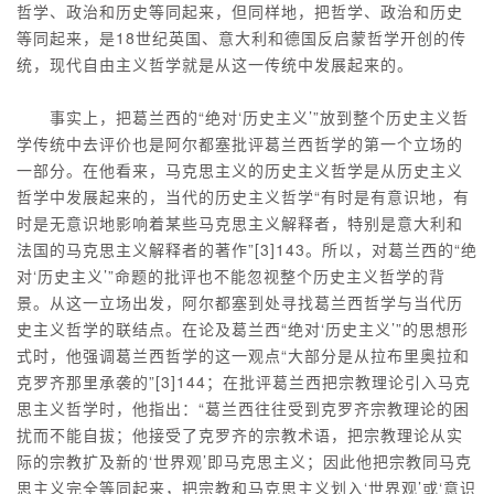
哲学、政治和历史等同起来，但同样地，把哲学、政治和历史
等同起来，是18世纪英国、意大利和德国反启蒙哲学开创的传
统，现代自由主义哲学就是从这一传统中发展起来的。
事实上，把葛兰西的“绝对‘历史主义’”放到整个历史主义哲
学传统中去评价也是阿尔都塞批评葛兰西哲学的第一个立场的
一部分。在他看来，马克思主义的历史主义哲学是从历史主义
哲学中发展起来的，当代的历史主义哲学“有时是有意识地，有
时是无意识地影响着某些马克思主义解释者，特别是意大利和
法国的马克思主义解释者的著作”[3]143。所以，对葛兰西的“绝
对‘历史主义’”命题的批评也不能忽视整个历史主义哲学的背
景。从这一立场出发，阿尔都塞到处寻找葛兰西哲学与当代历
史主义哲学的联结点。在论及葛兰西“绝对‘历史主义’”的思想形
式时，他强调葛兰西哲学的这一观点“大部分是从拉布里奥拉和
克罗齐那里承袭的”[3]144；在批评葛兰西把宗教理论引入马克
思主义哲学时，他指出：“葛兰西往往受到克罗齐宗教理论的困
扰而不能自拔；他接受了克罗齐的宗教术语，把宗教理论从实
际的宗教扩及新的‘世界观’即马克思主义；因此他把宗教同马克
思主义完全等同起来，把宗教和马克思主义划入‘世界观’或‘意识