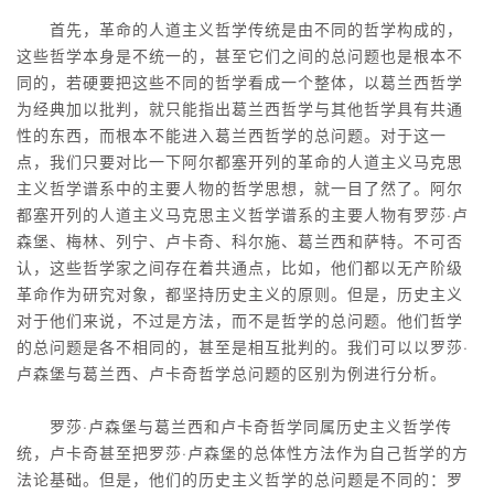
首先，革命的人道主义哲学传统是由不同的哲学构成的，
这些哲学本身是不统一的，甚至它们之间的总问题也是根本不
同的，若硬要把这些不同的哲学看成一个整体，以葛兰西哲学
为经典加以批判，就只能指出葛兰西哲学与其他哲学具有共通
性的东西，而根本不能进入葛兰西哲学的总问题。对于这一
点，我们只要对比一下阿尔都塞开列的革命的人道主义马克思
主义哲学谱系中的主要人物的哲学思想，就一目了然了。阿尔
都塞开列的人道主义马克思主义哲学谱系的主要人物有罗莎·卢
森堡、梅林、列宁、卢卡奇、科尔施、葛兰西和萨特。不可否
认，这些哲学家之间存在着共通点，比如，他们都以无产阶级
革命作为研究对象，都坚持历史主义的原则。但是，历史主义
对于他们来说，不过是方法，而不是哲学的总问题。他们哲学
的总问题是各不相同的，甚至是相互批判的。我们可以以罗莎·
卢森堡与葛兰西、卢卡奇哲学总问题的区别为例进行分析。
罗莎·卢森堡与葛兰西和卢卡奇哲学同属历史主义哲学传
统，卢卡奇甚至把罗莎·卢森堡的总体性方法作为自己哲学的方
法论基础。但是，他们的历史主义哲学的总问题是不同的：罗