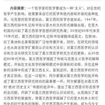
内容摘要：
一个哲学家的哲学要成为一种“主义”，对后世的
哲学产生影响，就需要来自它的哲学传统内部和外部的各种批
评。马克思的哲学是如此，葛兰西的哲学亦是如此。1947年，
葛兰西的狱中札记和书信以意大利文的形式编辑出版，在意大
利国内兴起了葛兰西哲学思想的研究热潮；20世纪60年代末至
70年代初，葛兰西的狱中札记和书信被翻译成英文，在欧洲、
拉丁美洲和北美等国家广泛地传播开来，同时，在研究的领域
上也从政治哲学扩展到认识论和方法论；对葛兰西哲学的认识
论和方法论研究又引起了葛兰西哲学研究方式的更新，从20世
纪80年代开始，葛兰西哲学摆脱了传统马克思主义哲学的解释
模式，开始在文化哲学的解释模式中获得新的诠释，并在这种
新的诠释中形成了葛兰西主义，直到这时，葛兰西哲学的时代
才真正到来。在这一过程中，阿尔都塞对葛兰西哲学的批评构
成了葛兰西哲学研究转向的最重要一环。阿尔都塞在对葛兰西
的“绝对‘历史主义’”命题的批评中，提出了葛兰西意识形态哲学
的总问题，开辟了对葛兰西哲学的认识论研究，从而揭示了葛
兰西哲学的普遍性，使葛兰西哲学超越了它的意大利本土和它
所处的时代条件的限制，在世界范围内产生影响，成为当今文