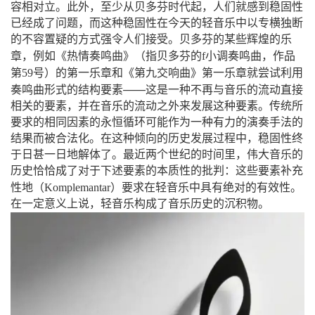
容相对立。此外，至少从贝多芬时代起，人们就感到稳固性
已经成了问题，而这种稳固性在今天的轻音乐中以专横独断
的不容置疑的方式强令人们接受。贝多芬的某些辉煌的乐
（
章，例如《热情奏鸣曲》
指贝多芬的
f
小调奏鸣曲，作品
）
第
59
号
的第一乐章和《第九交响曲》第一乐章就尝试利用
——
奏鸣曲形式的结构要素
这是一种不再与音乐的流动直接
相关的要素，并在音乐的流动之外来发展这种要素。传统所
要求的相同因素的永恒循环可能作为一种有力的演奏手法的
结果而被合法化。在这种倾向的历史发展过程中，稳固性终
于日甚一日地解体了。最近两个世纪的时间里，伟大音乐的
历史恰恰成了对于下述要素的本质性的批判：这些要素补充
（
）
性地
Komplemantar
要求在轻音乐中具有绝对的有效性。
在一定意义上说，轻音乐构成了音乐历史的沉积物。