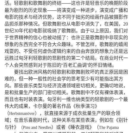
——
活。轻歌剧和歌舞剧的终结
这也许是轻音乐的晚期阶段
——
最为剧烈的历史现象
将演变成一种进步，演变成广播和
电影的技术与经济优势，这不同于拙劣的绘画作品被摄影作
品扼杀那种情况。但歌舞剧也从电影中消失了，在美国，
20
世纪
30
年代初电影就吸纳了歌舞剧。由于以上原因，我们对
于世界精神的信心也被动摇了：也许正是歌舞剧中非现实的
想象的东西完全不符合大众趣味。不管怎样，歌舞剧的嬉闹
戏耍的、不受任何虚伪逻辑约束的自由奔放的想象力还是远
远胜过匈牙利轻歌剧的悲剧性的第二个结局。在商业时代一
“
”
个人会突然感到对于陈旧的
百老汇曲调
的怀旧情绪。
要找出欧洲风格的轻歌剧和歌舞剧败坏的真正原因是困
难的，但一种一般性的社会学的思考至少有可能指出其方
向。那些音乐类型与经济流通领域密切相关，更确切地说，
是和批量生产的部门密切相关。歌舞剧中不仅有裸体表演，
而且也有时装表演。匈牙利一维也纳类型的轻歌剧的一个最
伟大的成果，卡尔曼的著名作品《秋季演习》
（
）
，就直接来源于成衣批量生产的联合领
Herbstmanöver
域；在音乐喜剧时代，这种关系在某些表演，例如在《别针
）
（
（
与针》
或者《睡衣游戏》
Pins
and
Needles
The
Pajama