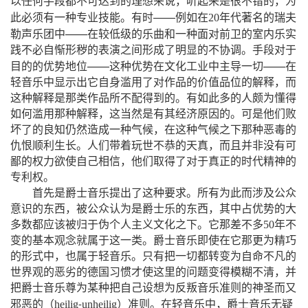
以任何手段都不可达到的理想来说，听起来是很不错的，为
——
此必须有一种专业技能。有时
例如在
20
年代著名的瑞夫
——
勒声乐团中
在较低级的乐曲和一种面对前卫的室内乐实
践不必自惭形秽的表演之间形成了明显的不协调。手段对于
——
——
目的的优势地位
这种优势在文化工业中主导一切
在
轻音乐中显示出它自身滥用了对作品的价值品位的解释，而
这种解释是那类作品所不配得到的。有如此多的人颇为懂得
如何滥用那种解释，这当然是有其经济原因的。可是他们败
坏了的良知仍然造成一种气候，在这种气候之下那种恶毒的
仇恨顺利生长。人们带着玩世不恭的天真，而且并非没有可
鄙的权力欲使自己相信，他们取得了对于真正的时代精神的
专利权。
首先是爵士音乐提出了这种要求。所有为此而涉及公众
意识的东西，被公众认为是爵士乐的东西，其中占优势的大
多数都应该被归于伪个人主义文化之下。它那差不多
50
年不
变的基本观念就属于这一类。爵士音乐即使在它那更为精巧
的形式中，也属于轻音乐。只有把一切都转变为自命不凡的
世界观的恶劣的德国习惯才使这里的问题变得模糊不清，并
把爵士音乐尊为某种把自己设想为反叛音乐准则的神圣而又
（
）
邪恶的
heilig
unheilig
准则。在轻音乐中，爵士音乐无疑
-