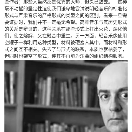
些作者；那些人当然都是优秀的大师，但久已故去。
这种
毫不动摇的坚定性迫使我们谦卑地尝试说明轻音乐的标准化
形式与严肃音乐的严格形式的类型之间的区别，看来一旦需
要证据时，我们并不一定毫无希望。高雅音乐与其历史形式
的关系是辩证的，这种关系在那些形式上打出火花，熔化他
们，使之熔解，又在融合中重生。另一方面，轻音乐像使用
空罐子一样利用这种类型，材料被硬塞入其中，而材料和形
式之间互不相关。失去了与形式的联系，本质也就枯萎了，
但同时也架空了形式，使其不再能为乐曲的组织结构服务。