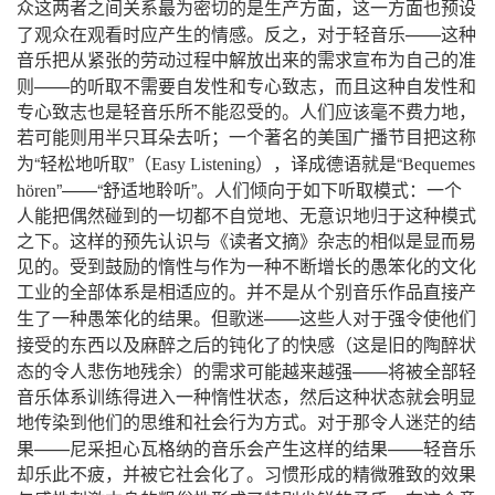
众这两者之间关系最为密切的是生产方面，这一方面也预设
——
了观众在观看时应产生的情感。反之，对于轻音乐
这种
音乐把从紧张的劳动过程中解放出来的需求宣布为自己的准
——
则
的听取不需要自发性和专心致志，而且这种自发性和
专心致志也是轻音乐所不能忍受的。人们应该毫不费力地，
若可能则用半只耳朵去听；一个著名的美国广播节目把这称
“
”（
）
“
为
轻松地听取
Easy
Listening
，译成德语就是
Bequemes
”——“
”
hören
舒适地聆听
。人们倾向于如下听取模式：一个
人能把偶然碰到的一切都不自觉地、无意识地归于这种模式
之下。这样的预先认识与《读者文摘》杂志的相似是显而易
见的。受到鼓励的惰性与作为一种不断增长的愚笨化的文化
工业的全部体系是相适应的。并不是从个别音乐作品直接产
——
生了一种愚笨化的结果。但歌迷
这些人对于强令使他们
（
接受的东西以及麻醉之后的钝化了的快感
这是旧的陶醉状
）
——
态的令人悲伤地残余
的需求可能越来越强
将被全部轻
音乐体系训练得进入一种惰性状态，然后这种状态就会明显
地传染到他们的思维和社会行为方式。对于那令人迷茫的结
——
——
果
尼采担心瓦格纳的音乐会产生这样的结果
轻音乐
却乐此不疲，并被它社会化了。习惯形成的精微雅致的效果