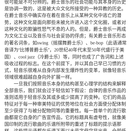
很可能是不可分辨的。爵士音乐的社会功能与其本身的历史
是协调一致的，这是被大众文化所接受的一种异教的历史。
在爵士音乐中确实存在着在音乐上从某种文化中逃亡的潜
进入
势，这种文化是面向那些未被允许
这个文化圈，或者对
这种文化的欺骗性怒气不息的人的。但是，爵士音乐一再成
为文化工业以及音乐与社会妥协的俘虏；有关爵士音乐形态
（
）
（
的著名词条，如
swing
摇摆舞爵士乐
、
be
bop
此语通常
-
“
”
音译为
比博普爵士乐
，
20
世纪
40
年代末至
50
年代盛行于美
）
（
）
国
、
cool
jazz
冷爵士乐
等，同时也成了广告词和上述
吸收过程的标志。在这个前提下，并以其自己早已习惯的方
式，轻音乐很难从自身内部发生爆炸性的变革，就像轻音乐
领域很难超越自身向外扩展一样。
一旦我们按照音乐本身的结构甚至心理学的结构来解释
全部音乐，我们就会过于轻信如下假设：自律的音乐作品的
准则适用于轻音乐及其或多或少提高了的变种。它们的商品
特征对于每一种审美特征的优势地位在社会方面使分配体制
至少获得了与被分配物同等的重要性。每一首单个的流行歌
曲都是它自身的广告宣传品，它的标题具有虚夸性，就像美
国印制的流行歌曲的乐谱所附带的重述了标题的提示语那
样，这些提示语都在乐谱下面以大号字母突显出来。全部低