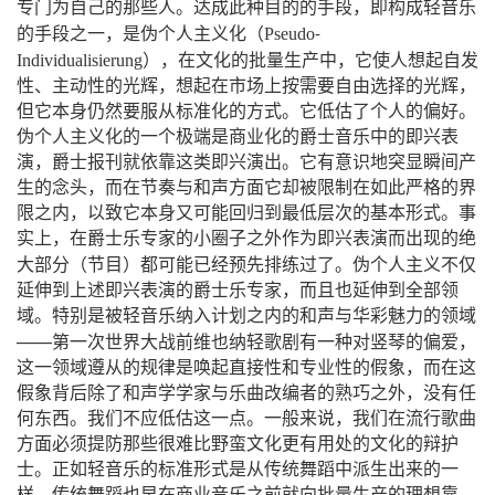
专门为自己的那些人。达成此种目的的手段，即构成轻音乐
（
的手段之一，是伪个人主义化
Pseudo
-
）
Individualisierung
，在文化的批量生产中，它使人想起自发
性、主动性的光辉，想起在市场上按需要自由选择的光辉，
但它本身仍然要服从标准化的方式。它低估了个人的偏好。
伪个人主义化的一个极端是商业化的爵士音乐中的即兴表
演，爵士报刊就依靠这类即兴演出。它有意识地突显瞬间产
生的念头，而在节奏与和声方面它却被限制在如此严格的界
限之内，以致它本身又可能回归到最低层次的基本形式。事
实上，在爵士乐专家的小圈子之外作为即兴表演而出现的绝
（
）
大部分
节目
都可能已经预先排练过了。伪个人主义不仅
延伸到上述即兴表演的爵士乐专家，而且也延伸到全部领
域。特别是被轻音乐纳入计划之内的和声与华彩魅力的领域
——
第一次世界大战前维也纳轻歌剧有一种对竖琴的偏爱，
这一领域遵从的规律是唤起直接性和专业性的假象，而在这
假象背后除了和声学学家与乐曲改编者的熟巧之外，没有任
何东西。我们不应低估这一点。一般来说，我们在流行歌曲
方面必须提防那些很难比野蛮文化更有用处的文化的辩护
士。正如轻音乐的标准形式是从传统舞蹈中派生出来的一
样，传统舞蹈也早在商业音乐之前就向批量生产的理想靠