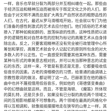
一样，音乐也早就分裂为两部分并互相纠缠在一起。那些由
于经济压迫和精神压迫而被排斥于既定文化之外的人们，那
些由于对文明不满而总是扩大再生产自然状态的粗野品性的
人们，在古代，最迟从罗马滑稽戏开始，社会就以专门为他
们准备的感性刺激式的艺术去应付他们。他们低俗的艺术被
掺入了那种如痴如醉的、放荡纵欲的性质，这种性质把以进
步的逻辑性和对自然本性的控制为标记的高雅艺术从自身排
除出去。反之，只要客观精神还没有完全被行政管理中心所
筹划和掌控，高雅艺术就会令人记起它的原则所包含的对
大
多数人的不公正性。它一直感受到需要其他某种东西，需要
某种与形式的审美意志相对抗，并可以充当那种意志的试金
石的东西；这样一来，不管是有意还是无意，它都要吸收低
俗音乐的因素。古老的滑稽模仿的习惯，给普通的曲调填上
宗教性歌词的做法，都证明了这一点。巴赫甚至在他的器乐
曲中也并不蔑视借用低俗音乐，例如他的《哥德堡变奏曲》
中的幻想曲就是这样。而且，不管是海顿、《魔笛》所体现
的莫扎特，还是贝多芬，如果没有已分裂的高低两个领域之
间的互相影响都是不可想象的。两个领域在最高的风格化中
得以互相调和，就像摇摇摆摆地走在狭窄的山脊上一样，其