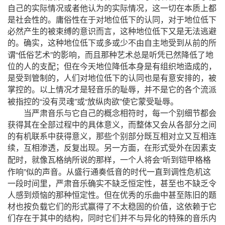
自己的实际情况或者他认为的实际情况，这一切在本质上都
是社会性的。庸俗性在于对地位低下的认同，对于地位低下
必然产生的被束缚的意识而言，这种地位低下又是无法逃避
的。确实，这种地位低下或多或少不由自主地受到从前的所
“
”
谓
低俗艺术
的影响，而且那种艺术总是听凭已然降低了地
位的人的支配；但在今天地位降低本身是有组织地造成的，
是受到管制的，人们对地位低下的认同也是有意安排的，被
掌控的。以上情况才是轻音乐的耻辱，并不是它的各个流派
“
”
“
”
被指控的
没有灵魂
或
放纵肉欲
使它蒙受耻辱。
当严肃音乐与它自己的概念相符时，每一个别细节都会
获得其在全部过程中的具体意义，而整体又会从各部分之间
的有机联系中获得意义，那些个别部分既互相对立又互相连
续，互相渗透，反复出现。另一方面，在形式受外在因素支
“
配时，就像瓦格纳所说的那样，一个人将会
听到铠甲格格
”
作响
似的声音。从盛行通奏低音
的时代一直到调性危机这
一段时间里，严肃音乐确实不缺乏恒定性，甚至也不缺乏令
人感到烦恼的那种恒定性。但在优秀的乐曲中甚至陈旧的题
材也按负载它们的形式赢得了不太稳固的价值，这依赖于它
们存在于其中的结构，同时它们并不与异化的特殊的音乐内