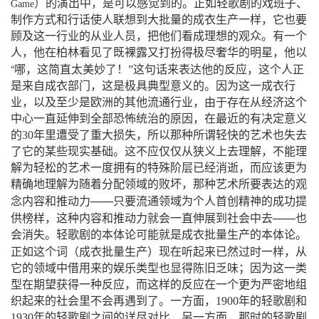
）
的演出中，是可以感觉到的。正如轻歌剧的戏班子、
Game
制作方式和行话使人联想到大批量的成衣生产一样，它也要
顾及这一行业的从业人员，把他们看成理想的观众。有一个
人，他在柏林看见了既裸露又打扮得极尽奢华的明星，他以
“
哪，这简直太美妙了
！
”
这句话来表达他的反应，这个人正
是来自成衣部门，这是极具典型意义的。因为这一成衣行
业，以及至少是欧洲的其他流通行业，由于存在从经济这个
中心一直延伸到全部恐怖统治的原因，在最近的有决定意义
的
30
年里遭受了重大损失，所以那种所谓轻快的艺术也失去
了它的某些现实基础。这不应仅仅从狭义上去理解，不能理
解为轻松的艺术一度拥有的特殊阶层已经消逝，而应该更为
精确地理解为随着分配领域的败坏，那种艺术所要表达的观
——
念内容和推动力
只要流通领域为个人首创精神的成功提
——
供榜样，这种内容和推动力就会一直伸展到社会中去
也
会消失。轻歌剧的本体论可能就是成衣批量生产的本体论。
（
）
正如这个词
成衣批量生产
现在听起来已然过时一样，从
它的领域中借用来的娱乐类型也显得陈旧乏味；因为这一类
型在期望获得一种反应，而这样的反应在一个更为严密地组
织起来的社会里不会再遇到了。一方面，
1900
年的轻歌剧和
1930
年的轻歌剧之间的详尽对比，另一方面，那时的轻歌剧