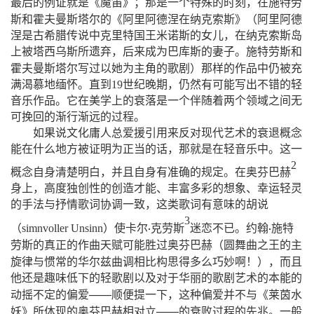
最后的例证就是《魔笛》；那是一个特殊的时刻，在施特劳
（
斯和霍夫曼斯塔尔的《阿里阿德涅在纳克索斯》
阿里阿德
涅是古希腊传说中克里特国王米诺斯的女儿，在纳克索斯岛
上被塔西乌斯所遗弃，后来成为巴库斯的妻子。施特劳斯和
）
霍夫曼斯塔尔写过以她为主角的歌剧
那样的作品中仍被充
满渴慕地缅怀。直到
19
世纪晚期，仍然有可能写出不错的轻
音乐作品。它在美学上的衰落是一个伴随着两个领域之间无
可挽回的渐行渐远的过程。
如果说文化庸人总爱援引用来反对现代艺术的衰退概念
能在什么地方被证明为正当的话，那就是在轻音乐中。这一
2
概念自身清楚明白，并且自身有准确的规定。在奥芬巴赫
身上，高度独创性的创造才能、丰富多彩的想象、幸运轻灵
的手法与抒情歌词协调一致，
这类歌词有意味的胡说
3
（
）
simnvoller
Unsinn
使卡尔
克劳斯
迷恋不已。约翰
施特
·
·
（
劳斯的真正的作曲天赋可能胜过奥芬巴赫
圆舞曲之王的主
！）
旋律与惯常的华尔兹曲调相比构思得多么巧妙啊
，而且
他还是趣味低下的轻歌剧以及对于华丽的歌剧艺术的本能的
——
动摇不定的偏爱
顺便提一下，这种偏爱并不与《莱茵水
——
妖》所体现的奥芬巴赫相对立
的衰败过程的先兆。一般