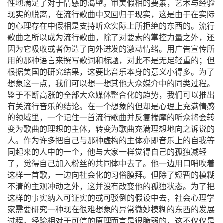
性地满足了对于情感的渴望。审美假相的要素，艺术与经验
现实的脱离，在流行歌曲中又回归于现实，这是由于在实际
的心理存在中假相是支持听众实际上所拒绝的东西的。流行
歌曲之所以成为流行歌曲，除了对要素的掌控力量之外，还
因为它吸收或者伪造了向外迸发的激动情绪。用广告宣传所
用的那种语言来撰写歌词和标题，对此不是无足轻重的；但
根据美国的研究结果，这要比音乐本身的意义小得多。为了
想象这一点，我们可以想一想其他大众媒介中的同类过程。
鉴于不断高涨的全部大众媒体整合化的趋势，我们可以推出
有关流行音乐的结论。在一个想象的但却是心理上充满情感
的领域里，一个记住一首流行歌曲并反复揣摩的听众将会转
变为歌曲的理想的主体，转变为歌曲充满理想地向之诉说的
人。作为许多把自己与那种虚构的主体亦即音乐上的自我等
同起来的人中的一个，他与大家一样觉得自己的孤独减轻
了，觉得自己加入粉丝的共同体中去了。他一边用口哨吹着
这样一首歌，一边向社会化的习俗膜拜。但除了短暂的模糊
不清的主观冲动之外，这并没有改变他的孤独状态。为了把
这样的事实纳入可证实的或可驳倒的假设中去，社会心理学
家需要研究一种现在很难想象的异常微妙模糊的东西的发展
过程。经验相对于可信的原理而言是很脆弱的，这不仅仅是