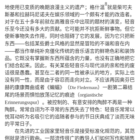
8
地使用已变质的晚期浪漫主义的遗产；格什温
就是柴可夫
斯基和拉赫玛尼诺夫在娱乐领域的一个颇有才能的改造者。
对于在五十多年前就在高雅音乐中出现的题材的演变，轻音
乐至今还没有多大的贡献。它可能并不抗拒新鲜事物。但它
使新事物失去作用，同时也阻碍了它的发展，因为它只把新
——
东西
包括某些爵士风格的显然是冒险的不谐和音在内
——
都当作单纯补充僵化传统的音乐语言的鲜艳色彩和装饰
品。它既没有掌握新东西所蕴含的力量，也没有正确地把它
们结合起来。因此，有关某些轻音乐与现代派的亲和性的废
话很是愚蠢。甚至在二者的同一性被承认的地方，实际上也
没有同一性，而是由于容忍而走向对立。不应该再因奥芬巴
（
）
赫的康康舞曲或者《蝙蝠》
一剧第二幕结
Die
Fledermaus
（
尾的场景而惧怕放荡记忆的痕迹
orgiastische
）
Erinnerungsspur
。被控制的、有意安排的陶醉不再是一种
陶醉。常常自诩为不寻常的东西失去了特色：轻音乐常常以
悦耳动听
为名吸引它的追随者参与的节日庆典成了淡而无味
的平常日子。
在先进的工业国家里轻音乐是接受标准化规范的，其范
例就是流行歌曲。一部流传很广的教导人们如何写作和销售