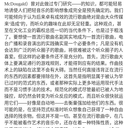
）
做
——
McDougald
曾对此
过专门研究
的知识，都可能轻易
地诱使人们把轻音乐的影响想象成完全是预先确定的。我们
可能倾向于认为后来卓有成效的流行歌曲绝对是由大众传媒
“
”
来
造成
的，而听众的趣味在此却无足轻重。这种观点，甚
至在文化工业的霸权总揽一切的当代条件下，也是过于粗浅
了。要想使一首流行歌曲名副其实地成为一首流行歌曲，电
台广播和录音演出的实践确实是一个必要条件；凡是没有机
会达到广泛的听众圈子的歌曲，将很难被这个听众圈子的人
喜爱。但这样的必要条件还不是充分的。首先，流行歌曲大
体上要满足通行的游戏规则，才能得到应有的结果。作曲技
术上的缺陷在
这里不会有大碍。当然任何直接违背正在流行
的东西的因素都要排除在外，这首先是指明显属于被认为早
已过时的范式的东西，或者那种实际上更多地运用现代手法
而不是习惯手法的技术。规范化的模式尽管最初已被人为地
操控，却仍然会转变为听众反应的模式，而且听众很快就运
——
——
用它们
好像是自动地
去衡量强加给他们的东西。很
可能的是，在坚持范式标准时听众想象自己获得了一种自由
选择的残余物。但这并不是一切。甚至在流行歌曲中，在几
乎不能被看作艺术的音乐中，还存在着一种特殊性质，这种