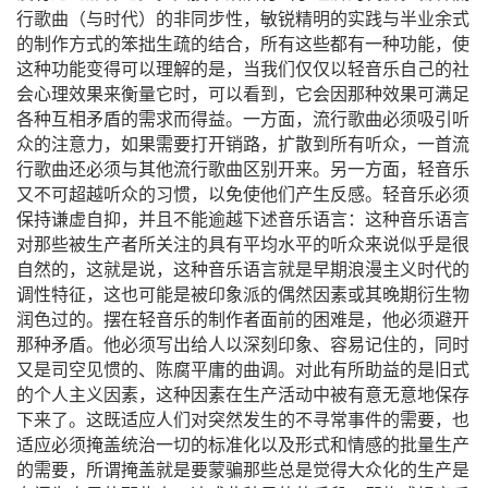
（
）
行歌曲
与时代
的非同步性，敏锐精明的实践与半业余式
的制作方式的笨拙生疏的结合，所有这些都有一种功能，使
这种功能变得可以理解的是，当我们仅仅以轻音乐自己的社
会心理效果来衡量它时，可以看到，它会因那种效果可满足
各种互相矛盾的需求而得益。一方面，流行歌曲必须吸引听
众的注意力，如果需要打开销路，扩散到所有听众，一首流
行歌曲还必须与其他流行歌曲区别开来。另一方面，轻音乐
又不可超越听众的习惯，以免使他们产生反感。轻音乐必须
保持谦虚自抑，并且不能逾越下述音乐语言：这种音乐语言
对那些被生产者所关注的具有平均水平的听众来说似乎是很
自然的，这就是说，这种音乐
语言就是早期浪漫主义时代的
调性特征，这也可能是被印象派的偶然因素或其晚期衍生物
润色过的。摆在轻音乐的制作者面前的困难是，他必须避开
那种矛盾。他必须写出给人以深刻印象、容易记住的，同时
又是司空见惯的、陈腐平庸的曲调。对此有所助益的是旧式
的个人主义因素，这种因素在生产活动中被有意无意地保存
下来了。这既适应人们对突然发生的不寻常事件的需要，也
适应必须掩盖统治一切的标准化以及形式和情感的批量生产
的需要，所谓掩盖就是要蒙骗那些总是觉得大众化的生产是