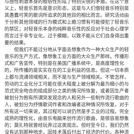
与感性刺激本身的粗俗性形成了特别尖
锐的矛盾。在这个意
义上，轻音乐首先是意识形态，这是与人们借轻音乐特别是
其愚蠢可笑的歌词所追求的其他目的相比而言。研究活动由
于分析其他领域的行为模式和上瘾习惯有可能侵犯了轻音乐
的禁区；对轻音乐本身的纯粹音乐性的反应对于社会心理学
而言过于非专业化，过于模糊，以致不能从它们自身得出重
要的结果。
但我们不能过分地从字面去想象作为一种大众生产的轻
音乐的生产方式，像想象工业方面的大众生产那样。传播形
式和广告宣传，特别是在美国广播系统中，是高度理性化
的，所传播的是实实在在的工业利益的信息。但这一切本质
上都与流通领域相关，而不是与生产领域相关。不管怎样，
劳动的工业化分工可能在很大程度上被分解为最为细小的与
范式完全吻合的组成部分之类的情况所恢复，或者因生产者
被划分为抱有所谓突发观念的人和另外一些制作流行歌曲的
人，被划分为抒情歌词作者和改编者这种情况所恢复，对于
所有这一切来说，其过程可以说仍然是手工业的过程。完全
成熟的理性化，由音乐电脑来创作流行歌曲，是很容易想象
的；莫扎特就曾经玩弄过这类观念。但时至今日，我们仍然
没有达到那种地步。因技术落后付出了经济的代价。各种流