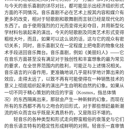
与今天的音乐喜剧的详尽对比，都可能显示出经济组织形式
方面的不同情况。音乐喜剧不必在艺术上按其内容和媒介有
更多的改变，相对于轻歌剧和歌舞剧而言就已经是现代化的
东西了。由于使用强烈的灯光而变得光彩夺目，并用新型化
学材料包装起来的演出，今天的轻歌剧及同类艺术形式变得
粗枝大叶，而且，如果可以这么说的话，这与它的观众有密
切关系；同时，音乐喜剧又在一定程度上把电影的物象化技
——
术手段送回音乐舞台。音乐喜剧，例如《美丽妇人》
它
在音乐方面甚至没有满足对于独创性和丰富想象的最为常见
的要求，在全世界范围内的胜利，可能正与上述情况相关。
音乐语言的兴奋作用，更准确地说几乎是科学地计算出来的
效应，走得太远了，以致不再有可能使得在一种销售技术的
意义上彻底组织起来的演出产生自明和自然
的幻象。如果从
（
一切不同于精心策划的效应的宇宙
Kosmos
，指总体情
）
况
的东西隔离出来，那就会产生一种新鲜的幻象，而现在
所有的东西都不再与之吻合的旧形式，对于那些想赶最新潮
流的听众而言似乎既是天真质朴的，又是陈旧不堪的。
轻音乐的各种类型和形式走向野蛮粗俗的衰落史与它们
的音乐语言特有的稳定性形成鲜明的对照。轻音乐一直审慎