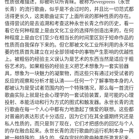
（
性质很难描述，却被听众所青睐。被称为
evergreens
永世
）
长青
的流行歌曲，似乎是不会过时的，并且比一切范式都
活得更长久，这类歌曲证实了上面所说的那种性质的存在。
值得尝试的是去追溯和考查这种永世长青之作的历史，看一
看它在何种程度上是由文化工业的选择所创造出来的，在何
种程度上是由它们至少在相当长的时间里区别于短命作品的
性质而自我保存下来的。但它那被文化工业所利用的永不枯
萎的性质首先建立在对全部领域中的事物产生影响的优越性
上。被粗俗的经验主义误认为是艺术的东西当然是适应于粗
俗艺术的。如果粗俗的经验主义把艺术想象为一套实验器
具，想象为一块魅力的凝聚物，而这些只有通过对受试者的
——
反应的观察和分析才能认清
任何一个了解事物本身的人
都被认为是受试者范围内的一个特殊情况，那么每一首流行
歌曲实际上就是社会心理学的一套试验装置，是可能的心理
投射、本能活动和行为方式的图式和触发器。永世长青的流
行歌曲在每一个人心中都有力地激起了情爱的联想。这些都
对普遍的表达形式十分适应，因为它们在其全盛期终究还是
私人性质的，而只是到了现在，它们才把感伤的回忆与个人
的存在融合起来。永世长青的流行歌曲的运行机制本身一再
被一种特殊的、持久的、保存完好的歌曲种类所激发起来，