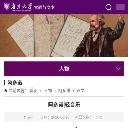
人物
阿多诺
当前位置：
首页
>
人物
>
阿多诺
>
正文
阿多诺|轻音乐
浏览次数：
作者：
日期：2026-05-20
142