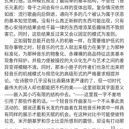
（
式来打造。这种模式规定了最简单的基本结构，不管在
音
）
乐元素的
骨干之间会有什么样的变体出现。复杂情况依然
如故：流行歌曲向后倒退，通向不多的几个被认为属于厌恶
的基本知觉范畴。没有什么真正新鲜的东西可能出现，只有
悉心安排的结果会给千篇一律的东西增添某些趣味而不致损
害它。同时，这些结果反过来又会以固
定的模式为准则。
正如弱智总能开启惊人的机敏一样，在需要维护低劣的
现存事物之时，轻音乐的代言人就出来极力在美学上为那种
标准化，为那种音乐的物象化、赤裸裸的商品特征这类基本
现象作辩护，并极力使被操控的大众化生产与艺术之间的差
异变得模糊不清。同时，那本小册子的作者们也急忙出来把
轻音乐的机械模式与规范化的高级形式的严格要求相提并
“
论。
在诗歌中几乎没有比商籁体更严谨的了，但一切时代
——
最伟大的诗人却也都能把不朽的美
这里就取其字面意义
——
”——
嵌入其小巧有限的结构中去。
这里我一字不差地
引用了那些作者的话。一个轻音乐作曲家与一个不从事此类
活动的、据说还蓄有长发的作曲者在其他音乐种类中一样具
有同样的展示才能和天赋的机会。在这种对比中可能使彼特
拉克、米开朗基罗和莎士比亚所感到的震惊，却没有打动那
10