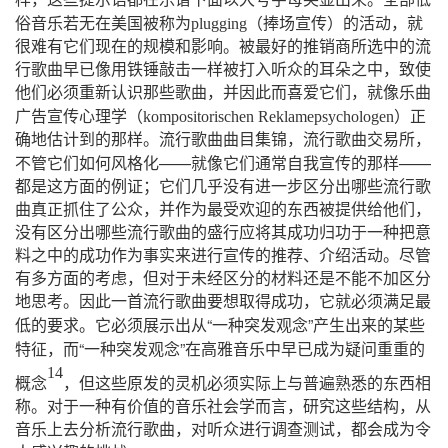
（
）
俗音乐若无在美国被称为
plugging
捧场宣传
的活动，就
很难有它们现在的规模和影响。被最好的推销商所选中的流
行歌曲早已像用铁锤敲击一样被打入听众的耳朵之中，致使
他们必须重新认识那些歌曲，并因此而喜爱它们，就像乐曲
（
）
广告宣传心理学
kompositorischen
Reklamepsychologen
正
确地估计到的那样。流行歌曲曲目集锦，流行歌曲交易所，
——
——
不管它们如何风格化
就像它们通常自我宣传的那样
都是这方面的例证；它们几乎没有进一步区分出哪些流行歌
曲真正抓住了公众，并作为最受欢迎的东西被
提供给他们，
没有区分出哪些流行歌曲的盛行应将其成功归功于一种把意
料之中的成功作为事实来进行宣传的推荐、介绍活动。尽管
有多方面的考虑，但对于未经区分的材料还是不能不加区分
地思考。因此一首流行歌曲要想取得成功，它就必须满足最
“
”
低的要求。它必须展示出从
一种突发观念
产生出来的某些
“
”
特征，而
一种突发观念
在高雅音乐中早已成为疑问重重的
14
概念
，但这些原发的灵机必须实际上与普遍熟悉的东西相
称。对于一种有价值的音乐社会学而言，研究这些结构，从
音乐上去分析流行歌曲，对听众进行调查测试，都会成为令