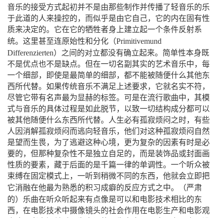
音乐的接受方式起初并不是由那些制作并传播了轻音乐的乐
于此道的人来操控的，而似乎是由它自己，它的内在固有性
质来决定的。它在它的牺牲者身上建立起一个条件反射系
（
统。这里甚至连原始性和分化
Primitivemund
）
Differenzierten
之间的对立都没有确立起来。简单性本身既
不是优点也不是缺点。但在一切名副其实的艺术音乐中，每
一个细部，即使是最简单的细部，都不能被随便什么其他东
西所代替。如果传统音乐不满足上述要求，它就名实不符，
尽管它带有名声最为显赫的标签。可是在流行歌曲中，其模
式与音乐的具体过程是如此脱节，以致一切结构成分都可以
被其他随便什么东西所代替。人生必有孤寂烦闷之时，有些
人因消解孤寂烦闷而逃向轻音乐，他们对这种孤寂烦闷自然
是望而生畏，为了逃避这种心境，更为复杂的因素有时是必
要的，但那种复杂性不是独立自足的，而是装饰品或封面画
性质的要素，藏于后面的是千篇一律的单调性。一个听众被
束缚在固定模式上，一听到稍微不同的东西，他就会立即把
（
它消融在他最为熟悉的积习成癖的反应方式之中。
严肃
）
的
乐曲在听众听起来有点像是可以和电影技术相比的东
西，在电影技术中摄像镜头的社会作用在电影生产和电影观