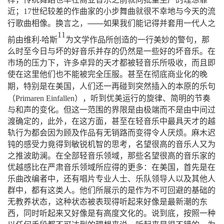
近；
17
世纪较差的作曲家的小步舞曲就很不幸地与今天的流
——
行歌曲相像。换言之，
如果我们能记得并套用一代人之
11
前由维利
哈斯
为文学作品所创造的一行美妙的警句，那
·
么时至今日与坏的好音乐并存的仍然是一些好的坏音乐。在
市场的压力下，许多卓异的天才都被轻音乐所吸收，而且即
使在这里他们也不能被完全压服。甚至在彻底商业化的晚
插入
期，特别是在美国，人们还一再碰到突然
的本原的乐句
（
）
Primaren
Einfallen
，听到优美运行的旋律、简明的节奏
与和声的变化。但这一范围的界限是由极端而不是由中间过
渡确定的，此外，在这方面，甚至在轻音乐中最具天才的越
轨行为都会因为顾及作品有无销路而变得令人厌烦。麻木迟
钝的感受力竟得到敏锐机智的思考，名望很高的音乐人又为
之推波助澜。在全部轻音乐领域，那些名望很高的音乐家的
优越感比在严肃音乐领域所应得的更多：在美国，首先是在
乐曲改编者中，还有唱片专业人士、乐队领导人以及其他人
群中，都有这类人。他们所展示的是作为不可回避的基础的
无教养状态，这种状态被表现得听起来好像是最新潮的东
西，同时听起来又好像是有高度文化的。说到底，按照一种