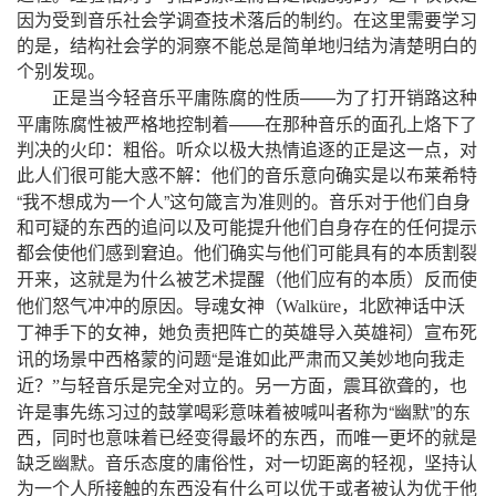
因为受到音乐社会学调查技术落后的制约。在这里需要学习
的是，结构社会学的洞察不能总是简单地归结为清楚明白的
个别发现。
——
正是当今轻音乐平庸陈腐的性质
为了打开销路这种
——
平庸陈腐性被严格地控制着
在那种音乐的面孔上烙下了
判决的火印：粗俗。听众以极大热情追逐的正是这一点，对
此人们很可能大惑不
解：他们的音乐意向确实是以布莱希特
“
”
我不想成为一个人
这句箴言为准则的。音乐对于他们自身
和可疑的东西的追问以及可能提升他们自身存在的任何提示
都会使他们感到窘迫。他们确实与他们可能具有的本质割裂
（
）
开来，这就是为什么被艺术提醒
他们应有的本质
反而使
（
他们怒气冲冲的原因。导魂女神
Walküre
，北欧神话中沃
）
丁神手下的女神，她负责把阵亡的英雄导入英雄祠
宣布死
“
讯的场景中西格蒙的问题
是谁如此严肃而又美妙地向我走
近
？
”
与轻音乐是完全对立的。另一方面，震耳欲聋的，也
“
”
许是事先练习过的鼓掌喝彩意味着被喊叫者称为
幽默
的东
西，同时也意味着已经变得最坏的东西，而唯一更坏的就是
缺乏幽默。音乐态度的庸俗性，对一切距离的轻视，坚持认
为一个人所接触的东西没有什么可以优于或者被认为优于他