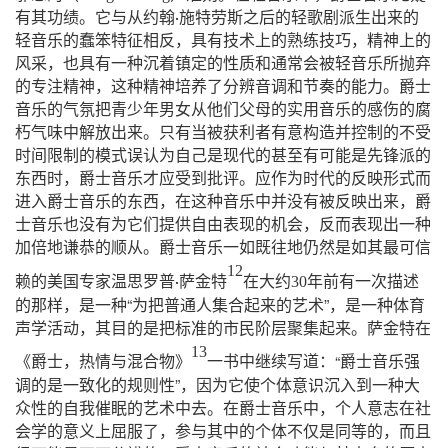
有其功绩。它与从约翰
施特劳斯之后的轻歌剧派生出来的
·
轻音乐的蠢笨特征相反，具有技术上的熟练技巧，精神上的
风采，也具有一种沉着镇定的性质和通常会被轻音乐所抛弃
的专注精神，这种精神培养了分辨音调和节奏的能力。爵士
音乐的气氛把青少年男女从他们父母的实用音乐的感伤的腐
朽气味中解放出来。只有当被获利者有意构造并控制的不受
时间限制的模式误认为自己是现代的甚至有可能是先锋派的
东西时，爵士音乐才应受到批评。应作为时代的反映形式而
进入爵士音乐的东西，在这种音乐中并没有被反映出来，爵
士音乐也没有为它们提供自由表现的机会，反而表现出一种
加倍地谦恭的顺从。爵士音乐一如既往地仍然是如其最可信
12
赖的美国专家温思罗普
萨金特
在大约
30
年前有一次描述
·
“
”
的那样，是一种
为把普通人集合起来的艺术
，是一种体育
声学活动，其目的是把标准的市民阶层聚集起来。萨金特在
13
“
《爵士，热情与混合物》
一书中继续写道：
爵士音乐强
”
调的是一致化的规则性
，因为它使个体意识沉入到一种大
众性的自我催眠的艺术中去。在爵
士音乐中，个人意志在社
会学的意义上屈服了，参与其中的个体不仅是同等的，而且