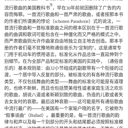
9
流行歌曲的美国教科书
，早在
30
年前就因删除了广告的内
容而悔罪。一首流行歌曲和一首严肃的歌曲，或者按那本书
（
）
的作者们所谓美的悖论
schonen
Paradoxie
式的说法，一
首流行歌曲和一首标准歌曲之间的根本区别在于一首流行歌
曲的曲调和歌词可能包含在一种僵化而又严格的模式之中，
而严肃歌曲则允许作曲家自由地独立自主地去创造。那本手
“
”
册的作者们毫不犹豫地称通俗音乐为
定制的
，这是通常专
门用于机动车的惯用语言。标准化从作品总体一直延伸到个
（
别细节。在为全部产品制定标准的美国的实践中，
通俗音
）
乐的
基本规则是：由
32
小节组成的副歌带有一个衔接的过
渡，一个居中导入反复的部分。被标准化的有各种流行歌曲
——
类型，不仅包括舞曲的类型
舞曲的标准化可能是有道理
的，也绝不新鲜，而且也包括赞美母性或者家庭生活之欢乐
的歌曲，胡说八道或者新颖别致的歌曲，伪造的儿歌或者失
——
去女友时的哀歌。最后这种哀歌
这可能是所有通俗歌曲
——
中流行最广的
在美国有一个家喻户晓的名字，它被称为
“
”（
）
叙事谣曲
Ballad
。最重要的是，每一首流行歌曲的韵
律与和声以及每一个别部分的开头和结尾都必须按照标准模