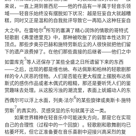
——
来说，一直上溯到普西尼
他的作品有一半属于轻音乐领
——
域
轻音乐始终没有摆脱如下状况：越是狂妄自大就越糟
糕，同时又正是温和的自我批评导致它一再陷入这种狂妄自
4
大之中。在雷哈尔
所写的塞满了精心润饰的情歌的哥特式
轻歌剧《弗里德里克》中，那种被吹胀了的弱智本性达到了
顶点。那些步奥芬巴赫和施特劳斯后尘的人很快就把他们留
——
下的遗产浪费掉了。在他们那些直接的后继者
他们之中
5
如雷库克
等人还保存了某些全盛之日所遗留下来的东西
——
之后，出现的都是维也纳、布达佩斯和柏林的轻歌剧那
样的令人厌恶的怪物。人们是否能在更大程度上摆脱布达佩
斯式的感伤作品或者木偶式的粗糙，那还是要听凭人们的鉴
赏趣味去处理。从这股污浊的潮流里，表面上妩媚动人的东
6
西偶尔可以浮上水面，列奥
法尔
的某些旋律或奥斯卡
施特
·
·
7
劳斯
的真实的、灵感突显的乐句就属于这一类。
如果世界精神在轻音乐中可能迷失方向，那是它在实现
（
）
自己的合理性
过程中的一个回旋
。轻歌剧和歌舞剧均已
枯萎坏死，但它正准备要在音乐喜剧中迎接兴高采烈的复