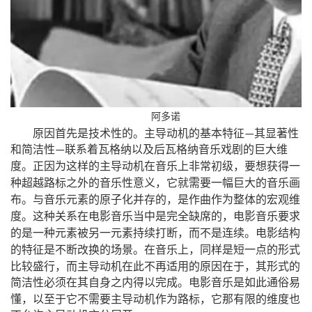
阿多诺
原因首先是技术性的。主导动机的基本特征
其显著性
—
和简洁性
联系着瓦格纳以及后瓦格纳音乐戏剧的巨大维
—
，
度。正因为这样的主导动机在音乐上非常初级
要想获得一
，
种超越路标之外的音乐性意义
它就需要一幅巨大的音乐画
，
布。与音乐元素的原子化并存的
是作曲作为整体的宏观维
，
度。这种关系在电影音乐当中是完全缺席的
电影音乐要求
，
的是一种元素被另一元素持续打断
而不是连续。电影结构
，
的特征是不断改换的场景。在音乐上
同样是短一点的形式
，
，
比较盛行
而主导动机在此不再适用的原因在于
其形式的
简洁性必须在其自身之内得以完成。电影音乐是如此通俗易
，
，
懂
以至于它不需要主导动机作为路标
它那有限的维度也