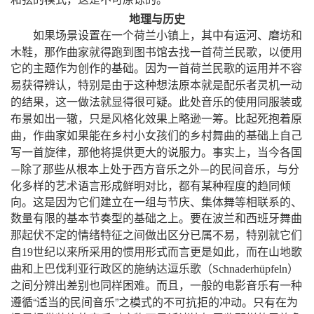
地理与历史
，
如果场景设置在一个荷兰小镇上
其中有运河、磨坊和
，
，
木鞋
那作曲家就得跑到图书馆去找一首荷兰民歌
以便用
它的主题作为创作的基础。因为一首荷兰民歌的运用并不容
，
易获得辨认
特别是由于这种想法原本就是配乐者灵机一动
，
的结果
这一做法就显得很可疑。此处音乐的使用同服装或
，
布景如出一辙
只是风格化效果上略逊一筹。比起死抱着原
，
曲
作曲家如果能在乡村小女孩们的乡村舞曲的基础上自己
，
，
写一首旋律
那他将提供更大的说服力。事实上
当今各国
，
除了那些从根本上处于西方音乐之外
的民间音乐
与分
—
—
，
化多样的艺术语言形成鲜明对比
都有某种程度的趋同倾
向。这是因为它们建立在一组与节庆、集体舞等相联系的、
数量有限的基本节奏型的基础之上。要在波兰和西班牙舞曲
，
那起伏不定的情绪特征之间做出区分已属不易
特别就它们
，
自
19
世纪以来所采用的惯用形式而言更是如此
而在山地歌
（
）
曲和上巴伐利亚行政区的施纳达逗乐歌
Schnaderhüpfeln
，
之间分辨出差别也同样困难。而且
一般的电影音乐有一种
“
”
遵循
适当的民间音乐
之模式的不可抗拒的冲动。只有在为