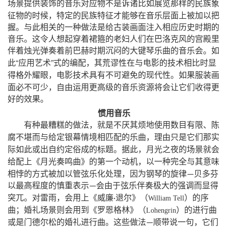
场景提供装饰的音乐对应物不是诉诸比如展览那样的民族象
，
征物的时候
特定的民族特征才能够在音乐层面上被加以把
握。与此相关的一种做法是给古装画面注入相应历史时期的
音乐。这令人想起穿着裙箍的老妇人们在巴洛克风的宫殿里
伴着烛光弹奏着前巴赫时期沉闷的大键琴乐曲的音乐会。如
“
”
，
此
应用艺术
式的编配
其荒谬性在与电影的技术相比时显
，
得格外耀眼
电影技术具有不可避免的现代性。如果服装画
，
面必不可少
自由运用更高级的音乐资源将会让它们收得更
好的效果。
惯用音乐
，
有种最糟糕的做法
就是不厌其烦地使用数目有限、陈
，
腐不堪而与给定银幕情境相匹配的乐曲
理由只是它们那实
，
际如此或出自约定俗成的标题。据此
月光之夜的场景就会
，
给配上《月光奏鸣曲》的第一个动机
以一种完全与其意味
，
相悖的方式被加以管弦乐化处理
因为钢琴的旋律
贝多芬
—
以最高程度的慎重表示
会由于弦乐伴奏极大的强调而显得
—
，
（
）
突兀。对雷雨
会用上《威廉
退尔》
的序
·
William
Tell
；
（
）
曲
婚礼场景则会用到《罗恩格林》
的进行曲
Lohengrin
，
或是门德尔松的婚礼进行曲。这些做法
顺带说一句
它们
—