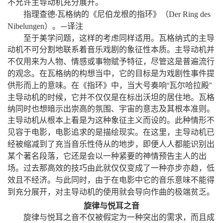
不允许主导动机充分展开。
（
指理查德
瓦格纳的《尼伯龙根的指环》
Der
Ring
des
·
）
Nibelungen
。
译注
—
，
至于美学问题
这样的考虑同样适用。瓦格纳式的主导
动机不可分割地联系着音乐戏剧的象征性本质。主导动机并
，
不仅用来为人
物、情感或事物赋予特征
尽管这是普遍流行
，
的观念。在瓦格纳的构想当中
它的目标是为戏剧性事件提
，
“
”
供形而上的意味。在《指环》中
当大号奏响
瓦尔哈拉殿
，
主导动机的时候
它并不仅仅是在标出沃坦的居住地。瓦格
纳同时也想暗示出崇高的氛围、宇宙的意志及其根本准则。
主导动机从根本上看是为这种象征主义而设的。此种情形不
，
，
见容于电影
电影追求的是描绘现实。在这里
主导动机已
，
经被缩减到了充当音乐性侍从的地步
即便人人都能识别出
，
某个著名段落
它还是会以一种紧要的神情预告主人的出
，
场。过去那高效的技巧由此就仅仅变成了一种亦步亦趋
低
，
效且不经济。与此同时
由于在电影中它的音乐意味不能得
，
到充分展开
对主导动机的使用就会导向作曲的极端贫乏。
旋律与悦耳之音
，
旋律与悦耳之音不仅被假定为一种突出的需求
而且成