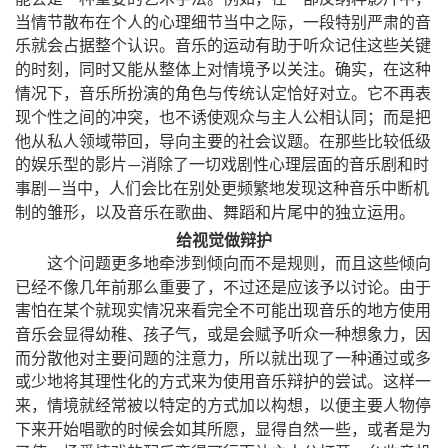
，
当情节散布在个人的心理细节当中之际
一段特别严肃的音
乐就会占据整个认识。音乐的运动有助于听众记住这些关键
，
，
的时刻
同时又能从整体上对情境予以关注。确实
在这种
，
情况下
音乐所扮演的角色与传统认定恰好对立。它不再表
，
；
现个性之间的冲突
也不诱使观众与主人公相认同
而是把
，
他从私人领域带回
导向主要的社会议题。在那些比较低级
的娱乐型的影片
消除了一切戏剧性心理层面的音乐剧和时
—
，
事剧
当中
人们会比在别处更频繁地发现这种音乐中断机
—
，
制的雏形
以及音乐在歌曲、舞蹈和片尾中的独立运用。
给视觉做辩护
，
这个问题更多地牵涉到倾向而不是规则
而且这些倾向
，
已经不像几年前那么重要了
不过还是应该予以讨论。由于
害怕在某个就现实情况来看完全不可能出现音乐的地方使用
，
，
音乐会显得幼稚、孩子气
或是会赋予听众一种想象力
因
，
而分散他对主要问题的注意力
所以就出现了一种通过或多
或少地将其理性化的方式来为使用音乐辩护的尝试。这样一
，
，
来
情境就经常被以特定的方式加以构想
以便主要人物停
，
，
下来开始唱歌的时候会如其所愿
显得自然一些
或者是为