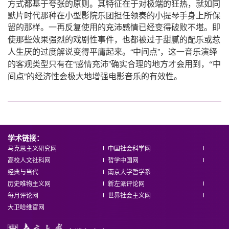
，
方式都基于夸张的原则。其特征在于对极端的狂热
就如同
默片时代那种在小型影院乐团担任领奏的小提琴手身上所保
留的那样。一再反复使用的充沛感情已经变得破败不堪。即
，
使那些效果强烈的戏剧性事件
也都被过于甜腻的配乐或惹
“
”，
人生厌的过度解说变得平庸起来。
中间点
这一音乐演绎
“
”
的客观类型只有在
感情充沛
确实合理的地方才会用到
，
“
中
”
间点
的经济性会极大地增强电影音乐的有效性。
学术链接：
马克思主义研究网
中国社会科学网
高校人文社科网
哲学中国网
经典与当代
南京大学哲学系
历史唯物主义网
新左派评论网
每月评论网
世界社会主义网
大卫哈维官网