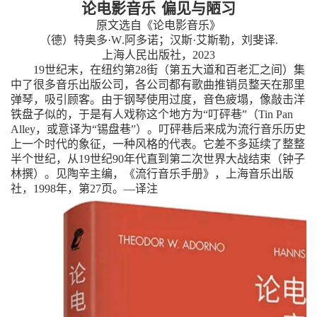
论电影音乐
偏见与陋习
原文选自《论电影音乐》
（
德
）
特奥多
·
W
.阿多诺
；
汉斯
·艾斯勒
，
刘斐译
.
上海人民出版社
，
2023
19
世纪末
，
在纽约第
28
街
（
第五大道和百老汇之间
）
集
中了很多音乐出版公司
，
各公司都有歌曲推销员整天在那里
弹琴
，
吸引顾客。由于钢琴使用过度
，
音色疲塌
，
像敲击洋
铁盘子似的
，
于是有人戏称这个地方为
“
叮砰巷
”（
Tin
Pan
Alley
，
或意译为
“
锡盘巷
”）
。叮砰巷后来成为流行音乐历史
上一个时代的象征
，
一种风格的代表。它差不多延续了整整
半个世纪
，
从
19
世纪
90
年代直到第二次世界大战结束
（
钟子
林撰
）
。见陶辛主编
，
《流行音乐手册》
，
上海音乐出版
社
，
1998
年
，
第
27
页。
—译注