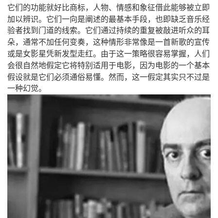
，
它们的功能就好比商标
人物、情感和象征借此能够被立即
，
加以辨识。它们一向是阐述的最基本手段
也即缺乏音乐经
验者找到门道的线索。它们通过持续的重复被敲进听众的耳
，
，
朵
通常不加任何变奏
这种情形非常像是一首新歌的宣传
，
或是女影星凭新发型走红。由于这一策略很容易掌握
人们
，
会很自然地假定它将特别适用于电影
因为电影的一个基本
，
假设就是它们必须通俗易懂。然而
这一假定其实只不过是
一种幻觉。