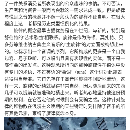
，
了一件关系消费者所表现出的公众趣味的事情。不可否认
生产者和消费者一般而言会就这一需求达成一致。但是旋律
与悦耳之音的概念并不像一般认为的那样不证自明。在很大
程度上这二者都是历史类型惯例化的结果。
，
，
旋律的概念最早占据优势是在
19
世纪
与新的
特别是
“
”
舒伯特的
艺术歌曲
相联系。旋律是作为海顿、莫扎特、贝
“
”
多芬等维也纳古典主义音乐的
主旋律
的对立面被构想出来
，
的。它标示出一个音调的序列
它所构成的更多是一个自我
，
包容、易于聆听、可以唱出且具有表现性的实体
而不是一
部作曲的出发点。这种观念所指向的那种旋律性在德语中没
，
“
”（
）
有专门的术语
不过英语的
曲调
tune
这个词对此却表
地
，
达得相当精准。它首先存在于高音区旋律不间断
流动
这
，
，
样一来
旋律的延续就显得非常自然
因为随后而来的东西
几乎可以提前就被准确地猜出来。听者热心地坚持他这份预
，
期的权利
在它否定他的时候则会有受骗之感。这种针对旋
律的拜物教在浪漫主义晚期的某些特定时刻排除了音乐的所
，
有其他元素
束缚了旋律概念本身。