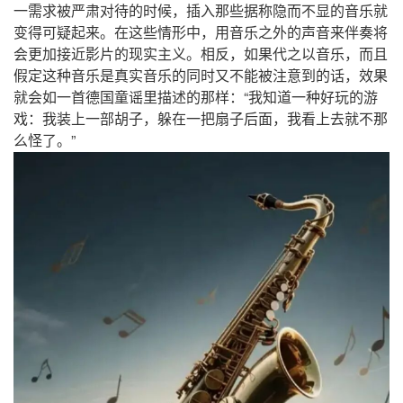
，
一需求被严肃对待的时候
插入那些据称隐而不显的音乐就
，
变得可疑起来。在这些情形中
用音乐之外的声音来伴奏将
，
，
会更加接近影片的现实主义。相反
如果代之以音乐
而且
，
假定这种音乐是真实音乐的同时又不能被注意到的话
效果
“
就会如一首德国童谣里描述的那样：
我知道一种好玩的游
，
，
戏：我装上一部胡子
躲在一把扇子后面
我看上去就不那
”
么怪了。