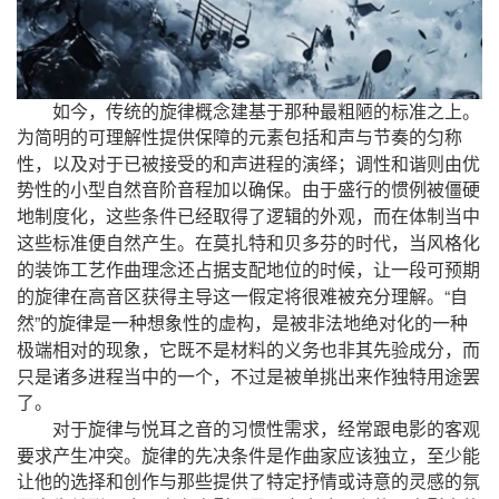
，
如今
传统的旋律概念建基于那种最粗陋的标准之上。
为简明的可理解性提供保障的元素包括和声与节奏的匀称
，
；
性
以及对于已被接受的和声进程的演绎
调性和谐则由优
势性的小型自然音阶音程加以确保。由于盛行的惯例被僵硬
，
，
地制度化
这些条件已经取得了逻辑的外观
而在体制当中
，
这些标准便自然产生。在莫扎特和贝多芬的时代
当风格化
，
的装饰工艺作曲理念还占据支配地位的时候
让一段可预期
“
的旋律在高音区获得主导这一假定将很难被充分理解。
自
”
，
然
的旋律是一种想象性的虚构
是被非法地绝对化的一种
，
，
极端相对的现象
它既不是材料的义务也非其先验成分
而
，
只是诸多进程当中的一个
不过是被单挑出来作独特用途罢
了。
，
对于旋律与悦耳之音的习惯性需求
经常跟电影的客观
，
要求产生冲突。旋律的先决条件是作曲家应该独立
至少能
让他的选择和
创作与那些提供了特定抒情或诗意的灵感的氛