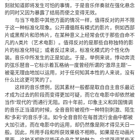
，
刻就知道即将发生可怕的事情
于是音乐伴奏就在强化悬念
的同时又因为暴露了结局而使之变得无效。
，
与当下电影中其他方面的情况一样
值得反对的并不限
，
于这一种标准化现象。公开遵循既有模式的影片
例如西部
，
片或黑帮片和恐怖片
在某种意义上经常会优于那些自命不
（
）
凡的
A
类片
艺术电影
。值得反对的是那些自称独特的影
；
，
片的标准化特征
或者反过来说
标准化模式的个性化伪
，
，
装。音乐中所发生的正是如此。于是
举例来说
悸动奔流
“
”
的弦乐琶音
它标示着瓦格纳一度曾经所谓的
激昂主题
—
—
，
，
被毫无理由地加以运用
对于任何知其本性的人来说
没有
什么比这更可笑的了。
，
这样的音乐惯例
因其素材一般都是取自自主音乐最近
，
才成为过去的阶段而变得更加可疑
而它在电影中却依然被
“
”
，
当作
现代的
而通行无阻。四十年前
印象主义和异国情调
，
的音乐正当道的时候
全音音阶被视作一种特别刺激、陌生
“
”
和
多彩
的音乐手法。如今全音音阶在每首流行金曲中都被
，
，
大加引进
而在电影中的运用
却仍然像是刚才得见天日一
，
般。因此
所用手段和所获效果极不相称。如果是在动画片
，
，
里面
这种不相称可能还会产生某种魅力
它将强调某些不