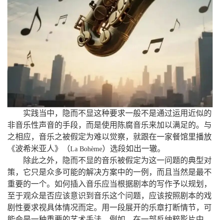
，
实践当中
隐而不显这种要求一般不是通过运用近似的
，
非音乐性声音的手段
而是使用陈腐音乐来加以满足的。与
，
，
之相应
音乐之被假定为难以觉察
就跟在一家餐馆里播放
（
）
《波希米亚人》
选段如出一辙。
La
Bohème
，
除此之外
隐而不显的音乐被假定为这一问题的典型对
，
，
策
它只是众多可能的解决方案中的一例
而且当然是最不
，
重要的一个。如何插入音乐应当根据剧本的写作予以规划
，
至于观众是否应该意识到音乐这个问题
应该按照剧本的戏
，
剧性要求视具体情况而定。
用一段展开的乐章打断情节
可
，
，
能会是一种重要的艺术手法。例如
在一部反纳粹影片中