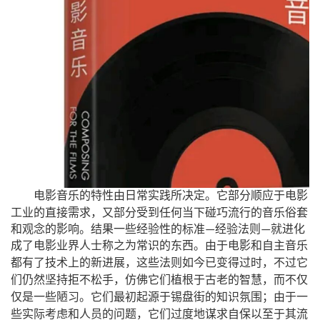
电影音乐的特性由日常实践所决定。它部分顺应于电影
，
工业的直接需求
又部分受到任何当下碰巧流行的音乐俗套
和观念的影响。结果一些经验性的标准
经验法则
就进化
—
—
成了电影业界人士称之为常识的东西。由于电影和自主音乐
，
，
都有了技术上的新进展
这些法则如今已变得过时
不过它
，
，
们仍然坚持拒不松手
仿佛它们植根于古老的智慧
而不仅
；
仅是一些陋习。它们最初起源于锡盘街的知识氛围
由于一
，
些实际考虑和人员的问题
它们过度地谋求自保以至于其流