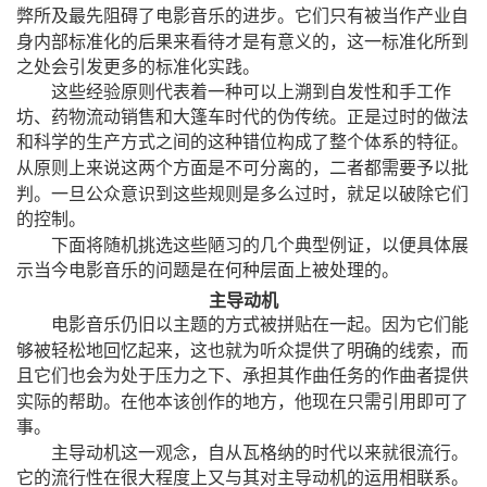
弊所及最先阻碍了电影音乐的进步。它们只有被当作产业自
，
身内部标准化的后果来看待才是有意义的
这一标准化所到
之处会引发更多的标准化实践。
这些经验原则代表着一种可以上溯到自发性和手工作
坊、药物流动销售和大篷车时代的伪传统。正是过时的做法
和科学的生产方式之间的这种错位构成了整个体系的特征。
，
从原则上来说这两个方面是不可分离的
二者都需要予以批
，
判。一旦公众意识到这些规则是多么过时
就足以破除它们
的控制。
，
下面将随机挑选这些陋习的几个典型例证
以便具体展
示当今电影音乐的问题是在何种层面上被处理的。
主导动机
电影音乐仍旧以主题的方式被拼贴在一起。因为它们能
，
，
够被轻松地回忆起来
这也就为听众提供了明确的线索
而
且它们也会为处于压力之下、承担其作曲任务的作曲者提供
，
实际的帮助。在他本该创作的地方
他现在只需引用即可了
事。
，
主导动机这一观念
自从瓦格纳的时代以来就很流行。
它的流行性在很大程度上又与其对主导动机的运用相联系。