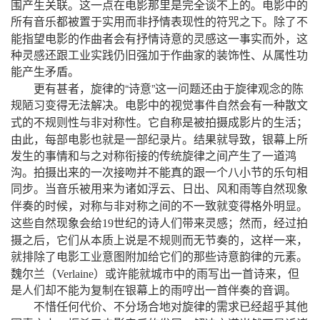
围产生关联。这一点在电影那里是完全谈不上的。电影中的
所有音乐都被置于实用而非抒情表现性的符咒之下。除了不
，
能指望电影的作曲者会有抒情诗意的灵感这一事实而外
这
种灵感还跟工业实践仍旧强加于作曲家的装饰性、从属性功
能产生矛盾。
，
“
”
更有甚者
旋律的
诗意
这一问题还由于旋律观念的陈
规陋习变得无法解决。电影中的视觉事件自然会有一种散文
；
式的不规则性与非对称性。它自称是被拍摄成影片的生活
，
，
由此
每部电影也就是一部纪录片。结果就导致
银幕上所
发生的事情和与之对称衔接的传统旋律之间产生了一道鸿
沟。拍摄出来的一次接吻并不能真的跟一个八小节的乐句相
同步。当音乐被用来为诸如浮云、日出、风和雨等自然现象
，
伴奏的时候
对称与非对称之间的不一致就变得格外明显。
；
，
这些自然现象会给
19
世纪的诗人们带来灵感
然而
经过拍
，
，
，
摄之后
它们从本质上说是不规则而无节奏的
这样一来
就排除了电影工业意图附加给它们的那些诗意韵律的元素。
（
）
，
魏尔兰
Verlaine
或许能就城市中的雨写出一首诗来
但
是人们却不能为复制在银幕上的雨哼出一首伴奏的音调。
不惜任何代价、不分场合地对旋律的需求已经超乎其他