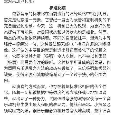
去对其加以利用。
标准化演
电影音乐的标准化在当前盛行的演绎风格中特别明显。
，
首先是动态这一元素
它曾经一度因为录音和复制机制的不
，
，
完备而受到限制。今天
这一机制已大为改观
为更好的动
，
，
态提供了可能性
对极限状态和过渡状态均是如此。然而
动态的标准化依然持续着。不同的强度被抹平、混淆为中等
，
强度
顺便说一句
这种做法跟无线电广播混音师的习惯很
—
像。这样做的主要目的就是制造出舒适而美化了的悦耳之
，
（
）
，
音
它既不以其力量
极强
令人吃惊
也不会以其柔弱
（
）
，
极弱
而需要专注的聆听。这种抹平所造成的后果是
作
为阐明音乐语境之方法的动态被丢掉了。三倍极强和极弱的
，
缺失
使得渐强和减弱被缩减到了一个过于狭小的范围之
内。
，
就演奏的方式而言
也存在着与标准化相应的伪个性
化。随着一切都被根据中等强度的观念或多或少地加以调
，
，
整
就出现了一种努力
试图通过夸张的演绎促使每一个音
乐动机都生发出最大程度的表现力、情绪和悬念。小提琴必
，
，
须呜咽或闪烁
铜管乐器必须粗野或夸大地轰响
整个演奏