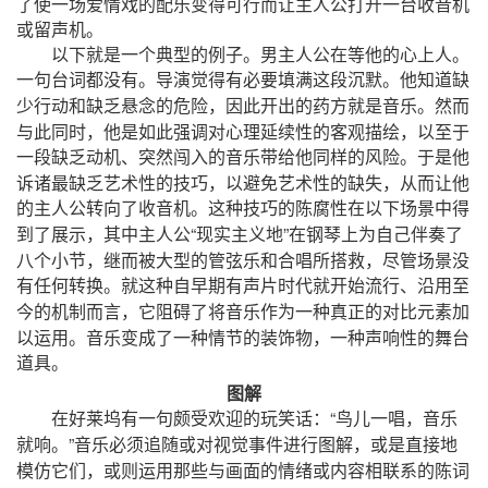
了使一场爱情戏的配乐变得可行而让主人公打开一台收音机
或留声机。
以下就是一个典型的例子。男主人公在等他的心上人。
一句台词都没有。导演觉得有必要填满这段沉默。他知道缺
，
少行动和缺乏悬念的危险
因此开出的药方就是音乐。然而
，
，
与此同时
他是如此强调对心理延续性的客观描绘
以至于
一段缺乏动机、突然闯入的音乐带给他同样的风险。于是他
，
，
诉诸最缺乏艺术性的技巧
以避免艺术性的缺失
从而让他
的主人公转向了收音机。这种技巧的陈腐性在以下场景中得
，
“
”
到了展示
其中主人公
现实主义地
在钢琴上为自己伴奏了
，
，
八个小节
继而被大型的管弦乐和合唱所搭救
尽管场景没
有任何转换。就这种自早期有声片时代就开始流行、沿用至
，
今的机制而言
它阻碍了将音乐作为一种真正的对比元素加
，
以运用。音乐变成了一种情节的装饰物
一种声响性的舞台
道具。
图解
“
，
在好莱坞有一句颇受欢迎的玩笑话：
鸟儿一唱
音乐
”
，
就响。
音乐必须追随或对视觉事件进行图解
或是直接地
，
模仿它们
或则运用那些与画面的情绪或内容相联系的陈词