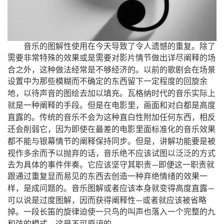
音乐的图解性使用在今天导致了令人遗憾的重复。除了
需要非常特殊的效果或是需要对影片情节做出详尽阐释的场
，
合之外
这种做法经常是不够经济的。以前的歌剧会在场景
设置中为那些模糊而不确定的东西留下一定程度的回旋余
，
地
以待声音的图绘去加以填充。瓦格纳时代的音乐实际上
，
就是一种阐释的手段。但是在电影里
画面和对白都是高度
，
直露的。传统的音乐不会为这种直白性附加任何东西
相反
，
还会削弱它
因为即使在最差的电影里面标准化的音乐效果
，
都不能与银幕情节的阐释保持同步。但是
讲解功能要是被
，
视作多余而予以抛弃的话
音乐绝不应该试图以泛泛的方式
去
为具体的事件伴奏。它应该坚守其职责
即便这一职责就
—
跟通过重复显而易见的东西去创造一种弃绝情绪的效果一
，
样
是成问题的。音乐图解或者应该本身就变得高度直露
—
，
可以说是过度图解
因而获得阐释性
或者就应该被省略
—
掉。一段长笛的旋律迫使一只鸟的叫声也落入一个完整的九
，
和弦的模式
这是不可原谅的。