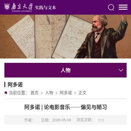
人物
阿多诺
当前位置：
首页
>
人物
>
阿多诺
>
正文
阿多诺 | 论电影音乐——偏见与陋习
浏览次数：
作者：
日期：2026-05-09
111