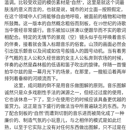
“
”，
滥调。比较受欢迎的模仿素材是
自然
这里是就这个词最
，
，
，
肤浅的意义而言的
也就是说
城市的对立面
按照假定
—
，
在这个领域中人们将能够自由地呼吸
被面前的植物和动物
，
所鼓舞。这一版本的自然概念粗俗而刻板
在
19
世纪的诗歌
当中曾经非常盛行。音乐被加以拼凑以便跟华而不实的歌词
（
）
相配合。特定的无情节的景观
空
镜头似乎在呼唤着音乐
，
的伴奏
接着就会落入标题音乐的俗套。山顶的画面必然会
引出弦乐颤音以及间或如信号般插入的圆号动机。当有着男
，
子气概的主人公和久经世故的女主人公私奔到农场的时候
伴奏的必然是森林般的低语和笛子吹出的旋律。伴随一首慢
，
，
拍华尔兹的是一幕月光下的场景
在那里
一艘船沿着两岸
排列着垂柳的河顺流而下。
，
这里
成问题的倒不是用音乐做图解的原则。音乐图解
，
，
诚然只是众多戏剧性手法的渊源之一
但经过过度的使用
，
它也该休息一下了
至少在使用它的时候应该具备更优越的
鉴赏力。这正是当下盛行的做法当中所普遍缺乏的东西。为
“
”
了配合刻板的
自然
而遭到切割的音乐进而被简化成了一种
，
廉价的、制造气氛的小玩意儿
与之相伴的模式是如此烂
，
，
熟
以至于它实际上没有对任何东西做出图解
只不过是在