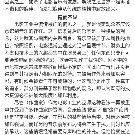
，
因素之上
扼杀了电影音乐的发展。解决之道当然不是诉诸
，
不谐和的旋律
而是把旋律从传统的桎梏中解放出来。
隐而不显
，
电影工业中流传最广的偏见之一
就是假定观众不应该
意识到音乐的存在。这一信条背后的哲学是一种模糊的观
，
，
念
认为就其与画面的关系而言
音乐应该居于从属性的地
，
位。按照惯例
电影通常会通过对话来呈现情节。财务上的
；
考虑和技术上的兴趣都集中在演员身上
任何东西只要有可
，
能会影响到他
她的光彩
就会被视作干扰性的。剧本中的
/
音乐提示通常都是零散而模糊不定的。就此而言音乐并没有
得到与其特定潜力相匹配的对待。它被当作外来者加以容
，
，
忍
有时候会被看作不可或缺的
但这部分是出于一种真正
，
，
的需求
部分则是基于那种拜物教的观念
即认为既有的技
术资源必须被最大限度地加以利用。
（
）
尽管
作曲家
作为电影工业的巫师这种看法一再被重
，
“
”
申并受到许多作曲家的赞同
音乐应该
隐而不显
这种论调
，
，
还是非常可疑。无疑
在影片的某些情境当中
对话必须被
，
加以强调
而详尽的音乐前景布局将会产生干扰。同时也应
，
该承认
这些情境经常需要有声响性的补充。但恰恰就在这