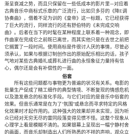
，
渐呈衰减之势
而且只保留在一些低成本的影片里
对应着
—
，
古典音乐中商标式乐章的广泛流行
比如贝多芬的《降
E
调
，
，
协奏曲》
借着不足为训的《皇帝》这一标题
它已经获得
，
了巨大的流行
同样流行的还有舒伯特的《未完成交响
，
曲》。后者在当下的时髦在某种程度上联系着一种观念
即
，
作曲家在完成它之前既已离世
而其实他只是在去世之前把
，
它搁置了一段时间。使用商标是件很讨人厌的事情
尽管必
，
，
须承认
如果与根据订制创作出的原始配乐相比的话
孩子
气地对某些古典婚礼或葬礼进行曲的永恒象征力量持有信
，
心
偶尔还是会有补偿性的一面。
俗套
所有这些问题都与事物更为普遍的状况有关系。电影的
批量生产促成了精工细作的典型情境、不断复现的情感危机
以及激发悬念的标准化手段。与它们对应的是音乐中俗套的
“
”
效果。但音乐通常是在为了
氛围
或悬念而寻求特定的风格
，
化效果时才起作用的。这种强大的效果却并未实现
因为听
众已经对无穷无尽的雷同段落变得见惯不怪。这整个现象从
心理学上看是模糊不清的。如果银幕上呈现出一幅宁静村舍
，
，
的画面
而音乐却制造出人们所熟悉的不祥的声响
观众立