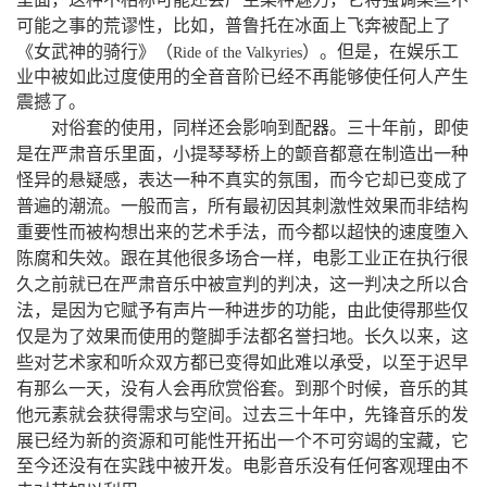
，
，
可能之事的荒谬性
比如
普鲁托在冰面上飞奔被配上了
（
）
，
《女武神的骑行》
。但是
在娱乐工
Ride
of
the
Valkyries
业中被如此过度使用的全音音阶已经不再能够使任何人产生
震撼了。
，
，
对俗套的使用
同样还会影响到配器。三十年前
即使
，
是在严肃音乐里面
小提琴琴桥上的颤音都意在制造出一种
，
，
怪异的悬疑
感
表达一种不真实的氛围
而今它却已变成了
，
普遍的潮流。一般而言
所有最初因其刺激性效果而非结构
，
重要性而被构想出来的艺术手法
而今都以超快的速度堕入
，
陈腐和失效。跟在其他很多场合一样
电影工业正在执行很
，
久之前就已在严肃音乐中被宣判的判决
这一判决之所以合
，
，
法
是因为它赋予有声片一种进步的功能
由此使得那些仅
，
仅是为了效果而使用的蹩脚手法都名誉扫地。长久以来
这
，
些对艺术家和听众双方都已变得如此难以承受
以至于迟早
，
，
有那么一天
没有人会再欣赏俗套。到那个时候
音乐的其
，
他元素就会获得需求与空间。过去三十年中
先锋音乐的发
，
展已经为新的资源和可能性开拓出一个不可穷竭的宝藏
它
至今还没有在实践中被开发。电影音乐没有任何客观理由不