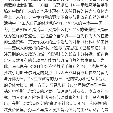
创造的社会财富
。
一方面
，
马克思在《
年经济学哲学手
1844
稿》中确证
，
人的类本质体现在人天然具有的智力与身体力
量上
，
人在自身生命力量的驱动下会参与到改造自然的劳动
活动中
工人自己的体力和智力
，
他个人的生命
——
因
。
“
为
，
生命如果不是活动
，
又是什么呢
人的普遍性正是表
？
”“
现为这样的普遍性
，
它把整个自然界
——
首先作为人的直接
的生活资料
，
其次作为人的生命活动的对象（材料）和工具
——
变成人的无机的身体
这与马克思在《巴黎笔记》中
。
”
注意到的人类改造自然、创造财富的线索十分接近
，
都在肯
定人天然具有的劳动生产能力与改造自然的根本价值
。
为
此
，
马克思在《
年经济学哲学手稿》的
“
分工
”
片段里还
1844
多次引用斯卡尔培克的观点
，
即人天然具有改造自然的智力
与身体力量
人生来就有的力量
：
他的智力和他从事劳动
，
“
的身体素质
”。
另一方面
，
马克思在《
年经济学哲学手
1844
稿》中将斯卡尔培克的次要价值理论与对斯密、李嘉图的研
究
，
融入对资产阶级非法占有劳动财富的批判中
。
马克思指
出
，
在斯卡尔培克区分的
“
”
的
来源于社会
……即分工和交换
次要价值里
，
劳动不再是人发挥智力体力的生命活动
，
而是