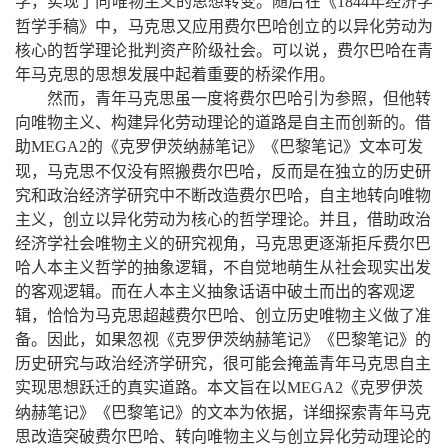
学
，
实现了向唯物主义的思想转变
。
随后在《
年经济学
1844
哲学手稿》中
，
马克思又应用费尔巴哈创立的以异化劳动为
核心的哲学理论批判资产阶级社会
。
可以说
，
费尔巴哈在青
年马克思的思想发展中起着重要的桥梁作用
。
然而
，
青年马克思虽一度将费尔巴哈引为参照
，
但他转
向唯物主义、构建异化劳动理论的道路是自主而创新的
。
借
助
的《克罗伊茨纳赫笔记》《巴黎笔记》文本可发
MEGA2
现
，
马克思不仅没有照搬费尔巴哈
，
反而是在独立的历史研
究和政治经济学研究中不断改造费尔巴哈
，
自主地转向唯物
主义
，
创立以异化劳动为核心的哲学理论
。
并且
，
借助政治
经济学社会唯物主义的研究视角
，
马克思更逐渐拒斥费尔巴
哈人本主义哲学的抽象逻辑
，
不自觉地萌生从社会现实出发
的客观逻辑
。
而在人本主义抽象话语中破土而出的客观逻
辑
，
恰恰为马克思超越费尔巴哈、创立历史唯物主义做了准
备
。
因此
，
如果忽视《克罗伊茨纳赫笔记》《巴黎笔记》的
历史研究与政治经济学研究
，
很可能会掩盖青年马克思自主
实现思想跃迁的真实道路
。
本文旨在以
《克罗伊茨
MEGA2
纳赫笔记》《巴黎笔记》的文本为依据
，
详细探索青年马克
思改造突破费尔巴哈、转向唯物主义与创立异化劳动理论的