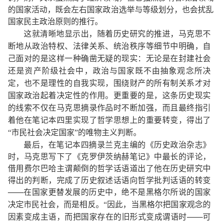
的国家活动，既会左右国家政治选举与等级划分，也会扰乱
国家民主政治原则的推行。
这就清晰地显示出，随着历史研究的推进，马克思不
断地从政治特权、法律关系、统治秩序等细节中明确，自
己面对的是这样一种确凿无疑的现实：无论是在封建社会
还是资产阶级社会中，政治与国家既不由抽象观念所决
定，也不是理性的自我实现，围绕财产的所有制关系才对
国家政治起着决定性的作用。更重要的是，这条历史现实
的线索不仅在马克思摘录作品时不断加强，而且最终指引
着他在笔记本四里实现了哲学思想上的重要转变，得出了
“市民社会决定国家”的唯物主义判断。
最后，在笔记本四摘录兰克主编的《历史政治杂志》
时，马克思写下了《克罗伊茨纳赫笔记》中最长的评论，
借用费尔巴哈主谓颠倒的哲学话语道出了他在历史研究中
得出的判断，完成了历史叙述话语向哲学批判话语的转变
——
在国家更替发展的历史中，绝不是黑格尔所说的国家
决定市民社会，而是相反。
“因此，当黑格尔把国家观念的
——
可
因素变成主语，而把国家存在的旧形式变成谓语时