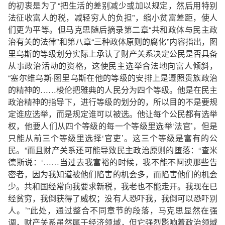
的初衷是为了“把生活的差别减少或加以规定，然后用特别
法征收富人的税，减轻穷人的负担”，缩小贫富差距，使人
们更为平等。但马克思随后摘录第二章“共和政体与民主政
治有关的法律”和第八章“三种政体原则的腐化”内容指出，图
里乌斯的等级划分实际上承认了财产关系决定公民是否具备
从事政治活动的资格，这使民主选举合法地向富人倾斜，
“塞尔维乌斯·图里乌斯在他的等级的安排上是遵照贵族政治
的精神的……梭伦把雅典的人民分为四个等级。他是在民主
政治精神的指导下，进行等级的划分的，所以目的不是要规
定谁应选举，而是规定谁可以被选。他让每个公民都有选举
权，他要人们从四个等级的每一个等级里选举‘法官’，但是
只能从前三个等级里选择‘官吏’。这三个等级是富有的公
民。”而且财产关系还可能导致民主政治原则的堕落：“查米
德斯说：‘……当过去我富裕的时候，我不能不阿谀那些告
密者，因为我知道被他们陷害的机会多，而陷害他们的机会
少。共和国经常向我要求新税，我老也不能走开。我现在已
经贫穷，我倒获得了威权；没有人恐吓我，我倒可以恐吓别
人。’”此处，通过整合不同章节的段落，马克思显然在强
调，财产关系虽然属于经济领域，但它强烈影响着政治领域