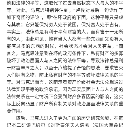
德和法律的平等，这取代了过去自然状态下人与人的不平
等。对此，马克思特别评注到，“卢梭对最后一句话作了
如下奇怪的评论”，即“在坏政府的下面，这种平等只是虚
有其表；它只能保持穷人处于贫困，保持富人处于占有。
事实上，法律总是有利于享有财富的人，而有害于一无所
有的人；由此可见，惟有当人人都有一些东西而又没有人
能有过多的东西的时候，社会状态才会对人类有益。”简
言之，马克思注意到在坏的政府条件下，私有财产的多寡
破坏了政治层面人与人之间的法律平等，导致法律总是利
于财富丰厚之人；以至于卢梭提了奇怪的想法，要求管束
人们拥有之物，防止私有财产的不平等破坏法律关系的平
等。对马克思而言，这暗示着资产阶级社会无法兑现通过
法律实现平等的政治承诺，因为现实层面上人与人之间的
法律关系在一定情况下会受到财产多寡因素的影响，这实
际上反向凸显了财产所有制关系对政治层面法律关系的重
要作用。
随后，马克思进入了更为广阔的历史研究领域，在笔
记本二研读巴约尔《对斯泰尔夫人遗著（法国大革命纪