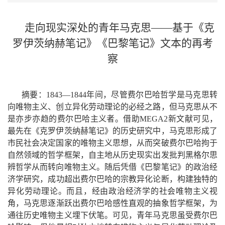
走向
现实深处的青年马克思
——
基于《克
罗伊茨纳赫笔记》《巴黎笔记》文本的再考
察
摘要
：
1843
—
1844
年间
，
尽管费尔巴哈哲学是马克思转
向唯物主义、创立异化劳动理论的必经之路
，
但马克思从不
是亦步亦趋的费尔巴哈主义者
。
借助
MEGA2
新文献可见
，
最先在《克罗伊茨纳赫笔记》的历史研究中
，
马克思形成了
市民社会决定国家的唯物主义思想
，
从而突破费尔巴哈拘于
自然领域的哲学框架
，
自主地从历史现实出发批判黑格尔思
辨哲学从而转向唯物主义
。
随后凭借《巴黎笔记》的政治经
济学研究
，
成功超出费尔巴哈的宗教异化论断
，
构建独特的
异化劳动理论
。
而且
，
经由政治经济学的社会唯物主义视
角
，
马克思逐渐跃出费尔巴哈感性直观的抽象哲学框架
，
为
通往历史唯物主义埋下伏笔
。
可见
，
青年马克思虽受费尔巴