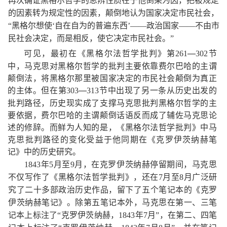
再次确证黑格尔哲学的思辨性质在于他倒果为因，把被规定
的因素转为规定性的因素，颠倒地认为国家决定市民社会，
“黑格尔想使‘自在自为的普遍东西’——政治国家——不由市
民社会决定，而是相反，
使它决定市民社会。
”
可见，最初在《黑格尔法哲学批判》第
—
节
261
302
中，马克思对黑格尔哲学的批判主要依靠费尔巴哈的主谓
颠倒法，将黑格尔那里被国家决定的市民社会颠倒为真正
的主体。但在第
—
节中出现了另一条从历史出发的
303
313
批判路径，历史现实成了支撑马克思批判黑格尔哲学的主
要依据，费尔巴哈的主谓颠倒话语反而成了辅佐马克思论
述的修辞。而鲜为人知的是，《黑格尔法哲学批判》中马
克思批判路径的变化受益于他同期在《克罗伊茨纳赫笔
记》中的历史研究。
年
月至
月，在克罗伊茨纳赫停留期间，马克思
1843
5
9
不仅写作了《黑格尔法哲学批判》，还在
月至
7
8
月广泛研
究了二十多部政治历史作品，留下了五个笔记本的《克罗
伊茨纳赫笔记》。除第五笔记本外，马克思在第一、三笔
年
记本上标注了
“克罗伊茨纳赫，
1843
7
月
”，在第二、四笔