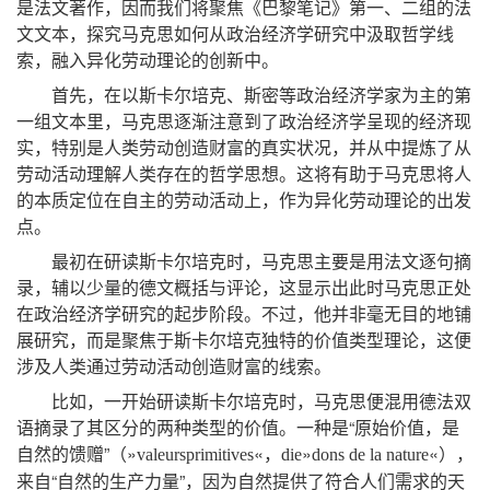
是法文著作
，
因而我们将聚焦《巴黎笔记》第一、二组的法
文文本
，
探究马克思如何从政治经济学研究中汲取哲学线
索
，
融入异化劳动理论的创新中
。
首先
，
在以斯卡尔培克、斯密等政治经济学家为主的第
一组文本里
，
马克思逐渐注意到了政治经济学呈现的经济现
实
，
特别是人类劳动创造财富的真实状况
，
并从中提炼了从
劳动活动理解人类存在的哲学思想
。
这将有助于马克思将人
的本质定位在自主的劳动活动上
，
作为异化劳动理论的出发
点
。
最初在研读斯卡尔培克时
，
马克思主要是用法文逐句摘
录
，
辅以少量的德文概括与评论
，
这显示出此时马克思正处
在政治经济学研究的起步阶段
。
不过
，
他并非毫无目的地铺
展研究
，
而是聚焦于斯卡尔培克独特的价值类型理论
，
这便
涉及人类通过劳动活动创造财富的线索
。
比如
，
一开始研读斯卡尔培克时
，
马克思便混用德法双
语摘录了其区分的两种类型的价值
。
一种是
“
原始价值
，
是
自然的馈赠
”
（
»
«
，
»
«
）
，
valeursprimitives
die
dons
de
la
nature
来自
“
自然的生产力量
”，
因为自然提供了符合人们需求的天