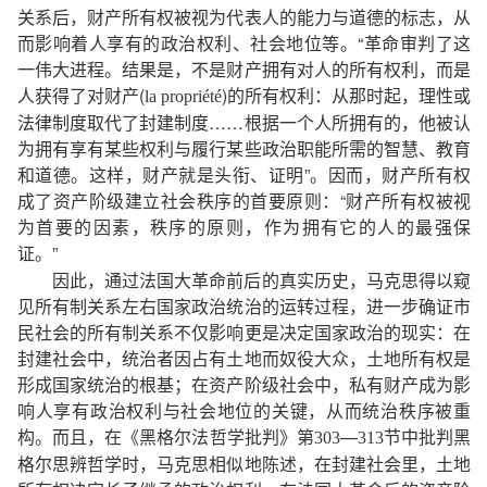
关系后，财产所有权被视为代表人的能力与道德的标志，从
而影响着人享有的政治权利、社会地位等。“革命审判了这
一伟大进程。结果是，不是财产拥有对人的所有权利，而是
人获得了对财产(
)的所有权利：从那时起，理性或
la
propriété
法律制度取代了封建制度……根据一个人所拥有的，他被认
为拥有享有某些权利与履行某些政治职能所需的智慧、教育
和道德。这样，财产就是头衔、证明”。因而，财产所有权
成了资产阶级建立社会秩序的首要原则：“财产所有权被视
为首要的因素，秩序的原则，作为拥有它的人的最强保
证。”
因此，通过法国大革命前后的真实历史，马克思得以窥
见所有制关系左右国家政治统治的运转过程，进一步确证市
民社会的所有制关系不仅影响更是决定国家政治的现实：在
封建社会中，统治者因占有土地而奴役大众，土地所有权是
形成国家统治的根基；在资产阶级社会中，私有财产成为影
响人享有政治权利与社会地位的关键，从而统治秩序被重
构。而且，在《黑格尔法哲学批判》第
—
节中批判黑
303
313
格尔思辨哲学时，马克思相似地陈述，在封建社会里，土地