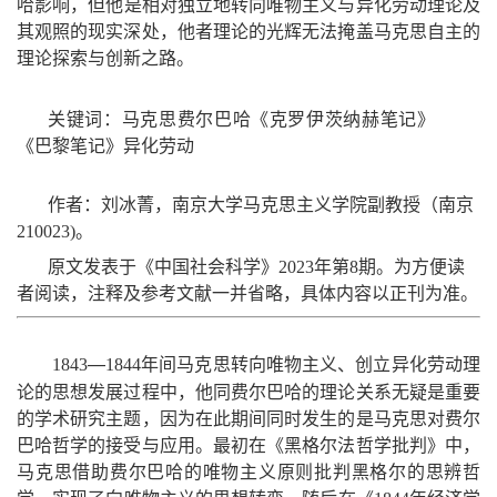
哈影响
，
但他是相对独立地转向唯物主义与异化劳动理论及
其观照的现实深处
，
他者理论的光辉无法掩盖马克思自主的
理论探索与创新之路
。
关键词
：
马克思费尔巴哈《克罗伊茨纳赫笔记》
《巴黎笔记》异化
劳动
作者
：
刘冰菁
，
南京大学马克思主义学院副教授（南京
210023
)
。
原文发表于《中国社会科学》
202
3
年第
8
期
。
为方便读
者阅读
，
注释及参考文献一并省略
，
具体内容以正刊为准
。
—
年间马克思转向唯物主义、创立异化劳动理
1843
1844
论的思想发展过程中
，
他同费尔巴哈的理论关系无疑是重要
的学术研究主题
，
因为在此期间同时发生的是马克思对费尔
巴哈哲学的接受与应用
。
最初在《黑格尔法哲学批判》中
，
马克思借助费尔巴哈的唯物主义原则批判黑格尔的思辨哲