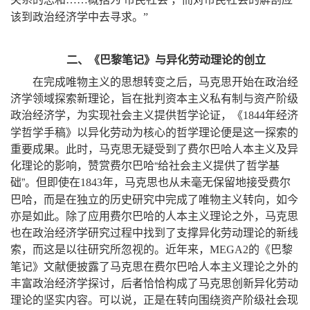
该到政治经济学中去寻求
。
”
二、《巴黎笔记》与异化劳动理论的创立
在完成唯物主义的思想转变之后
，
马克思开始在政治经
济学领域探索新理论
，
旨在批判资本主义私有制与资产阶级
政治经济学
，
为实现社会主义提供哲学论证
，
《
年经济
1844
学哲学手稿》以异化劳动为核心的哲学理论便是这一探索的
重要成果
。
此时
，
马克思无疑受到了费尔巴哈人本主义及异
化理论的影响
，
赞赏费尔巴哈
“
给社会主义提供了哲学基
础
”。
但即使在
年
，
马克思也从未毫无保留地接受费尔
1843
巴哈
，
而是在独立的历史研究中完成了唯物主义转向
，
如今
亦是如此
。
除了应用费尔巴哈的人本主义理论之外
，
马克思
也在政治经济学研究过程中找到了支撑异化劳动理论的新线
索
，
而这是以往研究所忽视的
。
近年来
，
的《巴黎
MEGA2
笔记》文献便披露了马克思在费尔巴哈人本主义理论之外的
丰富政治经济学探讨
，
后者恰恰构成了马克思创新异化劳动
理论的坚实内容
。
可以说
，
正是在转向围绕资产阶级社会现