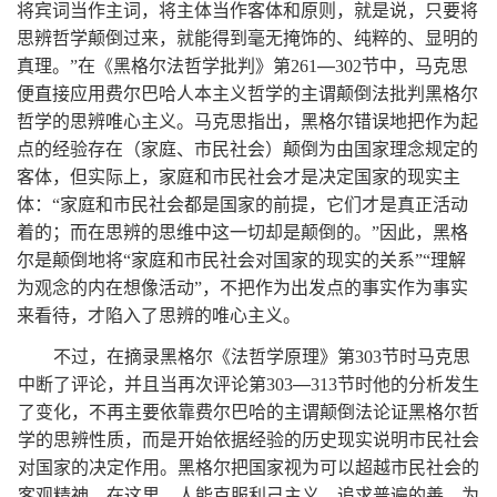
将宾词当作主词，将主体当作客体和原则，就是说，只要将
思辨哲学颠倒过来，就能得到毫无掩饰的、纯粹的、显明的
—
真理。”在《黑格尔法哲学批判》第
261
302
节中，马克思
便直接应用费尔巴哈人本主义哲学的主谓颠倒法批判黑格尔
哲学的思辨唯心主义。马克思指出，黑格尔错误地把作为起
点的经验存在（家庭、市民社会）颠倒为由国家理念规定的
客体，但实际上，家庭和市民社会才是决定国家的现实主
体：
“家庭和市民社会都是国家的前提，它们才是真正活动
着的；而在思辨的思维中这一切却是颠倒的。”因此，黑格
尔是颠倒地将“家庭和市民社会对国家的现实的关系”“理解
为观念的内在想像活动”，不把作为出发点的事实作为事实
来看待，才陷入了思辨的唯心主义。
不过，在摘录黑格尔《法哲学原理》第
节时马克思
303
中断了评论，并且当再次评论第
—
303
313
节时他的分析发生
了变化，不再主要依靠费尔巴哈的主谓颠倒法论证黑格尔哲
学的思辨性质，而是开始依据经验的历史现实说明市民社会
对国家的决定作用。黑格尔把国家视为可以超越市民社会的
客观精神，在这里，人能克服利己主义、追求普遍的善。为