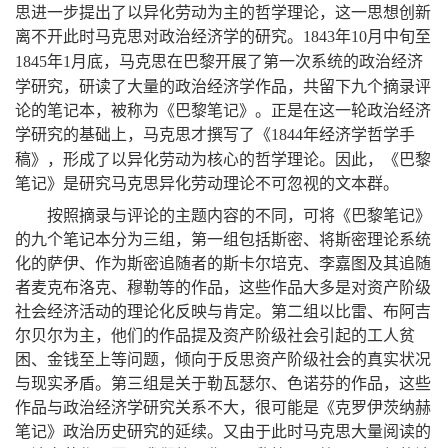
思进一步提出了以异化劳动为主的哲学理论
，
这一思想创新
离不开此时马克思对政治经济学的研究
。
年
月中旬至
1843
10
年
月底
，
马克思在巴黎开展了第一次系统的政治经济
1845
1
学研究
，
研读了大量的政治经济学作品
，
共留下九个摘录评
论的笔记本
，
被称为《巴黎笔记》
。
正是在这一轮政治经济
学研究的基础上
，
马克思才撰写了《
年经济学哲学手
1844
稿》
，
形成了以异化劳动为核心的哲学理论
。
因此
，
《巴黎
笔记》是研究马克思异化劳动理论不可忽视的文本群
。
按照摘录与评论的主题内容的不同
，
可将《巴黎笔记》
的九个笔记本分为三组
，
第一组包括斯密、将斯密理论系统
化的萨伊、作为斯密追随者的斯卡尔培克、李嘉图及其追随
者麦克布洛克、穆勒等的作品
，
这些作品大多是对资产阶级
社会经济活动的理论化反映与肯定
。
第二组以比雷、布阿吉
尔贝尔为主
，
他们的作品提及资产阶级社会引起的工人贫
困、金钱至上等问题
，
倾向于反思资产阶级社会的真实状况
与现实矛盾
。
第三组是关于勒瓦瑟尔、色诺芬的作品
，
这些
作品与政治经济学研究关系不大
，
很可能是《克罗伊茨纳赫
笔记》政治历史研究的延续
。
又由于此时马克思大量阅读的