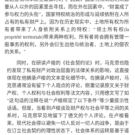
要从人以外的因素里去寻找，而在外在因素中，“财富成了
参与权力的头衔”，国家特权统治的形成与延续依附在人所
占有的私有财产上。因为在历史现实中，土地所有权为所
有者带来了人身依附关系上的特权：“领土所有权(
la
)带来两种权利，所有者将会拥有管理一
propriété
territoriale
般事务的权利，另外会衍生出他与统治者、土地上的佃农
的关系。”
同时，在研读卢梭的《社会契约论》时，马克思也隐
约发现了私有财产对政治层面的法律关系的影响，这直接
体现在他摘录卢梭的文本变化细节中。在摘录卢梭时，马
克思通常没有留下个人观点的评论，侧重记录原文关于财
产权、个人权利与社会权利等法文内容，只用德文写了如
“这句话的注释在说”“卢梭规定了以下条件”等少量提示性
话语。但是，当看到卢梭谈及财产权与社会平等之间的关
系时，马克思罕见地留下了德文的个人评论。在卢梭看
来，现代社会得以避免一切人反对一切人的战争，是由于
在订立社会契约的理性状态下，社会体系的运转是基于道