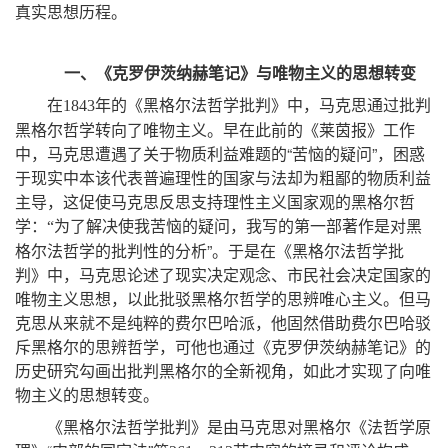
真实思想历程
。
一、《克罗伊茨纳赫笔记》与唯物主义的思想转变
在
年的《黑格尔法哲学批判》中
，
马克思通过批判
1843
黑格尔哲学转向了唯物主义
。
早在此前的《莱茵报》工作
中
，
马克思遭遇了关于物质利益难题的
“
苦恼的疑问
”，
困惑
于现实中本该代表普遍理性的国家与法却为粗鄙的物质利益
主导
，
这促使马克思反思支持理性主义国家观的黑格尔哲
学
为了解决使我苦恼的疑问
，
我写的第一部著作是对黑
：
“
格尔法哲学的批判性的分析
”。
于是在《黑格尔法哲学批
判》中
，
马克思论述了现实决定观念、市民社会决定国家的
唯物主义思想
，
以此批驳黑格尔哲学的思辨唯心主义
。
但马
克思从来就不是纯粹的费尔巴哈派
，
他固然借助费尔巴哈驳
斥黑格尔的思辨哲学
，
可他也通过《克罗伊茨纳赫笔记》的
历史研究勾画出批判黑格尔的全新视角
，
如此才实现了向唯
物主义的思想转变
。
《黑格尔法哲学批判》是由马克思对黑格尔《法哲学原