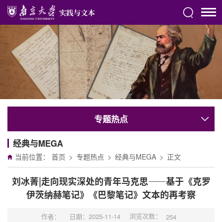
专题热点
经典与MEGA
当前位置：
首页
>
专题热点
>
经典与MEGA
>
正文
刘冰菁|走向现实深处的青年马克思——基于《克罗
伊茨纳赫笔记》《巴黎笔记》文本的再考察
浏览次数：
作者：
日期：2025-11-14
254