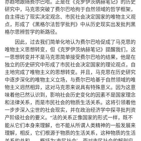
亦趋地跟随费尔巴哈
。
正是在《克罗伊茨纳赫笔记》的历史
研究中
，
马克思突破了费尔巴哈拘于自然领域的哲学框架
，
自主得出了现实决定观念、市民社会决定国家的唯物主义观
点
，
形成了《黑格尔法哲学批判》中从历史现实出发批判黑
格尔思辨哲学的新路径
。
因此
，
过去我们简单化地认为费尔巴哈促成了马克思的
唯物主义思想转变
，
但《克罗伊茨纳赫笔记》提醒我们
，
这
一思想转变并不是马克思简单接受费尔巴哈的结果
，
他是在
独立的历史研究中形成了市民社会决定国家的理论观点
，
自
主地完成了唯物主义的思想转变
。
并且
，
马克思在历史研究
中逐步深化的唯物主义立场
，
与费尔巴哈基于自然领域的唯
物主义迥然相异
，
这对马克思来说具有特殊意义
。
因为这意
味着他已然认识到
，
影响社会历史变化的因素不是国家理念
和法律关系
，
而是市民社会的物质生活关系
。
这将引领着他
一步步深入尘世的社会现实
，
并在政治经济学中探寻批判资
产阶级社会的要义
法的关系正像国家的形式一样
，
既不
。
“
能从它们本身来理解
，
也不能从所谓人类精神的一般发展来
理解
，
相反
，
它们根源于物质的生活关系
，
这种物质的生活
‘
市民社会
’，
而对市民社会的解剖应
关系的总和
……概括为