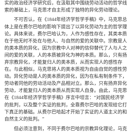
实的政治经济学研究后
，
在汲取其中围绕劳动活动的哲学线
索的基础上
，
马克思才自主形成了独特的异化劳动理论
。
不可否认
，
在《
年经济学哲学手稿》中
，
马克思总
1844
体上是在费尔巴哈的影响下提出了以异化劳动为主的哲学理
论
。
具体来说
，
费尔巴哈认为
，
人作为感性存在
，
其类本质
在于他无时不处在与他人、与自然的爱的关联中
。
宗教是人
的类本质的异化
，
因为宗教中人对神的信仰替代了人与人之
间的爱的关联
，
人的本质被异化为神的本质
。
那么
，
只有扬
弃宗教异化
，
才能复归人的类本质
，
从而实现人的感性存
在
。
与此相似
，
马克思将人的类本质视为自由自觉的感性劳
动
。
异化劳动是人的类本质的异化
，
因为在私有制条件下
，
劳动者同他的劳动活动及产品相对立
。
那么
，
只有扬弃异化
劳动
，
才能复归人的类本质从而实现人自身
。
由此
，
马克思
在《
年经济学哲学手稿》序言中坦言
对国民经济学
1844
：
“
的批判
，
以及整个实证的批判
，
全靠费尔巴哈的发现给它打
下真正的基础
。
从费尔巴哈起才开始了实证的人道主义的和
自然主义的批判
。
”
但必须注意到
，
不同于费尔巴哈的宗教异化理论
，
马克