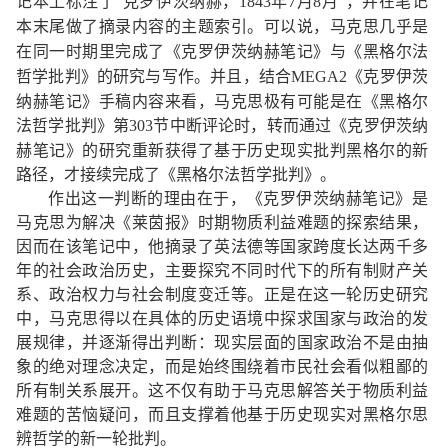
年
月
记本上标注了“克罗伊茨纳赫，
1843
7
8
月
”，并在笔记
本末尾做了摘录内容的主题索引。可以说，马克思几乎是
在同一时期里完成了《克罗伊茨纳赫笔记》与《黑格尔法
《克罗伊茨
哲学批判》的研究与写作。并且，结合
MEGA2
纳赫笔记》手稿内容来看，马克思极有可能是在《黑格尔
法哲学批判》第
节中断评论时，转而通过《克罗伊茨纳
303
赫笔记》的研究重新获得了基于历史现实批判黑格尔的新
路径，才接续完成了《黑格尔法哲学批判》。
作出这一判断的理由在于，《克罗伊茨纳赫笔记》是
马克思为解决《莱茵报》时期物质利益难题的探索结果，
因而在该笔记中，他摘录了英法德等国家跨度长达两千多
年的社会政治历史，主要探究不同时代下的所有制财产关
系、政治权力与社会制度变迁等。正是在这一轮历史研究
中，马克思得以在具体的历史语境中探求国家与政治的发
展规律，并逐渐得出判断：现实层面的国家政治不是由抽
象的绝对理念决定，而是始终围绕着市民社会看似粗鄙的
所有制关系展开。这不仅有助于马克思解答关于物质利益
难题的苦恼疑问，而且支撑着他基于历史现实对黑格尔思
辨哲学的新一轮批判。