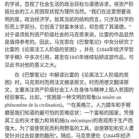
的学说
，
忽视了社会生活的政治目标与道德诉求
，
将资产阶
级社会的工人贫困现状视为理所当然
我们在这里想要说
。
“
明的是
，
政治经济学
，
就其当前的结构而言
，
只涉及科学的
形而上学部分
。
它创造了财富本体论
，
却忽视了其道德
。
”
对于亟须批判资产阶级社会的马克思来说
，
比雷的作品显然
是值得参考的
。
因此
，
马克思在《巴黎笔记》中充分研究了
比雷的《论英法工人阶级的贫困》
，
并在《
年经济学哲
1844
学手稿》中多次引用
，
甚至在
年继续钻研这部作品
，
可
1845
见此书对他的意义之大
。
在《巴黎笔记》中解读比雷的《论英法工人阶级的贫
困》时
，
马克思时而用法文摘录原文
，
时而用德文翻译原
文
，
主要关注资产阶级社会工人在身体与精神上陷入贫困的
经验事实
。
比如
，
“
贫困是一种文明的现象
(
la
misère
un
)
在英格兰
，
人力踏车和手臂
phénomène
de
la
civilisation
。
”“
磨是我们知道的最可怕的苦难症状
：
一个富裕的国家
，
凭借
)的奇观用于生产而
其工业的天才能力和将机械
(
la
mécanique
强大
，
为了驱使贫民而利用野蛮的工具
，
迫使罪犯和穷人遭
受针对过去奴隶的酷刑
”。
随后
，
马克思便在《
年经济
1844