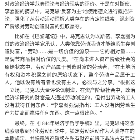
对政治经济学范畴理论与经济现实的评价
。
于是在对斯密、
李嘉图的摘录中
，
马克思
“
反客为主
”
地使用德文进行概括评
论
，
强化了从劳动活动理解人类存在的肯定性线索
，
讽刺资
产阶级对劳动创造财富的强取豪夺
。
比如在《巴黎笔记》中
，
马克思认为以斯密、李嘉图为
首的政治经济学家承认
，
人类依靠劳动活动才能维系生存创
造财富
——
，
“
劳动
……是一切价值的源泉
它的相对量
……
在尚未进入资产阶级社会的
是调节商品相对价值的尺度
。
”
原始状态中
，
劳动产品属于创造财富的劳动者
在土地所
，
“
有权和资本积累之前的原始状态下
，
整个劳动产品属于工
人
。
他既没有所有者也没有主人
，
必须与之分享
根据这
。
”
一立场
，
马克思大量评论讽刺道
，
在资产阶级社会中
，
政治
经济学研究的财富是人通过劳动创造的
，
但付出劳动的工人
没有获得任何东西
李嘉图强调指出
：
工人没有因劳动生
：
“
产力提高而赢得任何东西
。
这一点很出色
。
”
最终
，
在《
年经济学哲学手稿》里
，
马克思将这条
1844
线索吸收到异化劳动理论中
，
锁定劳动活动作为人类存在的
本质规定
，
并揭露资产阶级在私有财产前提下非法占有劳动