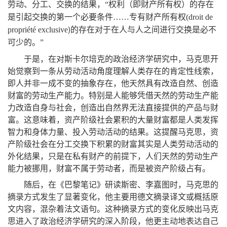
劳动、分工、交换的结果
，
“
权利（即财产所有权）的存在
是引起交换的第一个必要条件
……专有财产所有权(
droit
de
)的存在对于在人与人之间进行交换是必不
propriété
exclusive
可少的
。
”
于是
，
在对斯卡尔培克的政治经济学研究中
，
马克思开
始觉察到一条从劳动活动角度理解人类存在的肯定性线索
，
即人并非一成不变的抽象存在
，
他天然具有改造自然、创造
财富的劳动生产能力
。
特别是人能够凭借天然的劳动生产能
力改造自身与社会
，
创造出自然界无法直接提供的产品与财
富
。
这意味着
，
资产阶级社会累积的大量财富都是人类发挥
智力和身体力量、投入劳动活动的结果
。
这提醒马克思
，
资
产阶级社会在分工交换下积累的财富其实是人类劳动活动的
外化结果
，
只是在私有财产的前提下
，
人们天然的劳动生产
能力被挪用
，
财富不属于劳动者
，
而是被资产阶级占有
。
随后
，
在《巴黎笔记》研读斯密、李嘉图时
，
马克思的
摘录方式发生了显著变化
，
他主要用德文摘录译文或概括原
文内容
，
混杂着法文语句
。
这种摘录方式的变化反映出马克
思进入了政治经济学研究的深入阶段
，
他更主动地表达自己