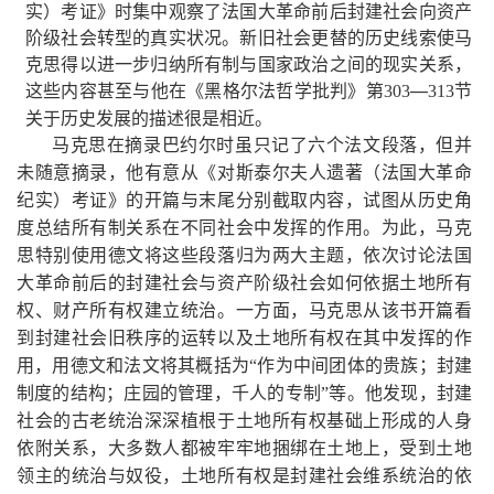
实）考证》时集中观察了法国大革命前后封建社会向资产
阶级社会转型的真实状况。新旧社会更替的历史线索使马
克思得以进一步归纳所有制与国家政治之间的现实关系，
这些内容甚至与他在《黑格尔法哲学批判》第
—
节
303
313
关于历史发展的描述很是相近。
马克思在摘录巴约尔时虽只记了六个法文段落，但并
未随意摘录，他有意从《对斯泰尔夫人遗著（法国大革命
纪实）考证》的开篇与末尾分别截取内容，试图从历史角
度总结所有制关系在不同社会中发挥的作用。为此，马克
思特别使用德文将这些段落归为两大主题，依次讨论法国
大革命前后的封建社会与资产阶级社会如何依据土地所有
权、财产所有权建立统治。一方面，马克思从该书开篇看
到封建社会旧秩序的运转以及土地所有权在其中发挥的作
用，用德文和法文将其概括为
“作为中间团体的贵族；封建
制度的结构；庄园的管理，千人的专制”等。他发现，封建
社会的古老统治深深植根于土地所有权基础上形成的人身
依附关系，大多数人都被牢牢地捆绑在土地上，受到土地
领主的统治与奴役，土地所有权是封建社会维系统治的依