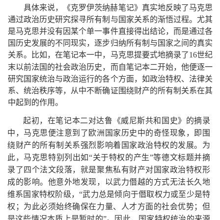
具体来说，《克罗伊茨纳赫笔记》真实地反映了马克思
通过政治历史研究探寻所有制与国家关系的渐悟过程。尤其
是马克思并没有因某个单一事件直接得出结论，而是通过各
国历史发展的不同现实，逐步归纳所有制与国家之间的真实
关系。比如，在笔记本一中，马克思提要式地摘录了
世纪
16
末以前法国的社会政治历史，而自笔记本二开始，他便逐一
研究国家统治与政治运行的各个方面，如政治特权、法律关
系、统治秩序等，从中不断确证围绕财产的所有制关系在其
中起到的作用。
起初，在笔记本二对达鲁《威尼斯共和国史》的摘录
中，马克思便注意到了欧洲国家历史中的奇怪现象，即围
绕财产的所有制关系强烈影响着国家政治特权的发展。为
此，马克思特别列出如
“关于特权的产生”等德文标题并摘
录了四个法文段落，就是聚焦私有财产对国家政治特权形
成的影响。他意外地发现，以武力僭越的方式无法长久地
维系国家特权阶级，“武力总是倾向于僭取权力或至少是特
权；为此必须始终确保在力量、人才方面的社会优势；但
是这些情况本质上是暂时的”。因此，国家特权统治的来源