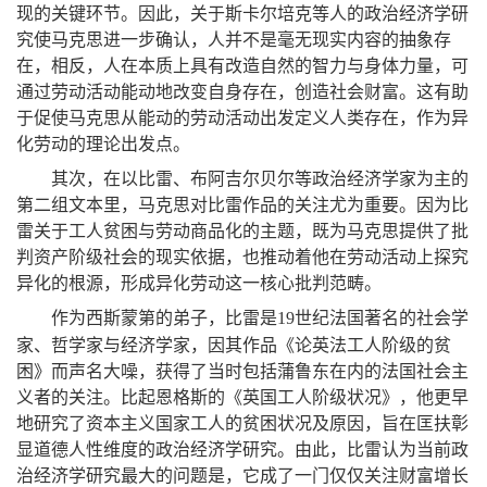
现的关键环节
。
因此
，
关于斯卡尔培克等人的政治经济学研
究使马克思进一步确认
，
人并不是毫无现实内容的抽象存
在
，
相反
，
人在本质上具有改造自然的智力与身体力量
，
可
通过劳动活动能动地改变自身存在
，
创造社会财富
。
这有助
于促使马克思从能动的劳动活动出发定义人类存在
，
作为异
化劳动的理论出发点
。
其次
，
在以比雷、布阿吉尔贝尔等政治经济学家为主的
第二组文本里
，
马克思对比雷作品的关注尤为重要
。
因为比
雷关于工人贫困与劳动商品化的主题
，
既为马克思提供了批
判资产阶级社会的现实依据
，
也推动着他在劳动活动上探究
异化的根源
，
形成异化劳动这一核心批判范畴
。
作为西斯蒙第的弟子
，
比雷是
世纪法国著名的社会学
19
家、哲学家与经济学家
，
因其作品《论英法工人阶级的贫
困》而声名大噪
，
获得了当时包括蒲鲁东在内的法国社会主
义者的关注
。
比起恩格斯的《英国工人阶级状况》
，
他更早
地研究了资本主义国家工人的贫困状况及原因
，
旨在匡扶彰
显道德人性维度的政治经济学研究
。
由此
，
比雷认为当前政
治经济学研究最大的问题是
，
它成了一门仅仅关注财富增长