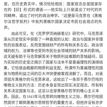
是，在历史真实中，情况恰恰相反：国家观念总是国家存
在的
【
旧
】
形式的谓语
——
他实际上只是道出了时代的共
同精神，道出了时代的政治神学。
”这便是马克思在《黑格
尔法哲学批判》中批判黑格尔国家决定市民社会观点的先
声。
由此可见
，
在《克罗伊茨纳赫笔记》研究中
，
马克思逐
渐从历史现实中获取了一种直观的认知
：
政治与国家并非理
性的自我表征
，
反而受围绕财产的所有制关系左右
，
政治领
域的权力、法律等也受到市民社会领域的财产关系的影响
。
这无疑有助于马克思解答关于物质利益难题的苦恼疑问
，
因
为实际的历史变迁揭示了国家与法本不是普遍理性的演绎结
果
，
它恰是由粗鄙的物质利益支配
，
所谓作为普遍理性的国
家与物质利益之间的巨大冲突便被客观消解了
。
而且
，
对亟
须驳斥黑格尔的马克思来说
，
这给出了一条异于费尔巴哈的
唯物主义批判方法
：
历史本身呈现出现实决定观念、所有制
关系决定国家与法
，
这足以击穿黑格尔哲学的唯心主义本
质
。
因此
，
在
年马克思转向唯物主义之际
，
费尔巴哈固
1843
然提供了颠倒黑格尔思辨哲学的重要方法
，
但他并没有亦步