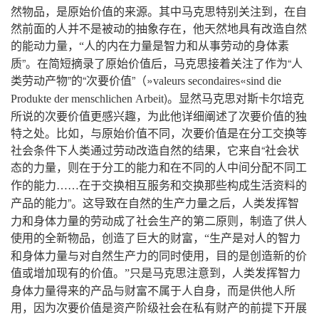
然物品
，
是原始价值的来源
。
其中马克思特别关注到
，
在自
然前面的人并不是被动的抽象存在
，
他天然地具有改造自然
的能动力量
人的内在力量是智力和从事劳动的身体素
，
“
质
”。
在简短摘录了原始价值后
，
马克思接着关注了作为
“
人
类劳动产物
”
的
“
次要价值
”
（
»
«
valeurs
secondaires
sind
die
)
。
显然马克思对斯卡尔培克
Produkte
der
menschlichen
Arbeit
所说的次要价值更感兴趣
，
为此他详细阐述了次要价值的独
特之处
。
比如
，
与原始价值不同
，
次要价值是在分工交换等
社会条件下人类通过劳动改造自然的结果
，
它来自
“
社会状
态的力量
，
则在于分工的能力和在不同的人中间分配不同工
作的能力
……在于交换相互服务和交换那些构成生活资料的
”。
这导致在自然的生产力量之后
，
人类发挥智
产品的能力
力和身体力量的劳动成了社会生产的第二原则
，
制造了供人
使用的全新物品
，
创造了巨大的财富
生产是对人的智力
，
“
和身体力量与对自然生产力的同时使用
，
目的是创造新的价
值或增加现有的价值
只是马克思注意到
，
人类发挥智力
。
”
身体力量得来的产品与财富不属于人自身
，
而是供他人所
用
，
因为次要价值是资产阶级社会在私有财产的前提下开展