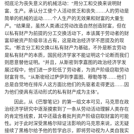
彻底沦为丧失意义的机械活动
用分工和交换来说明财
：
“
富、生产
。
承认分工使个人活动贫乏和丧失
……人的劳动是
简单的机械的运动……个人生产的无效果和财富的大量生
结果是
，
虽然人类通过劳动改造自然创造财富
，
但在
产
。
”
以私有财产为前提的分工交换活动下
，
本该属于劳动者的财
富却被资产阶级非法占有
，
这是政治经济学不愿提及的现
实
断言分工和交换以私有财产为基础
，
不外是断言劳动
。
“
是私有财产的本质
，
国民经济学家不能证明这个论断而我们
则愿意替他证明
并且
，
从斯密到李嘉图的政治经济学发
。
”
展过程中
，
他们进一步贬低了劳动者
，
为资产阶级窃取劳动
财富背书
。
“
从斯密经过萨伊到李嘉图、穆勒等等
……他们
总是自觉地在排斥人这方面比他们的先驱者走得更远……因
”。
为他们使具有活动形式的私有财产成为主体
因此
，
从《巴黎笔记》的第一组文本可见
，
马克思在政
治经济学研究中逐渐摸索到了一条从劳动活动理解人类存在
的肯定性线索
，
其中还蕴含着批判资产阶级窃取财富的可能
性
。
对于此时深受黑格尔辩证法影响的马克思来说
，
这无疑
接续了黑格尔给予他的哲学启示
，
即将劳动视为人类自我实