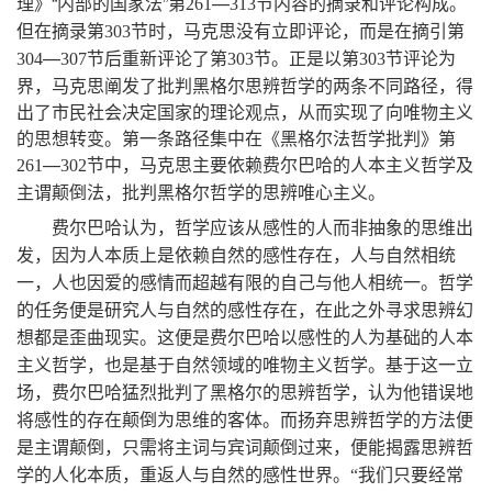
理》
“
内部的国家法
”
第
—
节内容的摘录和评论构成
。
261
313
但在摘录第
节时
，
马克思没有立即评论
，
而是在摘引第
303
—
节后重新评论了第
节
。
正是以第
节评论为
304
307
303
303
界
，
马克思阐发了批判黑格尔思辨哲学的两条不同路径
，
得
出了市民社会决定国家的理论观点
，
从而实现了向唯物主义
的思想转变
。
第一条路径集中在《黑格尔法哲学批判》第
—
节中
，
马克思主要依赖费尔巴哈的人本主义哲学及
261
302
主谓颠倒法
，
批判黑格尔哲学的思辨唯心主义
。
费尔巴哈认为，哲学应该从感性的人而非抽象的思维出
发，因为人本质上是依赖自然的感性存在，人与自然相统
一，人也因爱的感情而超越有限的自己与他人相统一。哲学
的任务便是研究人与自然的感性存在，在此之外寻求思辨幻
想都是歪曲现实。这便是费尔巴哈以感性的人为基础的人本
主义哲学，也是基于自然领域的唯物主义哲学。基于这一立
场，费尔巴哈猛烈批判了黑格尔的思辨哲学，认为他错误地
将感性的存在颠倒为思维的客体。而扬弃思辨哲学的方法便
是主谓颠倒，只需将主词与宾词颠倒过来，便能揭露思辨哲
学的人化本质，重返人与自然的感性世界。
“我们只要经常