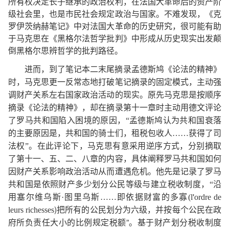
所有权决定长子继承的政治权利，在法国大革命后的资产阶
级社会里，也是市民社会规定政治与国家。不难发现，《克
罗伊茨纳赫笔记》中对法国大革命的历史研究，很可能有助
于马克思在《黑格尔法哲学批判》中形成从历史现实出发颠
倒黑格尔思辨哲学的批判路径。
进而，到了笔记本二末尾摘录孟德斯鸠《论法的精神》
时，马克思更一反常态地打破笔记摘录的固定模式，主动强
调财产关系左右国家政治活动的现实。原先马克思是按顺序
摘录《论法的精神》，却在摘录第十一章时主动用德文评论
了罗马共和国陷入困境的原因，
“孟德斯鸠认为共和国衰落
的主要原因是，共和国的骑士们，租税包收人……获得了司
法权”。在此评论下，马克思有意采用逆序方式，分别摘取
了第十一、五、二、八章的内容，具体阐释罗马共和国如何
因财产关系影响政治活动从而遭遇危机。他先是记录了罗马
共和国是依照财产多少划分公民等级与建立税收制度，“沿
'
用塞尔维乌斯·图里乌斯……即依据财富的多寡(
l
ordre
de
)把所有的公民划分为六级，并按每个公民在政
leurs
richesses
府所负责任大小的比例规定税额”。基于财产划分税收制度