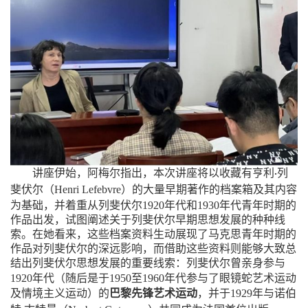
讲座伊始，阿梅尔指出，本次讲座将以收藏有亨利
列
·
（
）
斐伏尔
Henri
Lefebvre
的大量早期著作的档案箱及其内容
为基础，并着重从列斐伏尔
1920
年代和
1930
年代青年时期的
作品出发，试图阐述关于列斐伏尔早期思想发展的种种线
索。在她看来，这些档案资料生动展现了马克思青年时期的
作品对列斐伏尔的深远影响，而借助这些资料则能够大致总
结出列斐伏尔思想发展的重要线索：列斐伏尔曾亲身参与
（
运动
1920
年代
随后是于
1950
至
1960
年代参与了眼镜蛇艺术
）
巴黎先锋艺术运动
及情境主义运动
的
，并于
1929
年与诺伯