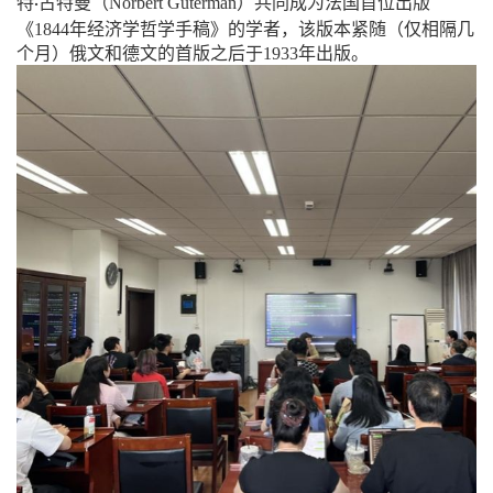
（
）
特
古特曼
Norbert
Guterman
共同成为法国首位出版
·
（
《
1844
年经济学哲学手稿》的学者，该版本紧随
仅相隔几
）
个月
俄文和德文的首版之后于
1933
年出版。