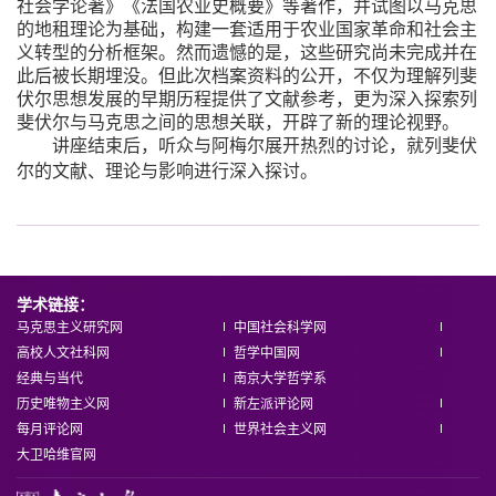
社会学论著》《法国农业史概要》等著作，并试图以马克思
的地租理论为基础，构建一套适用于农业国家革命和社会主
义转型的分析框架。然而遗憾的是，这些研究尚未完成并在
此后被长期埋没。但此次档案资料的公开，不仅为理解列斐
伏尔思想发展的早期历程提供了文献参考，更为深入探索列
斐伏尔与马克思之间的思想关联，开辟了新的理论视野。
讲座结束后，听众与阿梅尔展开热烈的讨论，就列斐伏
尔的文献、理论与影响进行深入探讨。
学术链接：
马克思主义研究网
中国社会科学网
高校人文社科网
哲学中国网
经典与当代
南京大学哲学系
历史唯物主义网
新左派评论网
每月评论网
世界社会主义网
大卫哈维官网