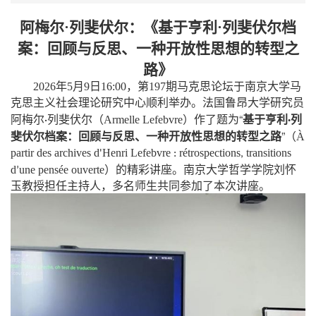
阿梅尔
·列斐伏尔：《基于亨利·列斐伏尔档
案：回顾与反思、一种开放性思想的转型之
路》
2026
年
5
月
9
日
16:00
，第
197
期马克思论坛于南京大学马
克思主义社会理论研究中心顺利举办。法国鲁昂大学研究员
（
）
“
阿梅尔
列斐伏尔
Armelle
Lefebvre
作了题为
基于亨利
列
·
·
”（
斐伏尔档案：回顾与反思、一种开放性思想的转型之路
À
partir
des
archives
d
Henri
Lefebvre
rétrospections
transitions
'
:
,
）
d
une
pensée
ouverte
的精彩讲座。南京大学哲学学院刘怀
’
玉教授担任主持人，多名师生共同参加了本次讲座。