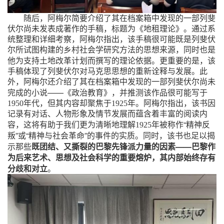
随后，阿梅尔简要介绍了其在档案箱中发现的一部列斐
伏尔尚未发表成著作的手稿，标题为《地租理论》。通过系
统整理和详细考察，阿梅尔指出，该手稿很可能既是列斐伏
尔所试图构建的乡村社会学研究方法的思想来源，同时也是
撰写
他为支持土地改革计划而
的理论依据。更重要的是，该
手稿体现了列斐伏尔对马克思思想的重新诠释与发展。此
外，阿梅尔还介绍了其在档案箱中发现的一部列斐伏尔尚未
——
完成的小说
《政治教育》，并推测该作品很可能写于
1950
年代，但其内容却聚焦于
1925
年。阿梅尔指出，该书因
记录有对话、人物形象及情节发展而蕴含着丰富的阅读内
“
容，这将有助于我们更为清晰地理解
1925
年被称作
精神反
”
“
”
叛
或
精神与社会革命
的事件的实质。同时，该书也足以揭
既团结、又撕裂的巴黎先锋派力量的因素
——
巴黎作
示那些
为后来艺术、思想及社会科学的重要熔炉，其内部始终存有
分歧和对立
。