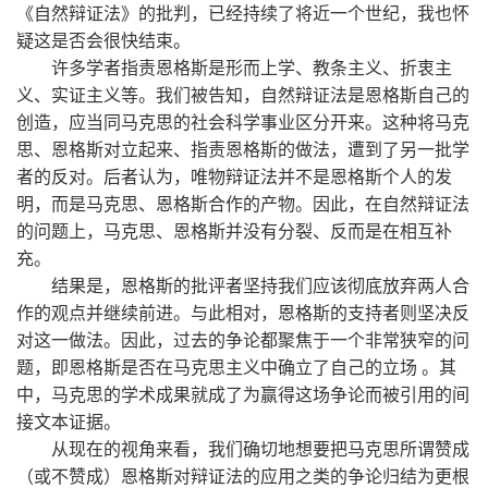
《自然辩证法》的批判，已经持续了将近一个世纪，我也怀
疑这是否会很快结束。
许多学者指责恩格斯是形而上学、教条主义、折衷主
义、实证主义等。我们被告知，自然辩证法是恩格斯自己的
创造，应当同马克思的社会科学事业区分开来。这种将马克
思、恩格斯对立起来、指责恩格斯的做法，遭到了另一批学
者的反对。后者认为，唯物辩证法并不是恩格斯个人的发
明，而是马克思、恩格斯合作的产物。因此，在自然辩证法
的问题上，马克思、恩格斯并没有分裂、反而是在相互补
充。
结果是，恩格斯的批评者坚持我们应该彻底放弃两人合
作的观点并继续前进。与此相对，恩格斯的支持者则坚决反
对这一做法。因此，过去的争论都聚焦于一个非常狭窄的问
题，即恩格斯是否在马克思主义中确立了自己的立场 。其
中，马克思的学术成果就成了为赢得这场争论而被引用的间
接文本证据。
从现在的视角来看，我们确切地想要把马克思所谓赞成
（或不赞成）恩格斯对辩证法的应用之类的争论归结为更根