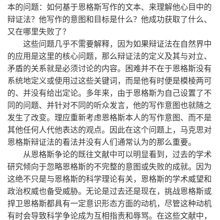
本的问题：如何基于恩格斯写作的文本、来理解他心目中的
辩证法？他写作的意图和目标是什么？他成功获取了什么、
又在哪里失败了？
这些问题几乎不需要解释，因为如果辩证法在自然界中
的应用是这里的核心问题，那么辩证法的定义及其与对立、
矛盾的关系就是必须讨论的内容。困难并不在于恩格斯没有
系统地定义或使用过这些关键词，而是他有时便是模棱两可
的、并没有给出定论。多年来，由于恩格斯为自己设置了不
同的问题、并针对不同的听众发言，他的写作意图也就随之
发生了改变。理应重新考虑恩格斯本人的写作意图、而不是
其他任何人代他表达的观点。因此在这个问题上，马克思对
恩格斯辩证法的看法并没有人们通常认为的那么重要。
从恩格斯争论的既往文献中可以明显看到，过去的学术
研究倾向于忽略恩格斯的不完整的意图或失败的成就。因为
这绝不只是与恩格斯的科学理论有关，恩格斯的学术威望和
政治权威也备受威胁。无论是过去还是现在，挑战恩格斯或
捍卫恩格斯都具有一定意识形态方面的动机，尽管这种动机
有时会导致科学争论成为互相指责和辱骂。在这些文献中，