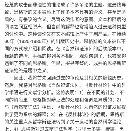
轻蔑的攻击而非理性的推论成了许多争论的主题。这最终导
致，恩格斯的文本被添上了许多本不具有的含义，甚至是矛
盾的、有争议的含义。尽管这使作者的意图、文本和随后的
阅读之间互相脱离，但当前的解释也常常陷入过去这种类型
的讨论中。这种谬论又在文本编辑上产生了副产品。在持续
60年（1925-1985年）的出版历史中，恩格斯的文本被以不
同的方式被介绍和阅读。在《自然辩证法》的后续版本中，
标题的选择、手稿的排列各不相同，观众遇到了、也被安排
遇到了不同的恩格斯。但是，探寻完整的、成熟的恩格斯辩
证法始终是题中之义。
因此，我将首先回顾过去的争论及其相关的编辑历史。
然后，我将对恩格斯《自然辩证法》、《反杜林论》中的哲
学术语进行文献学分析。这将表明：1）在不同的计划、不
同的阶段里，恩格斯对辩证法的处理和强调是异质的；2）
与《自然辩证法》相比，《反杜林论》为自然的辩证发展提
供了更为系统的解释；3）在《反杜林论》的后期，恩格斯
的关注重点从哲学辩证法转到了关于运动的自然科学理论
上；4）恩格斯对过去辩证法哲学（亚里士多德，康德，黑