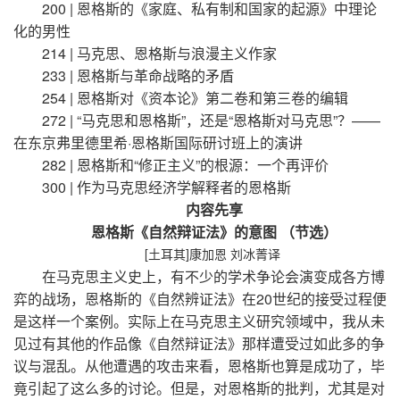
200 | 恩格斯的《家庭、私有制和国家的起源》中理论
化的男性
214 | 马克思、恩格斯与浪漫主义作家
233 | 恩格斯与革命战略的矛盾
254 | 恩格斯对《资本论》第二卷和第三卷的编辑
272 | “马克思和恩格斯”，还是“恩格斯对马克思”？——
在东京弗里德里希·恩格斯国际研讨班上的演讲
282 | 恩格斯和“修正主义”的根源：一个再评价
300 | 作为马克思经济学解释者的恩格斯
内容先享
恩格斯《自然辩证法》的意图 （节选）
[土耳其]康加恩 刘冰菁译
在马克思主义史上，有不少的学术争论会演变成各方博
弈的战场，恩格斯的《自然辨证法》在20世纪的接受过程便
是这样一个案例。实际上在马克思主义研究领域中，我从未
见过有其他的作品像《自然辩证法》那样遭受过如此多的争
议与混乱。从他遭遇的攻击来看，恩格斯也算是成功了，毕
竟引起了这么多的讨论。但是，对恩格斯的批判，尤其是对