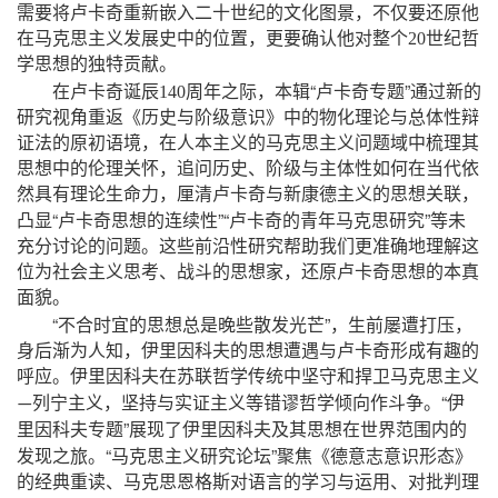
需要将卢卡奇重新嵌入二十世纪的文化图景，不仅要还原他
在马克思主义发展史中的位置，更要确认他对整个
20
世纪哲
学思想的独特贡献。
“
”
在卢卡奇诞辰
140
周年之际，本辑
卢卡奇专题
通过新的
研究视角重返《历史与阶级意识》中的物化理论与总体性辩
证法的原初语境，在人本主义的马克思主义问题域中梳理其
思想中的伦理关怀，追问历史、阶级与主体性如何在当代依
然具有理论生命力，厘清卢卡奇与新康德主义的思想关联，
“
”“
”
凸显
卢卡奇思想的连续性
卢卡奇的青年马克思研究
等未
充分讨论的问题。这些前沿性研究帮助我们更准确地理解这
位为社会主义思考、战斗的思想家，还原卢卡奇思想的本真
面貌。
“
”
不合时宜的思想总是晚些散发光芒
，生前屡遭打压，
身后渐为人知，伊里因科夫的思想遭遇与卢卡奇形成有趣的
呼应。伊里因科夫在苏联哲学传统中坚守和捍卫马克思主义
“
列宁主义，坚持与实证主义等错谬哲学倾向作斗争。
伊
—
”
里因科夫专题
展现了伊里因科夫及其思想在世界范围内的
“
”
发现之旅。
马克思主义研究论坛
聚焦《德意志意识形态》
的经典重读、马克思恩格斯对语言的学习与运用、对批判理