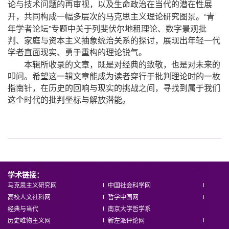
论与技术问题的再审视，以及生命政治在当代的潜在性展
“
开，共同构成一幅多层次的马克思主义理论研究图景。
青
”
年学者论坛
专题中关于列斐伏尔地租理论、数字景观批
判、家庭与资本主义抽象统治关系的探讨，展现出年轻一代
学者直面现实、勇于重构的理论锐气。
本辑所收录的文章，既是对经典的致敬，也是对未来的
叩问。希望这一辑文章能成为读者穿行于批判理论时的一枚
指南针，在历史的回响与现实的挑战之间，寻找到属于我们
这个时代的批判坐标与解放潜能。
学术链接：
马克思主义研究网
中国社会科学网
高校人文社科网
哲学中国网
经典与当代
南京大学哲学系
历史唯物主义网
新左派评论网