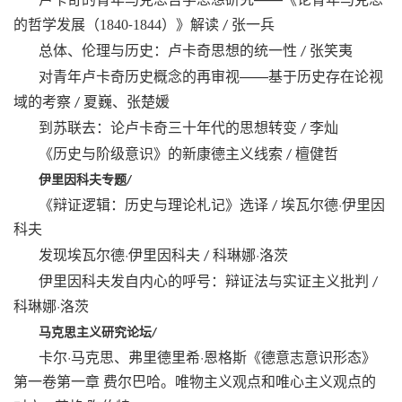
（
）
的哲学发展
1840
1844
》解读
张一兵
-
/
总体、伦理与历史：卢卡奇思想的统一性
张笑夷
/
——
对青年卢卡奇历史概念的再审视
基于历史存在论视
域的考察
夏巍、张楚媛
/
到苏联去：论卢卡奇三十年代的思想转变
李灿
/
《历史与阶级意识》的新康德主义线索
檀健哲
/
伊里因科夫专题
/
·
《辩证逻辑：历史与理论札记》选译
埃瓦尔德
伊里因
/
科夫
·
·
发现埃瓦尔德
伊里因科夫
科琳娜
洛茨
/
伊里因科夫发自内心的呼号：辩证法与实证主义批判
/
·
科琳娜
洛茨
马克思主义研究论坛
/
·
·
卡尔
马克思、弗里德里希
恩格斯《德意志意识形态》
第一卷第一章
费尔巴哈。唯物主义观点和唯心主义观点的