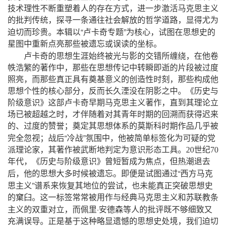
技术理性不断重塑着人的存在方式，进一步激活马克思主义
的批判传统，探寻一条通往社会解放的哲学道路，显得尤为
“
”
迫切而珍贵。本辑以
卢卡奇专题
为核心，试图在思想史的
星图中重新点亮那些被遗忘或误读的坐标。
卢卡奇的思想生涯始终被光与影的交错所缠绕，在他卷
帙浩繁的著作中，那些在思想传记中转瞬即逝的片段被过度
照亮，而那些真正具有奠基意义的创造性时刻，那些构成他
思想个性的核心部分，反而长久湮没在阴影之中。《历史与
阶级意识》这部卢卡奇早期马克思主义著作，直到其理论立
场已被超越之时，才伴随着对其青年时期的回溯而获得迟来
的、过度的赞誉；奠定其思想体系的莫斯科时期作品几乎被
“
”
完全忽视；战后
冷战
氛围中，他被简单标签化为可疑的党
派理论家，其著作被武断地判定为意识形态工具。
20
世纪
70
年代，《历史与阶级意识》曾短暂成为焦点，但热潮退去
“
后，他的思想大多时候被遗忘。即便是试图通过
西方马克
”
思主义
谱系来恢复其地位的尝试，也未能真正突破思想史
的窠臼。这一标签常常被用作与经典马克思主义和苏联教条
·
主义的双重对立，而佩里
安德森等人的批评既不够细致又
充满误导。正是基于这种略显遗憾的思想史处境，我们迫切