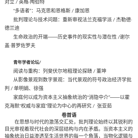
·
对立
英格
陶伯特
/
“
”
多语者
：马克思和恩格斯
康加恩
/
·
批判理论与技术问题：重新审视法兰克福学派
杰勒德
/
德兰迪
——
生命政治的开端
历史事件的现实性与潜在性
谢尔
/
·
盖
普罗佐罗夫
青年学者论坛
/
阅读与重构：列斐伏尔地租理论探赜
董坤
/
从影像景观到数字景观：当代景观的符号政治经济学批
判
单明娟、徐强
/
“
”——
家庭何以成为资本主义抽象统治的
消隐中介
以霍
“
”
克海默
权威与家庭
理论为中心的再研究
张亚茹
/
卷首语
在思想与时代的激荡交汇处，批判理论始终以其锐利的
目光审视着现代社会的深层结构与内在矛盾。当资本主义的
抽象统治日益渗透至生活世界的每一个角落，当物化逻辑与