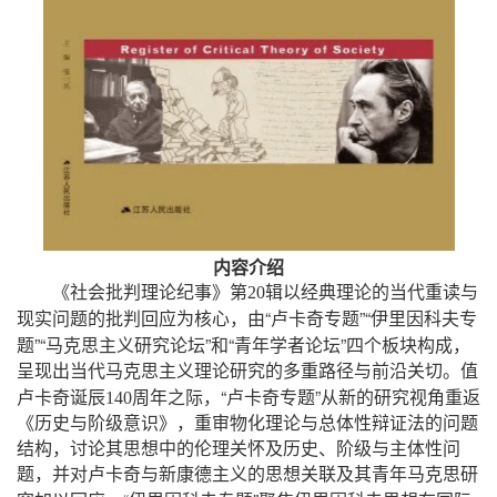
内容介绍
《社会批判理论纪事》第
20
辑以经典理论的当代重读与
“
”“
现实问题的批判回应为核心，由
卢卡奇专题
伊里因科夫专
”“
”
“
”
题
马克思主义研究论坛
和
青年学者论坛
四个板块构成，
呈现出当代马克思主义理论研究的多重路径与前沿关切。值
“
”
卢卡奇诞辰
140
周年之际，
卢卡奇专题
从新的研究视角重返
《历史与阶级意识》，重审物化理论与总体性辩证法的问题
结构，讨论其思想中的伦理关怀及历史、阶级与主体性问
题，并对卢卡奇与新康德主义的思想关联及其青年马克思研