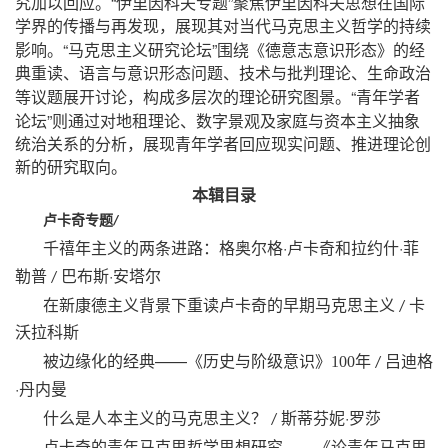
“
”
究加以回应。
伊里因科夫专题
聚焦伊里因科夫思想在国际
学界的传播与再发现，展现其对当代马克思主义哲学的持续
“
”
影响。
马克思主义研究论坛
围绕《德意志意识形态》的经
典重读、语言与意识形态问题、技术与批判理论、生命政治
“
等议题展开讨论，构成多层次的理论研究图景。
青年学者
”
论坛
则通过对地租理论、数字景观及家庭与资本主义抽象
统治关系的分析，展现青年学者回应现实问题、推进理论创
新的研究取向。
本辑目录
卢卡奇专题
/
·
·
千禧年主义的两条进路：格奥尔格
卢卡奇和拉约什
菲
·
勒普
巴布斯
安塔尔
/
在新康德主义背景下重读卢卡奇的早期马克思主义
卡
/
沃拉科斯
——
被边缘化的经典
《历史与阶级意识》
100
年
吕迪格
/
·
丹内曼
？
·
什么是人本主义的马克思主义
斯蒂芬妮
罗莎
/
——
卢卡奇的青年马克思哲学思想研究
《论青年马克思