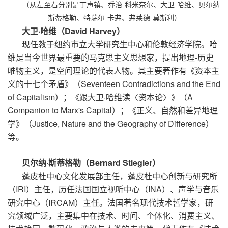
（
从左至右分别是丁声镇、乔治·科米奈尔、大卫·哈维、贝尔纳
·斯蒂格勒、特瑞尔·卡弗、弗莱德·莫斯利）
大卫·哈维（David Harvey）
现任教于纽约市立大学研究生中心和伦敦经济学院。哈
维是当今世界最重要的马克思主义思想家，提出地理-历史
唯物主义，是空间理论的代表人物。其主要著作有《资本主
义的十七个矛盾》（
Seventeen Contradictions and the End
of Capitalism
）；《跟大卫·哈维读〈资本论〉》（
A
Companion to Marx's Capital
）；《正义、自然和差异地理
学》（
Justice, Nature and the Geography of Difference
）
等。
贝尔纳·斯蒂格勒（Bernard Stiegler）
蓬皮杜中心文化发展部主任，蓬皮杜中心创新与研究所
（IRI）主任，历任法国国立视听中心（INA）、声学与音乐
研究中心（IRCAM）主任。法国著名现代技术哲学家，研
究领域广泛，主要集中在技术、时间、个体化、消费主义、