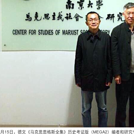
0月15日，德文《马克思恩格斯全集》历史考证版（MEGA2）编者和研