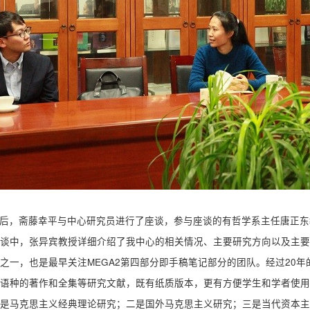
后，斋藤幸平与中心研究员进行了座谈，参与座谈的有哲学系主任唐正东
谈中，张异宾教授详细介绍了我中心的相关情况、主要研究方向以及主要
之一，也是最早关注MEGA2第四部分即手稿笔记部分的团队。经过20年
语种的著作和全集等研究文献，既有纸质版本，更有方便学生和学者使用
是马克思主义经典理论研究；二是国外马克思主义研究；三是当代资本主