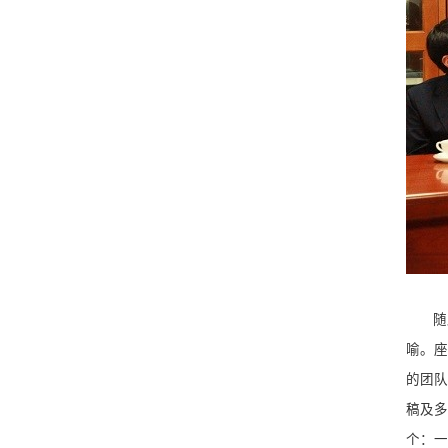
随
喻。座
的团队
稿及多
个：一