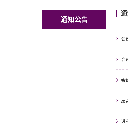
通
通知公告
会
会
会
展
讲