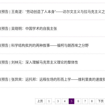
座预告 | 王南湜：“劳动创造了人本身”——达尔文主义与拉马克主义
座预告 | 吴晓明：中国学术的自我主张
座预告 | 科学结构批判的两种叙事——福柯与朗西埃之分野
座预告 | 刘林元：深入理解马克思主义理论的整体性
座预告 | 张异宾：远托邦：远程在场的形而上学——维利里奥的速度
...
上页
1
3
4
5
6
7
8
下页