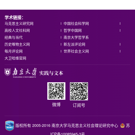
学术链接：
马克思主义研究网
中国社会科学网
高校人文社科网
哲学中国网
经典与当代
南京大学哲学系
历史唯物主义网
新左派评论网
每月评论网
世界社会主义网
大卫哈维官网
微博
订阅号
版权所有 2005-2016 南京大学马克思主义社会理论研究中心
苏
ICP备10085945-3号