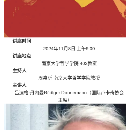
讲座时间
2024
11
8
9:00
年
月
日
上午
讲座地点
402
南京大学哲学学院
教室
主持人
周嘉昕
南京大学哲学学院教授
主讲人
R
diger Dannemann
吕迪格·丹内曼
ü
（国际卢卡奇协会
主席）