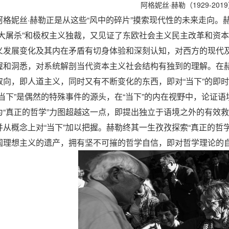
阿格妮丝·赫勒（1929-201
阿格妮丝·赫勒正是从这些“风中的碎片”摸索现代性的未来走向
“大屠杀”和极权主义独裁，又见证了东欧社会主义民主改革和资
义发展变化及其内在矛盾有切身体验和深刻认知，对西方的现代
握和洞悉，对系统解剖当代资本主义社会结构有独到的理解。在
取向，即人道主义，同时又有不断变化的东西，即对“当下”的即
“当下”是偶然的特殊事件的源头，在“当下”的内在视野中，论证
为“真正的哲学”力图超越这一点，即提出独立于语境之外的有效
并从概念上对“当下”加以把握。赫勒终其一生孜孜探索“真正的哲学
国理想主义的遗产，拥有坚不可摧的哲学自信，即对哲学理论的自