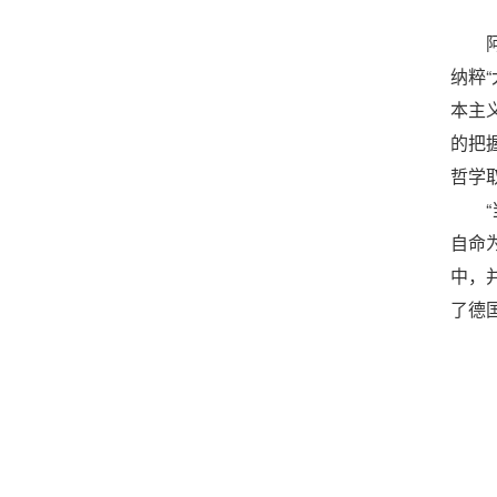
纳粹
本主
的把
哲学
自命
中，
了德