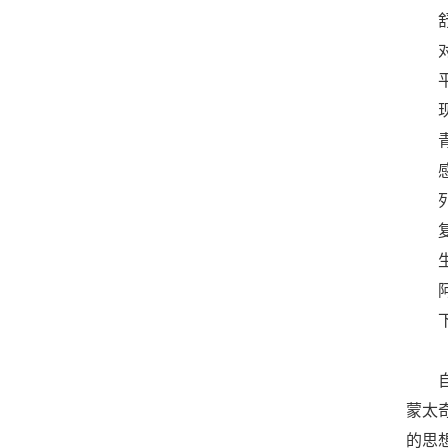
蒙太
的思