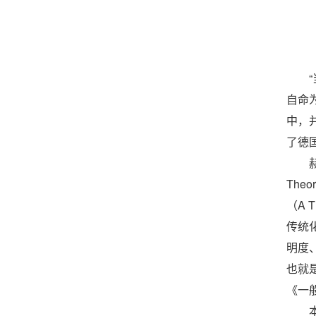
自命
中，
了德
Theo
（A 
传统
明度
也就
《一