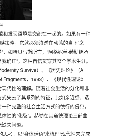
照
语境和发现语境是交织在一起的。如果有一种
救赎策略，它就必须渗透在动荡的当下”之
”，如哈贝马斯所言，“阿格妮丝·赫勒继承
我确证”，这种自信贯穿其整个学术生涯。
nity Survive）、《历史理论》（A
y of Fragments，1993）、《现代性理论》
地阐释了她对现代性的理解。随着社会生活的分化和非
方式失去了其系列的特征，比如亲近感、透
对一种完整的社会生活方式的德行的侵犯，
体性的“化裂”。赫勒在其道德理论三部曲
德缺失问题。
的思考，以“身体话语”来梳理“现代性未完成