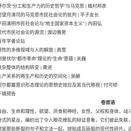
舒尔茨“分工和生产力的历史哲学”与马克思 | 植村邦彦
对望月清司的马克思市民社会论的批判 | 平子友长
平田清明市民社会论与“地主国家资本主义” | 内田弘
现代市民社会论的源流 | 渡边雅男
青年学者论坛
感性的多维视域与人的解放 | 高雪
列斐伏尔“都市革命”理论的“生命”意蕴 | 关巍
复杂整体的结构转变 | 黄进
生产关系的再生产和历史的空间化 | 吴頔
阿尔都塞意识形态理论的思想史效应及其当代审视 | 付可桢
下辑预告
卷首语
自由、生命和理性，欲望、厌食和神经，女性、父权和身体，战
奇式的星丛，编织出了令人眼花缭乱的辩证意象，它们彼此失联
想家那些断裂的句子和文法一起，拼贴成瓦砾般的现代性碎片。