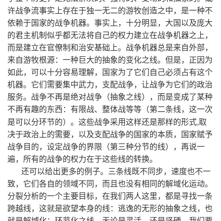
许战争流事实上存在于独一无二的游牧创造之中，是一种不
依赖于国家的战争机器。事实上，十分明显，大国以及庞大
的君主机制似乎都无法将自己的权力建立在战争机器之上，
而是建立在官僚制和治安基础上。战争机器总是来自外部，
来自游牧根源：一种巨大的抽象的变化之线。但是，正因为
如此，可以十分容易理解，国家为了它们自己必须占有这个
机器。它们需要集中武力，支配战争，让战争为它们的政治
服务。战争不再是绝对战争（抽象之线），而是变成了某种
不再有趣的东西：有限战、整体战等等（第二条线，这一次
,
是可以分环节的）。这些战争采用这样还是那样的形式
取
决于政治上的需要，以及支配战争的国家的本质，国家赋予
战争目的，设定战争的界限（第三种分节的线），再说一
遍，所有的战争的权力在于这些线的转换。
还可以给出更多的例子。三条线既不同步，速度也不一
致，它们各自的领域不同，而且也没有相同的解域化运动。
分裂分析的一个主要目标，在我们两人这里，都是寻找一条
跨越线，这就是欲望本身的线：逃逸的无形的抽象之线，也
就是解域化；环节化之线，无论是灵活，还是坚硬，我们要