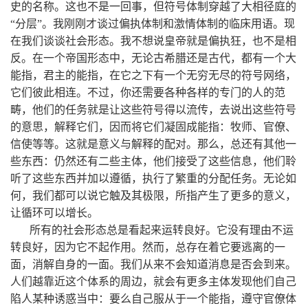
史的名称。这也不是一回事，但符号体制穿越了大相径庭的
“分层”。我刚刚才谈过偏执体制和激情体制的临床用语。现
在我们谈谈社会形态。我不想说皇帝就是偏执狂，也不是相
反。在一个帝国形态中，无论古希腊还是古代，都有一个大
能指，君主的能指，在它之下有一个无穷无尽的符号网络，
它们彼此相连。不过，你还需要各种各样的专门的人的范
畴，他们的任务就是让这些符号得以流传，去说出这些符号
的意思，解释它们，因而将它们凝固成能指：牧师、官僚、
信使等等。这就是意义与解释的配对。那么，总还有其他一
些东西：仍然还有二些主体，他们接受了这些信息，他们聆
听了这些东西并加以遵循，执行了繁重的分配任务。无论如
何，我们都可以说它触及其极限，所指产生了更多的意义，
让循环可以增长。
所有的社会形态总是看起来运转良好。它没有理由不运
转良好，因为它不起作用。然而，总存在着它要逃离的一
面，消解自身的一面。我们从来不会知道消息是否会到来。
人们越靠近这个体系的周边，就会有更多主体发现他们自己
陷人某种诱惑当中：要么自己服从于一个能指，遵守官僚体