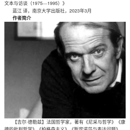
1975
1995
文本与访谈（
—
）》
2023
3
蓝江
译，南京大学出版社，
年
月
作者简介
【吉尔·德勒兹】法国哲学家，著有《尼采与哲学》《康
德的批判哲学》《柏格森主义》《斯宾诺莎与表达问题》