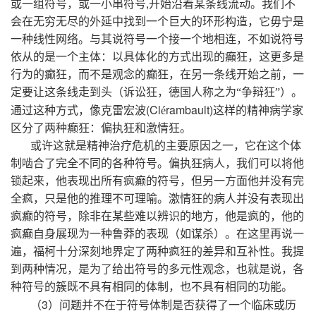
,
或一组符号，或一小串符号
开始沿着某条线流动。我们不
会在无穷无尽的外延中找到一个巨大的环形构造，它毋宁是
一种线性网络。与其说符号一个接一个地相连，不如说符号
依从的是一个主体：以具体化的方式出现的癲狂，这更多是
行为的癫狂，而不是观念的癫狂，在另一条线开始之前，一
定要让这条线走到头（诉讼狂，德国人称之为“争辩狂”）。
(Cl
rambault)
通过这种方式，像克雷宏波
é
这样的精神病学家
区分了两种癫狂：偏执狂和激情狂。
或许这就是精神治疗危机的主要原因之一，它在这个体
制啮合了完全不同的各种符号。偏执狂病人，我们可以将他
锁起来，他表现出所有疯癫的符号，但另一方面他并没有完
全疯，只是他的推理不可理喻。激情狂的病人并没有表现出
疯癫的符号，除非在某些难以辨识的地方，他是疯的，他的
疯癫自身展现为一种鲁莽的表现（如谋杀）。在这里再说一
遍，福柯十分深刻地界定了两种疯狂的差异和互补性。我提
到两种情况，是为了给出符号的多元性观念，也就是说，各
种符号的簇既不具有相同的体制，也不具有相同的功能。
3
（
）问题并不在于符号体制是否获得了一个临床或历