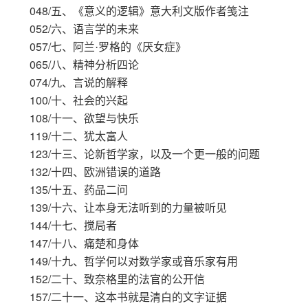
048/
五、《意义的逻辑》意大利文版作者笺注
052/
六、语言学的未来
057/
七、阿兰·罗格的《厌女症》
065/
八、精神分析四论
074/
九、言说的解释
100/
十、社会的兴起
108/
十一、欲望与快乐
119/
十二、犹太富人
123/
十三、论新哲学家，以及一个更一般的问题
132/
十四、欧洲错误的道路
135/
十五、药品二问
139/
十六、让本身无法听到的力量被听见
144/
十七、搅局者
147/
十八、痛楚和身体
149/
十九、哲学何以对数学家或音乐家有用
152/
二十、致奈格里的法官的公开信
157/
二十一、这本书就是清白的文字证据