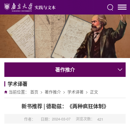
著作推介
学术译著
当前位置：
首页
>
著作推介
>
学术译著
>
正文
新书推荐 | 德勒兹：《两种疯狂体制》
浏览次数：
作者：
日期：2024-03-07
421