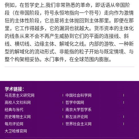
,
例如，在哲学史上
我们非常熟悉的革命，即话语从帝国阶
段（在帝国阶段，符号永恒地指向一个符号）走向作为激情
狂的主体性阶段，它总是将主体抛回到主体那里。即便在那
里，它工作得越多，它的漏洞也就越大。货币资本的主体化
的线条从来不会不再产生威胁到它们的平面的连接线、斜
线、横切线、边缘主体、解域化之线。内部的游牧、一种新
型的解域化的流动形式、非能指的粒子开始与既定情境、与
整个构架相妥协。水门事件，在全球范围内膨胀。
学术链接：
马克思主义研究网
中国社会科学网
高校人文社科网
哲学中国网
经典与当代
南京大学哲学系
历史唯物主义网
新左派评论网
每月评论网
世界社会主义网
大卫哈维官网