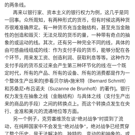
的两条线。
再来以银行家、资本主义的银行权力为例，这几乎是同
一回事。众所周知，有两种形式的货币，但有时候这两种货
币很难准确界定。有一种货币充当金融结构，甚至充当金融
性的创造和毁灭：无法兑现的货币的量，一种带有奇点的抽
象的或运动的线。其次，还有另一种完全不同的线，具体的
由可感曲线组成的线：作为支付手段的货币，能够分配在各
个环节，用来发工资、创造利润、获取利息等等。这种作为
:
支付手段的货币反过来会产生第三种环节化的线
在一个既
定时代，所有的产品、所有的设备、所有的消费都是作为一
[
Bernard Schmitt
个整体生产出来的
参看贝尔纳•施米特（
）
Suzanne de Brunhoft
]
和苏桑尼•布吕诺夫（
）的著作
。银行
权力发生在抽象之线（金融结构）与具体之线（支付生产出
来的商品的手段）之间的转换点上。而这个转换点发生在央
行、金准和美元的流通地位等方面。
另一个例子，克劳塞维茨在谈“绝对战争”时提到了流
动，在纯粹国家中不会发生“绝对战争”，绝对战争已经贯穿
了整个历史，是无法解决的、独特的、变动的和抽象的。或