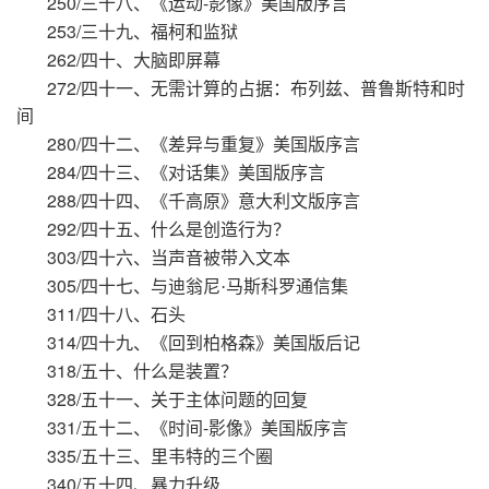
250/
-
三十八、《运动
影像》美国版序言
253/
三十九、福柯和监狱
262/
四十、大脑即屏幕
272/
四十一、无需计算的占据：布列兹、普鲁斯特和时
间
280/
四十二、《差异与重复》美国版序言
284/
四十三、《对话集》美国版序言
288/
四十四、《千高原》意大利文版序言
292/
四十五、什么是创造行为？
303/
四十六、当声音被带入文本
305/
四十七、与迪翁尼·马斯科罗通信集
311/
四十八、石头
314/
四十九、《回到柏格森》美国版后记
318/
五十、什么是装置？
328/
五十一、关于主体问题的回复
331/
-
五十二、《时间
影像》美国版序言
335/
五十三、里韦特的三个圈
340/
五十四、暴力升级