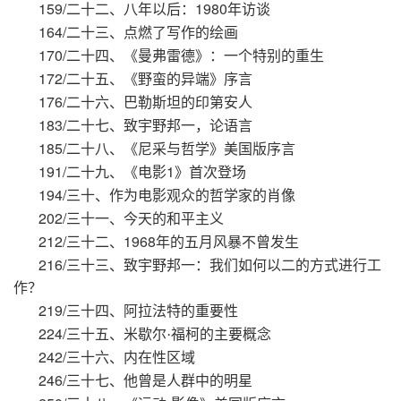
159/
1980
二十二、八年以后：
年访谈
164/
二十三、点燃了写作的绘画
170/
二十四、《曼弗雷德》：一个特别的重生
172/
二十五、《野蛮的异端》序言
176/
二十六、巴勒斯坦的印第安人
183/
二十七、致宇野邦一，论语言
185/
二十八、《尼采与哲学》美国版序言
191/
1
二十九、《电影
》首次登场
194/
三十、作为电影观众的哲学家的肖像
202/
三十一、今天的和平主义
212/
1968
三十二、
年的五月风暴不曾发生
216/
三十三、致宇野邦一：我们如何以二的方式进行工
作？
219/
三十四、阿拉法特的重要性
224/
三十五、米歇尔·福柯的主要概念
242/
三十六、内在性区域
246/
三十七、他曾是人群中的明星