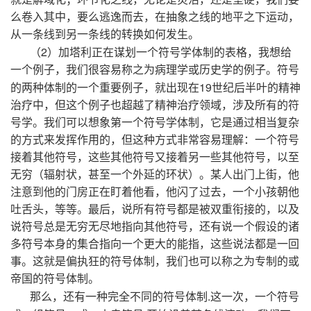
么卷入其中，要么逃逸而去，在抽象之线的地平之下运动，
从一条线到另一条线的转换如何发生。
2
（
）加塔利正在谋划一个符号学体制的表格，我想给
一个例子，我们很容易称之为病理学或历史学的例子。符号
19
的两种体制的一个重要例子，就出现在
世纪后半叶的精神
治疗中，但这个例子也超越了精神治疗领域，涉及所有的符
号学。我们可以想象第一个符号学体制，它是通过相当复杂
的方式来发挥作用的，但这种方式非常容易理解：一个符号
接着其他符号，这些其他符号又接着另一些其他符号，以至
无穷（辐射状，甚至一个外延的环状）。某人出门上街，他
注意到他的门房正在盯着他看，他闪了过去，一个小孩朝他
吐舌头，等等。最后，说所有符号都是被双重衔接的，以及
说符号总是无穷无尽地指向其他符号，还有说一个假设的诸
多符号本身的集合指向一个更大的能指，这些说法都是一回
事。这就是偏执狂的符号体制，我们也可以称之为专制的或
帝国的符号体制。
.
那么，还有一种完全不同的符号体制
这一次，一个符号