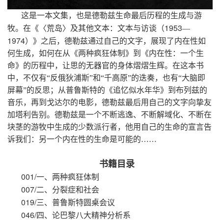
这是一本文集，也是德勒兹生命最后历程的生成与游
1953
牧。在《〈荒岛〉及其他文本：文本与访谈（
—
1974
）》之后，德勒兹通过自己的文字，展现了内在性如
何生成，如何在从《两种疯狂体制》到《内在性：一个生
命》的历程中，让思的无器官的身体熠熠生辉。在这本书
中，不仅有“反俄狄浦斯”和“千高原”的迭奏，也有“大脑即
屏幕”的反思；从普鲁斯特的《追忆似水年华》到布列兹的
音乐，再到戈达尔的电影，德勒兹最后用自己的文字向挚友
加塔利告别。德勒兹是一个不断逃逸、不断解域化、不断在
块茎的游牧中生成的少数派行者，他用自己的生命的宣言告
诉我们：另一个内在性的生命是可能的……
书籍目录
001/
一、
两种疯狂体制
007/
二、分裂症和社会
019/
三、普鲁斯特圆桌会议
046/
四、论巴黎八大精神分析系