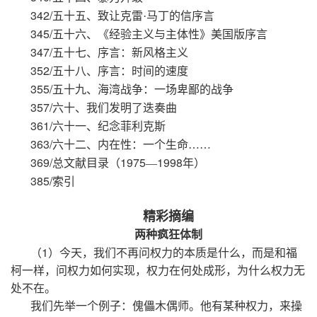
342/
五十五、致让克雷·马丁的信序言
345/
五十六、《经验主义与主体性》美国版序言
347/
五十七、序言：新风格主义
352/
五十八、序言：时间的速度
355/
五十九、海湾战争：一场卑鄙的战争
357/
六十、我们发明了迭奏曲
361/
六十一、纪念菲利克斯
363/
六十二、内在性：一个生命……
369/
1975
1998
总文献目录（
—
年）
385/
索引
精彩摘编
两种疯狂体制
1
（
）今天，我们不再问权力的本质是什么，而是和福
柯一样，问权力如何实现，权力在何处成形，为什么权力无
处不在。
我们先举一个例子：傀儡木偶师。他有某种权力，来操