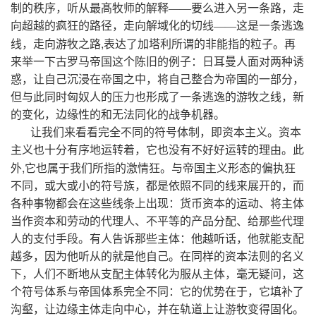
制的秩序，听从最髙牧师的解释——要么进入另一条路，走
向超越的疯狂的路径，走向解域化的切线——这是一条逃逸
,
线，走向游牧之路
表达了加塔利所谓的非能指的粒子。再
来举一下古罗马帝国这个陈旧的例子：日耳曼人面对两种诱
惑，让自己沉浸在帝国之中，将自己整合为帝国的一部分，
但与此同时匈奴人的压力也形成了一条逃逸的游牧之线，新
的变化，边缘性的和无法同化的战争机器。
让我们来看看完全不同的符号体制，即资本主义。资本
主义也十分有序地运转着，它也没有不好好运转的理由。此
,
外
它也属于我们所指的激情狂。与帝国主义形态的偏执狂
不同，或大或小的符号族，都是依照不同的线来展开的，而
各种事物都会在这些线条上出现：货币资本的运动、将主体
当作资本和劳动的代理人、不平等的产品分配、给那些代理
人的支付手段。有人告诉那些主体：他越听话，他就能支配
越多，因为他听从的就是他自己。在同样的资本法则的名义
下，人们不断地从支配主体转化为服从主体，毫无疑问，这
个符号体系与帝国体系完全不同：它的优势在于，它填补了
沟壑，让边缘主体走向中心，并在轨道上让游牧变得固化。