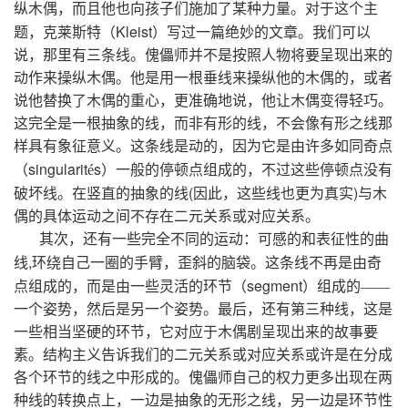
纵木偶，而且他也向孩子们施加了某种力量。对于这个主
Kleist
题，克莱斯特（
）写过一篇绝妙的文章。我们可以
说，那里有三条线。傀儡师并不是按照人物将要呈现出来的
动作来操纵木偶。他是用一根垂线来操纵他的木偶的，或者
说他替换了木偶的重心，更准确地说，他让木偶变得轻巧。
这完全是一根抽象的线，而非有形的线，不会像有形之线那
样具有象征意义。这条线是动的，因为它是由许多如同奇点
singularit
s
（
é
）一般的停顿点组成的，不过这些停顿点没有
(
)
破坏线。在竖直的抽象的线
因此，这些线也更为真实
与木
偶的具体运动之间不存在二元关系或对应关系。
其次，还有一些完全不同的运动：可感的和表征性的曲
,
线
环绕自己一圈的手臂，歪斜的脑袋。这条线不再是由奇
segment
点组成的，而是由一些灵活的环节（
）组成的——
一个姿势，然后是另一个姿势。最后，还有第三种线，这是
一些相当坚硬的环节，它对应于木偶剧呈现出来的故事要
素。结构主义告诉我们的二元关系或对应关系或许是在分成
各个环节的线之中形成的。傀儡师自己的权力更多出现在两
种线的转换点上，一边是抽象的无形之线，另一边是环节性