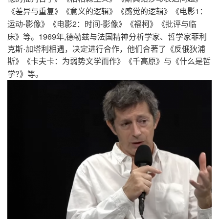
1
《差异与重复》《意义的逻辑》《感觉的逻辑》《电影
：
-
2
-
运动
影像》《电影
：时间
影像》《福柯》《批评与临
1969
,
床》等。
年
德勒兹与法国精神分析学家、哲学家菲利
克斯·加塔利相遇，决定进行合作，他们合著了《反俄狄浦
斯》《卡夫卡：为弱势文学而作》《千高原》与《什么是哲
?
学
》等。