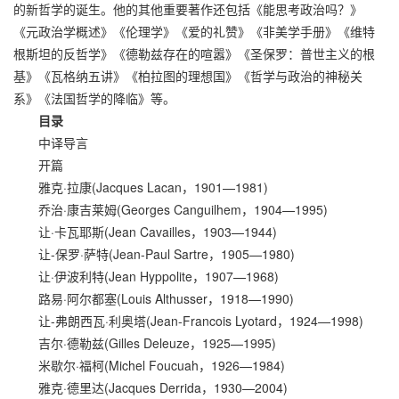
的新哲学的诞生。他的其他重要著作还包括《能思考政治吗？》
《元政治学概述》《伦理学》《爱的礼赞》《非美学手册》《维特
根斯坦的反哲学》《德勒兹存在的喧嚣》《圣保罗：普世主义的根
基》《瓦格纳五讲》《柏拉图的理想国》《哲学与政治的神秘关
系》《法国哲学的降临》等。
目录
中译导言
开篇
雅克·拉康(Jacques Lacan，1901—1981)
乔治·康吉莱姆(Georges Canguilhem，1904—1995)
让·卡瓦耶斯(Jean Cavailles，1903—1944)
让-保罗·萨特(Jean-Paul Sartre，1905—1980)
让·伊波利特(Jean Hyppolite，1907—1968)
路易·阿尔都塞(Louis Althusser，1918—1990)
让-弗朗西瓦·利奥塔(Jean-Francois Lyotard，1924—1998)
吉尔·德勒兹(Gilles Deleuze，1925—1995)
米歇尔·福柯(Michel Foucuah，1926—1984)
雅克·德里达(Jacques Derrida，1930—2004)