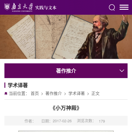
著作推介
学术译著
当前位置：
首页
>
著作推介
>
学术译著
>
正文
《小万神殿》
浏览次数：
作者：
日期：2017-02-26
179