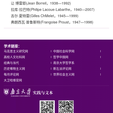
让·博雷耶(Jean Borreil，1938—1992)
拉库-拉巴特(Philipe Lacoue-Labarthe，1940—2007)
吉尔·夏特雷(Gilles ChMelet，1945—1999)
弗朗西瓦·普鲁斯特(Frangoise Proust，1947—1998)
学术链接：
马克思主义研究网
中国社会科学网
高校人文社科网
哲学中国网
经典与当代
南京大学哲学系
历史唯物主义网
新左派评论网
每月评论网
世界社会主义网
大卫哈维官网