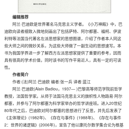
编辑推荐
阿兰·巴迪欧是世界著名马克思主义学者。《小万神殿》中，巴
迪欧向读者细致入微地刻画出了包括萨特、阿尔都塞、福柯、伊波
利特等法国当代著名左派思想家的思想图谱，介绍了作者本人同这
些大师之间的微妙关系，为这些大师做了一副生动的思想速写。本
书为我国学界进一步了解西方左派思想家提供了重要的参考，因而
具有很高的学术价值，同时该书的写作平易近人，具有一定的可读
性。
作者简介
作者:(法)阿兰·巴迪欧 编者:张一兵 译者:蓝江
阿兰·巴迪欧(Alain Badiou，1937— )巴黎高等师范学院前哲学
教授，法国哲学家。从师于法国马克思主义的旗帜性人物路易·阿尔
都塞，并参与了阿尔都塞为科学家举办的哲学讲座班。进入20世纪
80年代之后，巴迪欧对阿尔都塞的思想进行了反思，并先后发表了
《主体理论》(1982年)、《存在与事件》(1988年)、《存在与事件
2：世界的诸逻辑》(2006年)，宣告了他以康托尔数学集合论为根基