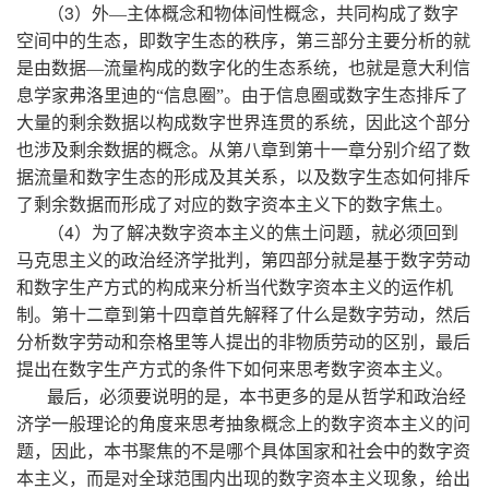
3
（
）外—主体概念和物体间性概念，共同构成了数字
空间中的生态，即数字生态的秩序，第三部分主要分析的就
是由数据—流量构成的数字化的生态系统，也就是意大利信
息学家弗洛里迪的“信息圈”。由于信息圈或数字生态排斥了
大量的剩余数据以构成数字世界连贯的系统，因此这个部分
也涉及剩余数据的概念。从第八章到第十一章分别介绍了数
据流量和数字生态的形成及其关系，以及数字生态如何排斥
了剩余数据而形成了对应的数字资本主义下的数字焦土。
4
（
）为了解决数字资本主义的焦土问题，就必须回到
马克思主义的政治经济学批判，第四部分就是基于数字劳动
和数字生产方式的构成来分析当代数字资本主义的运作机
制。第十二章到第十四章首先解释了什么是数字劳动，然后
分析数字劳动和奈格里等人提出的非物质劳动的区别，最后
提出在数字生产方式的条件下如何来思考数字资本主义。
最后，必须要说明的是，本书更多的是从哲学和政治经
济学一般理论的角度来思考抽象概念上的数字资本主义的问
题，因此，本书聚焦的不是哪个具体国家和社会中的数字资
本主义，而是对全球范围内出现的数字资本主义现象，给出