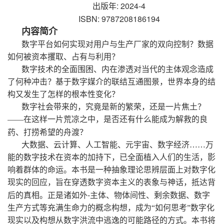
: 2024-4
出版年
ISBN: 9787208186194
内容简介
数字平台如何实现对用户与生产厂家的双向控制？数据
如何被资本攫取、占有与利用？
数字技术的全面围困、内在渗透对当代的主体观念造成
了何种冲击？基于数字媒介的联结互通图景，世界本身的结
构又发生了怎样的根本性变化？
数字社会带来的，究竟是新的繁荣，还是一片焦土？
——在这样一片荒凉之中，是否还有什么能成为解救的良
药、打捞希望的舟渡？
大数据、云计算、人工智能、元宇宙、数字经济……万
能的数字技术在资本的加持下，已全面植入人们的生活，影
响着群体的命运。本书是一种抽象理论思辨层面上对数字化
现实的回应，旨在穿透数字资本主义的表象与神话，抵达背
-
后的真相。正是诸如外
主体、物体间性、剩余数据、数字
生产方式等充满生命力的概念构想，成为“如何思考”数字化
现实以及构想从数字洪流中逃逸的可能路径的方式。本书将