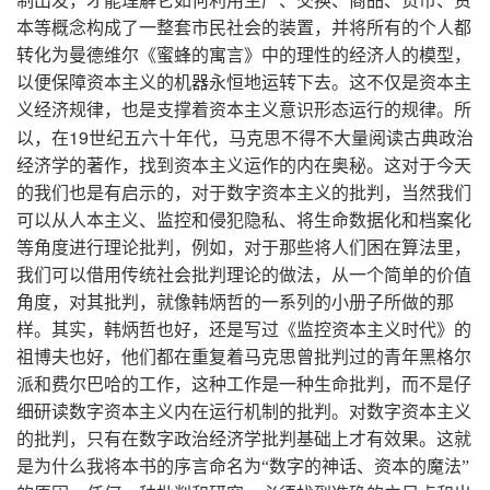
制出发，才能理解它如何利用生产、交换、商品、货币、资
本等概念构成了一整套市民社会的装置，并将所有的个人都
转化为曼德维尔《蜜蜂的寓言》中的理性的经济人的模型，
以便保障资本主义的机器永恒地运转下去。这不仅是资本主
义经济规律，也是支撑着资本主义意识形态运行的规律。所
19
以，在
世纪五六十年代，马克思不得不大量阅读古典政治
经济学的著作，找到资本主义运作的内在奥秘。这对于今天
的我们也是有启示的，对于数字资本主义的批判，当然我们
可以从人本主义、监控和侵犯隐私、将生命数据化和档案化
等角度进行理论批判，例如，对于那些将人们困在算法里，
我们可以借用传统社会批判理论的做法，从一个简单的价值
角度，对其批判，就像韩炳哲的一系列的小册子所做的那
样。其实，韩炳哲也好，还是写过《监控资本主义时代》的
祖博夫也好，他们都在重复着马克思曾批判过的青年黑格尔
派和费尔巴哈的工作，这种工作是一种生命批判，而不是仔
细研读数字资本主义内在运行机制的批判。对数字资本主义
的批判，只有在数字政治经济学批判基础上才有效果。这就
是为什么我将本书的序言命名为“数字的神话、资本的魔法”