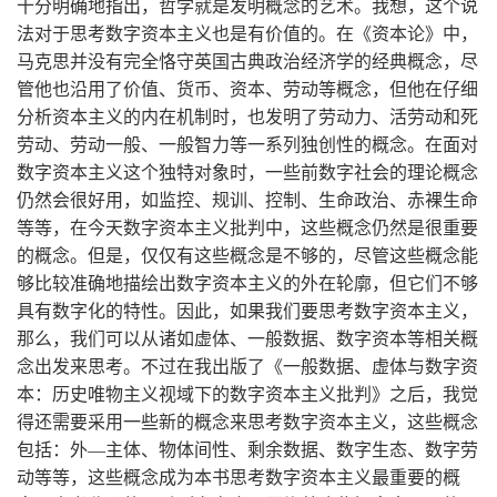
十分明确地指出，哲学就是发明概念的艺术。我想，这个说
法对于思考数字资本主义也是有价值的。在《资本论》中，
马克思并没有完全恪守英国古典政治经济学的经典概念，尽
管他也沿用了价值、货币、资本、劳动等概念，但他在仔细
分析资本主义的内在机制时，也发明了劳动力、活劳动和死
劳动、劳动一般、一般智力等一系列独创性的概念。在面对
数字资本主义这个独特对象时，一些前数字社会的理论概念
仍然会很好用，如监控、规训、控制、生命政治、赤裸生命
等等，在今天数字资本主义批判中，这些概念仍然是很重要
的概念。但是，仅仅有这些概念是不够的，尽管这些概念能
够比较准确地描绘出数字资本主义的外在轮廓，但它们不够
具有数字化的特性。因此，如果我们要思考数字资本主义，
那么，我们可以从诸如虚体、一般数据、数字资本等相关概
念出发来思考。不过在我出版了《一般数据、虚体与数字资
本：历史唯物主义视域下的数字资本主义批判》之后，我觉
得还需要采用一些新的概念来思考数字资本主义，这些概念
包括：外—主体、物体间性、剩余数据、数字生态、数字劳
动等等，这些概念成为本书思考数字资本主义最重要的概