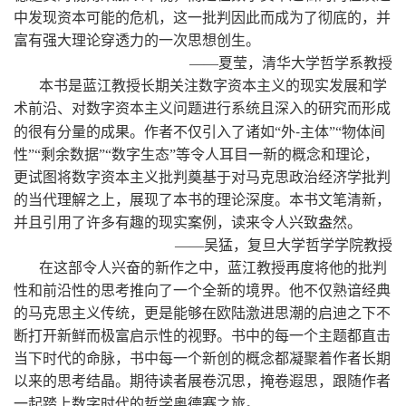
中发现资本可能的危机，这一批判因此而成为了彻底的，并
富有强大理论穿透力的一次思想创生。
——夏莹，清华大学哲学系教授
本书是蓝江教授长期关注数字资本主义的现实发展和学
术前沿、对数字资本主义问题进行系统且深入的研究而形成
-
的很有分量的成果。作者不仅引入了诸如
“外
主体”
“物体间
性”
“剩余数据
”“数字生态”等令人耳目一新的概念和理论，
更试图将数字资本主义批判奠基于对马克思政治经济学批判
的当代理解之上，展现了本书的理论深度。本书文笔清新，
并且引用了许多有趣的现实案例，读来令人兴致盎然。
——吴猛，复旦大学哲学学院教授
在这部令人兴奋的新作之中，蓝江教授再度将他的批判
性和前沿性的思考推向了一个全新的境界。他不仅熟谙经典
的马克思主义传统，更是能够在欧陆激进思潮的启迪之下不
断打开新鲜而极富启示性的视野。书中的每一个主题都直击
当下时代的命脉，书中每一个新创的概念都凝聚着作者长期
以来的思考结晶。期待读者展卷沉思，掩卷遐思，跟随作者
一起踏上数字时代的哲学奥德赛之旅。