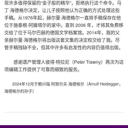
现许多值得保留的
“
金子般的精华
”
，拒绝执行这个命令。马
丁
·
海德格尔决定，让儿子按照他认为正确的方式处理这些
手稿。从
1976
年起，赫尔曼
·
海德格尔一直将手稿保存在他
位于施泰根
-
阿滕塔尔的家中。直到
2006
年，才将其免费移
交给了位于马尔巴赫的德国文学档案馆。
2014
年，我的父
亲赫尔曼
·
海德格尔将出版这套文集的决定权交给了我。尽
管手稿残缺不全，但其中许多有启发性的内容仍值得出版。
感谢遗产管理人彼得
·
特拉尼（
Peter Trawny
）再次为这
项编辑工作提供了可靠而细致的服务。
2024
年
12
月于赖兴瑙 阿努尔夫
·
海德格尔（
Arnulf Heidegger
，
海德格尔的孙子）