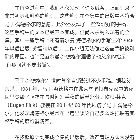
在审查过程中，我们不仅发现了许多纸条，上面记录了
非常初步和粗略的笔记，这些笔记在全集中的出版中不符合
马丁
·
海德格尔的意愿；此外还发现了一些整理好的手稿，
这些手稿中的文本已经基本完成，但尚未被纳入现有的全
集。其中一些手稿上还有赫尔曼
·
海德格尔的手写注释
“2046
年以后出版
”
或
“
留待以后
”
。工作小组无法确定这些手稿被剔
除的原因。也许是赫尔曼
·
海德格尔遵循了他父亲的指示：
“
有疑问就不要出版
”
。
马丁
·
海德格尔在世时曾亲自销毁过不少手稿。据我父
亲说，
1931
年，马丁
·
海德格尔在弗莱堡罗特布克家中的花
园里焚毁了《存在与时间》手稿的后半部分。欧根
·
芬克
（
Eugen Fink
）教授在
20
世纪
60
年代拜访了马丁
·
海德格
尔，他发现海德格尔经常在书房里谈论自己多么想把装有完
整手稿的废纸篓清空。
在按照原计划完成全集的出版后，遗产管理方认为没有