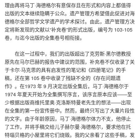
理由再将马丁
·
海德格尔有意保存且在形式和内容上都值得
出版的文本继续隐瞒于公众。遗产管理方希望借此促进对海
德格尔全部哲学文学遗产的学术探讨。由此，遗产管理方决
定将新发现的文献以
“
补充卷
”
的形式出版，编号为
103-105
卷，与迄今出版的全集卷号相衔接。
在这一过程中，我们的出版超出了克劳斯
·
黑尔德教授
原先在马尔巴赫的报告中建议的范围，补充卷不仅收录了关
于卡尔
·
马克思的具有启发性的笔记和《四册笔记》的手
稿，还在第
105
卷中收录了残缺不全的《存在问题遗
作》。在
1973
年
9
月决定出版全集后，马丁
·
海德格尔于
1974
年夏天开始为全集撰写序言，该序言原本应该
——
至
少根据出版商维托里奥
·
克洛斯特曼老先生的想法
——
出现
在全集的第一份宣传册中。然而，最终只写出了大量片段性
的文字。由于年龄原因，马丁
·
海德格尔体力不支，他停止
了工作，并将手稿交给儿子赫尔曼
·
海德格尔，要求他在托
特瑙贝格的小屋里将它们烧毁。我的父亲看了这些手稿，发