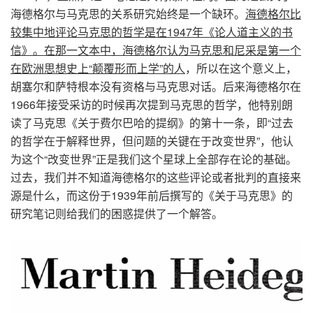
海德格尔与马克思的关系研究始终是一个缺环。
海德格尔比
较集中地评论马克思的哲学是在
1947
年《论人道主义的书
信》。在那一文本中，海德格尔认为马克思和尼采是第一个
在欧洲思想史上
“
颠覆形而上学
”
的人
，所以在这个意义上，
胡塞尔和萨特根本没有资格与马克思对话。后来海德格尔在
1966
年接受采访的时候再次提到马克思的哲学，他特别朗
读了马克思《关于费尔巴哈的提纲》的第十一条，即
“
过去
的哲学在于解释世界，但问题的关键在于改变世界
”
，他认
为这个
“
改变世界
”
正是我们这个星球上全部存在论的基础。
过去，我们并不知道海德格尔的这些评论或者批判的直接来
源是什么，而这份于
1939
年前后撰写的《关于马克思》的
研究笔记则给我们的困惑提供了一个解答。