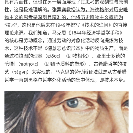
具有片面性，但也在另一层面展现了其思考的深刻性与原创
性，这是极难理解的。
张异宾教授认为，海德格尔对历史唯
物主义的思考是深刻且精准的，他将历史唯物主义概括为
“
技术
”
，这也是他后来在
1949
年撰写《技术的追问》的直接
理论来源。
我们知道，马克思《
1844
年经济学哲学手稿》
的核心是劳动概念，通过劳动的对象化活动反向提炼为技
术，这种技术不是《德意志意识形态》中的物质生产，而是
通过柏拉图的理念（
ε
δο
）（即物相化）、亚里士多德的
ί
ς
“
创制（
πο
ησι
）（即给予质料的塑形）、古希腊哲学的技
ί
ς
艺（
τ
χνη
）来实现的，马克思的劳动辩证法就是从古希腊
έ
哲学一直到黑格尔哲学外化活动的集中体现，即技术本身。