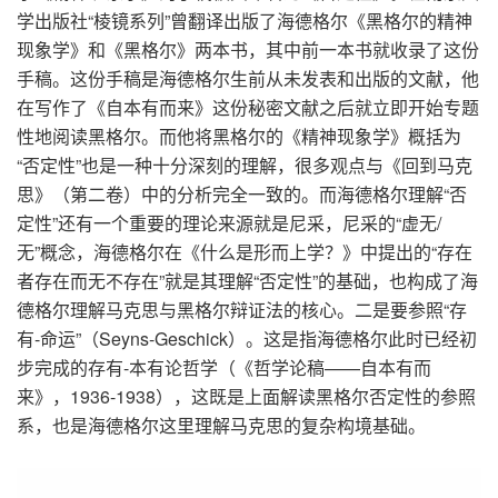
学出版社
“
棱镜系列
”
曾翻译出版了海德格尔《黑格尔的精神
现象学》和《黑格尔》两本书，其中前一本书就收录了这份
手稿。这份手稿是海德格尔生前从未发表和出版的文献，他
在写作了《自本有而来》这份秘密文献之后就立即开始专题
性地阅读黑格尔。而他将黑格尔的《精神现象学》概括为
“
否定性
”
也是一种十分深刻的理解，很多观点与《回到马克
思》（第二卷）中的分析完全一致的。而海德格尔理解
“
否
定性
”
还有一个重要的理论来源就是尼采，尼采的
“
虚无
/
无
”
概念，海德格尔在《什么是形而上学？》中提出的
“
存在
者存在而无不存在
”
就是其理解
“
否定性
”
的基础，也构成了海
德格尔理解马克思与黑格尔辩证法的核心。二是要参照
“
存
有
-
命运
”
（
Seyns-Geschick
）。这是指海德格尔此时已经初
步完成的存有
-
本有论哲学（《哲学论稿
——
自本有而
来》，
1936-1938
），这既是上面解读黑格尔否定性的参照
系，也是海德格尔这里理解马克思的复杂构境基础。