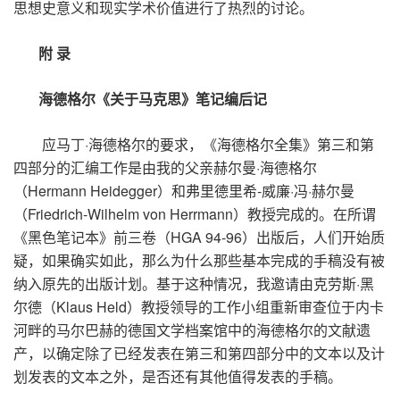
思想史意义和现实学术价值进行了热烈的讨论。
附 录
海德格尔《关于马克思》笔记编后记
应马丁
·
海德格尔的要求，《海德格尔全集》第三和第
四部分的汇编工作是由我的父亲赫尔曼
·
海德格尔
（
Hermann Heidegger
）和弗里德里希
-
威廉
·
冯
·
赫尔曼
（
Friedrich-Wilhelm von Herrmann
）教授完成的。在所谓
《黑色笔记本》前三卷（
HGA 94-96
）出版后，人们开始质
疑，如果确实如此，那么为什么那些基本完成的手稿没有被
纳入原先的出版计划。基于这种情况，我邀请由克劳斯
·
黑
尔德（
Klaus Held
）教授领导的工作小组重新审查位于内卡
河畔的马尔巴赫的德国文学档案馆中的海德格尔的文献遗
产，以确定除了已经发表在第三和第四部分中的文本以及计
划发表的文本之外，是否还有其他值得发表的手稿。