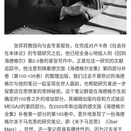
张异宾教授向与会专家报告，在完成对卢卡奇《社会存
在本体论》的专题研究之后，他已经全身心地投入到《回到
海德格尔》第
2-3
卷的紧张写作中，正是在这一研究的文献
追踪中，他注意到随着德文版《海德格尔全集》第四部分补
卷（第
103-105
卷）的整理出版，我们过去不曾熟识的海德
格尔与他的笔记一起呈现在世人面前，也帮助研究者进一步
探索这位思想家的思辨秘密。这个笔记群是在海德格尔生前
确定的
102
卷之外的增加部分，其编辑出版内容和方式接近
MEGA2
的第四部分。在
2025
年新出版的德文版《海德格尔
全集》补卷第一部分的第
103
卷中，意外地发现了一份海德
格尔关于马克思的研究笔记，即《关于马克思》（
Über
Marx
），显然，这一笔记是具有爆炸性的。因为过去关于