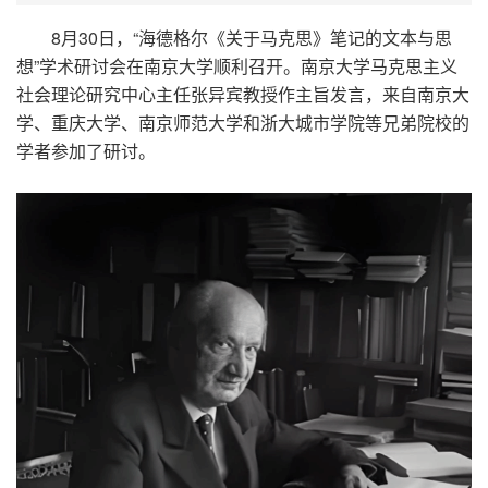
8
月
30
日，
“
海德格尔《关于马克思》笔记的文本与思
想
”
学术研讨会在南京大学顺利召开。南京大学马克思主义
社会理论研究中心主任张异宾教授作主旨发言，来自南京大
学、重庆大学、南京师范大学和浙大城市学院等兄弟院校的
学者参加了研讨。