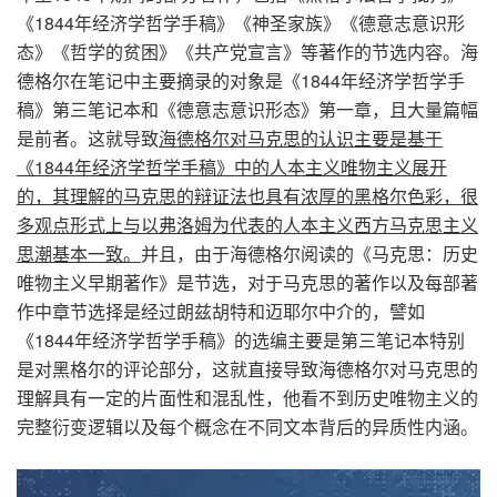
《
1844
年经济学哲学手稿》《神圣家族》《德意志意识形
态》《哲学的贫困》《共产党宣言》等著作的节选内容。海
德格尔在笔记中主要摘录的对象是《
1844
年经济学哲学手
稿》第三笔记本和《德意志意识形态》第一章，且大量篇幅
是前者。这就导致
海德格尔对马克思的认识主要是基于
《
1844
年经济学哲学手稿》中的人本主义唯物主义展开
的，其理解的马克思的辩证法也具有浓厚的黑格尔色彩，很
多观点形式上与以弗洛姆为代表的人本主义西方马克思主义
思潮基本一致。
并且，由于海德格尔阅读的《马克思：历史
唯物主义早期著作》是节选，对于马克思的著作以及每部著
作中章节选择是经过朗兹胡特和迈耶尔中介的，譬如
《
1844
年经济学哲学手稿》的选编主要是第三笔记本特别
是对黑格尔的评论部分，这就直接导致海德格尔对马克思的
理解具有一定的片面性和混乱性，他看不到历史唯物主义的
完整衍变逻辑以及每个概念在不同文本背后的异质性内涵。