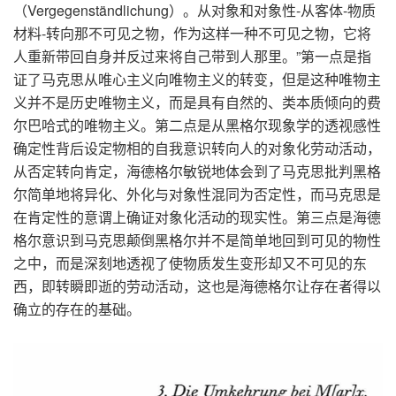
（
Vergegenständlichung
）。从对象和对象性
-
从客体
-
物质
材料
-
转向那不可见之物，作为这样一种不可见之物，它将
人重新带回自身并反过来将自己带到人那里。
”
第一点是指
证了马克思从唯心主义向唯物主义的转变，但是这种唯物主
义并不是历史唯物主义，而是具有自然的、类本质倾向的费
尔巴哈式的唯物主义。第二点是从黑格尔现象学的透视感性
确定性背后设定物相的自我意识转向人的对象化劳动活动，
从否定转向肯定，海德格尔敏锐地体会到了马克思批判黑格
尔简单地将异化、外化与对象性混同为否定性，而马克思是
在肯定性的意谓上确证对象化活动的现实性。第三点是海德
格尔意识到马克思颠倒黑格尔并不是简单地回到可见的物性
之中，而是深刻地透视了使物质发生变形却又不可见的东
西，即转瞬即逝的劳动活动，这也是海德格尔让存在者得以
确立的存在的基础。